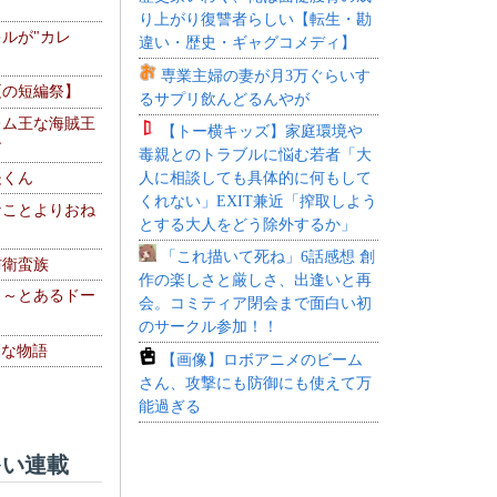
り上がり復讐者らしい【転生・勘
ルが"カレ
違い・歴史・ギャグコメディ】
専業主婦の妻が月3万ぐらいす
夏の短編祭】
るサプリ飲んどるんやが
レム王な海賊王
【トー横キッズ】家庭環境や
す
毒親とのトラブルに悩む若者「大
人に相談しても具体的に何もして
夫くん
くれない」EXIT兼近「搾取しよう
なことよりおね
とする大人をどう除外するか」
「これ描いて死ね」6話感想 創
防衛蛮族
作の楽しさと厳しさ、出逢いと再
 ～とあるドー
会。コミティア閉会まで面白い初
～
のサークル参加！！
！な物語
【画像】ロボアニメのビーム
さん、攻撃にも防御にも使えて万
能過ぎる
い連載