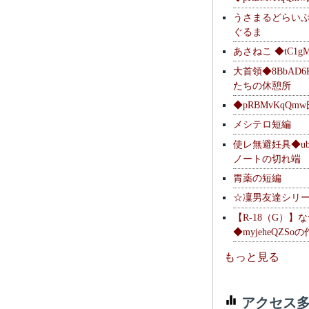
うさまるどらい
ぐるま
あさねこ ◆tC1g
大首領◆8BbAD6
たちの休憩所
◆pRBMvKqQm
メシテロ短編
使レ無避妊具◆ubsq
ノートの切れ端
胃薬の短編
☆凜男友達シリ
【R-18（G）】
◆myjeheQZS
もっと見る
アクセス多