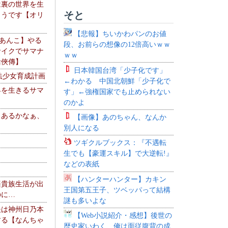
は裏の世界を生
そと
ようです【オリ
】
【悲報】ちいかわパンのお値
【あんこ】やる
段、お前らの想像の12倍高いｗｗ
サイクでサマナ
ｗｗ
活俠傳】
日本韓国台湾「少子化です」
法少女育成計画
←わかる 中国北朝鮮「少子化で
界を生きるサマ
す」←強権国家でも止められない
のかよ
、あるかなぁ、
【画像】あのちゃん、なんか
。
別人になる
ツギクルブックス：『不遇転
生でも【豪運スキル】で大逆転!』
などの表紙
【ハンターハンター】カキン
楽貴族生活が出
王国第五王子、ツベッパって結構
のに…
謎も多いよな
夫は神州日乃本
【Web小説紹介・感想】後世の
する【なんちゃ
歴史家いわく、俺は面従腹背の成