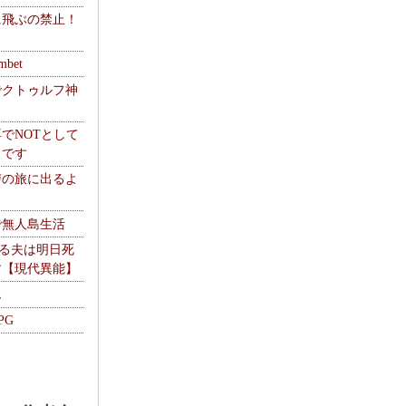
に飛ぶの禁止！
】
mbet
でクトゥルフ神
でNOTとして
うです
讐の旅に出るよ
で無人島生活
やる夫は明日死
す【現代異能】
ム
PG