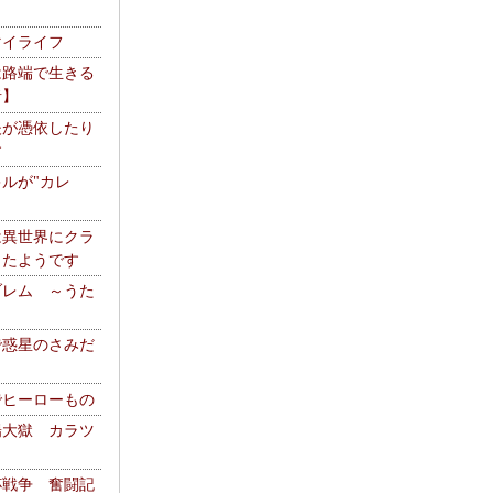
マイライフ
は路端で生きる
者】
夫が憑依したり
す
ルが"カレ
は異世界にクラ
ったようです
ブレム ～うた
で惑星のさみだ
でヒーローもの
陽大獄 カラツ
杯戦争 奮闘記