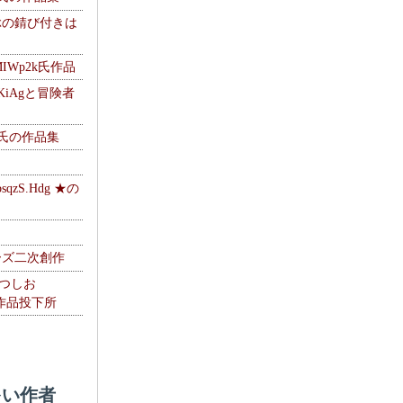
ぶの錆び付きは
MIWp2k氏作品
KiAgと冒険者
w氏の作品集
zS.Hdg ★の
ーズ二次創作
なつしお
oの作品投下所
い作者