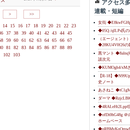
イズ
アクセス多
連載・短編
>
>>
女衒 ◆E8kwFG
14
15
16
17
18
19
20
21
22
23
◆05Q./qILPs
36
37
38
39
40
41
42
43
44
45
（エージェント
58
59
60
61
62
63
64
65
66
67
◆28KU4V0f2
80
81
82
83
84
85
86
87
88
89
黒マント ◆8alnq
1
102
103
談次元
◆KUMOgh4/x
【R-18】◆N99U
史ノート
あさねこ ◆tC1g
ダーマ ◆RzjcL
◆4RALeHt2Lp
◆ofDi0hG48
ホームベース
◆pRBMvKqQm