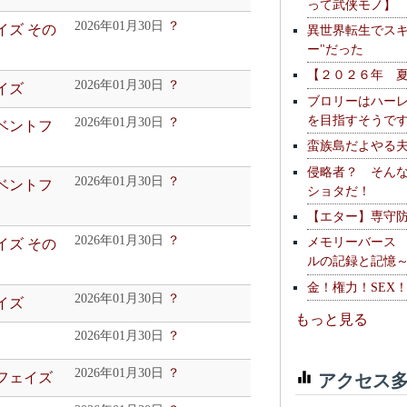
って武侠モノ】
2026年01月30日
？
イズ その
異世界転生でスキ
ー"だった
【２０２６年 
2026年01月30日
？
イズ
ブロリーはハー
を目指すそうで
2026年01月30日
？
イベントフ
蛮族島だよやる
侵略者？ そん
2026年01月30日
？
イベントフ
ショタだ！
【エター】専守
2026年01月30日
？
メモリーバース
イズ その
ルの記録と記憶
金！権力！SEX
2026年01月30日
？
イズ
もっと見る
2026年01月30日
？
2026年01月30日
？
アクセス多
ュフェイズ