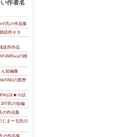
い作者名
HptY氏の作品集
氏の雑談所ネタ
）
6の雑談所作品
WF4MNwaの雑
Mさん短編集
pbkNMcの黒歴
MIWp2k★小話
BlCBY氏の短編
pf氏の作品集
g ＠のじまーる氏の
w氏の作品集