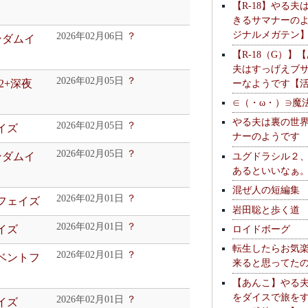
【R-18】やる夫
きるサマナーの
ジナルメガテン
2026年02月06日
？
ンダムイ
【R-18（G）】
夫はすっげえブ
2026年02月05日
？
ーなようです【
2+深夜
∈（・ω・）∋魔
やる夫は裏の世
2026年02月05日
？
イズ
ナーのようです
2026年02月05日
？
ユグドラシル２
ンダムイ
あるといいなぁ
混ぜ人の短編集
2026年02月01日
？
ュフェイズ
岩田聡と歩く道
2026年02月01日
？
イズ
ロイドボーグ
転生したらお気
2026年02月01日
？
イベントフ
来ると思ってた
【あんこ】やる
をダイスで旅を
2026年02月01日
？
イズ