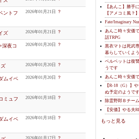
イズ
【あんこ】勝手
2026年01月21日
？
イベントフ
【アメコミ風？
Fate/Imaginary Nu
あんこ時々安価
2026年01月21日
？
イズ
話TRPG
2026年01月20日
？
2+深夜コ
黒衣マトは死武専
暮らしていくよ
ベルベットは復
2026年01月20日
？
イズ
うです
あんこ時々安価
2026年01月20日
？
ンダムイベ
【R-18（G）】
ぬ予定のようで
2026年01月18日
？
夜コミュフ
除霊野郎Ｂチー
【安価】やる夫R
2026年01月18日
？
ンダムイベ
もっと見る
2026年01月17日
？