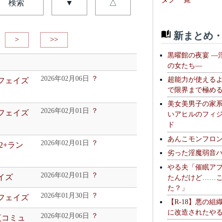
検索
▼
△
新まとめ・
>
>>
黒曜館の夜宴 —
の女たち—
2026年02月06日
？
超能力が使える
ュフェイズ
で限界まで極め
美女美男子の家
2026年02月01日
？
ュフェイズ
いアヒルのフィ
ド
あんこモンフロ
2026年02月01日
？
2+ラン
劣った淫魔弱音
やる夫「催眠ア
2026年02月01日
？
イズ
たんだけど……
た？」
2026年01月30日
？
ュフェイズ
【R-18】悪の組
に改造されたや
2026年02月06日
？
夜コミュ