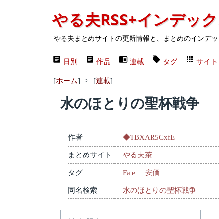
やる夫RSS+インデッ
やる夫まとめサイトの更新情報と、まとめのインデッ
日別
作品
連載
タグ
サイト
[
ホーム
]
>
[
連載
]
水のほとりの聖杯戦争
作者
◆TBXAR5CxfE
まとめサイト
やる夫茶
タグ
Fate
安価
同名検索
水のほとりの聖杯戦争