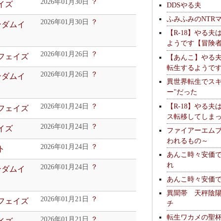
2026年01月30日
？
イズ
DDSやる夫
ふみふみのNTR
2026年01月30日
？
ンダムイ
【R-18】やる夫
ようです【冒険
2026年01月26日
？
ュフェイズ
【あんこ】やる
転生するようで
2026年01月26日
？
ンダムイ
異世界転生でスキ
ー"だった
【R-18】やる夫
2026年01月24日
？
ュフェイズ
ス転移してしま
2026年01月24日
？
イズ
ファイアーエム
われるもの～
2026年01月24日
？
ト
あんこ時々安価
れ
2026年01月24日
？
ンダムイ
あんこ時々安価
異聞帯 天秤陰
2026年01月21日
？
ュフェイズ
チ
転生ワカメの聖
2026年01月21日
？