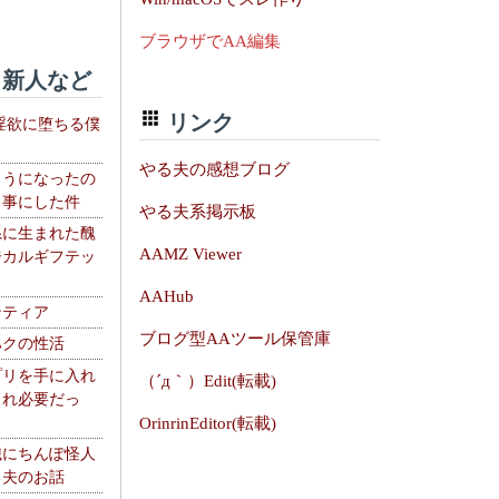
ブラウザでAA編集
新人など
リンク
淫欲に堕ちる僕
やる夫の感想ブログ
ようになったの
る事にした件
やる夫系掲示板
系に生まれた醜
AAMZ Viewer
ジカルギフテッ
AAHub
ンティア
ブログ型AAツール保管庫
ハクの性活
プリを手に入れ
（´д｀）Edit(転載)
これ必要だっ
OrinrinEditor(転載)
織にちんぽ怪人
る夫のお話