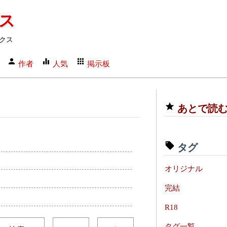
クス
クス
作者
人気
掲示板
あとで読
タグ
オリジナル
完結
R18
タグ一覧