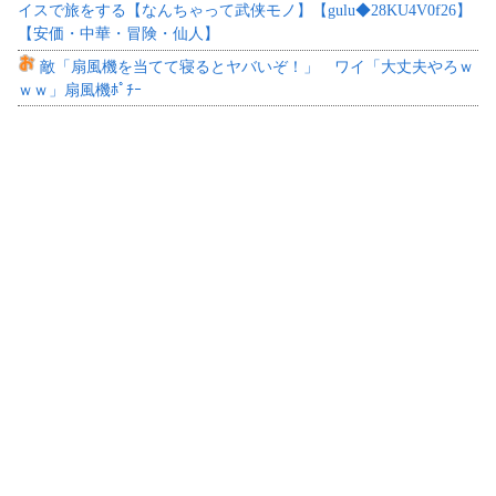
イスで旅をする【なんちゃって武侠モノ】【gulu◆28KU4V0f26】
【安価・中華・冒険・仙人】
敵「扇風機を当てて寝るとヤバいぞ！」 ワイ「大丈夫やろｗ
ｗｗ」扇風機ﾎﾟﾁｰ