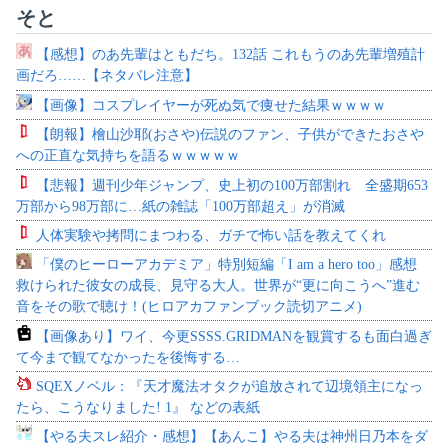
そと
【感想】のあ先輩はともだち。132話 これもうのあ先輩増殖計
画だろ……【ネタバレ注意】
【画像】コスプレイヤーが死ぬ気で痩せた結果ｗｗｗｗ
【朗報】檜山沙耶(おさや)伝説のファン、子供ができたおさや
への正直な気持ちを語るｗｗｗｗｗ
【悲報】週刊少年ジャンプ、史上初の100万部割れ 全盛期653
万部から98万部に…紙の雑誌「100万部超え」が消滅
人体実験や拷問にまつわる、ガチで怖い話を教えてくれ
「僕のヒーローアカデミア」特別短編「I am a hero too」感想
救けられた彼女の成長、見守る大人。世界が“更に向こうへ”進む
音をその歌で聴け！(ヒロアカファンブック読切アニメ)
【画像あり】ワイ、今更SSSS.GRIDMANを観賞するも面白過ぎ
て今まで観てなかったを後悔する…
SQEXノベル：『天才魔法オタクが追放されて辺境領主になっ
たら、こうなりました! 1』 などの表紙
【やる夫スレ紹介・感想】【あんこ】やる夫は神州日乃本をダ