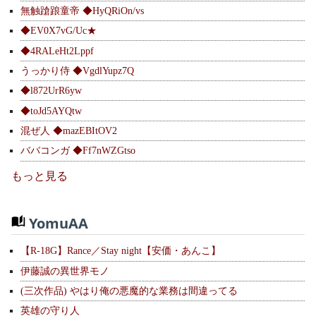
無触蹌踉童帝 ◆HyQRiOn/vs
◆EV0X7vG/Uc★
◆4RALeHt2Lppf
うっかり侍 ◆VgdlYupz7Q
◆l872UrR6yw
◆toJd5AYQtw
混ぜ人 ◆mazEBItOV2
ババコンガ ◆Ff7nWZGtso
もっと見る
YomuAA
【R-18G】Rance／Stay night【安価・あんこ】
伊藤誠の異世界モノ
(三次作品) やはり俺の悪魔的な業務は間違ってる
英雄の守り人