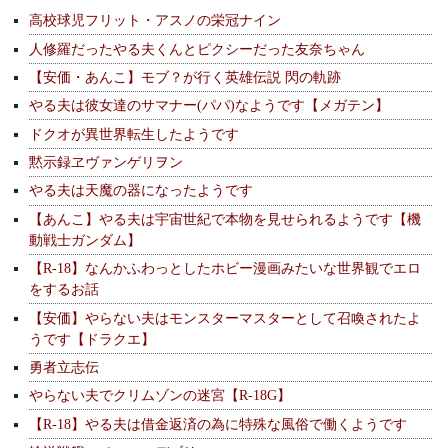
高校球児フリット・アスノの栄冠ナイン
人修羅だったやる夫くんとピクシーだった友奈ちゃん
【安価・あんこ】モブ？が行く英雄伝説 閃の軌跡
やる夫は彼女達のサマナー(パパ)なようです【メガテン】
ドクオが異世界転生したようです
黙示録ヱヴァンゲリヲン
やる夫は天魔の器になったようです
【あんこ】やる夫は宇宙世紀で本物を見せられるようです【機
動戦士ガンダム】
【R-18】なんかふわっとしたホビー漫画みたいな世界観でエロ
をするお話
【安価】やらない夫はモンスターマスターとして召喚されたよ
うです【ドラクエ】
勇者立志伝
やらない夫でクリムゾンの迷宮【R-18G】
【R-18】やる夫は借金返済の為に特殊な風俗で働くようです