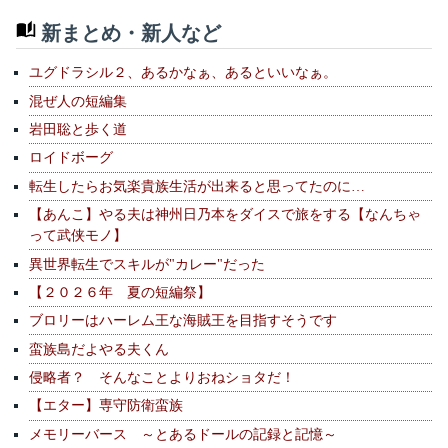
新まとめ・新人など
ユグドラシル２、あるかなぁ、あるといいなぁ。
混ぜ人の短編集
岩田聡と歩く道
ロイドボーグ
転生したらお気楽貴族生活が出来ると思ってたのに…
【あんこ】やる夫は神州日乃本をダイスで旅をする【なんちゃ
って武侠モノ】
異世界転生でスキルが"カレー"だった
【２０２６年 夏の短編祭】
ブロリーはハーレム王な海賊王を目指すそうです
蛮族島だよやる夫くん
侵略者？ そんなことよりおねショタだ！
【エター】専守防衛蛮族
メモリーバース ～とあるドールの記録と記憶～