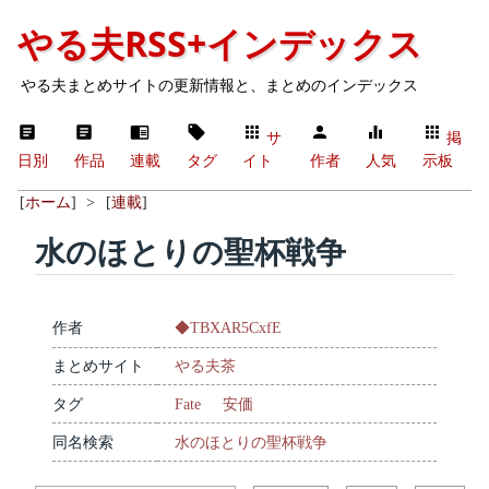
やる夫RSS+インデックス
やる夫まとめサイトの更新情報と、まとめのインデックス
サ
掲
日別
作品
連載
タグ
イト
作者
人気
示板
[
ホーム
]
>
[
連載
]
水のほとりの聖杯戦争
作者
◆TBXAR5CxfE
まとめサイト
やる夫茶
タグ
Fate
安価
同名検索
水のほとりの聖杯戦争