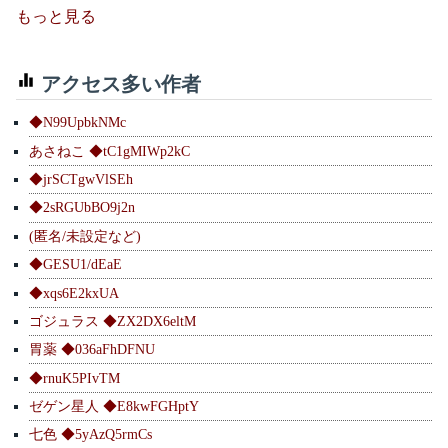
もっと見る
アクセス多い作者
◆N99UpbkNMc
あさねこ ◆tC1gMIWp2kC
◆jrSCTgwVlSEh
◆2sRGUbBO9j2n
(匿名/未設定など)
◆GESU1/dEaE
◆xqs6E2kxUA
ゴジュラス ◆ZX2DX6eltM
胃薬 ◆036aFhDFNU
◆rnuK5PIvTM
ゼゲン星人 ◆E8kwFGHptY
七色 ◆5yAzQ5rmCs