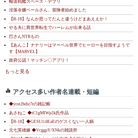
輸送戦艦スペース・デブリ
没落令嬢ベールさん、冒険者始めました
【R-18】なんか思ってたんと違うけどまあええか！
やる夫に異世界転生でハーレムが出来る話
巴さんNTRもの
【あんこ】ナナリーはマーベル世界でヒーローを目指すようで
す【MARVEL】
政府公認！マッチン〇アプリ！
もっと見る
アクセス多い作者名連載・短編
◆yrot2hdiz7tの雑記帳
あさねこ ◆tC1gMIWp2k氏作品
【R-18】◆GESU1/dEaEのゲスくない一人鍋
元七英雄嫁 ◆VcggpY/XNkの雑談所