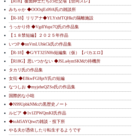
【R18】覆面紳士たちの社交場【合同スレ】
みちゃか ◆OOOsjEs99A氏の雑談所
【R-18】リリアナ◆YLYxhfTQHkの隔離施設
うっかり侍 ◆VgdlYupz7Q氏の作品集
【１８禁短編】２０２５年作品
いつP ◆nnVmLUbkCk氏の作品集
【R-18】◆G/YT325NHs短編集（仮）【バカエロ】
【R18G】思いつかない ◆JSLa4ymSKMの待機所
タカリ氏の作品集
女衒 ◆E8kwFGHptY氏の短編
なつしお ◆myjeheQZSo氏の作品集
国際的な小咄
◆N99UpbkNMcの黒歴史ノート
ルピア ◆1v1ZPWQmKI氏作品
◆toJd5AYQtwの雑談・投下所
やる夫が憑依したり転生するようです