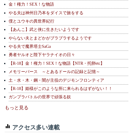
金！権力！SEX！な物語
やる夫は神州日乃本をダイスで旅をする
僕とユウキの異世界紀行
【あんこ】武と侠に生きたいようです
やらない夫とまどかがブラブラするようです
やる夫で魔界塔士SaGa
勇者ヤルオと陛下ヤラナイオの日々
【R-18】金！権力！SEX！な物語【NTR・托卵etc】
メモリーバース ～とあるドールの記録と記憶～
土・水・木・鋼・闇が主役のデジモンフロンティア
【R-18】姫様がこのような所に来られるはずがない！！
ガンプラバトルの世界で頑張る奴
もっと見る
アクセス多い連載