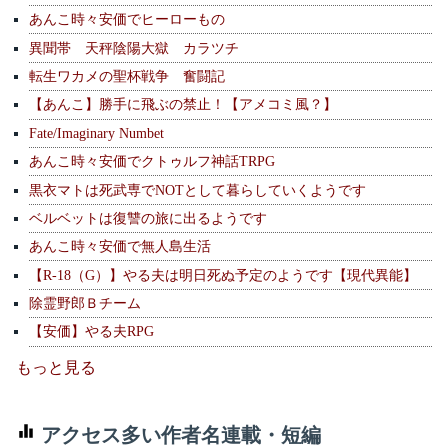
あんこ時々安価でヒーローもの
異聞帯 天秤陰陽大獄 カラツチ
転生ワカメの聖杯戦争 奮闘記
【あんこ】勝手に飛ぶの禁止！【アメコミ風？】
Fate/Imaginary Numbet
あんこ時々安価でクトゥルフ神話TRPG
黒衣マトは死武専でNOTとして暮らしていくようです
ベルベットは復讐の旅に出るようです
あんこ時々安価で無人島生活
【R-18（G）】やる夫は明日死ぬ予定のようです【現代異能】
除霊野郎Ｂチーム
【安価】やる夫RPG
もっと見る
アクセス多い作者名連載・短編