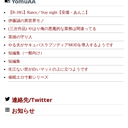
YomuAA
【R-18G】Rance／Stay night【安価・あんこ】
伊藤誠の異世界モノ
(三次作品) やはり俺の悪魔的な業務は間違ってる
英雄の守り人
やる夫がサキュバスラプソディアMODを導入するようです
短編集（一般向け）
短編集
生江ない世が白いマットの上に立つようです
催眠エロ寸劇シリーズ
連絡先/Twitter
お知らせ