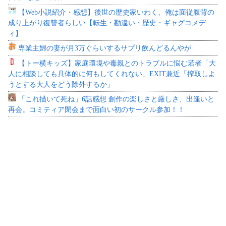
【Web小説紹介・感想】後世の歴史家いわく、俺は面従腹背の
成り上がり復讐者らしい【転生・勘違い・歴史・ギャグコメデ
ィ】
専業主婦の妻が月3万ぐらいするサプリ飲んどるんやが
【トー横キッズ】家庭環境や毒親とのトラブルに悩む若者「大
人に相談しても具体的に何もしてくれない」EXIT兼近「搾取しよ
うとする大人をどう除外するか」
「これ描いて死ね」6話感想 創作の楽しさと厳しさ、出逢いと
再会。コミティア閉会まで面白い初のサークル参加！！