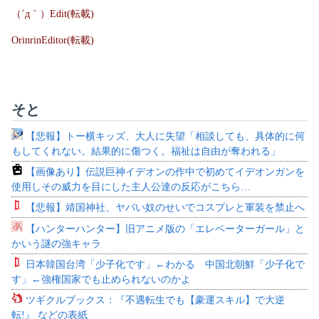
（´д｀）Edit(転載)
OrinrinEditor(転載)
そと
【悲報】トー横キッズ、大人に失望「相談しても、具体的に何
もしてくれない。結果的に傷つく。福祉は自由が奪われる」
【画像あり】伝説巨神イデオンの作中で初めてイデオンガンを
使用しその威力を目にした主人公達の反応がこちら…
【悲報】靖国神社、ヤバい奴のせいでコスプレと軍装を禁止へ
【ハンターハンター】旧アニメ版の「エレベーターガール」と
かいう謎の強キャラ
日本韓国台湾「少子化です」←わかる 中国北朝鮮「少子化で
す」←強権国家でも止められないのかよ
ツギクルブックス：『不遇転生でも【豪運スキル】で大逆
転!』 などの表紙