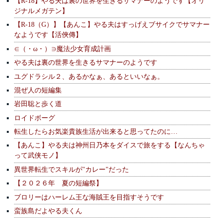
【R-18】やる夫は裏の世界を生きるサマナーのようです【オリ
ジナルメガテン】
【R-18（G）】【あんこ】やる夫はすっげえブサイクでサマナー
なようです【活俠傳】
∈（・ω・）∋魔法少女育成計画
やる夫は裏の世界を生きるサマナーのようです
ユグドラシル２、あるかなぁ、あるといいなぁ。
混ぜ人の短編集
岩田聡と歩く道
ロイドボーグ
転生したらお気楽貴族生活が出来ると思ってたのに…
【あんこ】やる夫は神州日乃本をダイスで旅をする【なんちゃ
って武侠モノ】
異世界転生でスキルが"カレー"だった
【２０２６年 夏の短編祭】
ブロリーはハーレム王な海賊王を目指すそうです
蛮族島だよやる夫くん