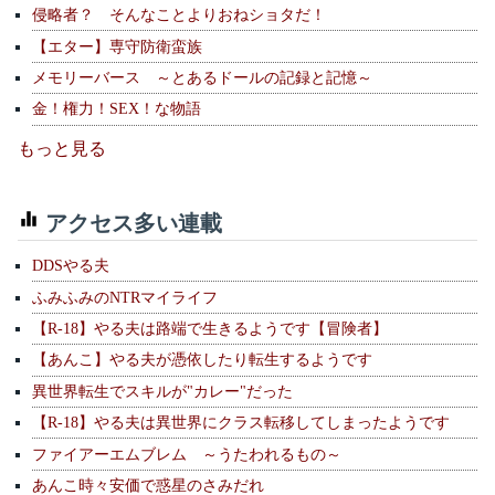
侵略者？ そんなことよりおねショタだ！
【エター】専守防衛蛮族
メモリーバース ～とあるドールの記録と記憶～
金！権力！SEX！な物語
もっと見る
アクセス多い連載
DDSやる夫
ふみふみのNTRマイライフ
【R-18】やる夫は路端で生きるようです【冒険者】
【あんこ】やる夫が憑依したり転生するようです
異世界転生でスキルが"カレー"だった
【R-18】やる夫は異世界にクラス転移してしまったようです
ファイアーエムブレム ～うたわれるもの～
あんこ時々安価で惑星のさみだれ