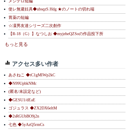
メシテロ短編
使レ無避妊具◆ubsqzS.Hdg ★のノートの切れ端
胃薬の短編
☆凜男友達シリーズ二次創作
【R-18（G）】なつしお ◆myjeheQZSoの作品投下所
もっと見る
アクセス多い作者
あさねこ ◆tC1gMIWp2kC
◆N99UpbkNMc
(匿名/未設定など)
◆GESU1/dEaE
ゴジュラス ◆ZX2DX6eltM
◆2sRGUbBO9j2n
七色 ◆5yAzQ5rmCs