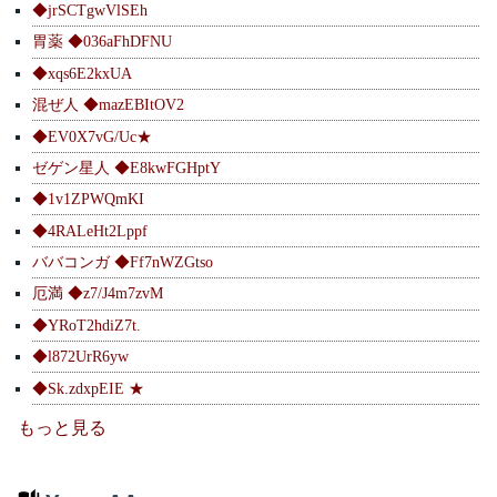
◆jrSCTgwVlSEh
胃薬 ◆036aFhDFNU
◆xqs6E2kxUA
混ぜ人 ◆mazEBItOV2
◆EV0X7vG/Uc★
ゼゲン星人 ◆E8kwFGHptY
◆1v1ZPWQmKI
◆4RALeHt2Lppf
ババコンガ ◆Ff7nWZGtso
厄満 ◆z7/J4m7zvM
◆YRoT2hdiZ7t.
◆l872UrR6yw
◆Sk.zdxpEIE ★
もっと見る