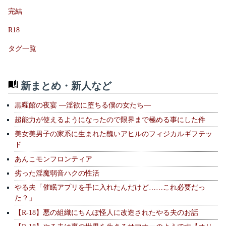
完結
R18
タグ一覧
新まとめ・新人など
黒曜館の夜宴 —淫欲に堕ちる僕の女たち—
超能力が使えるようになったので限界まで極める事にした件
美女美男子の家系に生まれた醜いアヒルのフィジカルギフテッ
ド
あんこモンフロンティア
劣った淫魔弱音ハクの性活
やる夫「催眠アプリを手に入れたんだけど……これ必要だっ
た？」
【R-18】悪の組織にちんぽ怪人に改造されたやる夫のお話