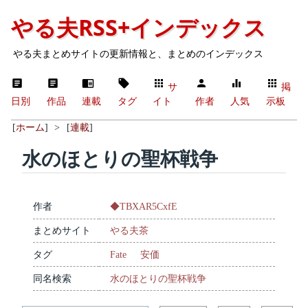
やる夫RSS+インデックス
やる夫まとめサイトの更新情報と、まとめのインデックス
サ
掲
日別
作品
連載
タグ
イト
作者
人気
示板
[
ホーム
]
>
[
連載
]
水のほとりの聖杯戦争
作者
◆TBXAR5CxfE
まとめサイト
やる夫茶
タグ
Fate
安価
同名検索
水のほとりの聖杯戦争