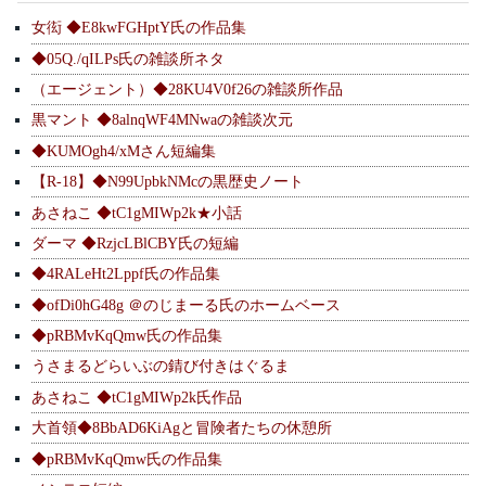
女衒 ◆E8kwFGHptY氏の作品集
◆05Q./qILPs氏の雑談所ネタ
（エージェント）◆28KU4V0f26の雑談所作品
黒マント ◆8alnqWF4MNwaの雑談次元
◆KUMOgh4/xMさん短編集
【R-18】◆N99UpbkNMcの黒歴史ノート
あさねこ ◆tC1gMIWp2k★小話
ダーマ ◆RzjcLBlCBY氏の短編
◆4RALeHt2Lppf氏の作品集
◆ofDi0hG48g ＠のじまーる氏のホームベース
◆pRBMvKqQmw氏の作品集
うさまるどらいぶの錆び付きはぐるま
あさねこ ◆tC1gMIWp2k氏作品
大首領◆8BbAD6KiAgと冒険者たちの休憩所
◆pRBMvKqQmw氏の作品集