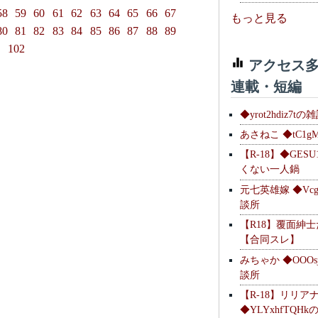
58
59
60
61
62
63
64
65
66
67
もっと見る
80
81
82
83
84
85
86
87
88
89
1
102
アクセス多
連載・短編
◆yrot2hdiz7tの
あさねこ ◆tC1g
【R-18】◆GESU
くない一人鍋
元七英雄嫁 ◆Vcg
談所
【R18】覆面紳
【合同スレ】
みちゃか ◆OOOs
談所
【R-18】リリア
◆YLYxhfTQH