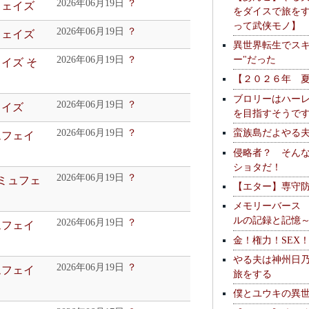
2026年06月19日
？
フェイズ
をダイスで旅を
って武侠モノ】
2026年06月19日
？
フェイズ
異世界転生でスキ
ー"だった
2026年06月19日
？
ェイズ そ
【２０２６年 
ブロリーはハー
2026年06月19日
？
ェイズ
を目指すそうで
蛮族島だよやる
2026年06月19日
？
ムフェイ
侵略者？ そん
ショタだ！
2026年06月19日
？
コミュフェ
【エター】専守
メモリーバース
ルの記録と記憶
2026年06月19日
？
ムフェイ
金！権力！SEX
やる夫は神州日
2026年06月19日
？
ムフェイ
旅をする
僕とユウキの異