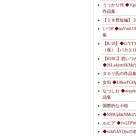
うっかり侍 ◆Vgdl
作品集
【１８禁短編】
いつP ◆nnVmL
集
【R-18】◆G/YT
（仮）【バカエ
【R18G】思いつ
◆JSLa4ymSK
タカリ氏の作品
女衒 ◆E8kwFG
なつしお ◆myje
品集
国際的な小咄
◆N99UpbkNM
ルピア ◆1v1ZP
◆toJd5AYQt