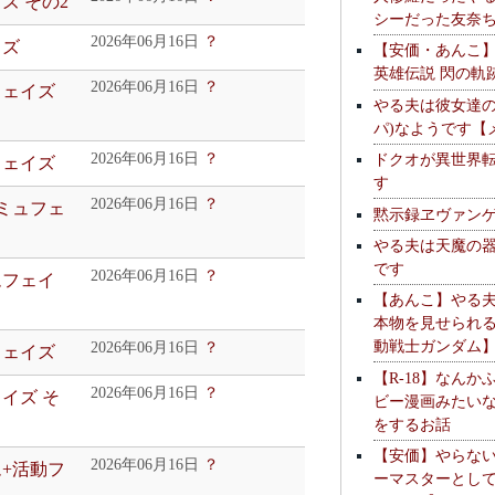
ズ その2
シーだった友奈
2026年06月16日
？
イズ
【安価・あんこ
英雄伝説 閃の軌
2026年06月16日
？
フェイズ
やる夫は彼女達の
パ)なようです【
ドクオが異世界
2026年06月16日
？
フェイズ
す
2026年06月16日
？
コミュフェ
黙示録ヱヴァン
やる夫は天魔の
です
2026年06月16日
？
ムフェイ
【あんこ】やる
本物を見せられ
動戦士ガンダム
2026年06月16日
？
フェイズ
【R-18】なんか
2026年06月16日
？
ェイズ そ
ビー漫画みたい
をするお話
【安価】やらな
2026年06月16日
？
ム+活動フ
ーマスターとし