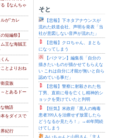
する【なんちゃ
そと
ルが"カレ
【悲報】下ネタアナウンスが
流れた鉄道会社、声明を発表「当
社が意図しない音声が流れた」
夏の短編祭】
【悲報】クロちゃん、まとも
レム王な海賊王
になってしまう
す
【バクマン】編集長「自分の
夫くん
描きたいものが描かせてもらえな
なことよりおね
い これは自分に才能が無いと自ら
認めている事だ」
防衛蛮族
【悲報】警察に射殺された包
 ～とあるドー
丁男、直前に母を亡くし精神的シ
～
ョックを受けていたと判明
！な物語
【狂気】米政府「黒人の梅毒
患者399人を治療せず放置したら
乃本をダイスで
どうなるか見たろ！」→40年間続
けてしまう
世界紀行
みいちゃんと山田さん「主人