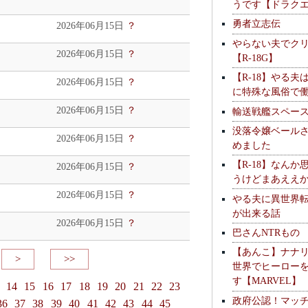
うです【ドラク
勇者立志伝
2026年06月15日
？
やらない夫でク
2026年06月15日
？
【R-18G】
【R-18】やる夫
2026年06月15日
？
に特殊な風俗で
2026年06月15日
？
輸送戦艦スペー
没落令嬢ベール
2026年06月15日
？
めました
【R-18】なんか
2026年06月15日
？
うけどまあええ
2026年06月15日
？
やる夫に異世界
が出来る話
2026年06月15日
？
巴さんNTRもの
【あんこ】ナナ
>
>>
世界でヒーロー
す【MARVEL】
14
15
16
17
18
19
20
21
22
23
政府公認！マッ
36
37
38
39
40
41
42
43
44
45