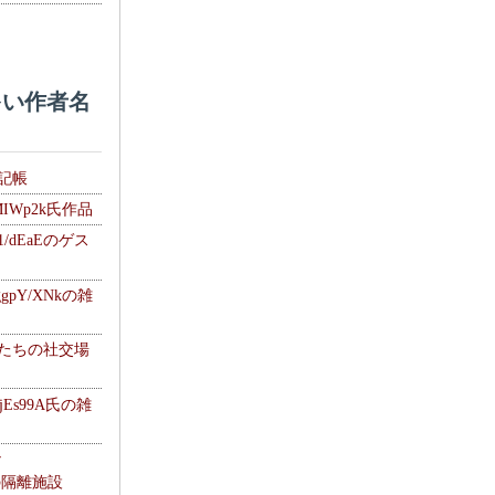
い作者名
雑記帳
MIWp2k氏作品
1/dEaEのゲス
gpY/XNkの雑
士たちの社交場
jEs99A氏の雑
ナ
kの隔離施設