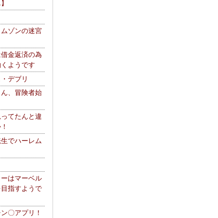
エ】
リムゾンの迷宮
は借金返済の為
働くようです
ス・デブリ
さん、冒険者始
思ってたんと違
か！
転生でハーレム
リーはマーベル
を目指すようで
チン〇アプリ！