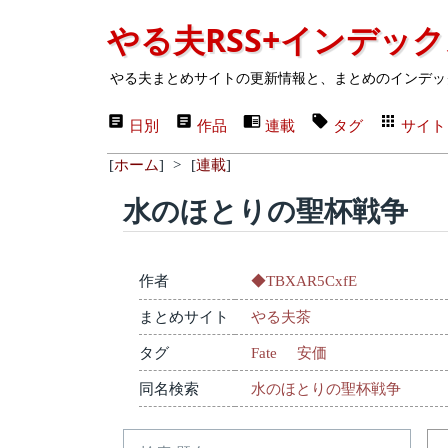
やる夫RSS+インデッ
やる夫まとめサイトの更新情報と、まとめのインデッ
日別
作品
連載
タグ
サイト
[
ホーム
]
>
[
連載
]
水のほとりの聖杯戦争
作者
◆TBXAR5CxfE
まとめサイト
やる夫茶
タグ
Fate
安価
同名検索
水のほとりの聖杯戦争