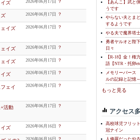
2026年06月17日
？
【あんこ】武と
ェイズ
うです
2026年06月17日
？
イズ
やらない夫とま
するようです
2026年06月17日
？
フェイズ
やる夫で魔界塔士S
勇者ヤルオと陛
2026年06月17日
？
日々
フェイズ
【R-18】金！権
2026年06月17日
？
フェイズ
語【NTR・托卵et
メモリーバース
2026年06月17日
？
ェイズ
ルの記録と記憶
2026年06月17日
？
ムフェイ
もっと見る
2026年06月17日
？
ム+活動
アクセス多
高校球児フリッ
2026年06月16日
？
ェイズ
冠ナイン
人修羅だったや
2026年06月16日
？