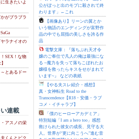
侠に生きたいよ
公がぽっと出のモブに殺されて終
わります」←これ
どかがブラブラ
【画像あり】リーンの翼とか
いう物語のエンディングが富野作
aGa
品の中でも屈指の美しさを誇る作
品
下ヤラナイオの
電撃文庫：『落ちぶれ天才令
嬢のご奉仕で凡人の俺は最強にな
力！SEX！な物
る ~魔力を失って落ちこぼれたお
c】
嬢様を救ったらキスをせがまれて
 ～とあるドー
います~』 などの表紙
～
【やる夫スレ紹介・感想】
真・女神転生 Road to the
Transcendence【R18・安価・ラブ
コメ・イチャラブ】
い連載
「僕のヒーローアカデミア」
特別短編「I am a hero too」感想
ト・アスノの栄
救けられた彼女の成長、見守る大
人。世界が“更に向こうへ”進む音
る夫くんとピク