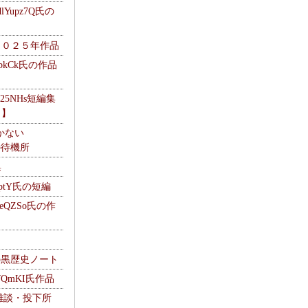
Yupz7Q氏の
２０２５年作品
UbkCk氏の作品
325NHs短編集
ロ】
かない
Mの待機所
集
HptY氏の短編
heQZSo氏の作
cの黒歴史ノート
WQmKI氏作品
wの雑談・投下所