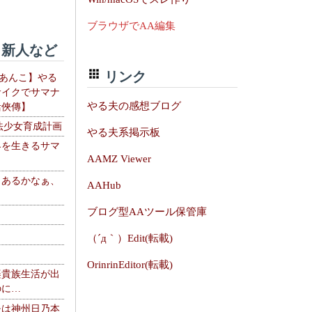
ブラウザでAA編集
新人など
リンク
【あんこ】やる
サイクでサマナ
やる夫の感想ブログ
活俠傳】
法少女育成計画
やる夫系掲示板
界を生きるサマ
AAMZ Viewer
、あるかなぁ、
AAHub
。
ブログ型AAツール保管庫
（´д｀）Edit(転載)
OrinrinEditor(転載)
楽貴族生活が出
のに…
夫は神州日乃本