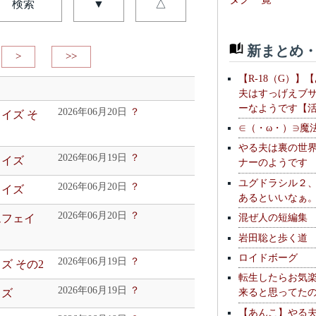
検索
▼
△
新まとめ・
>
>>
【R-18（G）】
夫はすっげえブ
ーなようです【
2026年06月20日
？
ェイズ そ
∈（・ω・）∋魔
やる夫は裏の世
2026年06月19日
？
ェイズ
ナーのようです
ユグドラシル２
2026年06月20日
？
ェイズ
あるといいなぁ
2026年06月20日
？
混ぜ人の短編集
ムフェイ
岩田聡と歩く道
ロイドボーグ
2026年06月19日
？
ズ その2
転生したらお気
2026年06月19日
？
来ると思ってた
イズ
【あんこ】やる