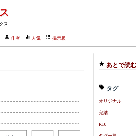
クス
クス
作者
人気
掲示板
あとで読
タグ
オリジナル
完結
R18
タグ一覧