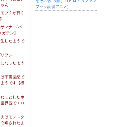
をその歌で聴け！(ヒロアカファン
ちゃん
ブック読切アニメ)
】モブ？が行く
跡
サマナー(パ
メガテン】
転生したようで
ゲリヲン
器になったよう
夫は宇宙世紀で
るようです【機
】
ふわっとしたホ
な世界観でエロ
い夫はモンスタ
て召喚されたよ