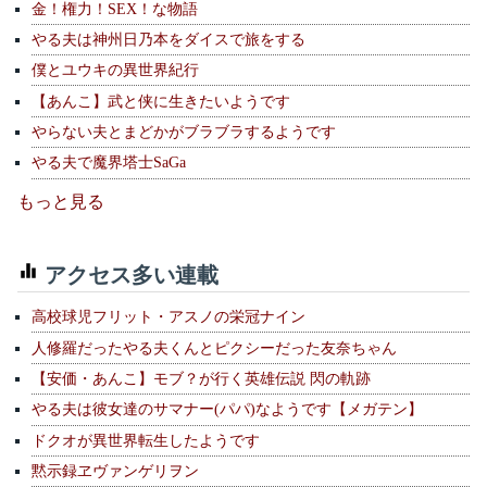
金！権力！SEX！な物語
やる夫は神州日乃本をダイスで旅をする
僕とユウキの異世界紀行
【あんこ】武と侠に生きたいようです
やらない夫とまどかがブラブラするようです
やる夫で魔界塔士SaGa
もっと見る
アクセス多い連載
高校球児フリット・アスノの栄冠ナイン
人修羅だったやる夫くんとピクシーだった友奈ちゃん
【安価・あんこ】モブ？が行く英雄伝説 閃の軌跡
やる夫は彼女達のサマナー(パパ)なようです【メガテン】
ドクオが異世界転生したようです
黙示録ヱヴァンゲリヲン