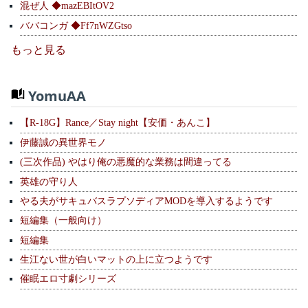
混ぜ人 ◆mazEBItOV2
ババコンガ ◆Ff7nWZGtso
もっと見る
YomuAA
【R-18G】Rance／Stay night【安価・あんこ】
伊藤誠の異世界モノ
(三次作品) やはり俺の悪魔的な業務は間違ってる
英雄の守り人
やる夫がサキュバスラプソディアMODを導入するようです
短編集（一般向け）
短編集
生江ない世が白いマットの上に立つようです
催眠エロ寸劇シリーズ