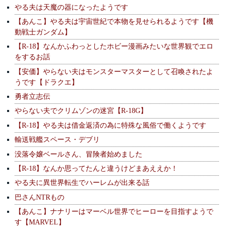
やる夫は天魔の器になったようです
【あんこ】やる夫は宇宙世紀で本物を見せられるようです【機
動戦士ガンダム】
【R-18】なんかふわっとしたホビー漫画みたいな世界観でエロ
をするお話
【安価】やらない夫はモンスターマスターとして召喚されたよ
うです【ドラクエ】
勇者立志伝
やらない夫でクリムゾンの迷宮【R-18G】
【R-18】やる夫は借金返済の為に特殊な風俗で働くようです
輸送戦艦スペース・デブリ
没落令嬢ベールさん、冒険者始めました
【R-18】なんか思ってたんと違うけどまあええか！
やる夫に異世界転生でハーレムが出来る話
巴さんNTRもの
【あんこ】ナナリーはマーベル世界でヒーローを目指すようで
す【MARVEL】