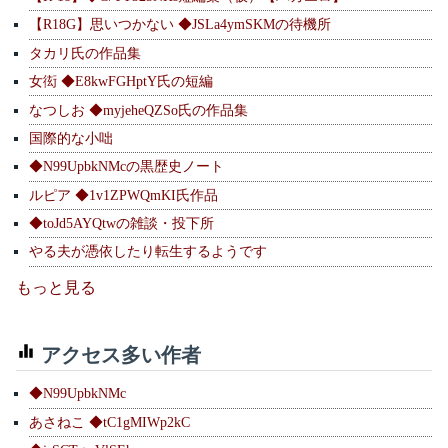
【R18G】思いつかない ◆JSLa4ymSKMの待機所
タカリ氏の作品集
女衒 ◆E8kwFGHptY氏の短編
なつしお ◆myjeheQZSo氏の作品集
国際的な小咄
◆N99UpbkNMcの黒歴史ノート
ルピア ◆1v1ZPWQmKI氏作品
◆toJd5AYQtwの雑談・投下所
やる夫が憑依したり転生するようです
もっと見る
アクセス多い作者
◆N99UpbkNMc
あさねこ ◆tC1gMIWp2kC