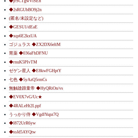
◆jrSCTgwVlSEh
◆2sRGUbBO9j2n
(匿名/未設定など)
◆GESU1/dEaE
◆xqs6E2kxUA
ゴジュラス ◆ZX2DX6eltM
胃薬 ◆036aFhDFNU
◆rnuK5PIvTM
ゼゲン星人 ◆E8kwFGHptY
七色 ◆5yAzQ5rmCs
無触蹌踉童帝 ◆HyQRiOn/vs
◆EV0X7vG/Uc★
◆4RALeHt2Lppf
うっかり侍 ◆VgdlYupz7Q
◆l872UrR6yw
◆toJd5AYQtw