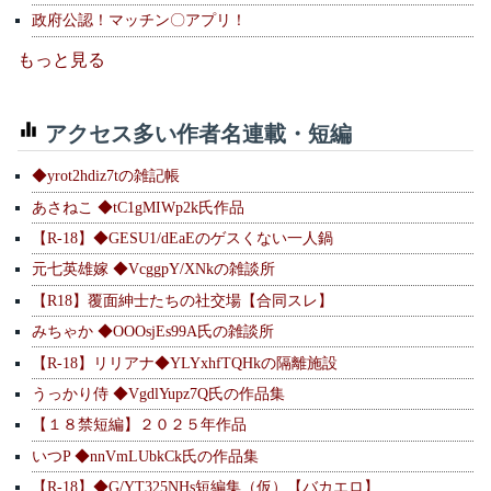
政府公認！マッチン〇アプリ！
もっと見る
アクセス多い作者名連載・短編
◆yrot2hdiz7tの雑記帳
あさねこ ◆tC1gMIWp2k氏作品
【R-18】◆GESU1/dEaEのゲスくない一人鍋
元七英雄嫁 ◆VcggpY/XNkの雑談所
【R18】覆面紳士たちの社交場【合同スレ】
みちゃか ◆OOOsjEs99A氏の雑談所
【R-18】リリアナ◆YLYxhfTQHkの隔離施設
うっかり侍 ◆VgdlYupz7Q氏の作品集
【１８禁短編】２０２５年作品
いつP ◆nnVmLUbkCk氏の作品集
【R-18】◆G/YT325NHs短編集（仮）【バカエロ】