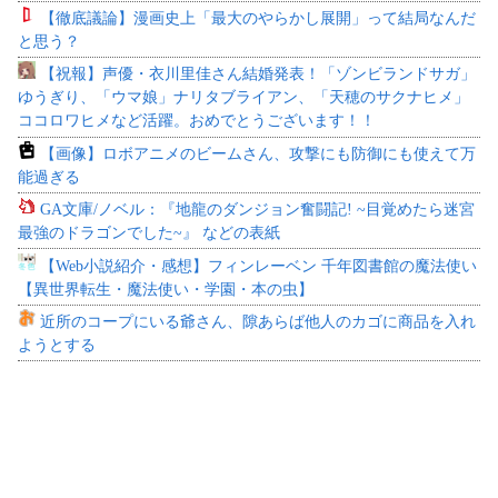
【徹底議論】漫画史上「最大のやらかし展開」って結局なんだ
と思う？
【祝報】声優・衣川里佳さん結婚発表！「ゾンビランドサガ」
ゆうぎり、「ウマ娘」ナリタブライアン、「天穂のサクナヒメ」
ココロワヒメなど活躍。おめでとうございます！！
【画像】ロボアニメのビームさん、攻撃にも防御にも使えて万
能過ぎる
GA文庫/ノベル：『地龍のダンジョン奮闘記! ~目覚めたら迷宮
最強のドラゴンでした~』 などの表紙
【Web小説紹介・感想】フィンレーベン 千年図書館の魔法使い
【異世界転生・魔法使い・学園・本の虫】
近所のコープにいる爺さん、隙あらば他人のカゴに商品を入れ
ようとする