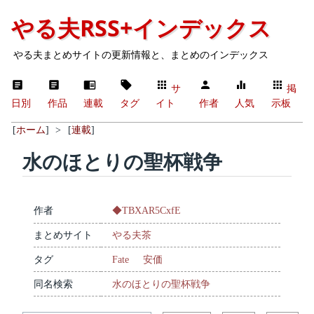
やる夫RSS+インデックス
やる夫まとめサイトの更新情報と、まとめのインデックス
サ
掲
日別
作品
連載
タグ
イト
作者
人気
示板
[
ホーム
]
>
[
連載
]
水のほとりの聖杯戦争
作者
◆TBXAR5CxfE
まとめサイト
やる夫茶
タグ
Fate
安価
同名検索
水のほとりの聖杯戦争