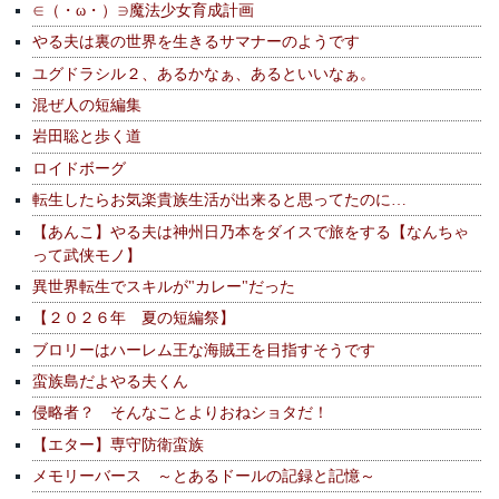
∈（・ω・）∋魔法少女育成計画
やる夫は裏の世界を生きるサマナーのようです
ユグドラシル２、あるかなぁ、あるといいなぁ。
混ぜ人の短編集
岩田聡と歩く道
ロイドボーグ
転生したらお気楽貴族生活が出来ると思ってたのに…
【あんこ】やる夫は神州日乃本をダイスで旅をする【なんちゃ
って武侠モノ】
異世界転生でスキルが"カレー"だった
【２０２６年 夏の短編祭】
ブロリーはハーレム王な海賊王を目指すそうです
蛮族島だよやる夫くん
侵略者？ そんなことよりおねショタだ！
【エター】専守防衛蛮族
メモリーバース ～とあるドールの記録と記憶～