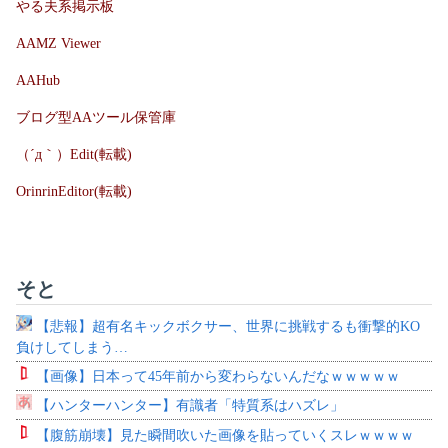
やる夫系掲示板
AAMZ Viewer
AAHub
ブログ型AAツール保管庫
（´д｀）Edit(転載)
OrinrinEditor(転載)
そと
【悲報】超有名キックボクサー、世界に挑戦するも衝撃的KO
負けしてしまう…
【画像】日本って45年前から変わらないんだなｗｗｗｗｗ
【ハンターハンター】有識者「特質系はハズレ」
【腹筋崩壊】見た瞬間吹いた画像を貼っていくスレｗｗｗｗ