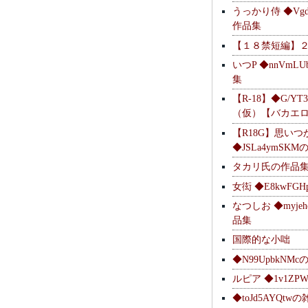
うっかり侍 ◆Vgdl
作品集
【１８禁短編】
いつP ◆nnVmL
集
【R-18】◆G/YT
（仮）【バカエ
【R18G】思いつ
◆JSLa4ymSK
タカリ氏の作品
女衒 ◆E8kwFG
なつしお ◆myje
品集
国際的な小咄
◆N99UpbkNM
ルピア ◆1v1ZP
◆toJd5AYQt