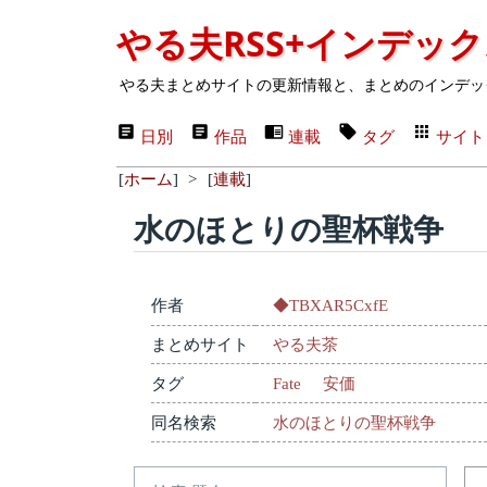
やる夫RSS+インデッ
やる夫まとめサイトの更新情報と、まとめのインデッ
日別
作品
連載
タグ
サイト
[
ホーム
]
>
[
連載
]
水のほとりの聖杯戦争
作者
◆TBXAR5CxfE
まとめサイト
やる夫茶
タグ
Fate
安価
同名検索
水のほとりの聖杯戦争