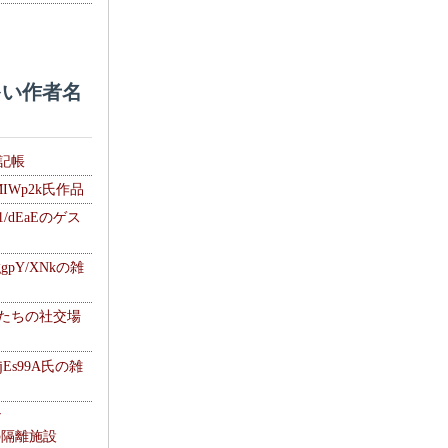
い作者名
雑記帳
MIWp2k氏作品
1/dEaEのゲス
gpY/XNkの雑
士たちの社交場
jEs99A氏の雑
ナ
kの隔離施設