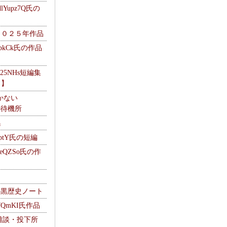
Yupz7Q氏の
２０２５年作品
UbkCk氏の作品
325NHs短編集
ロ】
かない
Mの待機所
集
HptY氏の短編
heQZSo氏の作
cの黒歴史ノート
WQmKI氏作品
wの雑談・投下所