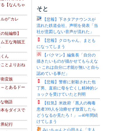
する【なんちゃ
そと
ルが"カレ
【悲報】下ネタアナウンスが
流れた鉄道会社、声明を発表「当
社が意図しない音声が流れた」
夏の短編祭】
【悲報】クロちゃん、まとも
レム王な海賊王
になってしまう
す
【バクマン】編集長「自分の
夫くん
描きたいものが描かせてもらえな
なことよりおね
い これは自分に才能が無いと自ら
認めている事だ」
防衛蛮族
【悲報】警察に射殺された包
 ～とあるドー
丁男、直前に母を亡くし精神的シ
～
ョックを受けていたと判明
！な物語
【狂気】米政府「黒人の梅毒
患者399人を治療せず放置したら
乃本をダイスで
どうなるか見たろ！」→40年間続
けてしまう
世界紀行
みいちゃんと山田さん「主人