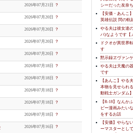
シーだった友奈
2026年07月21日
？
【安価・あんこ
2026年07月20日
？
英雄伝説 閃の軌
やる夫は彼女達の
2026年07月20日
？
パ)なようです【
2026年07月20日
？
ドクオが異世界
す
2026年07月20日
？
黙示録ヱヴァン
やる夫は天魔の
2026年07月18日
？
です
2026年07月18日
？
【あんこ】やる
本物を見せられ
2026年07月18日
？
動戦士ガンダム
【R-18】なんか
2026年07月18日
？
ビー漫画みたい
をするお話
2026年07月18日
？
【安価】やらな
2026年07月16日
？
2
ーマスターとし