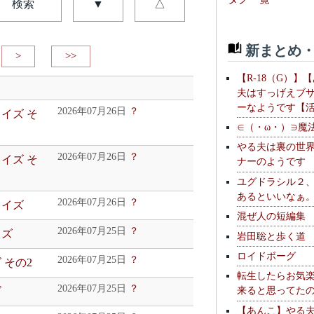
検索
▼
△
新まとめ・
>
>>
【R-18（G）】
夫はすっげえブ
ーなようです【
2026年07月26日
？
ェイズ そ
∈（・ω・）∋魔
やる夫は裏の世
2026年07月26日
？
ェイズ そ
ナーのようです
ユグドラシル２
あるといいなぁ
2026年07月26日
？
ェイズ
混ぜ人の短編集
2026年07月25日
？
イズ
岩田聡と歩く道
ロイドボーグ
2026年07月25日
？
 その2
転生したらお気
2026年07月25日
？
来ると思ってた
ズ
【あんこ】やる