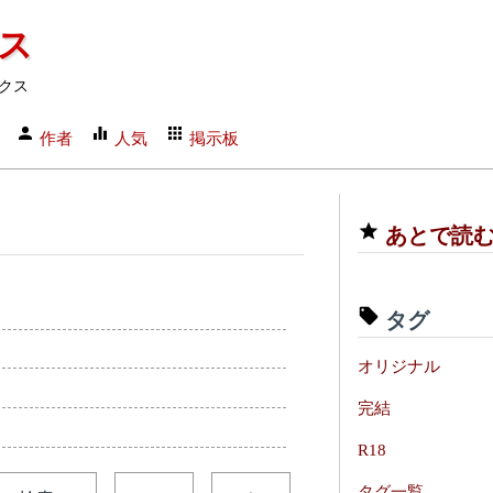
クス
クス
作者
人気
掲示板
あとで読
タグ
オリジナル
完結
R18
タグ一覧