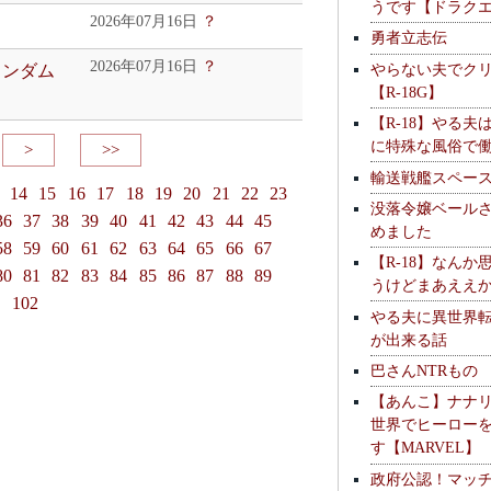
うです【ドラク
2026年07月16日
？
勇者立志伝
2026年07月16日
？
やらない夫でク
ランダム
【R-18G】
【R-18】やる夫
に特殊な風俗で
>
>>
輸送戦艦スペー
14
15
16
17
18
19
20
21
22
23
没落令嬢ベール
36
37
38
39
40
41
42
43
44
45
めました
58
59
60
61
62
63
64
65
66
67
【R-18】なんか
80
81
82
83
84
85
86
87
88
89
うけどまあええ
1
102
やる夫に異世界
が出来る話
巴さんNTRもの
【あんこ】ナナ
世界でヒーロー
す【MARVEL】
政府公認！マッ