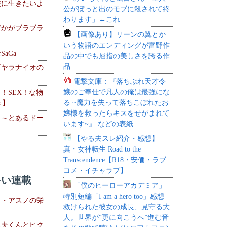
侠に生きたいよ
公がぽっと出のモブに殺されて終
わります」←これ
どかがブラブラ
【画像あり】リーンの翼とか
いう物語のエンディングが富野作
aGa
品の中でも屈指の美しさを誇る作
品
下ヤラナイオの
電撃文庫：『落ちぶれ天才令
嬢のご奉仕で凡人の俺は最強にな
力！SEX！な物
る ~魔力を失って落ちこぼれたお
c】
嬢様を救ったらキスをせがまれて
 ～とあるドー
います~』 などの表紙
～
【やる夫スレ紹介・感想】
真・女神転生 Road to the
Transcendence【R18・安価・ラブ
コメ・イチャラブ】
い連載
「僕のヒーローアカデミア」
特別短編「I am a hero too」感想
ト・アスノの栄
救けられた彼女の成長、見守る大
人。世界が“更に向こうへ”進む音
る夫くんとピク