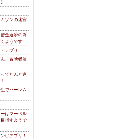
エ】
リムゾンの迷宮
は借金返済の為
働くようです
ス・デブリ
さん、冒険者始
思ってたんと違
か！
転生でハーレム
リーはマーベル
を目指すようで
チン〇アプリ！