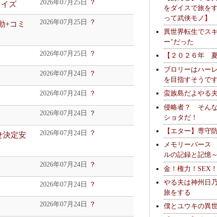
2026年07月25日
？
ェイズ
をダイスで旅を
って武侠モノ】
2026年07月25日
？
動+コミ
異世界転生でスキ
ー"だった
2026年07月25日
？
【２０２６年 
ブロリーはハー
2026年07月24日
？
を目指すそうで
蛮族島だよやる
2026年07月24日
？
侵略者？ そん
2026年07月24日
？
ショタだ！
【エター】専守
2026年07月24日
？
せ決定安
メモリーバース
ルの記録と記憶
2026年07月24日
？
金！権力！SEX
やる夫は神州日
2026年07月24日
？
旅をする
2026年07月24日
？
僕とユウキの異