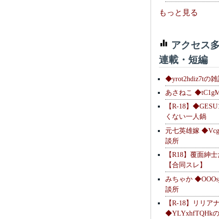
もっと見る
アクセス多
連載・短編
◆yrot2hdiz7tの
あさねこ ◆tC1g
【R-18】◆GESU
くない一人鍋
元七英雄嫁 ◆Vcg
談所
【R18】覆面紳
【合同スレ】
みちゃか ◆OOOs
談所
【R-18】リリア
◆YLYxhfTQH