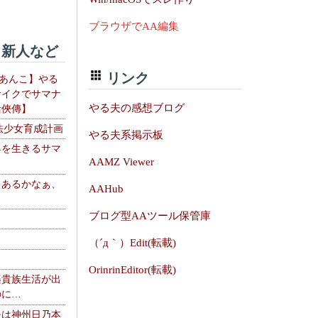
ブラウザでAA編集
新人など
リンク
【あんこ】やる
サイクでサマナ
やる夫の感想ブログ
活俠傳】
法少女育成計画
やる夫系掲示板
界を生きるサマ
AAMZ Viewer
、あるかなぁ、
AAHub
。
ブログ型AAツール保管庫
（´д｀）Edit(転載)
OrinrinEditor(転載)
楽貴族生活が出
のに…
夫は神州日乃本