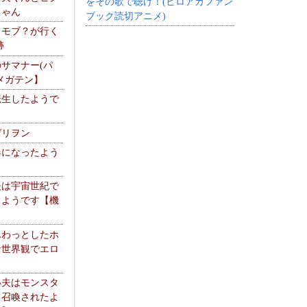
をその歌で聴け！(ヒロアカファン
ちゃん
ブック読切アニメ)
】モブ？が行く
跡
サマナー(パ
メガテン】
転生したようで
ゲリヲン
器になったよう
夫は宇宙世紀で
るようです【機
】
ふわっとしたホ
な世界観でエロ
い夫はモンスタ
て召喚されたよ