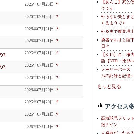
【あんこ】武と
2026年07月23日
？
うです
やらない夫とま
2026年07月23日
？
するようです
2026年07月21日
？
やる夫で魔界塔士S
勇者ヤルオと陛
2026年07月21日
？
日々
2026年07月21日
？
の3
【R-18】金！権
語【NTR・托卵et
2026年07月21日
？
の2
メモリーバース
ルの記録と記憶
2026年07月21日
？
もっと見る
2026年07月20日
？
2026年07月20日
？
アクセス多
2026年07月21日
？
高校球児フリッ
冠ナイン
2026年07月21日
？
人修羅だったや