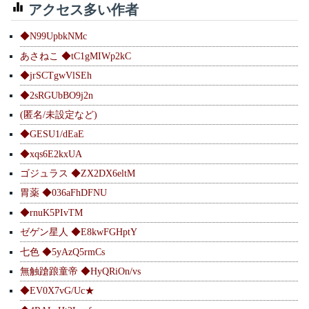
アクセス多い作者
◆N99UpbkNMc
あさねこ ◆tC1gMIWp2kC
◆jrSCTgwVlSEh
◆2sRGUbBO9j2n
(匿名/未設定など)
◆GESU1/dEaE
◆xqs6E2kxUA
ゴジュラス ◆ZX2DX6eltM
胃薬 ◆036aFhDFNU
◆rnuK5PIvTM
ゼゲン星人 ◆E8kwFGHptY
七色 ◆5yAzQ5rmCs
無触蹌踉童帝 ◆HyQRiOn/vs
◆EV0X7vG/Uc★