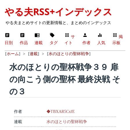
やる夫RSS+インデックス
やる夫まとめサイトの更新情報と、まとめのインデックス
サ
掲
日別
作品
連載
タグ
イト
作者
人気
示板
[
ホーム
]
>
[
連載
]
>
[
水のほとりの聖杯戦争
]
水のほとりの聖杯戦争３９ 扉
の向こう側の聖杯 最終決戦 そ
の３
作者
◆TBXAR5CxfE
連載
水のほとりの聖杯戦争