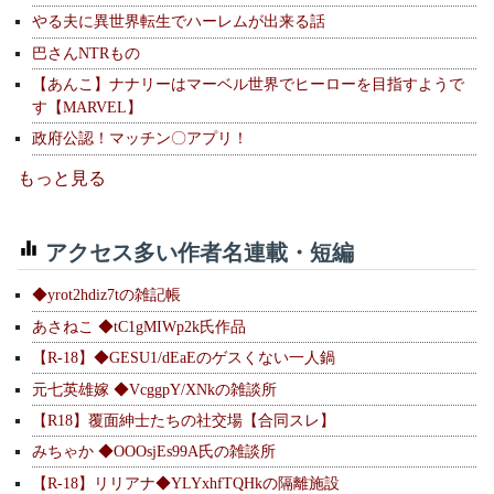
やる夫に異世界転生でハーレムが出来る話
巴さんNTRもの
【あんこ】ナナリーはマーベル世界でヒーローを目指すようで
す【MARVEL】
政府公認！マッチン〇アプリ！
もっと見る
アクセス多い作者名連載・短編
◆yrot2hdiz7tの雑記帳
あさねこ ◆tC1gMIWp2k氏作品
【R-18】◆GESU1/dEaEのゲスくない一人鍋
元七英雄嫁 ◆VcggpY/XNkの雑談所
【R18】覆面紳士たちの社交場【合同スレ】
みちゃか ◆OOOsjEs99A氏の雑談所
【R-18】リリアナ◆YLYxhfTQHkの隔離施設