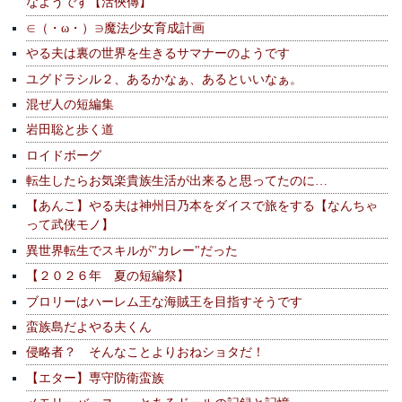
なようです【活俠傳】
∈（・ω・）∋魔法少女育成計画
やる夫は裏の世界を生きるサマナーのようです
ユグドラシル２、あるかなぁ、あるといいなぁ。
混ぜ人の短編集
岩田聡と歩く道
ロイドボーグ
転生したらお気楽貴族生活が出来ると思ってたのに…
【あんこ】やる夫は神州日乃本をダイスで旅をする【なんちゃ
って武侠モノ】
異世界転生でスキルが"カレー"だった
【２０２６年 夏の短編祭】
ブロリーはハーレム王な海賊王を目指すそうです
蛮族島だよやる夫くん
侵略者？ そんなことよりおねショタだ！
【エター】専守防衛蛮族