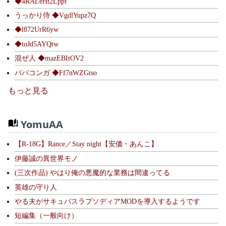
◆4RALeHt2Lppf
うっかり侍 ◆VgdlYupz7Q
◆l872UrR6yw
◆toJd5AYQtw
混ぜ人 ◆mazEBItOV2
ババコンガ ◆Ff7nWZGtso
もっと見る
YomuAA
【R-18G】Rance／Stay night【安価・あんこ】
伊藤誠の異世界モノ
(三次作品) やはり俺の悪魔的な業務は間違ってる
英雄の守り人
やる夫がサキュバスラプソディアMODを導入するようです
短編集（一般向け）