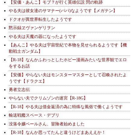
【安価・あんこ】モブ？が行く英雄伝説 閃の軌跡
やる夫は彼女達のサマナー(パパ)なようです【メガテン】
ドクオが異世界転生したようです
黙示録ヱヴァンゲリヲン
やる夫は天魔の器になったようです
【あんこ】やる夫は宇宙世紀で本物を見せられるようです【機
動戦士ガンダム】
【R-18】なんかふわっとしたホビー漫画みたいな世界観でエロ
をするお話
【安価】やらない夫はモンスターマスターとして召喚されたよ
うです【ドラクエ】
勇者立志伝
やらない夫でクリムゾンの迷宮【R-18G】
【R-18】やる夫は借金返済の為に特殊な風俗で働くようです
輸送戦艦スペース・デブリ
没落令嬢ベールさん、冒険者始めました
【R-18】なんか思ってたんと違うけどまあええか！