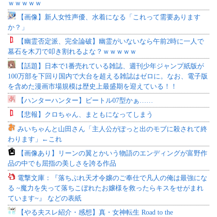
ｗｗｗｗｗ
【画像】新人女性声優、水着になる「これって需要あります
か？」
【幽霊否定派、完全論破】幽霊がいないなら午前2時に一人で
墓石を木刀で叩き割れるよな？ｗｗｗｗｗ
【話題】日本で1番売れている雑誌、週刊少年ジャンプ紙版が
100万部を下回り国内で大台を超える雑誌はゼロに。なお、電子版
を含めた漫画市場規模は歴史上最盛期を迎えている！！
【ハンターハンター】ビートル07型かぁ……
【悲報】クロちゃん、まともになってしまう
みいちゃんと山田さん「主人公がぽっと出のモブに殺されて終
わります」←これ
【画像あり】リーンの翼とかいう物語のエンディングが富野作
品の中でも屈指の美しさを誇る作品
電撃文庫：『落ちぶれ天才令嬢のご奉仕で凡人の俺は最強にな
る ~魔力を失って落ちこぼれたお嬢様を救ったらキスをせがまれ
ています~』 などの表紙
【やる夫スレ紹介・感想】真・女神転生 Road to the