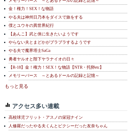
メモリーバース ～とあるドールの記録と記憶～
金！権力！SEX！な物語
やる夫は神州日乃本をダイスで旅をする
僕とユウキの異世界紀行
【あんこ】武と侠に生きたいようです
やらない夫とまどかがブラブラするようです
やる夫で魔界塔士SaGa
勇者ヤルオと陛下ヤラナイオの日々
【R-18】金！権力！SEX！な物語【NTR・托卵etc】
メモリーバース ～とあるドールの記録と記憶～
もっと見る
アクセス多い連載
高校球児フリット・アスノの栄冠ナイン
人修羅だったやる夫くんとピクシーだった友奈ちゃん