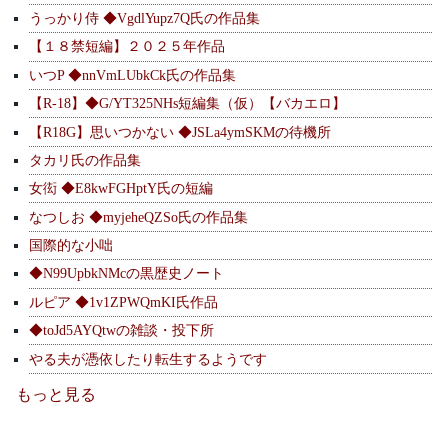
うっかり侍 ◆VgdlYupz7Q氏の作品集
【１８禁短編】２０２５年作品
いつP ◆nnVmLUbkCk氏の作品集
【R-18】◆G/YT325NHs短編集（仮）【バカエロ】
【R18G】思いつかない ◆JSLa4ymSKMの待機所
タカリ氏の作品集
女衒 ◆E8kwFGHptY氏の短編
なつしお ◆myjeheQZSo氏の作品集
国際的な小咄
◆N99UpbkNMcの黒歴史ノート
ルピア ◆1v1ZPWQmKI氏作品
◆toJd5AYQtwの雑談・投下所
やる夫が憑依したり転生するようです
もっと見る