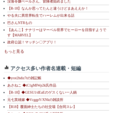
没落令嬢ベールさん、冒険者始めました
【R-18】なんか思ってたんと違うけどまあええか！
やる夫に異世界転生でハーレムが出来る話
巴さんNTRもの
【あんこ】ナナリーはマーベル世界でヒーローを目指すようで
す【MARVEL】
政府公認！マッチン〇アプリ！
もっと見る
アクセス多い作者名連載・短編
◆yrot2hdiz7tの雑記帳
あさねこ ◆tC1gMIWp2k氏作品
【R-18】◆GESU1/dEaEのゲスくない一人鍋
元七英雄嫁 ◆VcggpY/XNkの雑談所
【R18】覆面紳士たちの社交場【合同スレ】