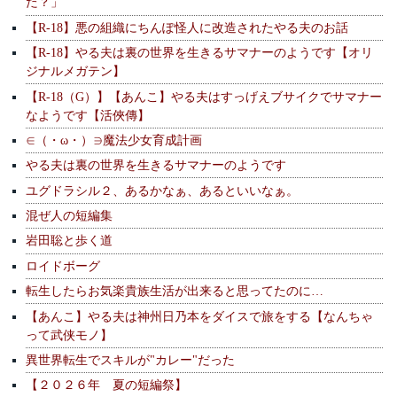
た？」
【R-18】悪の組織にちんぽ怪人に改造されたやる夫のお話
【R-18】やる夫は裏の世界を生きるサマナーのようです【オリ
ジナルメガテン】
【R-18（G）】【あんこ】やる夫はすっげえブサイクでサマナー
なようです【活俠傳】
∈（・ω・）∋魔法少女育成計画
やる夫は裏の世界を生きるサマナーのようです
ユグドラシル２、あるかなぁ、あるといいなぁ。
混ぜ人の短編集
岩田聡と歩く道
ロイドボーグ
転生したらお気楽貴族生活が出来ると思ってたのに…
【あんこ】やる夫は神州日乃本をダイスで旅をする【なんちゃ
って武侠モノ】
異世界転生でスキルが"カレー"だった
【２０２６年 夏の短編祭】