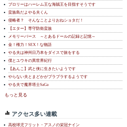
ブロリーはハーレム王な海賊王を目指すそうです
蛮族島だよやる夫くん
侵略者？ そんなことよりおねショタだ！
【エター】専守防衛蛮族
メモリーバース ～とあるドールの記録と記憶～
金！権力！SEX！な物語
やる夫は神州日乃本をダイスで旅をする
僕とユウキの異世界紀行
【あんこ】武と侠に生きたいようです
やらない夫とまどかがブラブラするようです
やる夫で魔界塔士SaGa
もっと見る
アクセス多い連載
高校球児フリット・アスノの栄冠ナイン