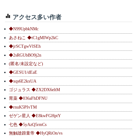
アクセス多い作者
◆N99UpbkNMc
あさねこ ◆tC1gMIWp2kC
◆jrSCTgwVlSEh
◆2sRGUbBO9j2n
(匿名/未設定など)
◆GESU1/dEaE
◆xqs6E2kxUA
ゴジュラス ◆ZX2DX6eltM
胃薬 ◆036aFhDFNU
◆rnuK5PIvTM
ゼゲン星人 ◆E8kwFGHptY
七色 ◆5yAzQ5rmCs
無触蹌踉童帝 ◆HyQRiOn/vs