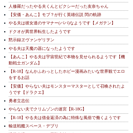
人修羅だったやる夫くんとピクシーだった友奈ちゃん
【安価・あんこ】モブ？が行く英雄伝説 閃の軌跡
やる夫は彼女達のサマナー(パパ)なようです【メガテン】
ドクオが異世界転生したようです
黙示録ヱヴァンゲリヲン
やる夫は天魔の器になったようです
【あんこ】やる夫は宇宙世紀で本物を見せられるようです【機
動戦士ガンダム】
【R-18】なんかふわっとしたホビー漫画みたいな世界観でエロ
をするお話
【安価】やらない夫はモンスターマスターとして召喚されたよ
うです【ドラクエ】
勇者立志伝
やらない夫でクリムゾンの迷宮【R-18G】
【R-18】やる夫は借金返済の為に特殊な風俗で働くようです
輸送戦艦スペース・デブリ