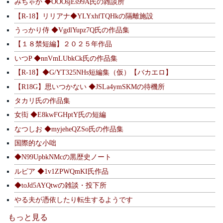
みちゃか ◆OOOsjEs99A氏の雑談所
【R-18】リリアナ◆YLYxhfTQHkの隔離施設
うっかり侍 ◆VgdlYupz7Q氏の作品集
【１８禁短編】２０２５年作品
いつP ◆nnVmLUbkCk氏の作品集
【R-18】◆G/YT325NHs短編集（仮）【バカエロ】
【R18G】思いつかない ◆JSLa4ymSKMの待機所
タカリ氏の作品集
女衒 ◆E8kwFGHptY氏の短編
なつしお ◆myjeheQZSo氏の作品集
国際的な小咄
◆N99UpbkNMcの黒歴史ノート
ルピア ◆1v1ZPWQmKI氏作品
◆toJd5AYQtwの雑談・投下所
やる夫が憑依したり転生するようです
もっと見る