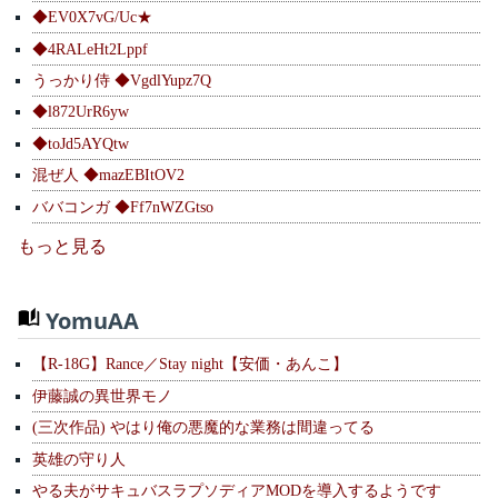
◆EV0X7vG/Uc★
◆4RALeHt2Lppf
うっかり侍 ◆VgdlYupz7Q
◆l872UrR6yw
◆toJd5AYQtw
混ぜ人 ◆mazEBItOV2
ババコンガ ◆Ff7nWZGtso
もっと見る
YomuAA
【R-18G】Rance／Stay night【安価・あんこ】
伊藤誠の異世界モノ
(三次作品) やはり俺の悪魔的な業務は間違ってる
英雄の守り人
やる夫がサキュバスラプソディアMODを導入するようです