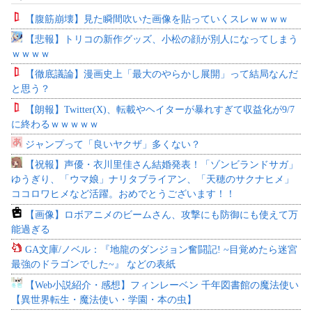
【腹筋崩壊】見た瞬間吹いた画像を貼っていくスレｗｗｗｗ
【悲報】トリコの新作グッズ、小松の顔が別人になってしまう
ｗｗｗｗ
【徹底議論】漫画史上「最大のやらかし展開」って結局なんだ
と思う？
【朗報】Twitter(X)、転載やヘイターが暴れすぎて収益化が9/7
に終わるｗｗｗｗｗ
ジャンプって「良いヤクザ」多くない？
【祝報】声優・衣川里佳さん結婚発表！「ゾンビランドサガ」
ゆうぎり、「ウマ娘」ナリタブライアン、「天穂のサクナヒメ」
ココロワヒメなど活躍。おめでとうございます！！
【画像】ロボアニメのビームさん、攻撃にも防御にも使えて万
能過ぎる
GA文庫/ノベル：『地龍のダンジョン奮闘記! ~目覚めたら迷宮
最強のドラゴンでした~』 などの表紙
【Web小説紹介・感想】フィンレーベン 千年図書館の魔法使い
【異世界転生・魔法使い・学園・本の虫】