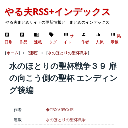
やる夫RSS+インデックス
やる夫まとめサイトの更新情報と、まとめのインデックス
サ
掲
日別
作品
連載
タグ
イト
作者
人気
示板
[
ホーム
]
>
[
連載
]
>
[
水のほとりの聖杯戦争
]
水のほとりの聖杯戦争３９ 扉
の向こう側の聖杯 エンディン
グ後編
作者
◆TBXAR5CxfE
連載
水のほとりの聖杯戦争