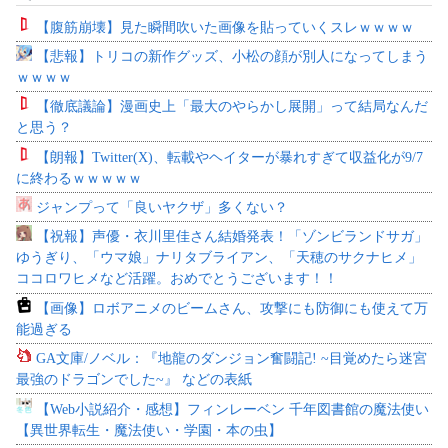
【腹筋崩壊】見た瞬間吹いた画像を貼っていくスレｗｗｗｗ
【悲報】トリコの新作グッズ、小松の顔が別人になってしまう
ｗｗｗｗ
【徹底議論】漫画史上「最大のやらかし展開」って結局なんだ
と思う？
【朗報】Twitter(X)、転載やヘイターが暴れすぎて収益化が9/7
に終わるｗｗｗｗｗ
ジャンプって「良いヤクザ」多くない？
【祝報】声優・衣川里佳さん結婚発表！「ゾンビランドサガ」
ゆうぎり、「ウマ娘」ナリタブライアン、「天穂のサクナヒメ」
ココロワヒメなど活躍。おめでとうございます！！
【画像】ロボアニメのビームさん、攻撃にも防御にも使えて万
能過ぎる
GA文庫/ノベル：『地龍のダンジョン奮闘記! ~目覚めたら迷宮
最強のドラゴンでした~』 などの表紙
【Web小説紹介・感想】フィンレーベン 千年図書館の魔法使い
【異世界転生・魔法使い・学園・本の虫】