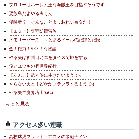
ブロリーはハーレム王な海賊王を目指すそうです
蛮族島だよやる夫くん
侵略者？ そんなことよりおねショタだ！
【エター】専守防衛蛮族
メモリーバース ～とあるドールの記録と記憶～
金！権力！SEX！な物語
やる夫は神州日乃本をダイスで旅をする
僕とユウキの異世界紀行
【あんこ】武と侠に生きたいようです
やらない夫とまどかがブラブラするようです
やる夫で魔界塔士SaGa
もっと見る
アクセス多い連載
高校球児フリット・アスノの栄冠ナイン