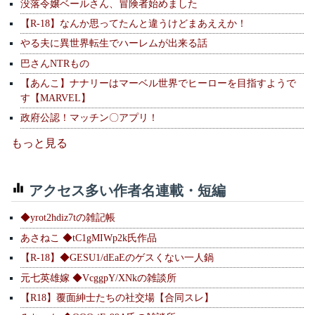
没落令嬢ベールさん、冒険者始めました
【R-18】なんか思ってたんと違うけどまあええか！
やる夫に異世界転生でハーレムが出来る話
巴さんNTRもの
【あんこ】ナナリーはマーベル世界でヒーローを目指すようで
す【MARVEL】
政府公認！マッチン〇アプリ！
もっと見る
アクセス多い作者名連載・短編
◆yrot2hdiz7tの雑記帳
あさねこ ◆tC1gMIWp2k氏作品
【R-18】◆GESU1/dEaEのゲスくない一人鍋
元七英雄嫁 ◆VcggpY/XNkの雑談所
【R18】覆面紳士たちの社交場【合同スレ】