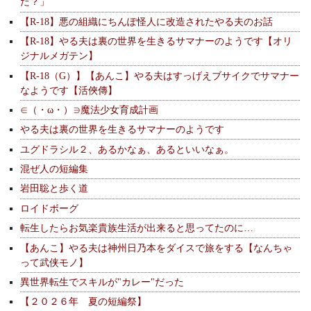
た？」
【R-18】悪の組織にちんぽ怪人に改造されたやる夫のお話
【R-18】やる夫は裏の世界を生きるサマナーのようです【オリ
ジナルメガテン】
【R-18（G）】【あんこ】やる夫はすっげえブサイクでサマナー
なようです【活俠傳】
∈（・ω・）∋魔法少女育成計画
やる夫は裏の世界を生きるサマナーのようです
ユグドラシル２、あるかなぁ、あるといいなぁ。
混ぜ人の短編集
岩田聡と歩く道
ロイドボーグ
転生したらお気楽貴族生活が出来ると思ってたのに…
【あんこ】やる夫は神州日乃本をダイスで旅をする【なんちゃ
って武侠モノ】
異世界転生でスキルが"カレー"だった
【２０２６年 夏の短編祭】