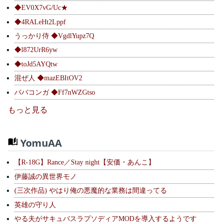
◆EV0X7vG/Uc★
◆4RALeHt2Lppf
うっかり侍 ◆VgdlYupz7Q
◆l872UrR6yw
◆toJd5AYQtw
混ぜ人 ◆mazEBItOV2
ババコンガ ◆Ff7nWZGtso
もっと見る
YomuAA
【R-18G】Rance／Stay night【安価・あんこ】
伊藤誠の異世界モノ
(三次作品) やはり俺の悪魔的な業務は間違ってる
英雄の守り人
やる夫がサキュバスラプソディアMODを導入するようです