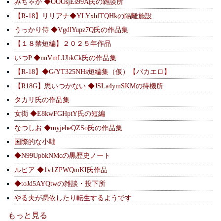
みちゃか ◆OOOsjEs99A氏の雑談所
【R-18】リリアナ◆YLYxhfTQHkの隔離施設
うっかり侍 ◆VgdlYupz7Q氏の作品集
【１８禁短編】２０２５年作品
いつP ◆nnVmLUbkCk氏の作品集
【R-18】◆G/YT325NHs短編集（仮）【バカエロ】
【R18G】思いつかない ◆JSLa4ymSKMの待機所
タカリ氏の作品集
女衒 ◆E8kwFGHptY氏の短編
なつしお ◆myjeheQZSo氏の作品集
国際的な小咄
◆N99UpbkNMcの黒歴史ノート
ルピア ◆1v1ZPWQmKI氏作品
◆toJd5AYQtwの雑談・投下所
やる夫が憑依したり転生するようです
もっと見る