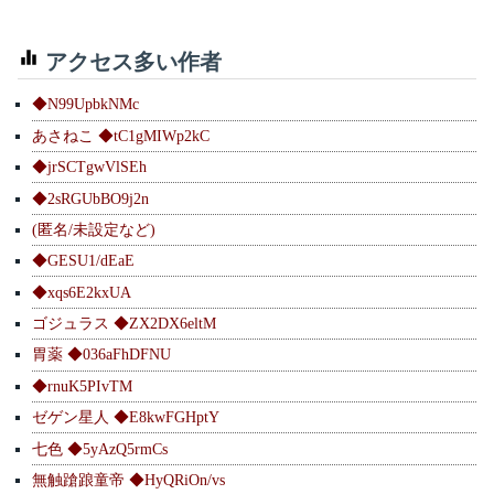
アクセス多い作者
◆N99UpbkNMc
あさねこ ◆tC1gMIWp2kC
◆jrSCTgwVlSEh
◆2sRGUbBO9j2n
(匿名/未設定など)
◆GESU1/dEaE
◆xqs6E2kxUA
ゴジュラス ◆ZX2DX6eltM
胃薬 ◆036aFhDFNU
◆rnuK5PIvTM
ゼゲン星人 ◆E8kwFGHptY
七色 ◆5yAzQ5rmCs
無触蹌踉童帝 ◆HyQRiOn/vs