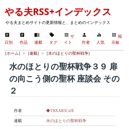
やる夫RSS+インデックス
やる夫まとめサイトの更新情報と、まとめのインデックス
サ
掲
日別
作品
連載
タグ
イト
作者
人気
示板
[
ホーム
]
>
[
連載
]
>
[
水のほとりの聖杯戦争
]
水のほとりの聖杯戦争３９ 扉
の向こう側の聖杯 座談会 その
２
作者
◆TBXAR5CxfE
連載
水のほとりの聖杯戦争