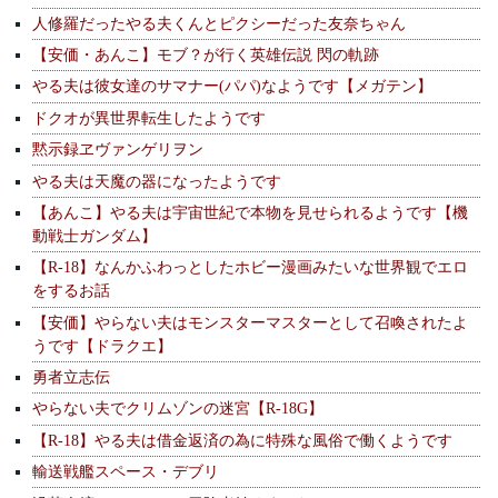
人修羅だったやる夫くんとピクシーだった友奈ちゃん
【安価・あんこ】モブ？が行く英雄伝説 閃の軌跡
やる夫は彼女達のサマナー(パパ)なようです【メガテン】
ドクオが異世界転生したようです
黙示録ヱヴァンゲリヲン
やる夫は天魔の器になったようです
【あんこ】やる夫は宇宙世紀で本物を見せられるようです【機
動戦士ガンダム】
【R-18】なんかふわっとしたホビー漫画みたいな世界観でエロ
をするお話
【安価】やらない夫はモンスターマスターとして召喚されたよ
うです【ドラクエ】
勇者立志伝
やらない夫でクリムゾンの迷宮【R-18G】
【R-18】やる夫は借金返済の為に特殊な風俗で働くようです
輸送戦艦スペース・デブリ