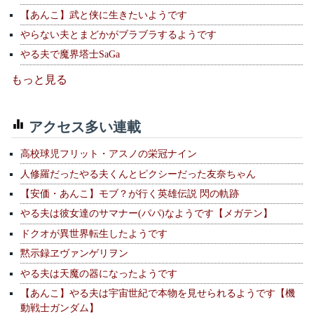
【あんこ】武と侠に生きたいようです
やらない夫とまどかがブラブラするようです
やる夫で魔界塔士SaGa
もっと見る
アクセス多い連載
高校球児フリット・アスノの栄冠ナイン
人修羅だったやる夫くんとピクシーだった友奈ちゃん
【安価・あんこ】モブ？が行く英雄伝説 閃の軌跡
やる夫は彼女達のサマナー(パパ)なようです【メガテン】
ドクオが異世界転生したようです
黙示録ヱヴァンゲリヲン
やる夫は天魔の器になったようです
【あんこ】やる夫は宇宙世紀で本物を見せられるようです【機
動戦士ガンダム】