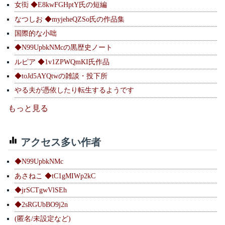
女衒 ◆E8kwFGHptY氏の短編
なつしお ◆myjeheQZSo氏の作品集
国際的な小咄
◆N99UpbkNMcの黒歴史ノート
ルピア ◆1v1ZPWQmKI氏作品
◆toJd5AYQtwの雑談・投下所
やる夫が憑依したり転生するようです
もっと見る
アクセス多い作者
◆N99UpbkNMc
あさねこ ◆tC1gMIWp2kC
◆jrSCTgwVlSEh
◆2sRGUbBO9j2n
(匿名/未設定など)