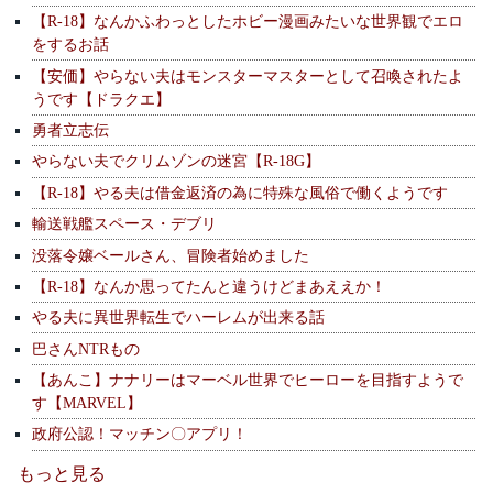
【R-18】なんかふわっとしたホビー漫画みたいな世界観でエロ
をするお話
【安価】やらない夫はモンスターマスターとして召喚されたよ
うです【ドラクエ】
勇者立志伝
やらない夫でクリムゾンの迷宮【R-18G】
【R-18】やる夫は借金返済の為に特殊な風俗で働くようです
輸送戦艦スペース・デブリ
没落令嬢ベールさん、冒険者始めました
【R-18】なんか思ってたんと違うけどまあええか！
やる夫に異世界転生でハーレムが出来る話
巴さんNTRもの
【あんこ】ナナリーはマーベル世界でヒーローを目指すようで
す【MARVEL】
政府公認！マッチン〇アプリ！
もっと見る