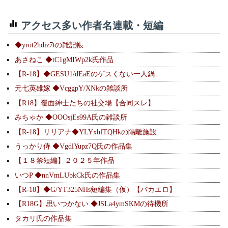
アクセス多い作者名連載・短編
◆yrot2hdiz7tの雑記帳
あさねこ ◆tC1gMIWp2k氏作品
【R-18】◆GESU1/dEaEのゲスくない一人鍋
元七英雄嫁 ◆VcggpY/XNkの雑談所
【R18】覆面紳士たちの社交場【合同スレ】
みちゃか ◆OOOsjEs99A氏の雑談所
【R-18】リリアナ◆YLYxhfTQHkの隔離施設
うっかり侍 ◆VgdlYupz7Q氏の作品集
【１８禁短編】２０２５年作品
いつP ◆nnVmLUbkCk氏の作品集
【R-18】◆G/YT325NHs短編集（仮）【バカエロ】
【R18G】思いつかない ◆JSLa4ymSKMの待機所
タカリ氏の作品集