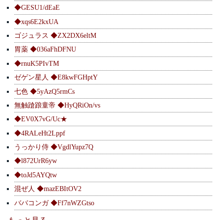
◆GESU1/dEaE
◆xqs6E2kxUA
ゴジュラス ◆ZX2DX6eltM
胃薬 ◆036aFhDFNU
◆rnuK5PIvTM
ゼゲン星人 ◆E8kwFGHptY
七色 ◆5yAzQ5rmCs
無触蹌踉童帝 ◆HyQRiOn/vs
◆EV0X7vG/Uc★
◆4RALeHt2Lppf
うっかり侍 ◆VgdlYupz7Q
◆l872UrR6yw
◆toJd5AYQtw
混ぜ人 ◆mazEBItOV2
ババコンガ ◆Ff7nWZGtso