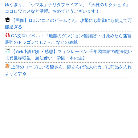
ゆうぎり、「ウマ娘」ナリタブライアン、「天穂のサクナヒメ」
ココロワヒメなど活躍。おめでとうございます！！
【画像】ロボアニメのビームさん、攻撃にも防御にも使えて万
能過ぎる
GA文庫/ノベル：『地龍のダンジョン奮闘記! ~目覚めたら迷宮
最強のドラゴンでした~』 などの表紙
【Web小説紹介・感想】フィンレーベン 千年図書館の魔法使い
【異世界転生・魔法使い・学園・本の虫】
近所のコープにいる爺さん、隙あらば他人のカゴに商品を入れ
ようとする