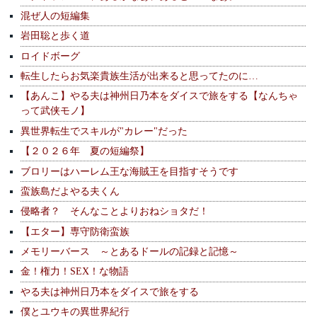
混ぜ人の短編集
岩田聡と歩く道
ロイドボーグ
転生したらお気楽貴族生活が出来ると思ってたのに…
【あんこ】やる夫は神州日乃本をダイスで旅をする【なんちゃ
って武侠モノ】
異世界転生でスキルが"カレー"だった
【２０２６年 夏の短編祭】
ブロリーはハーレム王な海賊王を目指すそうです
蛮族島だよやる夫くん
侵略者？ そんなことよりおねショタだ！
【エター】専守防衛蛮族
メモリーバース ～とあるドールの記録と記憶～
金！権力！SEX！な物語
やる夫は神州日乃本をダイスで旅をする
僕とユウキの異世界紀行