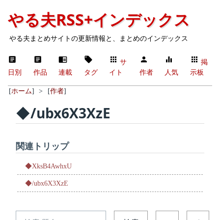
やる夫RSS+インデックス
やる夫まとめサイトの更新情報と、まとめのインデックス
サ
掲
日別
作品
連載
タグ
イト
作者
人気
示板
[
ホーム
]
>
[
作者
]
◆/ubx6X3XzE
関連トリップ
◆XksB4AwhxU
◆/ubx6X3XzE