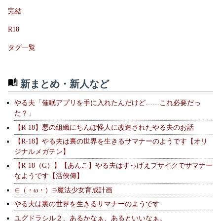
完結
R18
タグ一覧
新まとめ・新人など
やる夫「催眠アプリを手に入れたんだけど……これ必要だっ
た？」
【R-18】悪の組織にちんぽ怪人に改造されたやる夫のお話
【R-18】やる夫は裏の世界を生きるサマナーのようです【オリ
ジナルメガテン】
【R-18（G）】【あんこ】やる夫はすっげえブサイクでサマナー
なようです【活俠傳】
∈（・ω・）∋魔法少女育成計画
やる夫は裏の世界を生きるサマナーのようです
ユグドラシル２、あるかなぁ、あるといいなぁ。