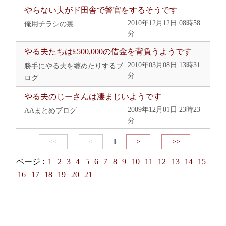
やらない夫がド田舎で警官をするそうです
2010年12月12日 08時58
俺用チラシの裏
分
やる夫たちは£500,000の借金を背負うようです
2010年03月08日 13時31
勝手にやる夫を纏めたりするブ
分
ログ
やる夫のじーさんは凄まじいようです
2009年12月01日 23時23
AAまとめブログ
分
<<
<
1
>
>>
ページ :
1
2
3
4
5
6
7
8
9
10
11
12
13
14
15
16
17
18
19
20
21