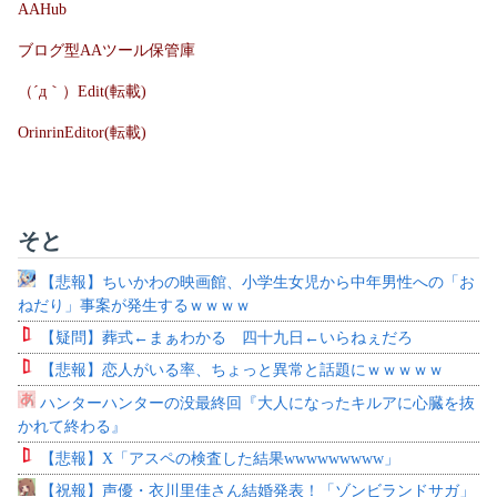
AAHub
ブログ型AAツール保管庫
（´д｀）Edit(転載)
OrinrinEditor(転載)
そと
【悲報】ちいかわの映画館、小学生女児から中年男性への「お
ねだり」事案が発生するｗｗｗｗ
【疑問】葬式←まぁわかる 四十九日←いらねぇだろ
【悲報】恋人がいる率、ちょっと異常と話題にｗｗｗｗｗ
ハンターハンターの没最終回『大人になったキルアに心臓を抜
かれて終わる』
【悲報】X「アスペの検査した結果wwwwwwwww」
【祝報】声優・衣川里佳さん結婚発表！「ゾンビランドサガ」