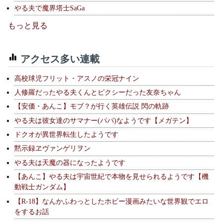
やる夫で魔界塔士SaGa
もっと見る
アクセス多い連載
高校球児フリット・アスノの栄冠ナイン
人修羅だったやる夫くんとピクシーだった友奈ちゃん
【安価・あんこ】モブ？が行く英雄伝説 閃の軌跡
やる夫は彼女達のサマナー(パパ)なようです【メガテン】
ドクオが異世界転生したようです
黙示録ヱヴァンゲリヲン
やる夫は天魔の器になったようです
【あんこ】やる夫は宇宙世紀で本物を見せられるようです【機
動戦士ガンダム】
【R-18】なんかふわっとしたホビー漫画みたいな世界観でエロ
をするお話