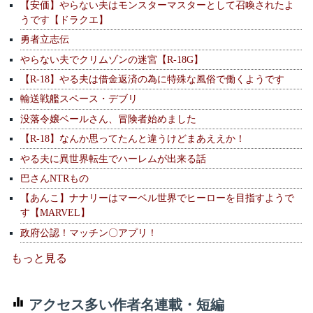
【安価】やらない夫はモンスターマスターとして召喚されたよ
うです【ドラクエ】
勇者立志伝
やらない夫でクリムゾンの迷宮【R-18G】
【R-18】やる夫は借金返済の為に特殊な風俗で働くようです
輸送戦艦スペース・デブリ
没落令嬢ベールさん、冒険者始めました
【R-18】なんか思ってたんと違うけどまあええか！
やる夫に異世界転生でハーレムが出来る話
巴さんNTRもの
【あんこ】ナナリーはマーベル世界でヒーローを目指すようで
す【MARVEL】
政府公認！マッチン〇アプリ！
もっと見る
アクセス多い作者名連載・短編