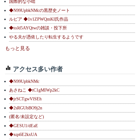
国際的な小咄
◆N99UpbkNMcの黒歴史ノート
ルピア ◆1v1ZPWQmKI氏作品
◆toJd5AYQtwの雑談・投下所
やる夫が憑依したり転生するようです
もっと見る
アクセス多い作者
◆N99UpbkNMc
あさねこ ◆tC1gMIWp2kC
◆jrSCTgwVlSEh
◆2sRGUbBO9j2n
(匿名/未設定など)
◆GESU1/dEaE
◆xqs6E2kxUA