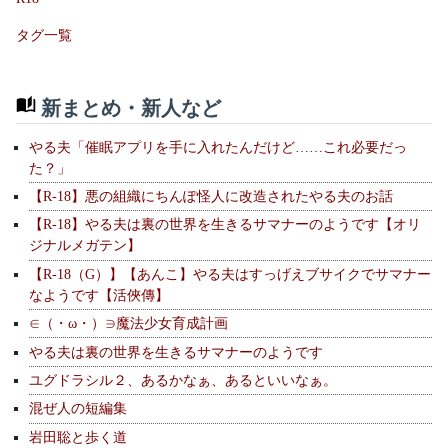
タグ一覧
新まとめ・新人など
やる夫「催眠アプリを手に入れたんだけど……これ必要だっ
た？」
【R-18】悪の組織にちんぽ怪人に改造されたやる夫のお話
【R-18】やる夫は裏の世界を生きるサマナーのようです【オリ
ジナルメガテン】
【R-18（G）】【あんこ】やる夫はすっげえブサイクでサマナー
なようです【活俠傳】
∈（・ω・）∋魔法少女育成計画
やる夫は裏の世界を生きるサマナーのようです
ユグドラシル２、あるかなぁ、あるといいなぁ。
混ぜ人の短編集
岩田聡と歩く道