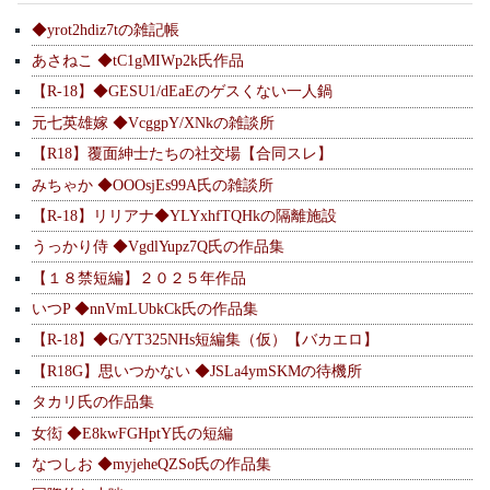
◆yrot2hdiz7tの雑記帳
あさねこ ◆tC1gMIWp2k氏作品
【R-18】◆GESU1/dEaEのゲスくない一人鍋
元七英雄嫁 ◆VcggpY/XNkの雑談所
【R18】覆面紳士たちの社交場【合同スレ】
みちゃか ◆OOOsjEs99A氏の雑談所
【R-18】リリアナ◆YLYxhfTQHkの隔離施設
うっかり侍 ◆VgdlYupz7Q氏の作品集
【１８禁短編】２０２５年作品
いつP ◆nnVmLUbkCk氏の作品集
【R-18】◆G/YT325NHs短編集（仮）【バカエロ】
【R18G】思いつかない ◆JSLa4ymSKMの待機所
タカリ氏の作品集
女衒 ◆E8kwFGHptY氏の短編
なつしお ◆myjeheQZSo氏の作品集