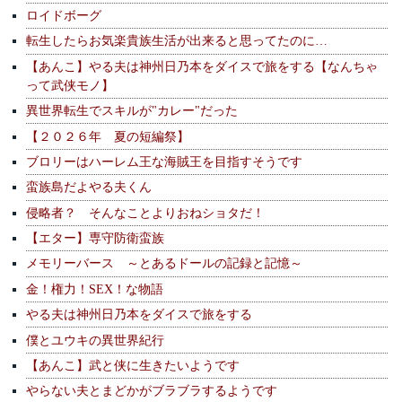
ロイドボーグ
転生したらお気楽貴族生活が出来ると思ってたのに…
【あんこ】やる夫は神州日乃本をダイスで旅をする【なんちゃ
って武侠モノ】
異世界転生でスキルが"カレー"だった
【２０２６年 夏の短編祭】
ブロリーはハーレム王な海賊王を目指すそうです
蛮族島だよやる夫くん
侵略者？ そんなことよりおねショタだ！
【エター】専守防衛蛮族
メモリーバース ～とあるドールの記録と記憶～
金！権力！SEX！な物語
やる夫は神州日乃本をダイスで旅をする
僕とユウキの異世界紀行
【あんこ】武と侠に生きたいようです
やらない夫とまどかがブラブラするようです