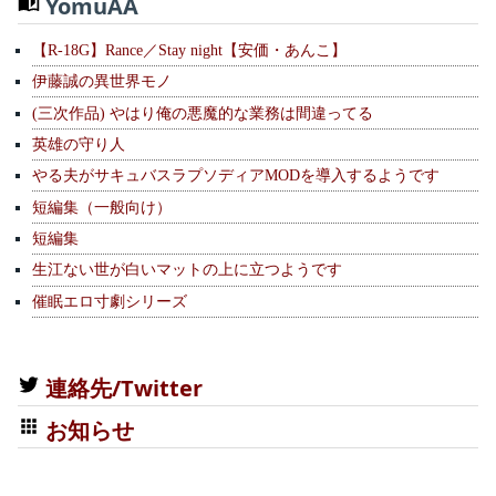
YomuAA
【R-18G】Rance／Stay night【安価・あんこ】
伊藤誠の異世界モノ
(三次作品) やはり俺の悪魔的な業務は間違ってる
英雄の守り人
やる夫がサキュバスラプソディアMODを導入するようです
短編集（一般向け）
短編集
生江ない世が白いマットの上に立つようです
催眠エロ寸劇シリーズ
連絡先/Twitter
お知らせ