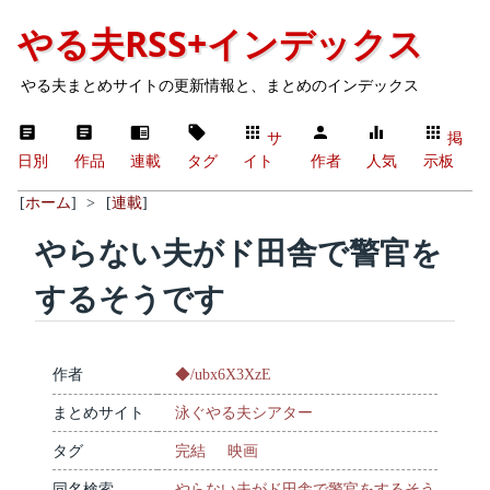
やる夫RSS+インデックス
やる夫まとめサイトの更新情報と、まとめのインデックス
サ
掲
日別
作品
連載
タグ
イト
作者
人気
示板
[
ホーム
]
>
[
連載
]
やらない夫がド田舎で警官を
するそうです
作者
◆/ubx6X3XzE
まとめサイト
泳ぐやる夫シアター
タグ
完結
映画
同名検索
やらない夫がド田舎で警官をするそう