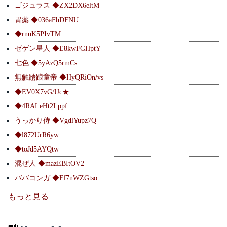
ゴジュラス ◆ZX2DX6eltM
胃薬 ◆036aFhDFNU
◆rnuK5PIvTM
ゼゲン星人 ◆E8kwFGHptY
七色 ◆5yAzQ5rmCs
無触蹌踉童帝 ◆HyQRiOn/vs
◆EV0X7vG/Uc★
◆4RALeHt2Lppf
うっかり侍 ◆VgdlYupz7Q
◆l872UrR6yw
◆toJd5AYQtw
混ぜ人 ◆mazEBItOV2
ババコンガ ◆Ff7nWZGtso
もっと見る