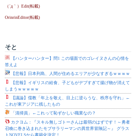
（´д｀）Edit(転載)
OrinrinEditor(転載)
そと
【ハンターハンター】問1 この場面でのゴレイヌさんの心情を
答えよ
【悲報】日本列島、人間が住めるエリアが少なすぎるｗｗｗｗ
【悲報】イギリスの給食、子どもがデブすぎて揚げ物が消えて
しまうｗｗｗｗｗ
【議論】儒教「年上を敬え、目上に逆らうな、秩序を守れ」←
これが東アジアに残したもの
「清掃員」←これって恥ずかしい職業なの？
カクヨム：『スキル無しゴトーさんは最弱のはずです！～勇者
召喚に巻き込まれたモブサラリーマンの異世界冒険記～』 グラス
トNOVELSから書籍化決定！