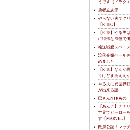
うです【ドラク
勇者立志伝
やらない夫でク
【R-18G】
【R-18】やる夫
に特殊な風俗で
輸送戦艦スペー
没落令嬢ベール
めました
【R-18】なんか
うけどまあええ
やる夫に異世界
が出来る話
巴さんNTRもの
【あんこ】ナナ
世界でヒーロー
す【MARVEL】
政府公認！マッ