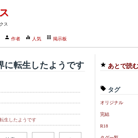
クス
クス
作者
人気
掲示板
界に転生したようです
あとで読
タグ
オリジナル
完結
転生したようです
R18
タグ一覧