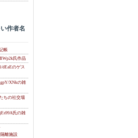
い作者名
雑記帳
MIWp2k氏作品
1/dEaEのゲス
gpY/XNkの雑
士たちの社交場
jEs99A氏の雑
ナ
kの隔離施設