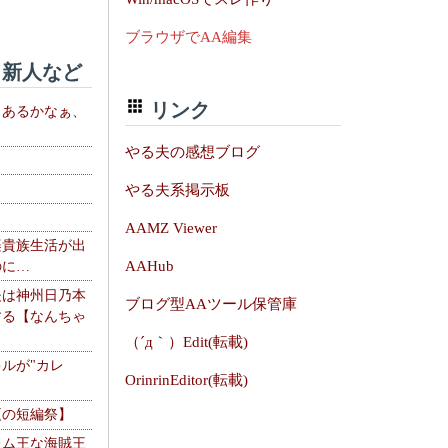
ブラウザでAA編集
新人など
リンク
、あるかなぁ、
。
やる夫の感想ブログ
やる夫系掲示板
AAMZ Viewer
楽貴族生活が出
AAHub
のに…
夫は神州日乃本
ブログ型AAツール保管庫
する【なんちゃ
（´д｀）Edit(転載)
ルが"カレ
OrinrinEditor(転載)
夏の短編祭】
レム王な海賊王