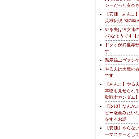
シーだった友奈
【安価・あんこ
英雄伝説 閃の軌
やる夫は彼女達の
パ)なようです【
ドクオが異世界
す
黙示録ヱヴァン
やる夫は天魔の
です
【あんこ】やる
本物を見せられ
動戦士ガンダム
【R-18】なんか
ビー漫画みたい
をするお話
【安価】やらな
ーマスターとし