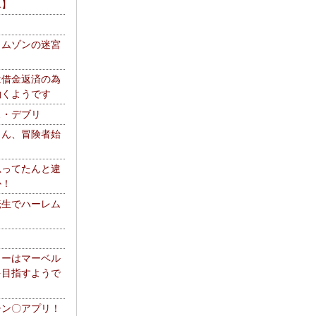
エ】
リムゾンの迷宮
は借金返済の為
働くようです
ス・デブリ
さん、冒険者始
思ってたんと違
か！
転生でハーレム
リーはマーベル
を目指すようで
チン〇アプリ！