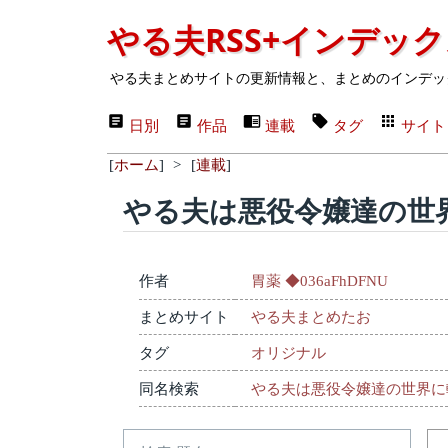
やる夫RSS+インデッ
やる夫まとめサイトの更新情報と、まとめのインデッ
日別
作品
連載
タグ
サイト
[
ホーム
]
>
[
連載
]
やる夫は悪役令嬢達の世
作者
胃薬 ◆036aFhDFNU
まとめサイト
やる夫まとめたお
タグ
オリジナル
同名検索
やる夫は悪役令嬢達の世界に