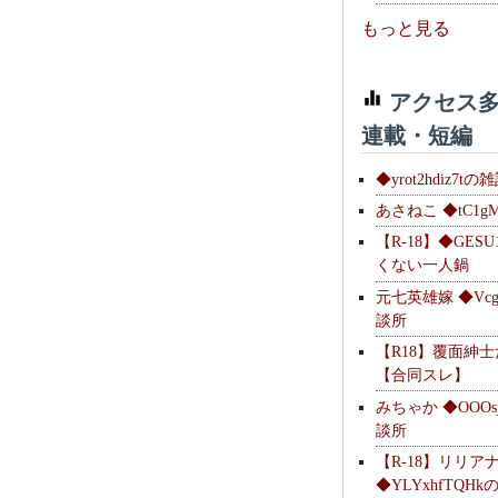
もっと見る
アクセス多
連載・短編
◆yrot2hdiz7tの
あさねこ ◆tC1g
【R-18】◆GESU
くない一人鍋
元七英雄嫁 ◆Vcg
談所
【R18】覆面紳
【合同スレ】
みちゃか ◆OOOs
談所
【R-18】リリア
◆YLYxhfTQH