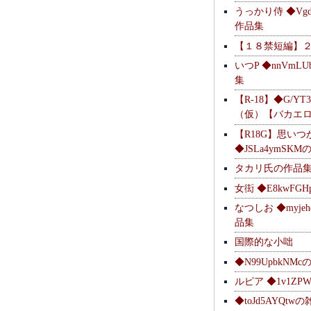
うっかり侍 ◆Vgdl
作品集
【１８禁短編】
いつP ◆nnVmL
集
【R-18】◆G/YT
（仮）【バカエ
【R18G】思いつ
◆JSLa4ymSK
タカリ氏の作品
女衒 ◆E8kwFG
なつしお ◆myje
品集
国際的な小咄
◆N99UpbkNM
ルピア ◆1v1ZP
◆toJd5AYQt