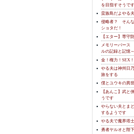
を目指すそうで
蛮族島だよやる
侵略者？ そん
ショタだ！
【エター】専守
メモリーバース
ルの記録と記憶
金！権力！SEX
やる夫は神州日
旅をする
僕とユウキの異
【あんこ】武と
うです
やらない夫とま
するようです
やる夫で魔界塔士S
勇者ヤルオと陛