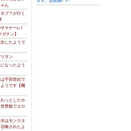
ｗｗ」扇風機ﾎﾟﾁｰ
ちゃん
】モブ？が行く
跡
サマナー(パ
メガテン】
転生したようで
ゲリヲン
器になったよう
夫は宇宙世紀で
るようです【機
】
ふわっとしたホ
な世界観でエロ
い夫はモンスタ
て召喚されたよ