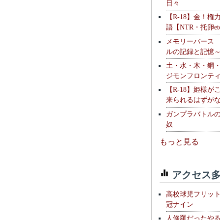
日々
【R-18】金！権
語【NTR・托卵et
メモリーバース
ルの記録と記憶
土・水・木・鋼
ジモンフロンテ
【R-18】姫様が
来られるはずが
ガンプラバトル
奴
もっと見る
アクセス多
高校球児フリッ
冠ナイン
人修羅だったや