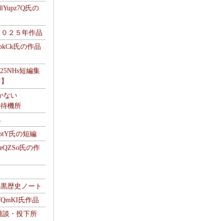
Yupz7Q氏の
２０２５年作品
UbkCk氏の作品
325NHs短編集
ロ】
かない
Mの待機所
集
HptY氏の短編
heQZSo氏の作
cの黒歴史ノート
WQmKI氏作品
wの雑談・投下所