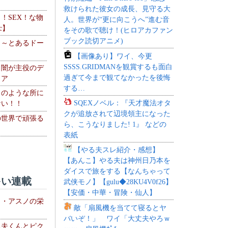
救けられた彼女の成長、見守る大
力！SEX！な物
人。世界が“更に向こうへ”進む音
c】
をその歌で聴け！(ヒロアカファン
ブック読切アニメ)
 ～とあるドー
～
【画像あり】ワイ、今更
SSSS.GRIDMANを観賞するも面白
・闇が主役のデ
過ぎて今まで観てなかったを後悔
ィア
する…
このような所に
SQEXノベル：『天才魔法オタ
ない！！
クが追放されて辺境領主になった
の世界で頑張る
ら、こうなりました! 1』 などの
表紙
【やる夫スレ紹介・感想】
【あんこ】やる夫は神州日乃本を
ダイスで旅をする【なんちゃって
い連載
武侠モノ】【gulu◆28KU4V0f26】
【安価・中華・冒険・仙人】
ト・アスノの栄
敵「扇風機を当てて寝るとヤ
バいぞ！」 ワイ「大丈夫やろｗ
る夫くんとピク