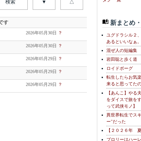
検索
▼
△
新まとめ・
です
2026年05月30日
？
ユグドラシル２
あるといいなぁ
2026年05月30日
？
混ぜ人の短編集
2026年05月29日
？
岩田聡と歩く道
ロイドボーグ
2026年05月29日
？
転生したらお気
来ると思ってた
2026年05月29日
？
【あんこ】やる
をダイスで旅を
って武侠モノ】
異世界転生でスキ
ー"だった
【２０２６年 
ブロリーはハー