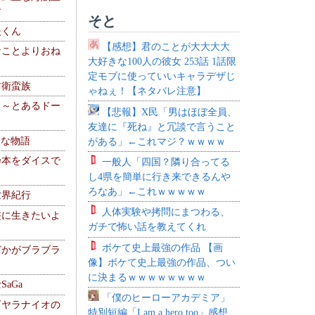
す
そと
夫くん
【感想】君のことが大大大大
なことよりおね
大好きな100人の彼女 253話 1話限
定モブに使っていいキャラデザじ
防衛蛮族
ゃねぇ！【ネタバレ注意】
 ～とあるドー
【悲報】X民「男はほぼ全員、
～
友達に『死ね』と冗談で言うこと
！な物語
がある」←これマジ？ｗｗｗｗ
乃本をダイスで
一般人「四国？隣り合ってる
し4県を簡単に行き来できるんや
ろなあ」←これｗｗｗｗｗ
世界紀行
人体実験や拷問にまつわる、
侠に生きたいよ
ガチで怖い話を教えてくれ
ボケて史上最強の作品 【画
どかがブラブラ
像】ボケて史上最強の作品、つい
に決まるｗｗｗｗｗｗｗｗ
aGa
「僕のヒーローアカデミア」
下ヤラナイオの
特別短編「I am a hero too」感想