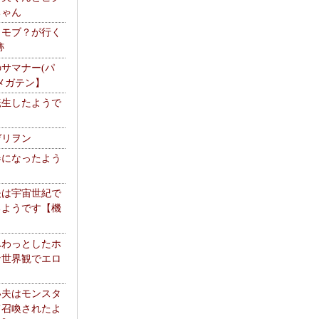
ちゃん
】モブ？が行く
跡
サマナー(パ
メガテン】
転生したようで
ゲリヲン
器になったよう
夫は宇宙世紀で
るようです【機
】
ふわっとしたホ
な世界観でエロ
い夫はモンスタ
て召喚されたよ