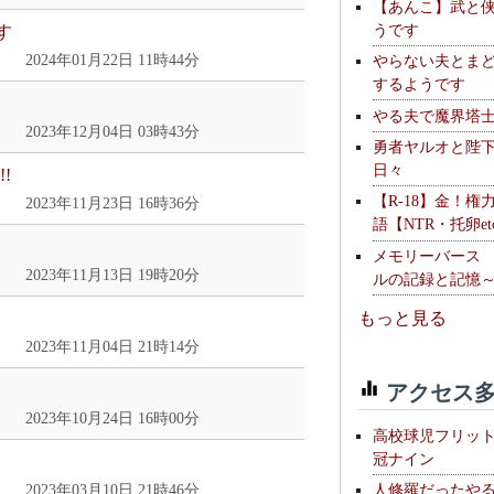
【あんこ】武と
うです
す
2024年01月22日 11時44分
やらない夫とま
するようです
やる夫で魔界塔士S
2023年12月04日 03時43分
勇者ヤルオと陛
日々
!
【R-18】金！権
2023年11月23日 16時36分
語【NTR・托卵et
メモリーバース
2023年11月13日 19時20分
ルの記録と記憶
もっと見る
2023年11月04日 21時14分
アクセス多
2023年10月24日 16時00分
高校球児フリッ
冠ナイン
人修羅だったや
2023年03月10日 21時46分