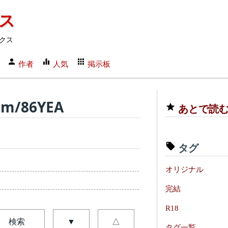
クス
クス
作者
人気
掲示板
/86YEA
あとで読
タグ
オリジナル
完結
R18
検索
▼
△
タグ一覧