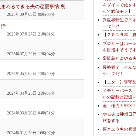
をダイスで旅を
包まれるできる夫の恋愛事情 裏
って武侠モノ】
2025年09月03日 09時00分
異世界転生でスキ
ー"だった
生活
2025年07月27日 21時01分
【２０２６年 
ブロリーはハー
を目指すそうで
2025年07月22日 11時04分
蛮族島だよやる
侵略者？ そん
ショタだ！
2024年05月05日 13時40分
【エター】専守
メモリーバース
2024年04月25日 21時05分
ルの記録と記憶
金！権力！SEX
2024年03月26日 04時51分
やる夫は神州日
旅をする
僕とユウキの異
2024年01月29日 16時07分