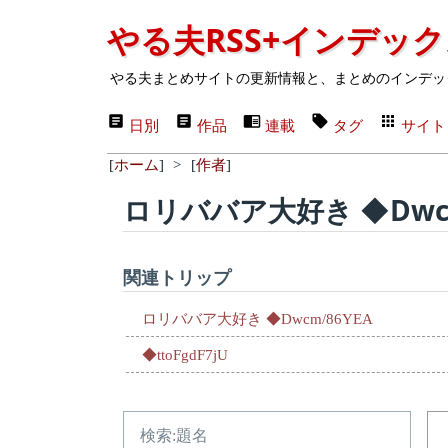
やる夫RSS+インデッ
やる夫まとめサイトの更新情報と、まとめのインデッ
日別
作品
連載
タグ
サイト
[
ホーム
]
>
[
作者
]
ロリババア大好き ◆Dwcm
関連トリップ
ロリババア大好き ◆Dwcm/86YEA
◆ttoFgdF7jU