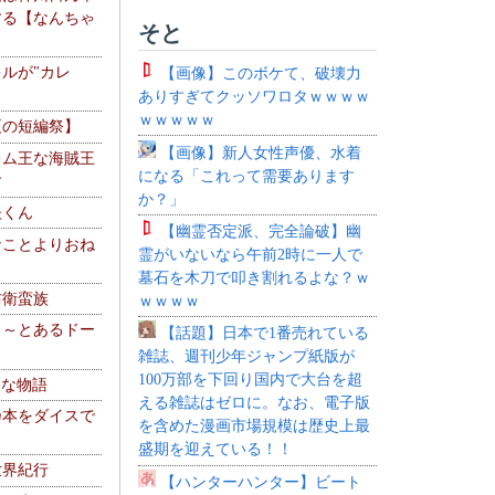
する【なんちゃ
そと
ルが"カレ
【画像】このボケて、破壊力
ありすぎてクッソワロタｗｗｗｗ
ｗｗｗｗｗ
夏の短編祭】
【画像】新人女性声優、水着
レム王な海賊王
になる「これって需要あります
す
か？」
夫くん
【幽霊否定派、完全論破】幽
なことよりおね
霊がいないなら午前2時に一人で
墓石を木刀で叩き割れるよな？ｗ
防衛蛮族
ｗｗｗｗ
 ～とあるドー
【話題】日本で1番売れている
～
雑誌、週刊少年ジャンプ紙版が
100万部を下回り国内で大台を超
！な物語
える雑誌はゼロに。なお、電子版
乃本をダイスで
を含めた漫画市場規模は歴史上最
盛期を迎えている！！
世界紀行
【ハンターハンター】ビート