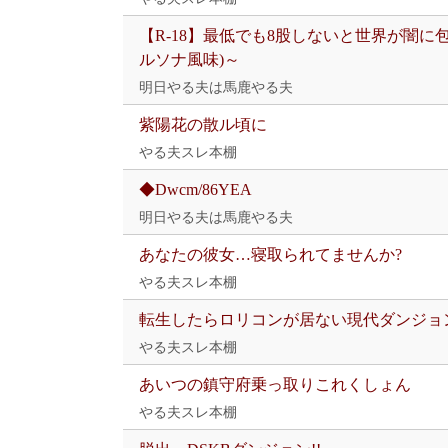
【R-18】最低でも8股しないと世界が闇に
ルソナ風味)～
明日やる夫は馬鹿やる夫
紫陽花の散ル頃に
やる夫スレ本棚
◆Dwcm/86YEA
明日やる夫は馬鹿やる夫
あなたの彼女…寝取られてませんか?
やる夫スレ本棚
転生したらロリコンが居ない現代ダンジョ
やる夫スレ本棚
あいつの鎮守府乗っ取りこれくしょん
やる夫スレ本棚