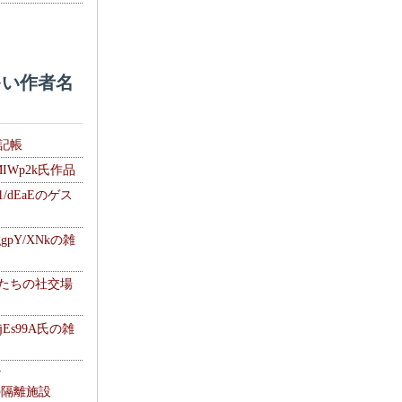
い作者名
雑記帳
MIWp2k氏作品
1/dEaEのゲス
gpY/XNkの雑
士たちの社交場
jEs99A氏の雑
ナ
kの隔離施設