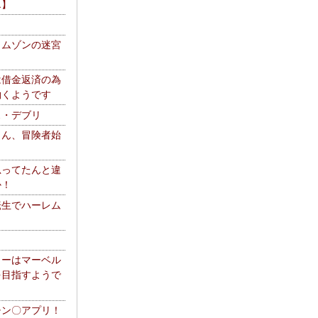
エ】
リムゾンの迷宮
は借金返済の為
働くようです
ス・デブリ
さん、冒険者始
思ってたんと違
か！
転生でハーレム
リーはマーベル
を目指すようで
チン〇アプリ！