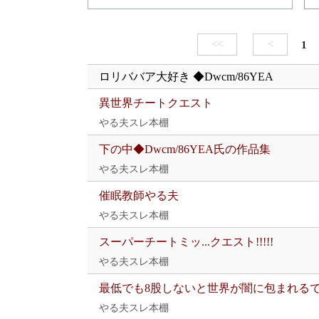
<<
<
1
ロリババア大好き ◆Dwcm/86YEA
異世界チートクエスト
やる夫スレ本棚
下の中◆Dwcm/86YEA氏の作品集
やる夫スレ本棚
催眠教師やる夫
やる夫スレ本棚
スーパーチートミッ...クエスト!!!!!
やる夫スレ本棚
最低でも8股しないと世界が闇に包まれる
やる夫スレ本棚