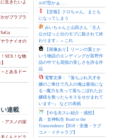
侠に生きたいよ
ル07型かぁ……
【悲報】クロちゃん、まとも
どかがブラブラ
になってしまう
みいちゃんと山田さん「主人
aGa
公がぽっと出のモブに殺されて終
わります」←これ
下ヤラナイオの
【画像あり】リーンの翼とか
いう物語のエンディングが富野作
力！SEX！な物
品の中でも屈指の美しさを誇る作
c】
品
 ～とあるドー
電撃文庫：『落ちぶれ天才令
～
嬢のご奉仕で凡人の俺は最強にな
る ~魔力を失って落ちこぼれたお
嬢様を救ったらキスをせがまれて
います~』 などの表紙
い連載
【やる夫スレ紹介・感想】
真・女神転生 Road to the
ト・アスノの栄
Transcendence【R18・安価・ラブ
コメ・イチャラブ】
る夫くんとピク