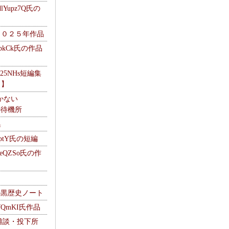
Yupz7Q氏の
２０２５年作品
UbkCk氏の作品
325NHs短編集
ロ】
かない
Mの待機所
集
HptY氏の短編
heQZSo氏の作
cの黒歴史ノート
WQmKI氏作品
wの雑談・投下所