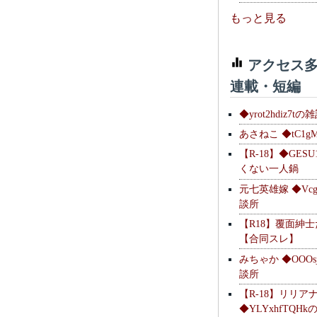
もっと見る
アクセス多
連載・短編
◆yrot2hdiz7tの
あさねこ ◆tC1g
【R-18】◆GESU
くない一人鍋
元七英雄嫁 ◆Vcg
談所
【R18】覆面紳
【合同スレ】
みちゃか ◆OOOs
談所
【R-18】リリア
◆YLYxhfTQH