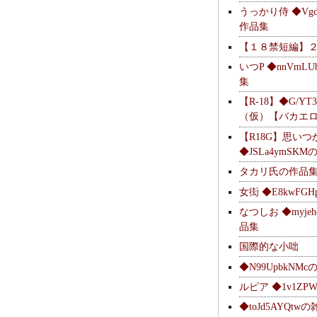
うっかり侍 ◆Vgdl
作品集
【１８禁短編】
いつP ◆nnVmL
集
【R-18】◆G/YT
（仮）【バカエ
【R18G】思いつ
◆JSLa4ymSK
タカリ氏の作品
女衒 ◆E8kwFG
なつしお ◆myje
品集
国際的な小咄
◆N99UpbkNM
ルピア ◆1v1ZP
◆toJd5AYQt