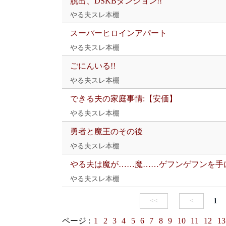
脱出、DSKBダンジョン!!
やる夫スレ本棚
スーパーヒロインアパート
やる夫スレ本棚
ごにんいる!!
やる夫スレ本棚
できる夫の家庭事情:【安価】
やる夫スレ本棚
勇者と魔王のその後
やる夫スレ本棚
やる夫は魔が……魔……ゲフンゲフンを手
やる夫スレ本棚
<<
<
1
ページ :
1
2
3
4
5
6
7
8
9
10
11
12
13