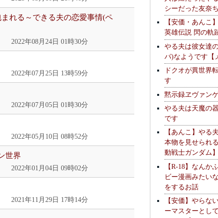
シーだった友奈
包まれる～できる夫の恋愛事情(ペ
【安価・あんこ
英雄伝説 閃の軌
2022年08月24日 01時30分
やる夫は彼女達の
パ)なようです【
ドクオが異世界
2022年07月25日 13時59分
す
黙示録ヱヴァン
2022年07月05日 01時30分
やる夫は天魔の
です
【あんこ】やる
2022年05月10日 08時52分
本物を見せられ
動戦士ガンダム
ン世界
【R-18】なんか
2022年01月04日 09時02分
ビー漫画みたい
をするお話
2021年11月29日 17時14分
【安価】やらな
ーマスターとし