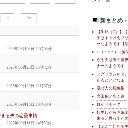
>
>>
新まとめ・
【R-18（G）】
夫はすっげえブ
ーなようです【
2026年08月03日 12時04分
∈（・ω・）∋魔
やる夫は裏の世
ナーのようです
2026年06月29日 16時42分
ユグドラシル２
あるといいなぁ
2025年09月29日 12時37分
混ぜ人の短編集
岩田聡と歩く道
ロイドボーグ
2025年09月16日 10時30分
転生したらお気
できる夫の恋愛事情
来ると思ってた
2025年09月11日 14時55分
【あんこ】やる