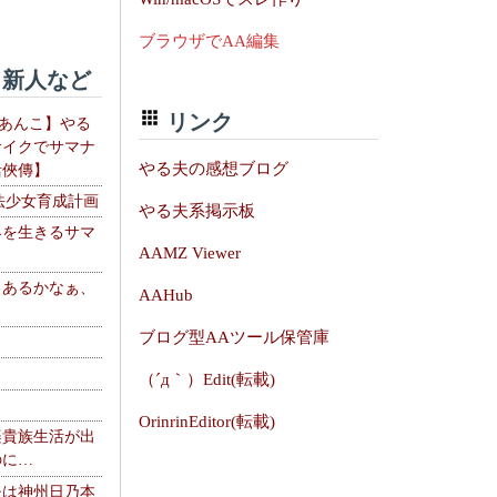
ブラウザでAA編集
新人など
リンク
【あんこ】やる
サイクでサマナ
やる夫の感想ブログ
活俠傳】
法少女育成計画
やる夫系掲示板
界を生きるサマ
AAMZ Viewer
、あるかなぁ、
AAHub
。
ブログ型AAツール保管庫
（´д｀）Edit(転載)
OrinrinEditor(転載)
楽貴族生活が出
のに…
夫は神州日乃本