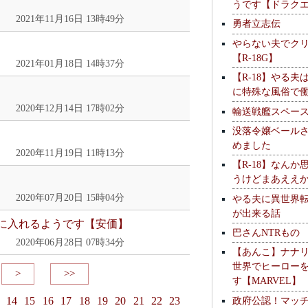
うです【ドラク
2021年11月16日 13時49分
勇者立志伝
やらない夫でク
【R-18G】
2021年01月18日 14時37分
【R-18】やる夫
に特殊な風俗で
2020年12月14日 17時02分
輸送戦艦スペー
没落令嬢ベール
めました
2020年11月19日 11時13分
【R-18】なんか
うけどまあええ
2020年07月20日 15時04分
やる夫に異世界
が出来る話
に入れるようです【安価】
巴さんNTRもの
2020年06月28日 07時34分
【あんこ】ナナ
世界でヒーロー
>
>>
す【MARVEL】
政府公認！マッ
14
15
16
17
18
19
20
21
22
23