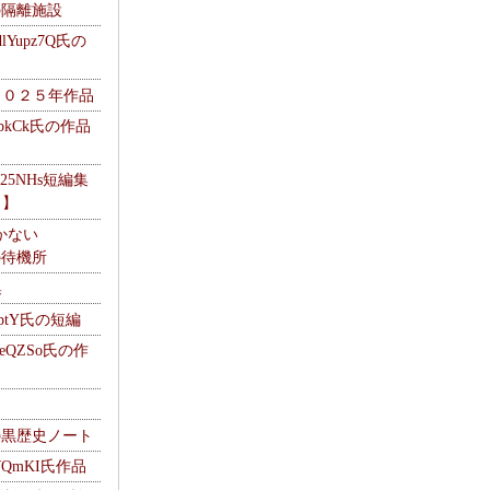
kの隔離施設
Yupz7Q氏の
２０２５年作品
UbkCk氏の作品
325NHs短編集
ロ】
かない
Mの待機所
集
HptY氏の短編
heQZSo氏の作
cの黒歴史ノート
WQmKI氏作品