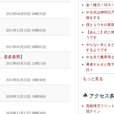
金！権力！SEX
やる夫は神州日
2012年04月03日 04時35分
旅をする
僕とユウキの異
2011年12月15日 03時02分
【あんこ】武と
うです
やらない夫とま
2011年05月26日 00時01分
するようです
の、喜多善男】
やる夫で魔界塔士S
2011年03月31日 21時11分
勇者ヤルオと陛
日々
もっと見る
2011年01月25日 18時30分
アクセス多
2010年12月12日 14時06分
高校球児フリッ
冠ナイン
2010年12月12日 08時58分