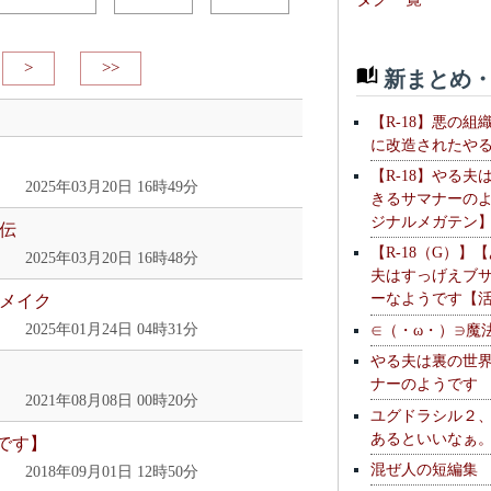
>
>>
新まとめ・
【R-18】悪の組
に改造されたや
【R-18】やる夫
2025年03月20日 16時49分
きるサマナーの
ジナルメガテン
伝
【R-18（G）】
2025年03月20日 16時48分
夫はすっげえブ
ーなようです【
リメイク
∈（・ω・）∋魔
2025年01月24日 04時31分
やる夫は裏の世
ナーのようです
2021年08月08日 00時20分
ユグドラシル２
あるといいなぁ
です】
混ぜ人の短編集
2018年09月01日 12時50分