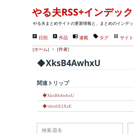
やる夫RSS+インデッ
やる夫まとめサイトの更新情報と、まとめのインデッ
日別
作品
連載
タグ
サイト
[
ホーム
]
>
[
作者
]
◆XksB4AwhxU
関連トリップ
◆XksB4AwhxU
◆/ubx6X3XzE