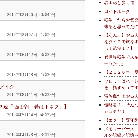
岩田聡と歩く道
ロイドボーグ
2018年02月26日 20時44分
転生したらお気
来ると思ってた
2017年12月07日 21時36分
【あんこ】やる
をダイスで旅を
って武侠モノ】
2014年06月12日 23時37分
異世界転生でスキ
ー"だった
【２０２６年 
2013年04月18日 21時30分
ブロリーはハー
リメイク
を目指すそうで
2012年08月11日 09時35分
蛮族島だよやる
侵略者？ そん
き速「酒は辛口 肴は下ネタ」】
ショタだ！
2012年05月14日 04時27分
【エター】専守
メモリーバース
2012年04月28日 23時15分
ルの記録と記憶