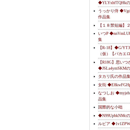
◆YLYxhfTQH
うっかり侍 ◆Vgdl
作品集
【１８禁短編】
いつP ◆nnVmL
集
【R-18】◆G/YT
（仮）【バカエ
【R18G】思いつ
◆JSLa4ymSK
タカリ氏の作品
女衒 ◆E8kwFG
なつしお ◆myje
品集
国際的な小咄
◆N99UpbkNM
ルピア ◆1v1ZP