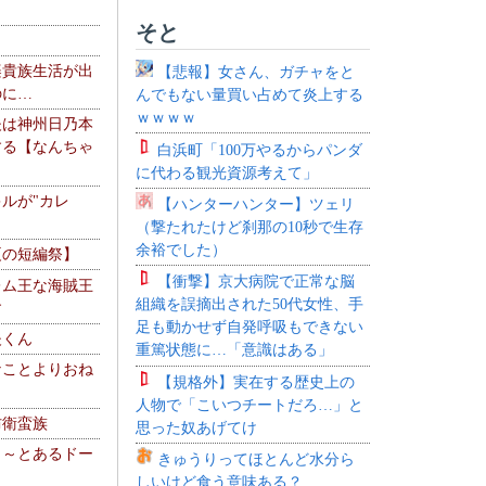
そと
楽貴族生活が出
【悲報】女さん、ガチャをと
のに…
んでもない量買い占めて炎上する
ｗｗｗｗ
夫は神州日乃本
する【なんちゃ
白浜町「100万やるからパンダ
に代わる観光資源考えて」
ルが"カレ
【ハンターハンター】ツェリ
（撃たれたけど刹那の10秒で生存
余裕でした）
夏の短編祭】
【衝撃】京大病院で正常な脳
レム王な海賊王
組織を誤摘出された50代女性、手
す
足も動かせず自発呼吸もできない
夫くん
重篤状態に…「意識はある」
なことよりおね
【規格外】実在する歴史上の
人物で「こいつチートだろ…」と
防衛蛮族
思った奴あげてけ
 ～とあるドー
きゅうりってほとんど水分ら
～
しいけど食う意味ある？