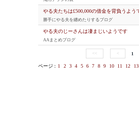
やる夫たちは£500,000の借金を背負うよう
勝手にやる夫を纏めたりするブログ
やる夫のじーさんは凄まじいようです
AAまとめブログ
<<
<
1
ページ :
1
2
3
4
5
6
7
8
9
10
11
12
13