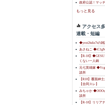
政府公認！マッ
もっと見る
アクセス多
連載・短編
◆yrot2hdiz7tの
あさねこ ◆tC1g
【R-18】◆GESU
くない一人鍋
元七英雄嫁 ◆Vcg
談所
【R18】覆面紳
【合同スレ】
みちゃか ◆OOOs
談所
【R-18】リリア