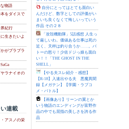
！な物語
自分にとってはとても面白い
んだけど、数字としての評価がい
乃本をダイスで
まいち良くなくて悔しいっていう
作品 その２８
世界紀行
「攻殻機動隊」5話感想 人生っ
侠に生きたいよ
て厳しいわ。価値ある仕事は死の
近く、天秤は釣り合うか……。バ
どかがブラブラ
トーの怒り！少佐ドジっ娘も面白
い！！「THE GHOST IN THE
SHELL」
aGa
【やる夫スレ紹介・感想】
下ヤラナイオの
【R-18】入速出やる夫 悪魔異聞
録【メガテン】【学園・ラブコ
メ・バトル】
【画像あり】リーンの翼とか
いう物語のエンディングが富野作
い連載
品の中でも屈指の美しさを誇る作
品
ト・アスノの栄