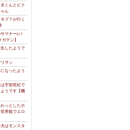
る夫くんとピク
ちゃん
】モブ？が行く
跡
サマナー(パ
メガテン】
転生したようで
ゲリヲン
器になったよう
夫は宇宙世紀で
るようです【機
】
ふわっとしたホ
な世界観でエロ
い夫はモンスタ