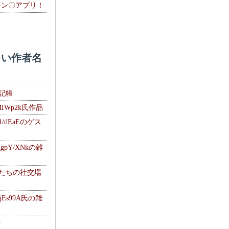
チン〇アプリ！
い作者名
雑記帳
MIWp2k氏作品
1/dEaEのゲス
gpY/XNkの雑
士たちの社交場
jEs99A氏の雑
ナ