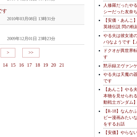
人修羅だったや
です
シーだった友奈
2010年03月08日 13時31分
【安価・あんこ
英雄伝説 閃の軌
やる夫は彼女達の
2009年12月01日 23時23分
パ)なようです【
ドクオが異世界
>
>>
す
14
15
16
17
18
19
20
21
黙示録ヱヴァン
やる夫は天魔の
です
【あんこ】やる
本物を見せられ
動戦士ガンダム
【R-18】なんか
ビー漫画みたい
をするお話
【安価】やらな