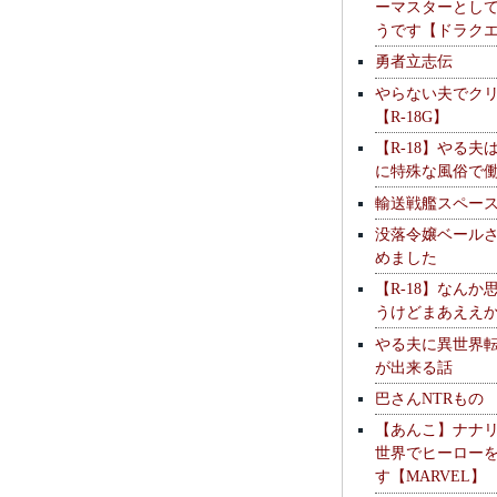
ーマスターとし
うです【ドラク
勇者立志伝
やらない夫でク
【R-18G】
【R-18】やる夫
に特殊な風俗で
輸送戦艦スペー
没落令嬢ベール
めました
【R-18】なんか
うけどまあええ
やる夫に異世界
が出来る話
巴さんNTRもの
【あんこ】ナナ
世界でヒーロー
す【MARVEL】