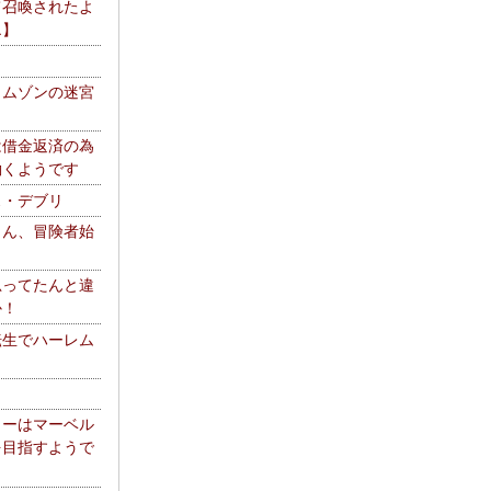
て召喚されたよ
エ】
リムゾンの迷宮
は借金返済の為
働くようです
ス・デブリ
さん、冒険者始
思ってたんと違
か！
転生でハーレム
リーはマーベル
を目指すようで