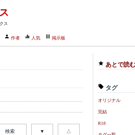
クス
クス
作者
人気
掲示板
あとで読
タグ
オリジナル
完結
R18
検索
▼
△
タグ一覧