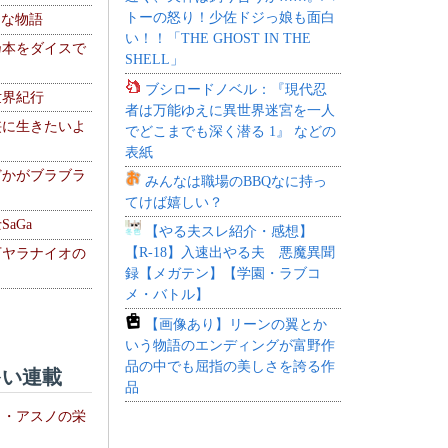
トーの怒り！少佐ドジっ娘も面白
！な物語
い！！「THE GHOST IN THE
乃本をダイスで
SHELL」
ブシロードノベル：『現代忍
世界紀行
者は万能ゆえに異世界迷宮を一人
侠に生きたいよ
でどこまでも深く潜る 1』 などの
表紙
どかがブラブラ
みんなは職場のBBQなに持っ
てけば嬉しい？
aGa
【やる夫スレ紹介・感想】
【R-18】入速出やる夫 悪魔異聞
下ヤラナイオの
録【メガテン】【学園・ラブコ
メ・バトル】
【画像あり】リーンの翼とか
いう物語のエンディングが富野作
品の中でも屈指の美しさを誇る作
い連載
品
ト・アスノの栄