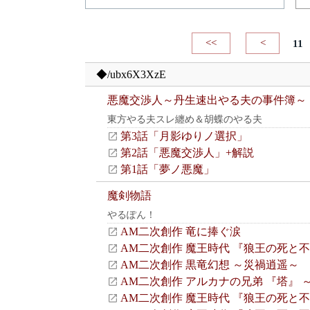
<<
<
11
◆/ubx6X3XzE
悪魔交渉人～丹生速出やる夫の事件簿～
東方やる夫スレ纏め＆胡蝶のやる夫
第3話「月影ゆりノ選択」
第2話「悪魔交渉人」+解説
第1話「夢ノ悪魔」
魔剣物語
やるぽん！
AM二次創作 竜に捧ぐ涙
AM二次創作 魔王時代 『狼王の死と
AM二次創作 黒竜幻想 ～災禍逍遥～
AM二次創作 アルカナの兄弟 『塔』 
AM二次創作 魔王時代 『狼王の死と不