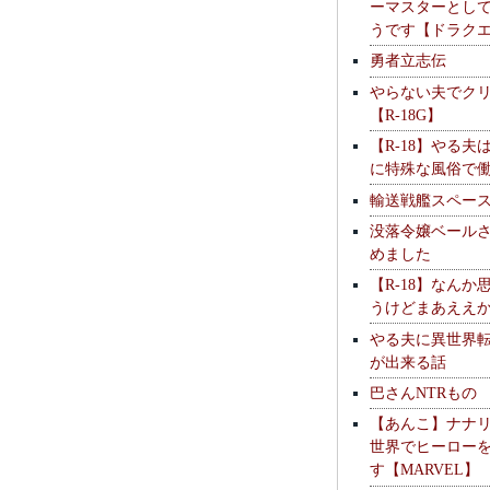
ーマスターとし
うです【ドラク
勇者立志伝
やらない夫でク
【R-18G】
【R-18】やる夫
に特殊な風俗で
輸送戦艦スペー
没落令嬢ベール
めました
【R-18】なんか
うけどまあええ
やる夫に異世界
が出来る話
巴さんNTRもの
【あんこ】ナナ
世界でヒーロー
す【MARVEL】