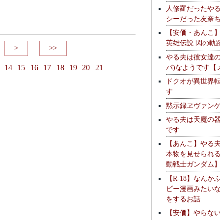
人修羅だったや
シーだった友奈
【安価・あんこ
英雄伝説 閃の軌
>
>>
やる夫は彼女達の
パ)なようです【
14
15
16
17
18
19
20
21
ドクオが異世界
す
黙示録ヱヴァン
やる夫は天魔の
です
【あんこ】やる
本物を見せられ
動戦士ガンダム
【R-18】なんか
ビー漫画みたい
をするお話
【安価】やらな