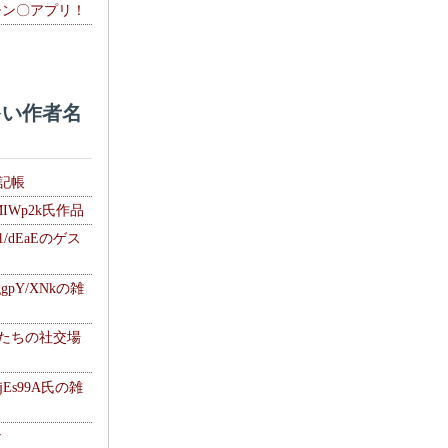
チン〇アプリ！
い作者名
雑記帳
MIWp2k氏作品
1/dEaEのゲス
gpY/XNkの雑
士たちの社交場
jEs99A氏の雑
ナ