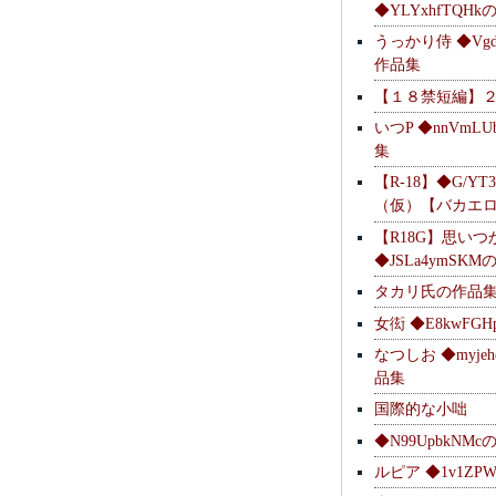
◆YLYxhfTQH
うっかり侍 ◆Vgdl
作品集
【１８禁短編】
いつP ◆nnVmL
集
【R-18】◆G/YT
（仮）【バカエ
【R18G】思いつ
◆JSLa4ymSK
タカリ氏の作品
女衒 ◆E8kwFG
なつしお ◆myje
品集
国際的な小咄
◆N99UpbkNM
ルピア ◆1v1ZP