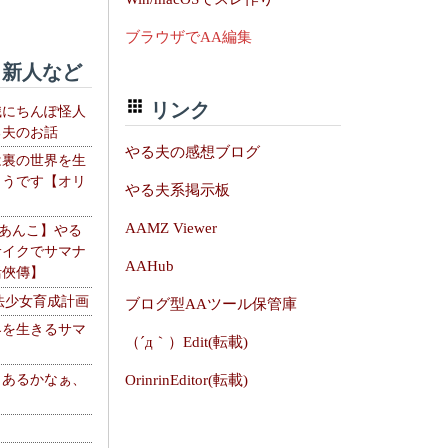
ブラウザでAA編集
新人など
リンク
織にちんぽ怪人
る夫のお話
やる夫の感想ブログ
は裏の世界を生
ようです【オリ
やる夫系掲示板
】
AAMZ Viewer
【あんこ】やる
サイクでサマナ
AAHub
活俠傳】
法少女育成計画
ブログ型AAツール保管庫
界を生きるサマ
（´д｀）Edit(転載)
、あるかなぁ、
OrinrinEditor(転載)
。