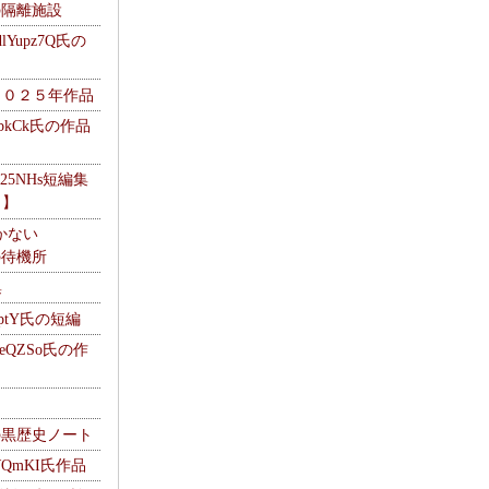
kの隔離施設
Yupz7Q氏の
２０２５年作品
UbkCk氏の作品
325NHs短編集
ロ】
かない
Mの待機所
集
HptY氏の短編
heQZSo氏の作
cの黒歴史ノート
WQmKI氏作品