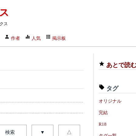
クス
クス
作者
人気
掲示板
あとで読
タグ
オリジナル
完結
R18
検索
▼
△
タグ一覧