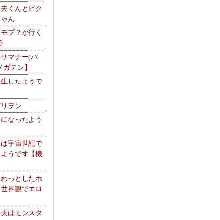
る夫くんとピク
ちゃん
】モブ？が行く
跡
サマナー(パ
メガテン】
転生したようで
ゲリヲン
器になったよう
夫は宇宙世紀で
るようです【機
】
ふわっとしたホ
な世界観でエロ
い夫はモンスタ