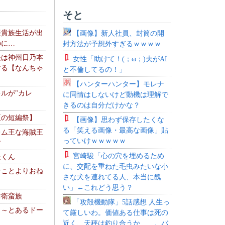
そと
楽貴族生活が出
【画像】新人社員、封筒の開
のに…
封方法が予想外すぎるｗｗｗｗ
夫は神州日乃本
女性「助けて！(；ω；)夫がAI
する【なんちゃ
と不倫してるの！」
【ハンターハンター】モレナ
ルが"カレ
に同情はしないけど動機は理解で
きるのは自分だけかな？
夏の短編祭】
【画像】思わず保存したくな
る「笑える画像・最高な画像」貼
レム王な海賊王
っていけｗｗｗｗｗ
す
宮崎駿「心の穴を埋めるため
夫くん
に、交配を重ねた毛虫みたいな小
なことよりおね
さな犬を連れてる人、本当に醜
い」←これどう思う？
防衛蛮族
「攻殻機動隊」5話感想 人生っ
 ～とあるドー
て厳しいわ。価値ある仕事は死の
～
近く、天秤は釣り合うか……。バ