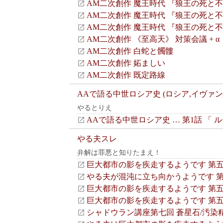
AM二次創作 魔王時代 『狼王の死と不
AM二次創作 魔王時代 『狼王の死と
AM二次創作 魔王時代 『狼王の死と
AM二次創作 《至高天》 対策会議 + α
AM二次創作 白蛇と髑髏
AM二次創作 妬ましい
AM二次創作 既定路線
AAで語る中世ロシア史 (ロシア,イヴァン
やるとりえ
AAで語る中世ロシア史 … 第1話 「 
やる夫スレ
弁解は罪悪と知りたまえ！
巨大都市の影を疾走するようです 第五
やる夫が混沌に立ち向かうようです 
巨大都市の影を疾走するようです 第五
巨大都市の影を疾走するようです 第五
シャドウラン講座第七回 蒼星石/汚染