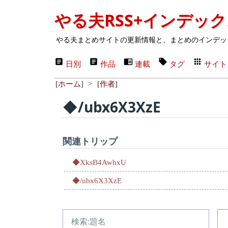
やる夫RSS+インデッ
やる夫まとめサイトの更新情報と、まとめのインデッ
日別
作品
連載
タグ
サイト
[
ホーム
]
>
[
作者
]
◆/ubx6X3XzE
関連トリップ
◆XksB4AwhxU
◆/ubx6X3XzE