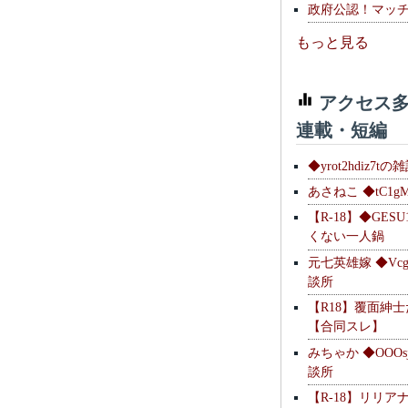
政府公認！マッ
もっと見る
アクセス多
連載・短編
◆yrot2hdiz7tの
あさねこ ◆tC1g
【R-18】◆GESU
くない一人鍋
元七英雄嫁 ◆Vcg
談所
【R18】覆面紳
【合同スレ】
みちゃか ◆OOOs
談所
【R-18】リリア