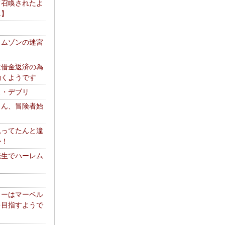
て召喚されたよ
エ】
リムゾンの迷宮
は借金返済の為
働くようです
ス・デブリ
さん、冒険者始
思ってたんと違
か！
転生でハーレム
リーはマーベル
を目指すようで