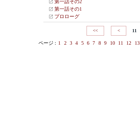
第一話その2
第一話その1
プロローグ
<<
<
11
ページ :
1
2
3
4
5
6
7
8
9
10
11
12
13