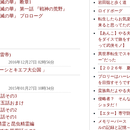
滅の華』 断章1
岩田聡と歩く道
不滅の華』 第一話 『戦神の荒野』
ロイドボーグ
不滅の華』 プロローグ
転生したらお気
来ると思ってた
【あんこ】やる
をダイスで旅を
って武侠モノ】
異世界転生でスキ
雷帝)
ー"だった
2016年12月27日 02時56分
【２０２６年 
ルーシとキエフ大公国 」
ブロリーはハー
を目指すそうで
2015年01月27日 10時34分
蛮族島だよやる
話その3
侵略者？ そん
第五話おまけ
ショタだ！
話その2
【エター】専守
話その1
メモリーバース
精霊と昆虫精霊編
ルの記録と記憶