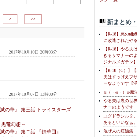
>
>>
新まとめ・
【R-18】悪の組
に改造されたや
【R-18】やる夫
2017年10月10日 20時03分
きるサマナーの
ジナルメガテン
【R-18（G）】
夫はすっげえブ
ーなようです【
∈（・ω・）∋魔
2017年10月07日 13時00分
やる夫は裏の世
ナーのようです
不滅の華』 第三話 トライスターズ
ユグドラシル２
あるといいなぁ
～黒竜幻想～
混ぜ人の短編集
滅の華』 第ニ話 『鉄華団』