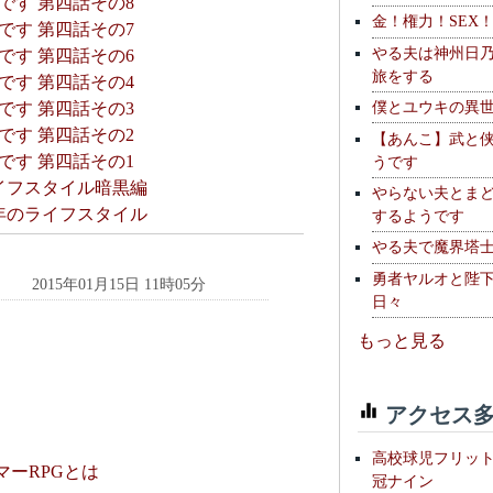
です 第四話その8
金！権力！SEX
です 第四話その7
やる夫は神州日
です 第四話その6
旅をする
です 第四話その4
僕とユウキの異
です 第四話その3
です 第四話その2
【あんこ】武と
です 第四話その1
うです
イフスタイル暗黒編
やらない夫とま
0年のライフスタイル
するようです
やる夫で魔界塔士S
勇者ヤルオと陛
2015年01月15日 11時05分
日々
もっと見る
アクセス多
高校球児フリッ
マーRPGとは
冠ナイン