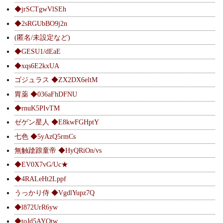
◆jrSCTgwVlSEh
◆2sRGUbBO9j2n
(匿名/未設定など)
◆GESU1/dEaE
◆xqs6E2kxUA
ゴジュラス ◆ZX2DX6eltM
胃薬 ◆036aFhDFNU
◆rnuK5PIvTM
ゼゲン星人 ◆E8kwFGHptY
七色 ◆5yAzQ5rmCs
無触蹌踉童帝 ◆HyQRiOn/vs
◆EV0X7vG/Uc★
◆4RALeHt2Lppf
うっかり侍 ◆VgdlYupz7Q
◆l872UrR6yw
◆toJd5AYQtw