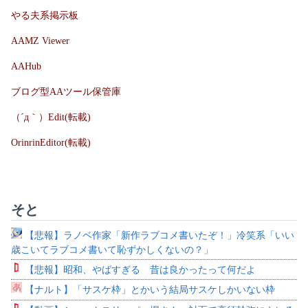
やる夫系掲示板
AAMZ Viewer
AAHub
ブログ型AAツール保管庫
（´д｀）Edit(転載)
OrinrinEditor(転載)
そと
【悲報】ラノベ作家「新作ラブコメ書いたぞ！」冷笑系「いい
歳こいてラブコメ書いて恥ずかしくないの？」
【悲報】昭和、やばすぎる 昔は良かったって何だよ
【ナルト】「サスケ枠」とかいう結局サスケしかいない枠