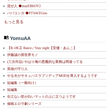
混ぜ人 ◆mazEBItOV2
ババコンガ ◆Ff7nWZGtso
もっと見る
YomuAA
【R-18G】Rance／Stay night【安価・あんこ】
伊藤誠の異世界モノ
(三次作品) やはり俺の悪魔的な業務は間違ってる
英雄の守り人
やる夫がサキュバスラプソディアMODを導入するようです
短編集（一般向け）
短編集
生江ない世が白いマットの上に立つようです
催眠エロ寸劇シリーズ