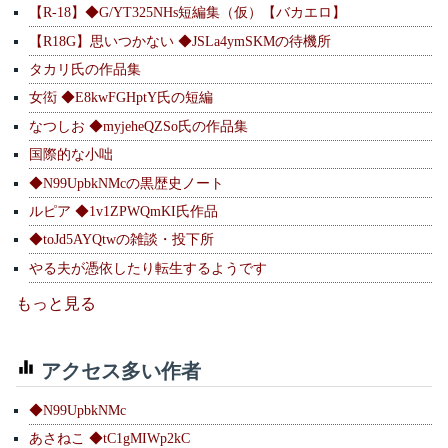
【R-18】◆G/YT325NHs短編集（仮）【バカエロ】
【R18G】思いつかない ◆JSLa4ymSKMの待機所
タカリ氏の作品集
女衒 ◆E8kwFGHptY氏の短編
なつしお ◆myjeheQZSo氏の作品集
国際的な小咄
◆N99UpbkNMcの黒歴史ノート
ルピア ◆1v1ZPWQmKI氏作品
◆toJd5AYQtwの雑談・投下所
やる夫が憑依したり転生するようです
もっと見る
アクセス多い作者
◆N99UpbkNMc
あさねこ ◆tC1gMIWp2kC