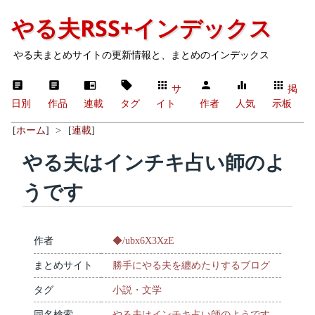
やる夫RSS+インデックス
やる夫まとめサイトの更新情報と、まとめのインデックス
サ
掲
日別
作品
連載
タグ
イト
作者
人気
示板
[
ホーム
]
>
[
連載
]
やる夫はインチキ占い師のよ
うです
作者
◆/ubx6X3XzE
まとめサイト
勝手にやる夫を纏めたりするブログ
タグ
小説・文学
同名検索
やる夫はインチキ占い師のようです