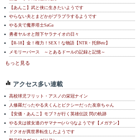
【あんこ】武と侠に生きたいようです
やらない夫とまどかがブラブラするようです
やる夫で魔界塔士SaGa
勇者ヤルオと陛下ヤラナイオの日々
【R-18】金！権力！SEX！な物語【NTR・托卵etc】
メモリーバース ～とあるドールの記録と記憶～
もっと見る
アクセス多い連載
高校球児フリット・アスノの栄冠ナイン
人修羅だったやる夫くんとピクシーだった友奈ちゃん
【安価・あんこ】モブ？が行く英雄伝説 閃の軌跡
やる夫は彼女達のサマナー(パパ)なようです【メガテン】
ドクオが異世界転生したようです