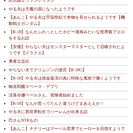
黙示録ヱヴァンゲリヲン
やる夫は天魔の器になったようです
【あんこ】やる夫は宇宙世紀で本物を見せられるようです【機
動戦士ガンダム】
【R-18】なんかふわっとしたホビー漫画みたいな世界観でエロ
をするお話
【安価】やらない夫はモンスターマスターとして召喚されたよ
うです【ドラクエ】
勇者立志伝
やらない夫でクリムゾンの迷宮【R-18G】
【R-18】やる夫は借金返済の為に特殊な風俗で働くようです
輸送戦艦スペース・デブリ
没落令嬢ベールさん、冒険者始めました
【R-18】なんか思ってたんと違うけどまあええか！
やる夫に異世界転生でハーレムが出来る話
巴さんNTRもの
【あんこ】ナナリーはマーベル世界でヒーローを目指すようで