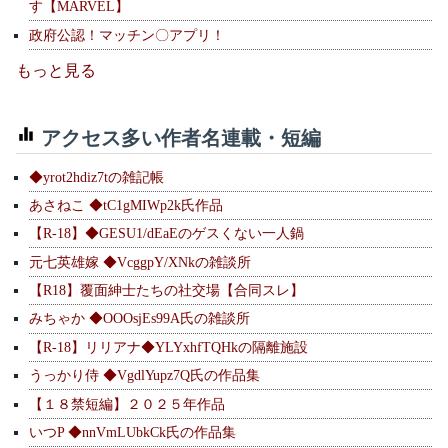
す【MARVEL】
政府公認！マッチン〇アプリ！
もっと見る
アクセス多い作者名連載・短編
◆yrot2hdiz7tの雑記帳
あさねこ ◆tC1gMIWp2k氏作品
【R-18】◆GESU1/dEaEのゲスくない一人鍋
元七英雄嫁 ◆VcggpY/XNkの雑談所
【R18】覆面紳士たちの社交場【合同スレ】
みちゃか ◆OOOsjEs99A氏の雑談所
【R-18】リリアナ◆YLYxhfTQHkの隔離施設
うっかり侍 ◆VgdlYupz7Q氏の作品集
【１８禁短編】２０２５年作品
いつP ◆nnVmLUbkCk氏の作品集