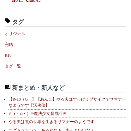
タグ
オリジナル
完結
R18
タグ一覧
新まとめ・新人など
【R-18（G）】【あんこ】やる夫はすっげえブサイクでサマナー
なようです【活俠傳】
∈（・ω・）∋魔法少女育成計画
やる夫は裏の世界を生きるサマナーのようです
ユグドラシル２、あるかなぁ、あるといいなぁ。