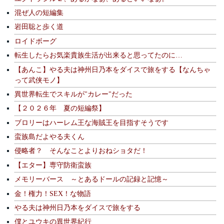
混ぜ人の短編集
岩田聡と歩く道
ロイドボーグ
転生したらお気楽貴族生活が出来ると思ってたのに…
【あんこ】やる夫は神州日乃本をダイスで旅をする【なんちゃ
って武侠モノ】
異世界転生でスキルが"カレー"だった
【２０２６年 夏の短編祭】
ブロリーはハーレム王な海賊王を目指すそうです
蛮族島だよやる夫くん
侵略者？ そんなことよりおねショタだ！
【エター】専守防衛蛮族
メモリーバース ～とあるドールの記録と記憶～
金！権力！SEX！な物語
やる夫は神州日乃本をダイスで旅をする
僕とユウキの異世界紀行