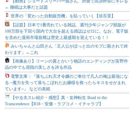
【動画】ショートスリーパー堀さん、対面で高須幹弥にキレる
← 睡眠は大事だと話題
世界の「変わった自動販売機」を貼っていく【珍百景】
【話題】日本で1番売れている雑誌、週刊少年ジャンプ紙版が
100万部を下回り国内で大台を超える雑誌はゼロに。なお、電子版
を含めた漫画市場規模は歴史上最盛期を迎えている！！
みいちゃんと山田さん「主人公がぽっと出のモブに殺されて終
わります」←これ
【画像あり】リーンの翼とかいう物語のエンディングが富野作
品の中でも屈指の美しさを誇る作品
電撃文庫：『落ちぶれ天才令嬢のご奉仕で凡人の俺は最強にな
る ~魔力を失って落ちこぼれたお嬢様を救ったらキスをせがまれ
ています~』 などの表紙
【やる夫スレ紹介・感想】真・女神転生 Road to the
Transcendence【R18・安価・ラブコメ・イチャラブ】