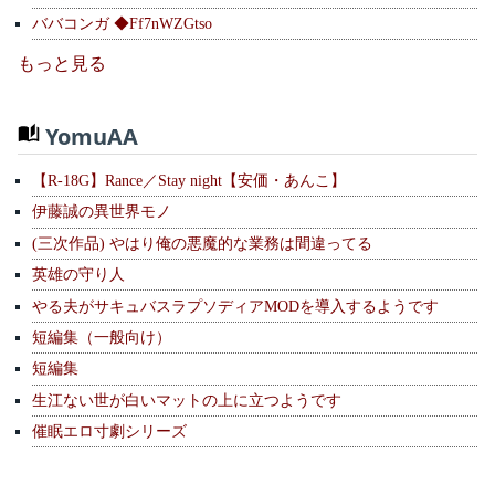
ババコンガ ◆Ff7nWZGtso
もっと見る
YomuAA
【R-18G】Rance／Stay night【安価・あんこ】
伊藤誠の異世界モノ
(三次作品) やはり俺の悪魔的な業務は間違ってる
英雄の守り人
やる夫がサキュバスラプソディアMODを導入するようです
短編集（一般向け）
短編集
生江ない世が白いマットの上に立つようです
催眠エロ寸劇シリーズ