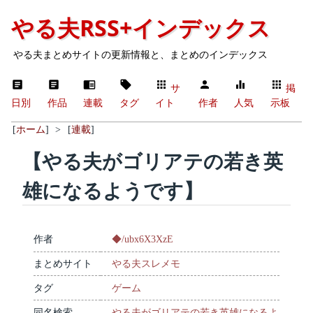
やる夫RSS+インデックス
やる夫まとめサイトの更新情報と、まとめのインデックス
サ
掲
日別
作品
連載
タグ
イト
作者
人気
示板
[
ホーム
]
>
[
連載
]
【やる夫がゴリアテの若き英
雄になるようです】
作者
◆/ubx6X3XzE
まとめサイト
やる夫スレメモ
タグ
ゲーム
同名検索
やる夫がゴリアテの若き英雄になるよ