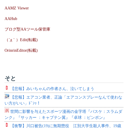
AAMZ Viewer
AAHub
ブログ型AAツール保管庫
（´д｀）Edit(転載)
OrinrinEditor(転載)
そと
【悲報】みいちゃんの作者さん、泣いてしまう
【悲報】エアコン業者、正論「エアコンスプレーなんて使わな
い方がいい」ﾄﾞﾝｯ！
世間に影響を与えたスポーツ漫画の金字塔『バスケ：スラムダ
ンク』『サッカー ：キャプテン翼』『卓球 ：ピンポン』
【衝撃】川口被告(19)に無期懲役 江別大学生殺人事件、19歳