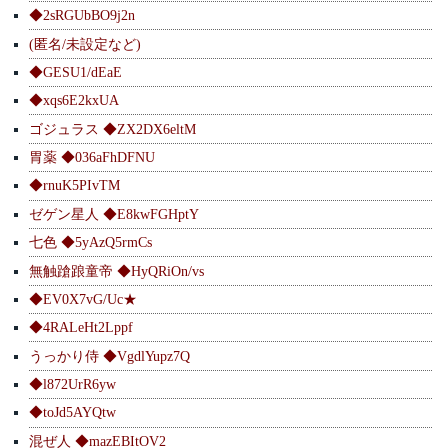
◆2sRGUbBO9j2n
(匿名/未設定など)
◆GESU1/dEaE
◆xqs6E2kxUA
ゴジュラス ◆ZX2DX6eltM
胃薬 ◆036aFhDFNU
◆rnuK5PIvTM
ゼゲン星人 ◆E8kwFGHptY
七色 ◆5yAzQ5rmCs
無触蹌踉童帝 ◆HyQRiOn/vs
◆EV0X7vG/Uc★
◆4RALeHt2Lppf
うっかり侍 ◆VgdlYupz7Q
◆l872UrR6yw
◆toJd5AYQtw
混ぜ人 ◆mazEBItOV2