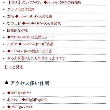
【R18G】思いつかない ◆JSLa4ymSKMの待機所
タカリ氏の作品集
女衒 ◆E8kwFGHptY氏の短編
なつしお ◆myjeheQZSo氏の作品集
国際的な小咄
◆N99UpbkNMcの黒歴史ノート
ルピア ◆1v1ZPWQmKI氏作品
◆toJd5AYQtwの雑談・投下所
やる夫が憑依したり転生するようです
もっと見る
アクセス多い作者
◆N99UpbkNMc
あさねこ ◆tC1gMIWp2kC
◆jrSCTgwVlSEh