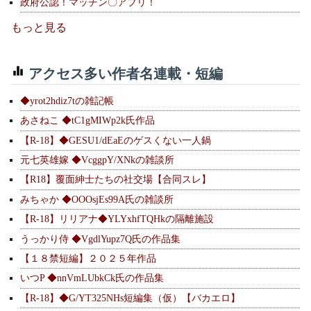
政府公認！マッチン〇アプリ！
もっと見る
アクセス多い作者名連載・短編
◆yrot2hdiz7tの雑記帳
あさねこ ◆tC1gMIWp2k氏作品
【R-18】◆GESU1/dEaEのゲスくない一人鍋
元七英雄嫁 ◆VcggpY/XNkの雑談所
【R18】覆面紳士たちの社交場【合同スレ】
みちゃか ◆OOOsjEs99A氏の雑談所
【R-18】リリアナ◆YLYxhfTQHkの隔離施設
うっかり侍 ◆VgdlYupz7Q氏の作品集
【１８禁短編】２０２５年作品
いつP ◆nnVmLUbkCk氏の作品集
【R-18】◆G/YT325NHs短編集（仮）【バカエロ】