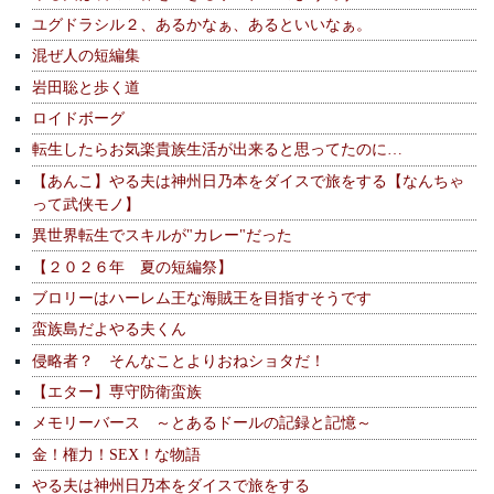
ユグドラシル２、あるかなぁ、あるといいなぁ。
混ぜ人の短編集
岩田聡と歩く道
ロイドボーグ
転生したらお気楽貴族生活が出来ると思ってたのに…
【あんこ】やる夫は神州日乃本をダイスで旅をする【なんちゃ
って武侠モノ】
異世界転生でスキルが"カレー"だった
【２０２６年 夏の短編祭】
ブロリーはハーレム王な海賊王を目指すそうです
蛮族島だよやる夫くん
侵略者？ そんなことよりおねショタだ！
【エター】専守防衛蛮族
メモリーバース ～とあるドールの記録と記憶～
金！権力！SEX！な物語
やる夫は神州日乃本をダイスで旅をする