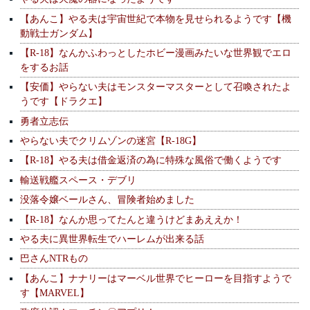
【あんこ】やる夫は宇宙世紀で本物を見せられるようです【機
動戦士ガンダム】
【R-18】なんかふわっとしたホビー漫画みたいな世界観でエロ
をするお話
【安価】やらない夫はモンスターマスターとして召喚されたよ
うです【ドラクエ】
勇者立志伝
やらない夫でクリムゾンの迷宮【R-18G】
【R-18】やる夫は借金返済の為に特殊な風俗で働くようです
輸送戦艦スペース・デブリ
没落令嬢ベールさん、冒険者始めました
【R-18】なんか思ってたんと違うけどまあええか！
やる夫に異世界転生でハーレムが出来る話
巴さんNTRもの
【あんこ】ナナリーはマーベル世界でヒーローを目指すようで
す【MARVEL】