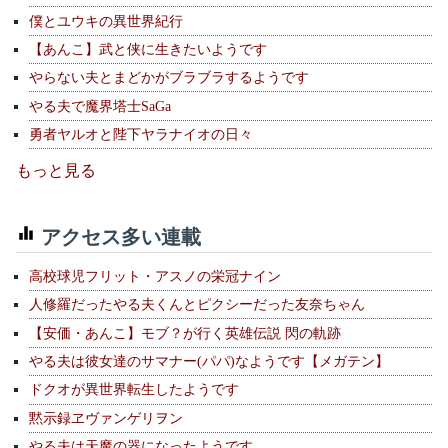
僕とユウキの異世界紀行
【あんこ】武と侠に生きたいようです
やらない夫とまどかがブラブラするようです
やる夫で魔界塔士SaGa
勇者ヤルオと陛下ヤラナイオの日々
もっと見る
アクセス多い連載
高校球児フリット・アスノの栄冠ナイン
人修羅だったやる夫くんとピクシーだった友奈ちゃん
【安価・あんこ】モブ？が行く英雄伝説 閃の軌跡
やる夫は彼女達のサマナー(パパ)なようです【メガテン】
ドクオが異世界転生したようです
黙示録ヱヴァンゲリヲン
やる夫は天魔の器になったようです