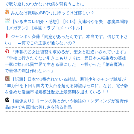
で取り返しのつかない代償を背負うことに
みんなは職場のBBQなに持ってけば嬉しい？
【やる夫スレ紹介・感想】【R-18】入速出やる夫 悪魔異聞録
【メガテン】【学園・ラブコメ・バトル】
ジャンポケ斉藤「同意があったんです。本当です。信じて下さ
い」 ←何でこの主張が通らないの？
『薄暮の乙女は復讐を求めるが、聖女と勘違いされています』
『学校に行きたくない引きこもりＪＫは、元日本人転生者の英雄
一家に拾われ異世界で生きる事にした ～授かった『創造魔法』
で最強の剣は作れない～』
【話題】日本で1番売れている雑誌、週刊少年ジャンプ紙版が
100万部を下回り国内で大台を超える雑誌はゼロに。なお、電子版
を含めた漫画市場規模は歴史上最盛期を迎えている！！
【画像あり】リーンの翼とかいう物語のエンディングが富野作
品の中でも屈指の美しさを誇る作品