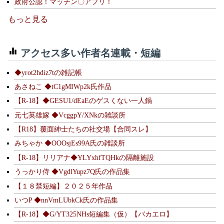
政府公認！マッチン〇アプリ！
もっと見る
アクセス多い作者名連載・短編
◆yrot2hdiz7tの雑記帳
あさねこ ◆tC1gMIWp2k氏作品
【R-18】◆GESU1/dEaEのゲスくない一人鍋
元七英雄嫁 ◆VcggpY/XNkの雑談所
【R18】覆面紳士たちの社交場【合同スレ】
みちゃか ◆OOOsjEs99A氏の雑談所
【R-18】リリアナ◆YLYxhfTQHkの隔離施設
うっかり侍 ◆VgdlYupz7Q氏の作品集
【１８禁短編】２０２５年作品
いつP ◆nnVmLUbkCk氏の作品集
【R-18】◆G/YT325NHs短編集（仮）【バカエロ】