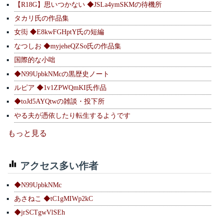
【R18G】思いつかない ◆JSLa4ymSKMの待機所
タカリ氏の作品集
女衒 ◆E8kwFGHptY氏の短編
なつしお ◆myjeheQZSo氏の作品集
国際的な小咄
◆N99UpbkNMcの黒歴史ノート
ルピア ◆1v1ZPWQmKI氏作品
◆toJd5AYQtwの雑談・投下所
やる夫が憑依したり転生するようです
もっと見る
アクセス多い作者
◆N99UpbkNMc
あさねこ ◆tC1gMIWp2kC
◆jrSCTgwVlSEh