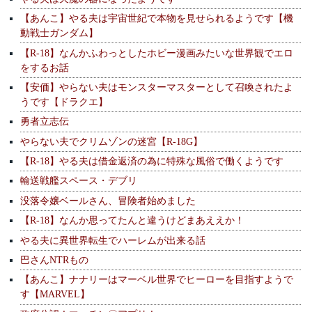
【あんこ】やる夫は宇宙世紀で本物を見せられるようです【機
動戦士ガンダム】
【R-18】なんかふわっとしたホビー漫画みたいな世界観でエロ
をするお話
【安価】やらない夫はモンスターマスターとして召喚されたよ
うです【ドラクエ】
勇者立志伝
やらない夫でクリムゾンの迷宮【R-18G】
【R-18】やる夫は借金返済の為に特殊な風俗で働くようです
輸送戦艦スペース・デブリ
没落令嬢ベールさん、冒険者始めました
【R-18】なんか思ってたんと違うけどまあええか！
やる夫に異世界転生でハーレムが出来る話
巴さんNTRもの
【あんこ】ナナリーはマーベル世界でヒーローを目指すようで
す【MARVEL】