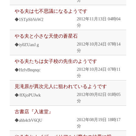
分
やる夫は七不思議になるようです
2012年11月13日 04時04
◆1STpSbVoW2
分
やる夫と小さな天使の蒼星石
2012年10月24日 07時14
◆iy0ZUanJ.g
分
やる夫たちは女子校の先生のようです
2012年10月24日 07時11
◆HzfvBnqnqc
分
見滝原が異次元人に狙われているようです
2012年09月02日 01時05
◆/8XjoPUJwk
分
古書店『入速堂』
2012年08月19日 18時17
◆ahh4cbV6QU
分