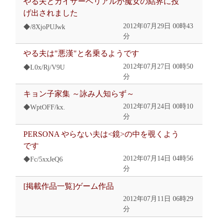
やる夫とカイザーベリアルが魔女の結界に投
げ出されました
2012年07月29日 00時43
◆/8XjoPUJwk
分
やる夫は"悪漢"と名乗るようです
2012年07月27日 00時50
◆L0x/Rj/V9U
分
キョン子家集 ～詠み人知らず～
2012年07月24日 00時10
◆WptOFF/kx.
分
PERSONA やらない夫は<鏡>の中を覗くよう
です
2012年07月14日 04時56
◆Fc/5xxJeQ6
分
[掲載作品一覧]ゲーム作品
2012年07月11日 06時29
分