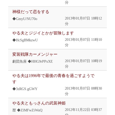
分
神様だって恋をする
2013年01月07日 18時12
◆GmyU/NU70o
分
やる夫とジジイとかが冒険します
2013年01月07日 11時10
◆HcSgBMkzwU
分
変装戦隊カーメンジャー
2013年01月07日 10時19
劇団魚座 ◆HHG9rPPxXE
分
やる夫は1996年で最後の青春を過ごすようで
す
2013年01月07日 08時30
◆3zRGS.gGWY
分
やる夫ともっさんの武装神姫
2012年11月22日 03時37
暦 ◆ZlMFwZiWuQ