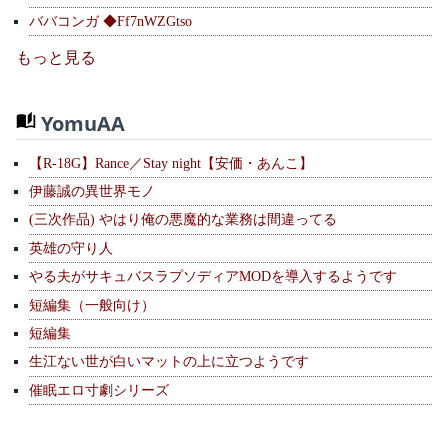
ババコンガ ◆Ff7nWZGtso
もっと見る
YomuAA
【R-18G】Rance／Stay night【安価・あんこ】
伊藤誠の異世界モノ
(三次作品) やはり俺の悪魔的な業務は間違ってる
英雄の守り人
やる夫がサキュバスラプソディアMODを導入するようです
短編集（一般向け）
短編集
生江ない世が白いマットの上に立つようです
催眠エロ寸劇シリーズ