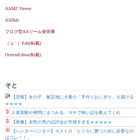
AAMZ Viewer
AAHub
ブログ型AAツール保管庫
（´д｀）Edit(転載)
OrinrinEditor(転載)
そと
【悲報】女の子、被災地に大量の「手作りおにぎり」を届ける
ｗｗｗｗ
人体実験や拷問にまつわる、ガチで怖い話を教えてくれ
【画像】女性の男の品評会が辛辣すぎるｗｗｗｗｗ
【ハンターハンター】カストロ「ヒソカに勝つために必要なの
はコレ！！」