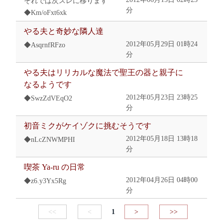
それでは次スレに移ります
分
◆Km/oFxt6xk
やる夫と奇妙な隣人達
2012年05月29日 01時24
◆AsqrnfRFzo
分
やる夫はリリカルな魔法で聖王の器と親子に
なるようです
2012年05月23日 23時25
◆SwzZdVEqO2
分
初音ミクがケイゾクに挑むそうです
2012年05月18日 13時18
◆nLcZNWMPHI
分
喫茶 Ya-ru の日常
2012年04月26日 04時00
◆z6.y3Yx5Rg
分
<<
<
1
>
>>