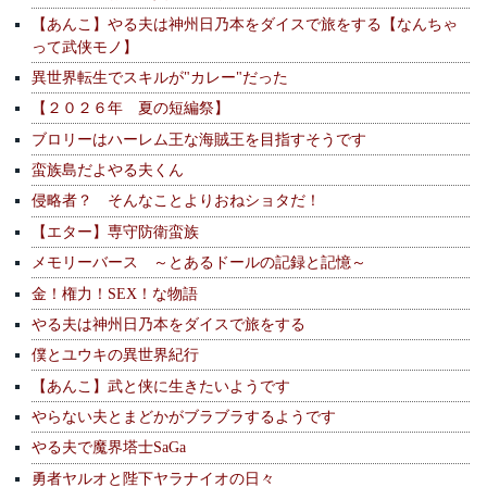
【あんこ】やる夫は神州日乃本をダイスで旅をする【なんちゃ
って武侠モノ】
異世界転生でスキルが"カレー"だった
【２０２６年 夏の短編祭】
ブロリーはハーレム王な海賊王を目指すそうです
蛮族島だよやる夫くん
侵略者？ そんなことよりおねショタだ！
【エター】専守防衛蛮族
メモリーバース ～とあるドールの記録と記憶～
金！権力！SEX！な物語
やる夫は神州日乃本をダイスで旅をする
僕とユウキの異世界紀行
【あんこ】武と侠に生きたいようです
やらない夫とまどかがブラブラするようです
やる夫で魔界塔士SaGa
勇者ヤルオと陛下ヤラナイオの日々