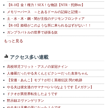
【R-18】金！権力！SEX！な物語【NTR・托卵etc】
メモリーバース ～とあるドールの記録と記憶～
土・水・木・鋼・闇が主役のデジモンフロンティア
【R-18】姫様がこのような所に来られるはずがない！！
ガンプラバトルの世界で頑張る奴
もっと見る
アクセス多い連載
高校球児フリット・アスノの栄冠ナイン
人修羅だったやる夫くんとピクシーだった友奈ちゃん
【安価・あんこ】モブ？が行く英雄伝説 閃の軌跡
やる夫は彼女達のサマナー(パパ)なようです【メガテン】
ドクオが異世界転生したようです
黙示録ヱヴァンゲリヲン
やる夫は天魔の器になったようです