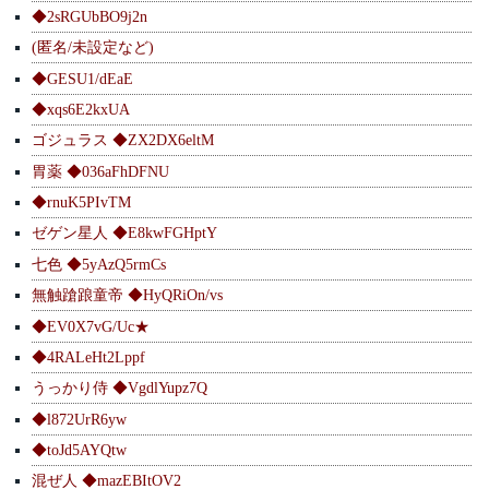
◆2sRGUbBO9j2n
(匿名/未設定など)
◆GESU1/dEaE
◆xqs6E2kxUA
ゴジュラス ◆ZX2DX6eltM
胃薬 ◆036aFhDFNU
◆rnuK5PIvTM
ゼゲン星人 ◆E8kwFGHptY
七色 ◆5yAzQ5rmCs
無触蹌踉童帝 ◆HyQRiOn/vs
◆EV0X7vG/Uc★
◆4RALeHt2Lppf
うっかり侍 ◆VgdlYupz7Q
◆l872UrR6yw
◆toJd5AYQtw
混ぜ人 ◆mazEBItOV2