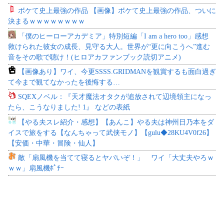
ボケて史上最強の作品 【画像】ボケて史上最強の作品、ついに
決まるｗｗｗｗｗｗｗｗ
「僕のヒーローアカデミア」特別短編「I am a hero too」感想
救けられた彼女の成長、見守る大人。世界が“更に向こうへ”進む
音をその歌で聴け！(ヒロアカファンブック読切アニメ)
【画像あり】ワイ、今更SSSS.GRIDMANを観賞するも面白過ぎ
て今まで観てなかったを後悔する…
SQEXノベル：『天才魔法オタクが追放されて辺境領主になっ
たら、こうなりました! 1』 などの表紙
【やる夫スレ紹介・感想】【あんこ】やる夫は神州日乃本をダ
イスで旅をする【なんちゃって武侠モノ】【gulu◆28KU4V0f26】
【安価・中華・冒険・仙人】
敵「扇風機を当てて寝るとヤバいぞ！」 ワイ「大丈夫やろｗ
ｗｗ」扇風機ﾎﾟﾁｰ