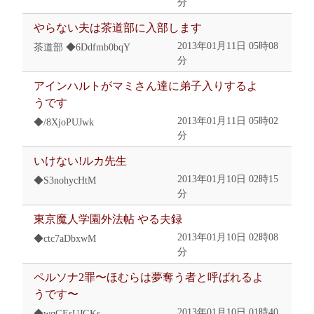
分
やらない夫は茶道部に入部します
2013年01月11日 05時08
茶道部 ◆6Ddfmb0bqY
分
アインハルトがマミさん達に弟子入りするよ
うです
2013年01月11日 05時02
◆/8XjoPUJwk
分
いけない!ルカ先生
2013年01月10日 02時15
◆S3nohycHtM
分
東京魔人学園外法帖 やる夫録
2013年01月10日 02時08
◆ctc7aDbxwM
分
ペルソナ2罪〜ほむらは夢奪う者と呼ばれるよ
うです〜
2013年01月10日 01時40
◆wqGEsUJGKs