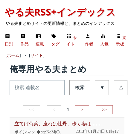
やる夫RSS+インデックス
やる夫まとめサイトの更新情報と、まとめのインデックス
サ
掲
日別
作品
連載
タグ
イト
作者
人気
示板
[
ホーム
]
>
[
サイト
]
俺専用やる夫まとめ
検索
▼
△
<<
<
1
>
>>
立てば芍薬、座れば牡丹、歩く姿は…….
2013年01月24日 01時17
ボインマン ◆ccpNoMjC/.