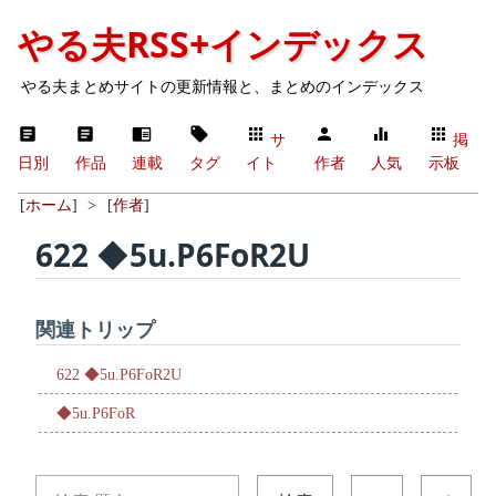
やる夫RSS+インデックス
やる夫まとめサイトの更新情報と、まとめのインデックス
サ
掲
日別
作品
連載
タグ
イト
作者
人気
示板
[
ホーム
]
>
[
作者
]
622 ◆5u.P6FoR2U
関連トリップ
622 ◆5u.P6FoR2U
◆5u.P6FoR