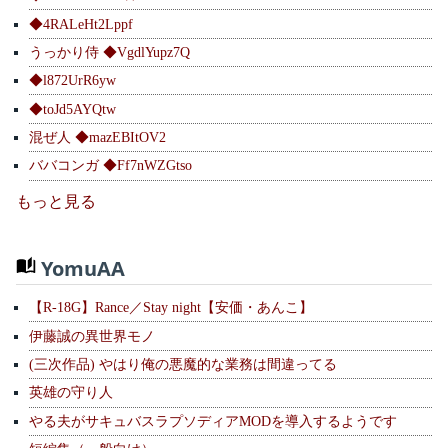
◆4RALeHt2Lppf
うっかり侍 ◆VgdlYupz7Q
◆l872UrR6yw
◆toJd5AYQtw
混ぜ人 ◆mazEBItOV2
ババコンガ ◆Ff7nWZGtso
もっと見る
YomuAA
【R-18G】Rance／Stay night【安価・あんこ】
伊藤誠の異世界モノ
(三次作品) やはり俺の悪魔的な業務は間違ってる
英雄の守り人
やる夫がサキュバスラプソディアMODを導入するようです