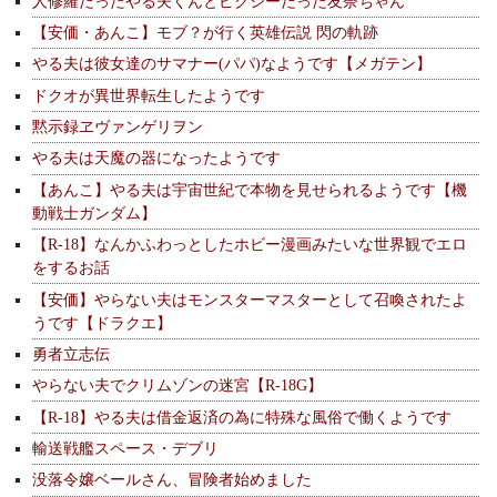
人修羅だったやる夫くんとピクシーだった友奈ちゃん
【安価・あんこ】モブ？が行く英雄伝説 閃の軌跡
やる夫は彼女達のサマナー(パパ)なようです【メガテン】
ドクオが異世界転生したようです
黙示録ヱヴァンゲリヲン
やる夫は天魔の器になったようです
【あんこ】やる夫は宇宙世紀で本物を見せられるようです【機
動戦士ガンダム】
【R-18】なんかふわっとしたホビー漫画みたいな世界観でエロ
をするお話
【安価】やらない夫はモンスターマスターとして召喚されたよ
うです【ドラクエ】
勇者立志伝
やらない夫でクリムゾンの迷宮【R-18G】
【R-18】やる夫は借金返済の為に特殊な風俗で働くようです
輸送戦艦スペース・デブリ
没落令嬢ベールさん、冒険者始めました