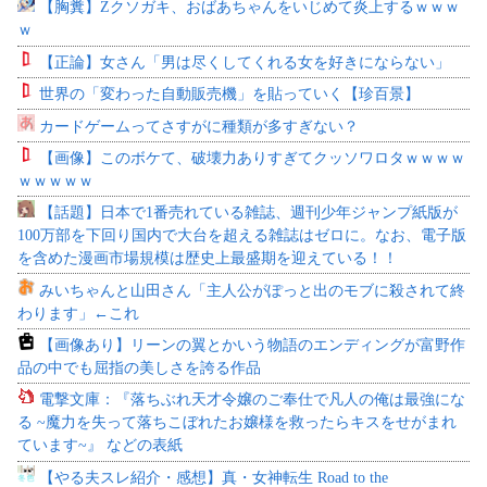
【胸糞】Zクソガキ、おばあちゃんをいじめて炎上するｗｗｗ
ｗ
【正論】女さん「男は尽くしてくれる女を好きにならない」
世界の「変わった自動販売機」を貼っていく【珍百景】
カードゲームってさすがに種類が多すぎない？
【画像】このボケて、破壊力ありすぎてクッソワロタｗｗｗｗ
ｗｗｗｗｗ
【話題】日本で1番売れている雑誌、週刊少年ジャンプ紙版が
100万部を下回り国内で大台を超える雑誌はゼロに。なお、電子版
を含めた漫画市場規模は歴史上最盛期を迎えている！！
みいちゃんと山田さん「主人公がぽっと出のモブに殺されて終
わります」←これ
【画像あり】リーンの翼とかいう物語のエンディングが富野作
品の中でも屈指の美しさを誇る作品
電撃文庫：『落ちぶれ天才令嬢のご奉仕で凡人の俺は最強にな
る ~魔力を失って落ちこぼれたお嬢様を救ったらキスをせがまれ
ています~』 などの表紙
【やる夫スレ紹介・感想】真・女神転生 Road to the