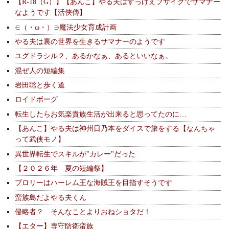
【R-18（G）】【あんこ】やる夫はすっげえブサイクでサマナー
なようです【活俠傳】
∈（・ω・）∋魔法少女育成計画
やる夫は裏の世界を生きるサマナーのようです
ユグドラシル２、あるかなぁ、あるといいなぁ。
混ぜ人の短編集
岩田聡と歩く道
ロイドボーグ
転生したらお気楽貴族生活が出来ると思ってたのに…
【あんこ】やる夫は神州日乃本をダイスで旅をする【なんちゃ
って武侠モノ】
異世界転生でスキルが"カレー"だった
【２０２６年 夏の短編祭】
ブロリーはハーレム王な海賊王を目指すそうです
蛮族島だよやる夫くん
侵略者？ そんなことよりおねショタだ！
【エター】専守防衛蛮族