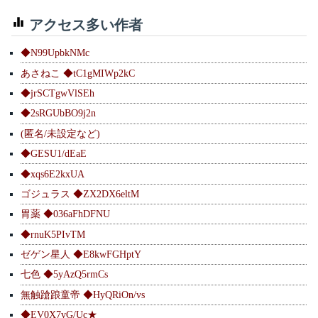
アクセス多い作者
◆N99UpbkNMc
あさねこ ◆tC1gMIWp2kC
◆jrSCTgwVlSEh
◆2sRGUbBO9j2n
(匿名/未設定など)
◆GESU1/dEaE
◆xqs6E2kxUA
ゴジュラス ◆ZX2DX6eltM
胃薬 ◆036aFhDFNU
◆rnuK5PIvTM
ゼゲン星人 ◆E8kwFGHptY
七色 ◆5yAzQ5rmCs
無触蹌踉童帝 ◆HyQRiOn/vs
◆EV0X7vG/Uc★