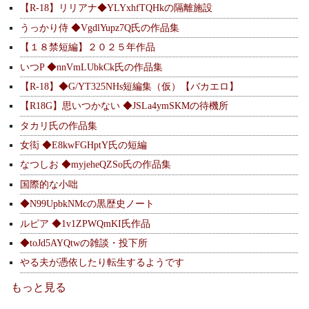
【R-18】リリアナ◆YLYxhfTQHkの隔離施設
うっかり侍 ◆VgdlYupz7Q氏の作品集
【１８禁短編】２０２５年作品
いつP ◆nnVmLUbkCk氏の作品集
【R-18】◆G/YT325NHs短編集（仮）【バカエロ】
【R18G】思いつかない ◆JSLa4ymSKMの待機所
タカリ氏の作品集
女衒 ◆E8kwFGHptY氏の短編
なつしお ◆myjeheQZSo氏の作品集
国際的な小咄
◆N99UpbkNMcの黒歴史ノート
ルピア ◆1v1ZPWQmKI氏作品
◆toJd5AYQtwの雑談・投下所
やる夫が憑依したり転生するようです
もっと見る