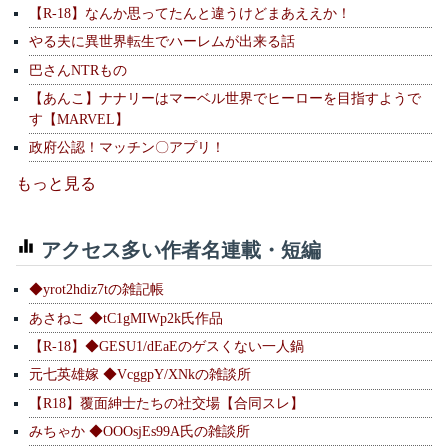
【R-18】なんか思ってたんと違うけどまあええか！
やる夫に異世界転生でハーレムが出来る話
巴さんNTRもの
【あんこ】ナナリーはマーベル世界でヒーローを目指すようで
す【MARVEL】
政府公認！マッチン〇アプリ！
もっと見る
アクセス多い作者名連載・短編
◆yrot2hdiz7tの雑記帳
あさねこ ◆tC1gMIWp2k氏作品
【R-18】◆GESU1/dEaEのゲスくない一人鍋
元七英雄嫁 ◆VcggpY/XNkの雑談所
【R18】覆面紳士たちの社交場【合同スレ】
みちゃか ◆OOOsjEs99A氏の雑談所