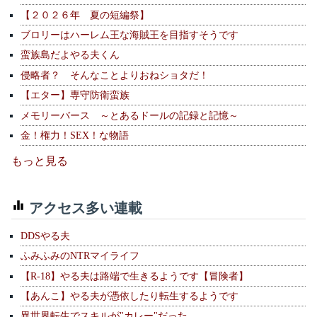
【２０２６年 夏の短編祭】
ブロリーはハーレム王な海賊王を目指すそうです
蛮族島だよやる夫くん
侵略者？ そんなことよりおねショタだ！
【エター】専守防衛蛮族
メモリーバース ～とあるドールの記録と記憶～
金！権力！SEX！な物語
もっと見る
アクセス多い連載
DDSやる夫
ふみふみのNTRマイライフ
【R-18】やる夫は路端で生きるようです【冒険者】
【あんこ】やる夫が憑依したり転生するようです
異世界転生でスキルが"カレー"だった