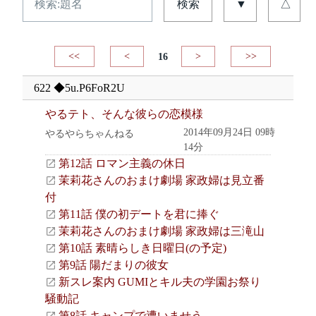
検索
▼
△
<<
<
16
>
>>
622 ◆5u.P6FoR2U
やるテト、そんな彼らの恋模様
2014年09月24日 09時
やるやらちゃんねる
14分
第12話 ロマン主義の休日
茉莉花さんのおまけ劇場 家政婦は見立番
付
第11話 僕の初デートを君に捧ぐ
茉莉花さんのおまけ劇場 家政婦は三滝山
第10話 素晴らしき日曜日(の予定)
第9話 陽だまりの彼女
新スレ案内 GUMIとキル夫の学園お祭り
騒動記
第8話 キャンプで遭いませう