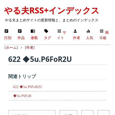
やる夫RSS+インデックス
やる夫まとめサイトの更新情報と、まとめのインデックス
サ
掲
日別
作品
連載
タグ
イト
作者
人気
示板
[
ホーム
]
>
[
作者
]
622 ◆5u.P6FoR2U
関連トリップ
622 ◆5u.P6FoR2U
◆5u.P6FoR