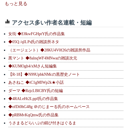
もっと見る
アクセス多い作者名連載・短編
女衒 ◆E8kwFGHptY氏の作品集
◆05Q./qILPs氏の雑談所ネタ
（エージェント）◆28KU4V0f26の雑談所作品
黒マント ◆8alnqWF4MNwaの雑談次元
◆KUMOgh4/xMさん短編集
【R-18】◆N99UpbkNMcの黒歴史ノート
あさねこ ◆tC1gMIWp2k★小話
ダーマ ◆RzjcLBlCBY氏の短編
◆4RALeHt2Lppf氏の作品集
◆ofDi0hG48g ＠のじまーる氏のホームベース
◆pRBMvKqQmw氏の作品集
うさまるどらいぶの錆び付きはぐるま