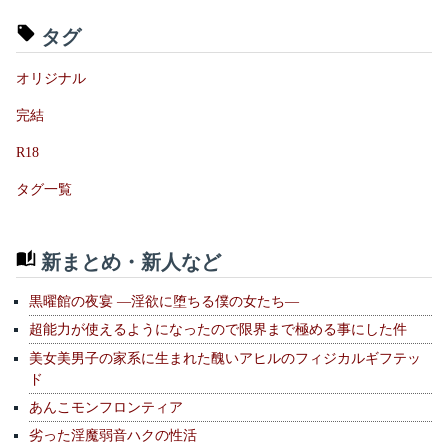
タグ
オリジナル
完結
R18
タグ一覧
新まとめ・新人など
黒曜館の夜宴 —淫欲に堕ちる僕の女たち—
超能力が使えるようになったので限界まで極める事にした件
美女美男子の家系に生まれた醜いアヒルのフィジカルギフテッ
ド
あんこモンフロンティア
劣った淫魔弱音ハクの性活