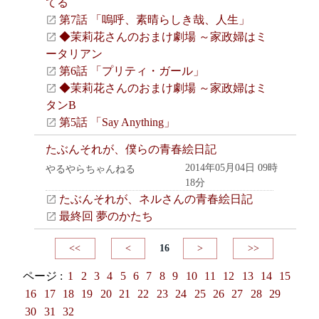
てる
第7話 「嗚呼、素晴らしき哉、人生」
◆茉莉花さんのおまけ劇場 ～家政婦はミ
ータリアン
第6話 「プリティ・ガール」
◆茉莉花さんのおまけ劇場 ～家政婦はミ
タンB
第5話 「Say Anything」
たぶんそれが、僕らの青春絵日記
2014年05月04日 09時
やるやらちゃんねる
18分
たぶんそれが、ネルさんの青春絵日記
最終回 夢のかたち
<<
<
16
>
>>
ページ :
1
2
3
4
5
6
7
8
9
10
11
12
13
14
15
16
17
18
19
20
21
22
23
24
25
26
27
28
29
30
31
32