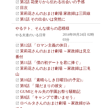
第2話 花便りから伝わる出会いの予感
目次
茉莉花さんのおまけ劇場 家政婦は三田線
第1話 その出会いは突然に
やるテト、そんな彼らの恋模様
2014年09月24日 02時
やる夫達のいる日常
03分
第12話 「ロマン主義の休日」
茉莉花さんのおまけ劇場 ～家政婦は見立
番付
第11話 「僕の初デートを君に捧ぐ」
茉莉花さんのおまけ劇場 ～家政婦は三滝
山
第10話 「素晴らしき日曜日(の予定)」
第9話 「 陽だまりの彼女 」
GUMIとキル夫の学園お祭り騒動記
第8話 「キャンプで遭いませう」
ロベルタさんのおまけ劇場 ～家政婦がみ