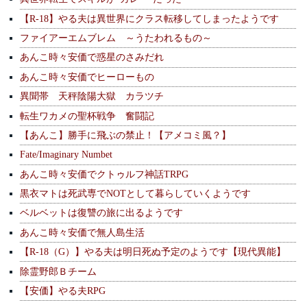
【R-18】やる夫は異世界にクラス転移してしまったようです
ファイアーエムブレム ～うたわれるもの～
あんこ時々安価で惑星のさみだれ
あんこ時々安価でヒーローもの
異聞帯 天秤陰陽大獄 カラツチ
転生ワカメの聖杯戦争 奮闘記
【あんこ】勝手に飛ぶの禁止！【アメコミ風？】
Fate/Imaginary Numbet
あんこ時々安価でクトゥルフ神話TRPG
黒衣マトは死武専でNOTとして暮らしていくようです
ベルベットは復讐の旅に出るようです
あんこ時々安価で無人島生活
【R-18（G）】やる夫は明日死ぬ予定のようです【現代異能】
除霊野郎Ｂチーム
【安価】やる夫RPG