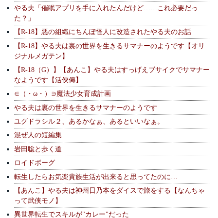
やる夫「催眠アプリを手に入れたんだけど……これ必要だっ
た？」
【R-18】悪の組織にちんぽ怪人に改造されたやる夫のお話
【R-18】やる夫は裏の世界を生きるサマナーのようです【オリ
ジナルメガテン】
【R-18（G）】【あんこ】やる夫はすっげえブサイクでサマナー
なようです【活俠傳】
∈（・ω・）∋魔法少女育成計画
やる夫は裏の世界を生きるサマナーのようです
ユグドラシル２、あるかなぁ、あるといいなぁ。
混ぜ人の短編集
岩田聡と歩く道
ロイドボーグ
転生したらお気楽貴族生活が出来ると思ってたのに…
【あんこ】やる夫は神州日乃本をダイスで旅をする【なんちゃ
って武侠モノ】
異世界転生でスキルが"カレー"だった