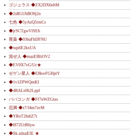
ゴジュラス ◆ZX2DX6eltM
◆2sRGUbBO9j2n
七色 ◆5yAzQ5rmCs
◆jrSCTgwVlSEh
胃薬 ◆036aFhDFNU
◆xqs6E2kxUA
混ぜ人 ◆mazEBItOV2
◆EV0X7vG/Uc★
ゼゲン星人 ◆E8kwFGHptY
◆1v1ZPWQmKI
◆4RALeHt2Lppf
ババコンガ ◆Ff7nWZGtso
厄満 ◆z7/J4m7zvM
◆YRoT2hdiZ7t.
◆l872UrR6yw
◆Sk.zdxpEIE ★