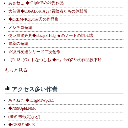
あさねこ ◆tC1gMIWp2k氏作品
大首領◆8BbAD6KiAgと冒険者たちの休憩所
◆pRBMvKqQmw氏の作品集
メシテロ短編
使レ無避妊具◆ubsqzS.Hdg ★のノートの切れ端
胃薬の短編
☆凜男友達シリーズ二次創作
【R-18（G）】なつしお ◆myjeheQZSoの作品投下所
もっと見る
アクセス多い作者
あさねこ ◆tC1gMIWp2kC
◆N99UpbkNMc
(匿名/未設定など)
◆GESU1/dEaE