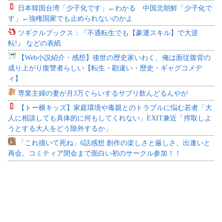
日本韓国台湾「少子化です」←わかる 中国北朝鮮「少子化で
す」←強権国家でも止められないのかよ
ツギクルブックス：『不遇転生でも【豪運スキル】で大逆
転!』 などの表紙
【Web小説紹介・感想】後世の歴史家いわく、俺は面従腹背の
成り上がり復讐者らしい【転生・勘違い・歴史・ギャグコメデ
ィ】
専業主婦の妻が月3万ぐらいするサプリ飲んどるんやが
【トー横キッズ】家庭環境や毒親とのトラブルに悩む若者「大
人に相談しても具体的に何もしてくれない」EXIT兼近「搾取しよ
うとする大人をどう除外するか」
「これ描いて死ね」6話感想 創作の楽しさと厳しさ、出逢いと
再会。コミティア閉会まで面白い初のサークル参加！！