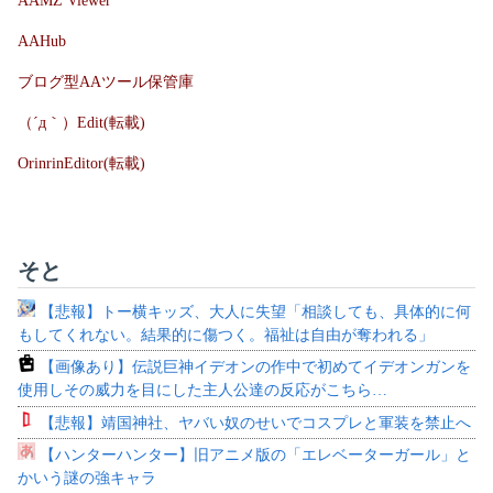
AAMZ Viewer
AAHub
ブログ型AAツール保管庫
（´д｀）Edit(転載)
OrinrinEditor(転載)
そと
【悲報】トー横キッズ、大人に失望「相談しても、具体的に何
もしてくれない。結果的に傷つく。福祉は自由が奪われる」
【画像あり】伝説巨神イデオンの作中で初めてイデオンガンを
使用しその威力を目にした主人公達の反応がこちら…
【悲報】靖国神社、ヤバい奴のせいでコスプレと軍装を禁止へ
【ハンターハンター】旧アニメ版の「エレベーターガール」と
かいう謎の強キャラ