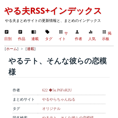
やる夫RSS+インデックス
やる夫まとめサイトの更新情報と、まとめのインデックス
サ
掲
日別
作品
連載
タグ
イト
作者
人気
示板
[
ホーム
]
>
[
連載
]
やるテト、そんな彼らの恋模
様
作者
622 ◆5u.P6FoR2U
まとめサイト
やるやらちゃんねる
タグ
オリジナル
同名検索
やるテト、そんな彼らの恋模様