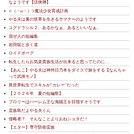
なようです【活俠傳】
∈（・ω・）∋魔法少女育成計画
やる夫は裏の世界を生きるサマナーのようです
ユグドラシル２、あるかなぁ、あるといいなぁ。
混ぜ人の短編集
岩田聡と歩く道
ロイドボーグ
転生したらお気楽貴族生活が出来ると思ってたのに…
【あんこ】やる夫は神州日乃本をダイスで旅をする【なんちゃ
って武侠モノ】
異世界転生でスキルが"カレー"だった
【２０２６年 夏の短編祭】
ブロリーはハーレム王な海賊王を目指すそうです
蛮族島だよやる夫くん
侵略者？ そんなことよりおねショタだ！
【エター】専守防衛蛮族