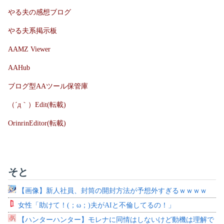
やる夫の感想ブログ
やる夫系掲示板
AAMZ Viewer
AAHub
ブログ型AAツール保管庫
（´д｀）Edit(転載)
OrinrinEditor(転載)
そと
【画像】新人社員、封筒の開封方法が予想外すぎるｗｗｗｗ
女性「助けて！(；ω；)夫がAIと不倫してるの！」
【ハンターハンター】モレナに同情はしないけど動機は理解で