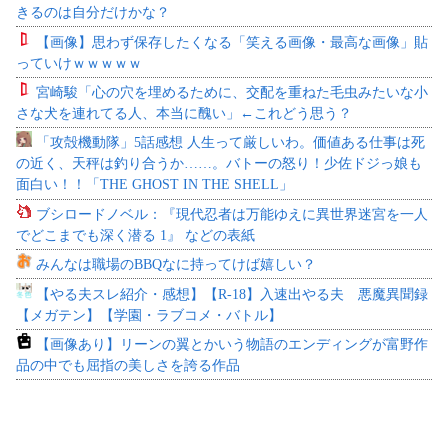
きるのは自分だけかな？
【画像】思わず保存したくなる「笑える画像・最高な画像」貼
っていけｗｗｗｗｗ
宮崎駿「心の穴を埋めるために、交配を重ねた毛虫みたいな小
さな犬を連れてる人、本当に醜い」←これどう思う？
「攻殻機動隊」5話感想 人生って厳しいわ。価値ある仕事は死
の近く、天秤は釣り合うか……。バトーの怒り！少佐ドジっ娘も
面白い！！「THE GHOST IN THE SHELL」
ブシロードノベル：『現代忍者は万能ゆえに異世界迷宮を一人
でどこまでも深く潜る 1』 などの表紙
みんなは職場のBBQなに持ってけば嬉しい？
【やる夫スレ紹介・感想】【R-18】入速出やる夫 悪魔異聞録
【メガテン】【学園・ラブコメ・バトル】
【画像あり】リーンの翼とかいう物語のエンディングが富野作
品の中でも屈指の美しさを誇る作品