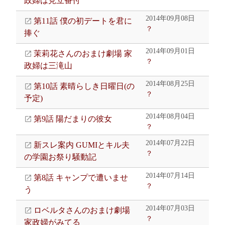
政婦は見立番付
2014年09月08日
第11話 僕の初デートを君に
？
捧ぐ
2014年09月01日
茉莉花さんのおまけ劇場 家
？
政婦は三滝山
2014年08月25日
第10話 素晴らしき日曜日(の
？
予定)
2014年08月04日
第9話 陽だまりの彼女
？
2014年07月22日
新スレ案内 GUMIとキル夫
？
の学園お祭り騒動記
2014年07月14日
第8話 キャンプで遭いませ
？
う
2014年07月03日
ロベルタさんのおまけ劇場
？
家政婦がみてる