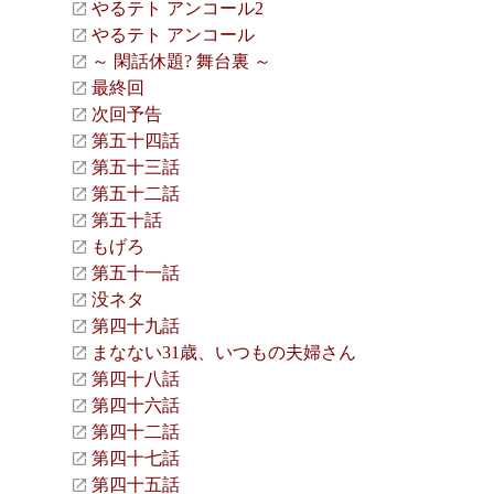
やるテト アンコール2
やるテト アンコール
～ 閑話休題? 舞台裏 ～
最終回
次回予告
第五十四話
第五十三話
第五十二話
第五十話
もげろ
第五十一話
没ネタ
第四十九話
まなない31歳、いつもの夫婦さん
第四十八話
第四十六話
第四十二話
第四十七話
第四十五話