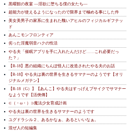
黒曜館の夜宴 —淫欲に堕ちる僕の女たち—
超能力が使えるようになったので限界まで極める事にした件
美女美男子の家系に生まれた醜いアヒルのフィジカルギフテッ
ド
あんこモンフロンティア
劣った淫魔弱音ハクの性活
やる夫「催眠アプリを手に入れたんだけど……これ必要だっ
た？」
【R-18】悪の組織にちんぽ怪人に改造されたやる夫のお話
【R-18】やる夫は裏の世界を生きるサマナーのようです【オリ
ジナルメガテン】
【R-18（G）】【あんこ】やる夫はすっげえブサイクでサマナー
なようです【活俠傳】
∈（・ω・）∋魔法少女育成計画
やる夫は裏の世界を生きるサマナーのようです
ユグドラシル２、あるかなぁ、あるといいなぁ。
混ぜ人の短編集