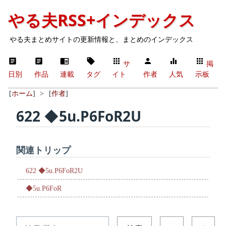
やる夫RSS+インデックス
やる夫まとめサイトの更新情報と、まとめのインデックス
サ
掲
日別
作品
連載
タグ
イト
作者
人気
示板
[
ホーム
]
>
[
作者
]
622 ◆5u.P6FoR2U
関連トリップ
622 ◆5u.P6FoR2U
◆5u.P6FoR