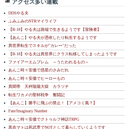
アクセス多い連載
DDSやる夫
ふみふみのNTRマイライフ
【R-18】やる夫は路端で生きるようです【冒険者】
【あんこ】やる夫が憑依したり転生するようです
異世界転生でスキルが"カレー"だった
【R-18】やる夫は異世界にクラス転移してしまったようです
ファイアーエムブレム ～うたわれるもの～
あんこ時々安価で惑星のさみだれ
あんこ時々安価でヒーローもの
異聞帯 天秤陰陽大獄 カラツチ
転生ワカメの聖杯戦争 奮闘記
【あんこ】勝手に飛ぶの禁止！【アメコミ風？】
Fate/Imaginary Numbet
あんこ時々安価でクトゥルフ神話TRPG
黒衣マトは死武専でNOTとして暮らしていくようです