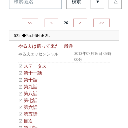
検索
▼
△
<<
<
26
>
>>
622 ◆5u.P6FoR2U
やる夫は還って来た一般兵
2012年07月16日 09時
やる夫エッセンシャル
00分
ステータス
第十一話
第十話
第九話
第八話
第七話
第六話
第五話
目次
第四話