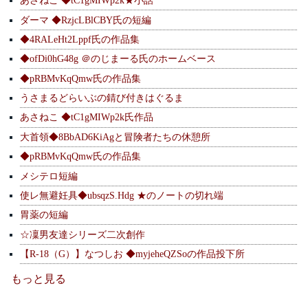
あさねこ ◆tC1gMIWp2k★小話
ダーマ ◆RzjcLBlCBY氏の短編
◆4RALeHt2Lppf氏の作品集
◆ofDi0hG48g ＠のじまーる氏のホームベース
◆pRBMvKqQmw氏の作品集
うさまるどらいぶの錆び付きはぐるま
あさねこ ◆tC1gMIWp2k氏作品
大首領◆8BbAD6KiAgと冒険者たちの休憩所
◆pRBMvKqQmw氏の作品集
メシテロ短編
使レ無避妊具◆ubsqzS.Hdg ★のノートの切れ端
胃薬の短編
☆凜男友達シリーズ二次創作
【R-18（G）】なつしお ◆myjeheQZSoの作品投下所
もっと見る