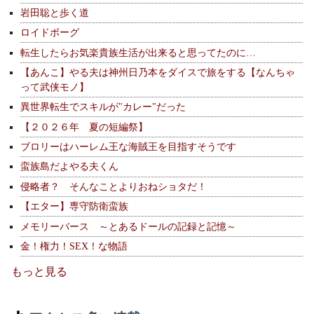
岩田聡と歩く道
ロイドボーグ
転生したらお気楽貴族生活が出来ると思ってたのに…
【あんこ】やる夫は神州日乃本をダイスで旅をする【なんちゃ
って武侠モノ】
異世界転生でスキルが"カレー"だった
【２０２６年 夏の短編祭】
ブロリーはハーレム王な海賊王を目指すそうです
蛮族島だよやる夫くん
侵略者？ そんなことよりおねショタだ！
【エター】専守防衛蛮族
メモリーバース ～とあるドールの記録と記憶～
金！権力！SEX！な物語
もっと見る