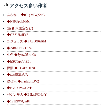
アクセス多い作者
あさねこ ◆tC1gMIWp2kC
◆N99UpbkNMc
(匿名/未設定など)
◆GESU1/dEaE
ゴジュラス ◆ZX2DX6eltM
◆2sRGUbBO9j2n
七色 ◆5yAzQ5rmCs
◆jrSCTgwVlSEh
胃薬 ◆036aFhDFNU
◆xqs6E2kxUA
混ぜ人 ◆mazEBItOV2
◆EV0X7vG/Uc★
ゼゲン星人 ◆E8kwFGHptY
◆1v1ZPWQmKI