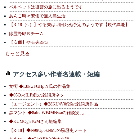
ベルベットは復讐の旅に出るようです
あんこ時々安価で無人島生活
【R-18（G）】やる夫は明日死ぬ予定のようです【現代異能】
除霊野郎Ｂチーム
【安価】やる夫RPG
もっと見る
アクセス多い作者名連載・短編
女衒 ◆E8kwFGHptY氏の作品集
◆05Q./qILPs氏の雑談所ネタ
（エージェント）◆28KU4V0f26の雑談所作品
黒マント ◆8alnqWF4MNwaの雑談次元
◆KUMOgh4/xMさん短編集
【R-18】◆N99UpbkNMcの黒歴史ノート