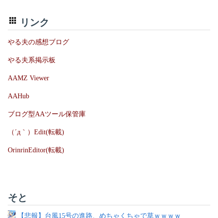
リンク
やる夫の感想ブログ
やる夫系掲示板
AAMZ Viewer
AAHub
ブログ型AAツール保管庫
（´д｀）Edit(転載)
OrinrinEditor(転載)
そと
【悲報】台風15号の進路、めちゃくちゃで草ｗｗｗｗ