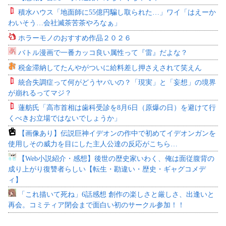
積水ハウス「地面師に55億円騙し取られた…」ワイ「はえーか
わいそう…会社滅茶苦茶やろなぁ」
ホラーモノのおすすめ作品２０２６
バトル漫画で一番カッコ良い属性って『雷』だよな？
税金滞納してたんやがついに給料差し押さえされて笑えん
統合失調症って何がどうヤバいの？「現実」と「妄想」の境界
が崩れるってマジ？
蓮舫氏「高市首相は歯科受診を8月6日（原爆の日）を避けて行
くべきお立場ではないでしょうか」
【画像あり】伝説巨神イデオンの作中で初めてイデオンガンを
使用しその威力を目にした主人公達の反応がこちら…
【Web小説紹介・感想】後世の歴史家いわく、俺は面従腹背の
成り上がり復讐者らしい【転生・勘違い・歴史・ギャグコメデ
ィ】
「これ描いて死ね」6話感想 創作の楽しさと厳しさ、出逢いと
再会。コミティア閉会まで面白い初のサークル参加！！