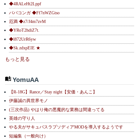
◆4RALeHt2Lppf
ババコンガ ◆Ff7nWZGtso
厄満 ◆z7/J4m7zvM
◆YRoT2hdiZ7t.
◆l872UrR6yw
◆Sk.zdxpEIE ★
もっと見る
YomuAA
【R-18G】Rance／Stay night【安価・あんこ】
伊藤誠の異世界モノ
(三次作品) やはり俺の悪魔的な業務は間違ってる
英雄の守り人
やる夫がサキュバスラプソディアMODを導入するようです
短編集（一般向け）