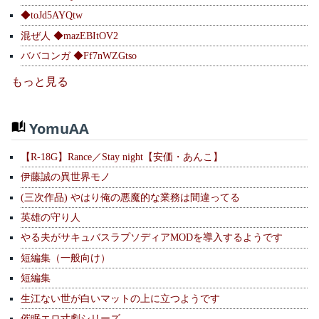
◆toJd5AYQtw
混ぜ人 ◆mazEBItOV2
ババコンガ ◆Ff7nWZGtso
もっと見る
YomuAA
【R-18G】Rance／Stay night【安価・あんこ】
伊藤誠の異世界モノ
(三次作品) やはり俺の悪魔的な業務は間違ってる
英雄の守り人
やる夫がサキュバスラプソディアMODを導入するようです
短編集（一般向け）
短編集
生江ない世が白いマットの上に立つようです
催眠エロ寸劇シリーズ