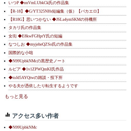
いつP ◆nnVmLUbkCk氏の作品集
【R-18】◆G/YT325NHs短編集（仮）【バカエロ】
【R18G】思いつかない ◆JSLa4ymSKMの待機所
タカリ氏の作品集
女衒 ◆E8kwFGHptY氏の短編
なつしお ◆myjeheQZSo氏の作品集
国際的な小咄
◆N99UpbkNMcの黒歴史ノート
ルピア ◆1v1ZPWQmKI氏作品
◆toJd5AYQtwの雑談・投下所
やる夫が憑依したり転生するようです
もっと見る
アクセス多い作者
◆N99UpbkNMc