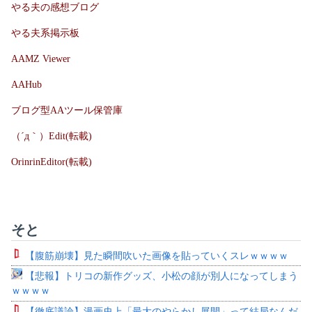
やる夫の感想ブログ
やる夫系掲示板
AAMZ Viewer
AAHub
ブログ型AAツール保管庫
（´д｀）Edit(転載)
OrinrinEditor(転載)
そと
【腹筋崩壊】見た瞬間吹いた画像を貼っていくスレｗｗｗｗ
【悲報】トリコの新作グッズ、小松の顔が別人になってしまう
ｗｗｗｗ
【徹底議論】漫画史上「最大のやらかし展開」って結局なんだ