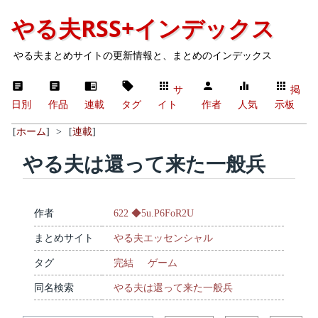
やる夫RSS+インデックス
やる夫まとめサイトの更新情報と、まとめのインデックス
サ
掲
日別
作品
連載
タグ
イト
作者
人気
示板
[
ホーム
]
>
[
連載
]
やる夫は還って来た一般兵
作者
622 ◆5u.P6FoR2U
まとめサイト
やる夫エッセンシャル
タグ
完結
ゲーム
同名検索
やる夫は還って来た一般兵