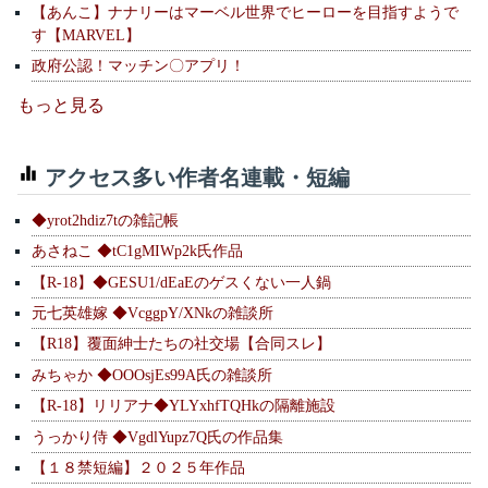
【あんこ】ナナリーはマーベル世界でヒーローを目指すようで
す【MARVEL】
政府公認！マッチン〇アプリ！
もっと見る
アクセス多い作者名連載・短編
◆yrot2hdiz7tの雑記帳
あさねこ ◆tC1gMIWp2k氏作品
【R-18】◆GESU1/dEaEのゲスくない一人鍋
元七英雄嫁 ◆VcggpY/XNkの雑談所
【R18】覆面紳士たちの社交場【合同スレ】
みちゃか ◆OOOsjEs99A氏の雑談所
【R-18】リリアナ◆YLYxhfTQHkの隔離施設
うっかり侍 ◆VgdlYupz7Q氏の作品集
【１８禁短編】２０２５年作品