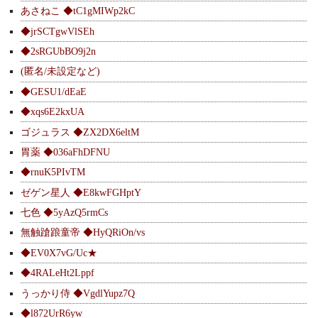
あさねこ ◆tC1gMIWp2kC
◆jrSCTgwVlSEh
◆2sRGUbBO9j2n
(匿名/未設定など)
◆GESU1/dEaE
◆xqs6E2kxUA
ゴジュラス ◆ZX2DX6eltM
胃薬 ◆036aFhDFNU
◆rnuK5PIvTM
ゼゲン星人 ◆E8kwFGHptY
七色 ◆5yAzQ5rmCs
無触蹌踉童帝 ◆HyQRiOn/vs
◆EV0X7vG/Uc★
◆4RALeHt2Lppf
うっかり侍 ◆VgdlYupz7Q
◆l872UrR6yw