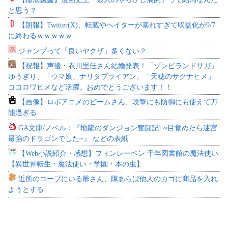
と思う？
【朗報】Twitter(X)、転載やヘイターが暴れすぎて収益化が9/7
に終わるｗｗｗｗｗ
ジャンプって「良いヤクザ」多くない？
【祝報】声優・衣川里佳さん結婚発表！「ゾンビランドサガ」
ゆうぎり、「ウマ娘」ナリタブライアン、「天穂のサクナヒメ」
ココロワヒメなど活躍。おめでとうございます！！
【画像】ロボアニメのビームさん、攻撃にも防御にも使えて万
能過ぎる
GA文庫/ノベル：『地龍のダンジョン奮闘記! ~目覚めたら迷宮
最強のドラゴンでした~』 などの表紙
【Web小説紹介・感想】フィンレーベン 千年図書館の魔法使い
【異世界転生・魔法使い・学園・本の虫】
近所のコープにいる爺さん、隙あらば他人のカゴに商品を入れ
ようとする