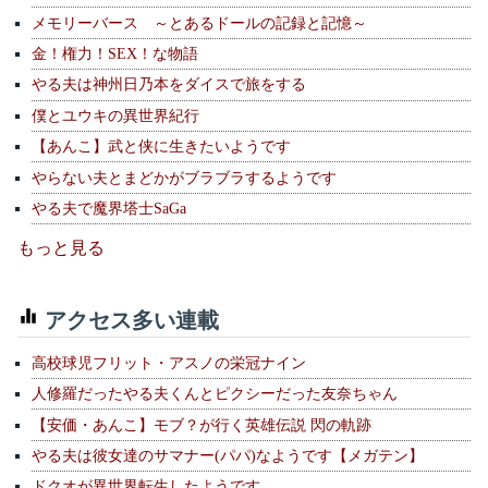
メモリーバース ～とあるドールの記録と記憶～
金！権力！SEX！な物語
やる夫は神州日乃本をダイスで旅をする
僕とユウキの異世界紀行
【あんこ】武と侠に生きたいようです
やらない夫とまどかがブラブラするようです
やる夫で魔界塔士SaGa
もっと見る
アクセス多い連載
高校球児フリット・アスノの栄冠ナイン
人修羅だったやる夫くんとピクシーだった友奈ちゃん
【安価・あんこ】モブ？が行く英雄伝説 閃の軌跡
やる夫は彼女達のサマナー(パパ)なようです【メガテン】
ドクオが異世界転生したようです