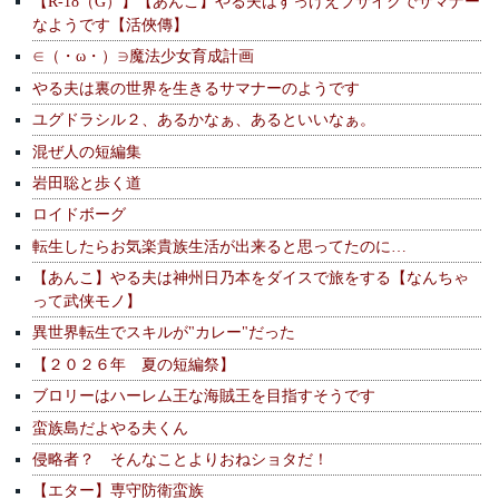
【R-18（G）】【あんこ】やる夫はすっげえブサイクでサマナー
なようです【活俠傳】
∈（・ω・）∋魔法少女育成計画
やる夫は裏の世界を生きるサマナーのようです
ユグドラシル２、あるかなぁ、あるといいなぁ。
混ぜ人の短編集
岩田聡と歩く道
ロイドボーグ
転生したらお気楽貴族生活が出来ると思ってたのに…
【あんこ】やる夫は神州日乃本をダイスで旅をする【なんちゃ
って武侠モノ】
異世界転生でスキルが"カレー"だった
【２０２６年 夏の短編祭】
ブロリーはハーレム王な海賊王を目指すそうです
蛮族島だよやる夫くん
侵略者？ そんなことよりおねショタだ！
【エター】専守防衛蛮族