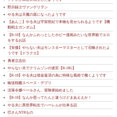
黙示録ヱヴァンゲリヲン
やる夫は天魔の器になったようです
【あんこ】やる夫は宇宙世紀で本物を見せられるようです【機
動戦士ガンダム】
【R-18】なんかふわっとしたホビー漫画みたいな世界観でエロ
をするお話
【安価】やらない夫はモンスターマスターとして召喚されたよ
うです【ドラクエ】
勇者立志伝
やらない夫でクリムゾンの迷宮【R-18G】
【R-18】やる夫は借金返済の為に特殊な風俗で働くようです
輸送戦艦スペース・デブリ
没落令嬢ベールさん、冒険者始めました
【R-18】なんか思ってたんと違うけどまあええか！
やる夫に異世界転生でハーレムが出来る話
巴さんNTRもの