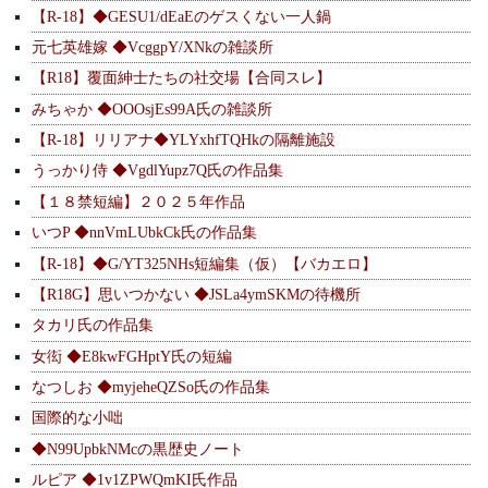
【R-18】◆GESU1/dEaEのゲスくない一人鍋
元七英雄嫁 ◆VcggpY/XNkの雑談所
【R18】覆面紳士たちの社交場【合同スレ】
みちゃか ◆OOOsjEs99A氏の雑談所
【R-18】リリアナ◆YLYxhfTQHkの隔離施設
うっかり侍 ◆VgdlYupz7Q氏の作品集
【１８禁短編】２０２５年作品
いつP ◆nnVmLUbkCk氏の作品集
【R-18】◆G/YT325NHs短編集（仮）【バカエロ】
【R18G】思いつかない ◆JSLa4ymSKMの待機所
タカリ氏の作品集
女衒 ◆E8kwFGHptY氏の短編
なつしお ◆myjeheQZSo氏の作品集
国際的な小咄
◆N99UpbkNMcの黒歴史ノート
ルピア ◆1v1ZPWQmKI氏作品