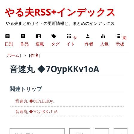
やる夫RSS+インデックス
やる夫まとめサイトの更新情報と、まとめのインデックス
サ
掲
日別
作品
連載
タグ
イト
作者
人気
示板
[
ホーム
]
>
[
作者
]
音速丸 ◆7OypKKv1oA
関連トリップ
音速丸 ◆8uPaHulQy.
音速丸 ◆7OypKKv1oA