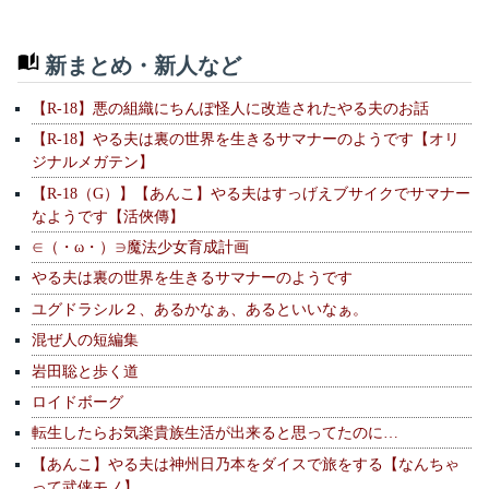
新まとめ・新人など
【R-18】悪の組織にちんぽ怪人に改造されたやる夫のお話
【R-18】やる夫は裏の世界を生きるサマナーのようです【オリ
ジナルメガテン】
【R-18（G）】【あんこ】やる夫はすっげえブサイクでサマナー
なようです【活俠傳】
∈（・ω・）∋魔法少女育成計画
やる夫は裏の世界を生きるサマナーのようです
ユグドラシル２、あるかなぁ、あるといいなぁ。
混ぜ人の短編集
岩田聡と歩く道
ロイドボーグ
転生したらお気楽貴族生活が出来ると思ってたのに…
【あんこ】やる夫は神州日乃本をダイスで旅をする【なんちゃ
って武侠モノ】