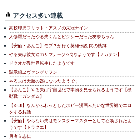
アクセス多い連載
高校球児フリット・アスノの栄冠ナイン
人修羅だったやる夫くんとピクシーだった友奈ちゃん
【安価・あんこ】モブ？が行く英雄伝説 閃の軌跡
やる夫は彼女達のサマナー(パパ)なようです【メガテン】
ドクオが異世界転生したようです
黙示録ヱヴァンゲリヲン
やる夫は天魔の器になったようです
【あんこ】やる夫は宇宙世紀で本物を見せられるようです【機
動戦士ガンダム】
【R-18】なんかふわっとしたホビー漫画みたいな世界観でエロ
をするお話
【安価】やらない夫はモンスターマスターとして召喚されたよ
うです【ドラクエ】
勇者立志伝