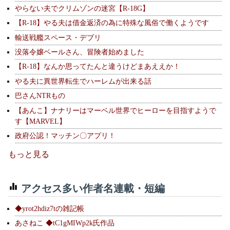
やらない夫でクリムゾンの迷宮【R-18G】
【R-18】やる夫は借金返済の為に特殊な風俗で働くようです
輸送戦艦スペース・デブリ
没落令嬢ベールさん、冒険者始めました
【R-18】なんか思ってたんと違うけどまあええか！
やる夫に異世界転生でハーレムが出来る話
巴さんNTRもの
【あんこ】ナナリーはマーベル世界でヒーローを目指すようで
す【MARVEL】
政府公認！マッチン〇アプリ！
もっと見る
アクセス多い作者名連載・短編
◆yrot2hdiz7tの雑記帳
あさねこ ◆tC1gMIWp2k氏作品