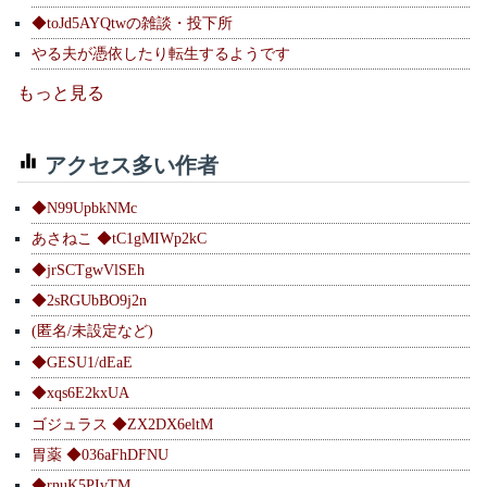
◆toJd5AYQtwの雑談・投下所
やる夫が憑依したり転生するようです
もっと見る
アクセス多い作者
◆N99UpbkNMc
あさねこ ◆tC1gMIWp2kC
◆jrSCTgwVlSEh
◆2sRGUbBO9j2n
(匿名/未設定など)
◆GESU1/dEaE
◆xqs6E2kxUA
ゴジュラス ◆ZX2DX6eltM
胃薬 ◆036aFhDFNU
◆rnuK5PIvTM