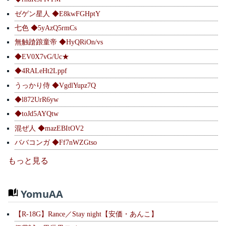
ゼゲン星人 ◆E8kwFGHptY
七色 ◆5yAzQ5rmCs
無触蹌踉童帝 ◆HyQRiOn/vs
◆EV0X7vG/Uc★
◆4RALeHt2Lppf
うっかり侍 ◆VgdlYupz7Q
◆l872UrR6yw
◆toJd5AYQtw
混ぜ人 ◆mazEBItOV2
ババコンガ ◆Ff7nWZGtso
もっと見る
YomuAA
【R-18G】Rance／Stay night【安価・あんこ】