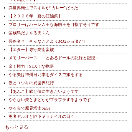
異世界転生でスキルが"カレー"だった
【２０２６年 夏の短編祭】
ブロリーはハーレム王な海賊王を目指すそうです
蛮族島だよやる夫くん
侵略者？ そんなことよりおねショタだ！
【エター】専守防衛蛮族
メモリーバース ～とあるドールの記録と記憶～
金！権力！SEX！な物語
やる夫は神州日乃本をダイスで旅をする
僕とユウキの異世界紀行
【あんこ】武と侠に生きたいようです
やらない夫とまどかがブラブラするようです
やる夫で魔界塔士SaGa
勇者ヤルオと陛下ヤラナイオの日々
もっと見る