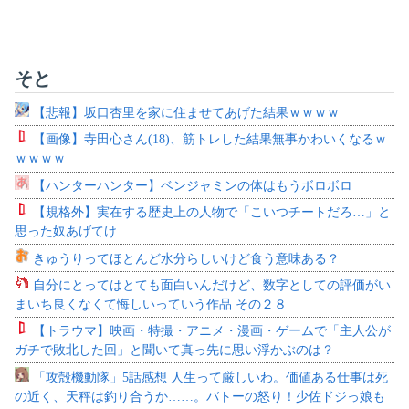
そと
【悲報】坂口杏里を家に住ませてあげた結果ｗｗｗｗ
【画像】寺田心さん(18)、筋トレした結果無事かわいくなるｗ
ｗｗｗｗ
【ハンターハンター】ベンジャミンの体はもうボロボロ
【規格外】実在する歴史上の人物で「こいつチートだろ…」と
思った奴あげてけ
きゅうりってほとんど水分らしいけど食う意味ある？
自分にとってはとても面白いんだけど、数字としての評価がい
まいち良くなくて悔しいっていう作品 その２８
【トラウマ】映画・特撮・アニメ・漫画・ゲームで「主人公が
ガチで敗北した回」と聞いて真っ先に思い浮かぶのは？
「攻殻機動隊」5話感想 人生って厳しいわ。価値ある仕事は死
の近く、天秤は釣り合うか……。バトーの怒り！少佐ドジっ娘も