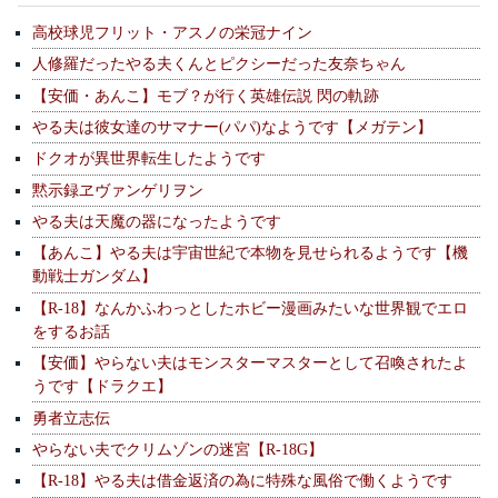
高校球児フリット・アスノの栄冠ナイン
人修羅だったやる夫くんとピクシーだった友奈ちゃん
【安価・あんこ】モブ？が行く英雄伝説 閃の軌跡
やる夫は彼女達のサマナー(パパ)なようです【メガテン】
ドクオが異世界転生したようです
黙示録ヱヴァンゲリヲン
やる夫は天魔の器になったようです
【あんこ】やる夫は宇宙世紀で本物を見せられるようです【機
動戦士ガンダム】
【R-18】なんかふわっとしたホビー漫画みたいな世界観でエロ
をするお話
【安価】やらない夫はモンスターマスターとして召喚されたよ
うです【ドラクエ】
勇者立志伝
やらない夫でクリムゾンの迷宮【R-18G】
【R-18】やる夫は借金返済の為に特殊な風俗で働くようです