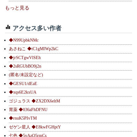
もっと見る
アクセス多い作者
◆N99UpbkNMc
あさねこ ◆tC1gMIWp2kC
◆jrSCTgwVlSEh
◆2sRGUbBO9j2n
(匿名/未設定など)
◆GESU1/dEaE
◆xqs6E2kxUA
ゴジュラス ◆ZX2DX6eltM
胃薬 ◆036aFhDFNU
◆rnuK5PIvTM
ゼゲン星人 ◆E8kwFGHptY
七色 ◆5yAzQ5rmCs