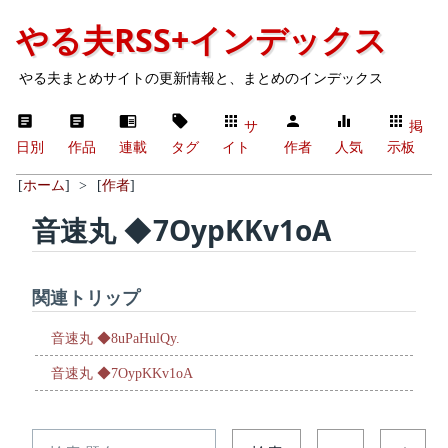
やる夫RSS+インデックス
やる夫まとめサイトの更新情報と、まとめのインデックス
サ
掲
日別
作品
連載
タグ
イト
作者
人気
示板
[
ホーム
]
>
[
作者
]
音速丸 ◆7OypKKv1oA
関連トリップ
音速丸 ◆8uPaHulQy.
音速丸 ◆7OypKKv1oA