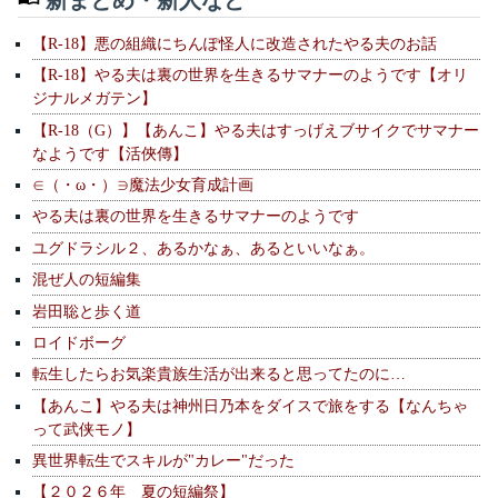
【R-18】悪の組織にちんぽ怪人に改造されたやる夫のお話
【R-18】やる夫は裏の世界を生きるサマナーのようです【オリ
ジナルメガテン】
【R-18（G）】【あんこ】やる夫はすっげえブサイクでサマナー
なようです【活俠傳】
∈（・ω・）∋魔法少女育成計画
やる夫は裏の世界を生きるサマナーのようです
ユグドラシル２、あるかなぁ、あるといいなぁ。
混ぜ人の短編集
岩田聡と歩く道
ロイドボーグ
転生したらお気楽貴族生活が出来ると思ってたのに…
【あんこ】やる夫は神州日乃本をダイスで旅をする【なんちゃ
って武侠モノ】
異世界転生でスキルが"カレー"だった
【２０２６年 夏の短編祭】