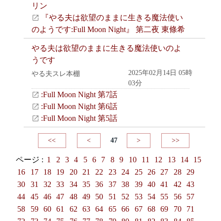
リン
『やる夫は欲望のままに生きる魔法使い
のようです:Full Moon Night』 第二夜 東條希
やる夫は欲望のままに生きる魔法使いのよ
うです
2025年02月14日 05時
やる夫スレ本棚
03分
:Full Moon Night 第7話
:Full Moon Night 第6話
:Full Moon Night 第5話
<<
<
47
>
>>
ページ :
1
2
3
4
5
6
7
8
9
10
11
12
13
14
15
16
17
18
19
20
21
22
23
24
25
26
27
28
29
30
31
32
33
34
35
36
37
38
39
40
41
42
43
44
45
46
47
48
49
50
51
52
53
54
55
56
57
58
59
60
61
62
63
64
65
66
67
68
69
70
71