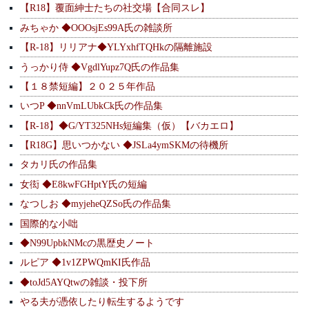
【R18】覆面紳士たちの社交場【合同スレ】
みちゃか ◆OOOsjEs99A氏の雑談所
【R-18】リリアナ◆YLYxhfTQHkの隔離施設
うっかり侍 ◆VgdlYupz7Q氏の作品集
【１８禁短編】２０２５年作品
いつP ◆nnVmLUbkCk氏の作品集
【R-18】◆G/YT325NHs短編集（仮）【バカエロ】
【R18G】思いつかない ◆JSLa4ymSKMの待機所
タカリ氏の作品集
女衒 ◆E8kwFGHptY氏の短編
なつしお ◆myjeheQZSo氏の作品集
国際的な小咄
◆N99UpbkNMcの黒歴史ノート
ルピア ◆1v1ZPWQmKI氏作品
◆toJd5AYQtwの雑談・投下所
やる夫が憑依したり転生するようです