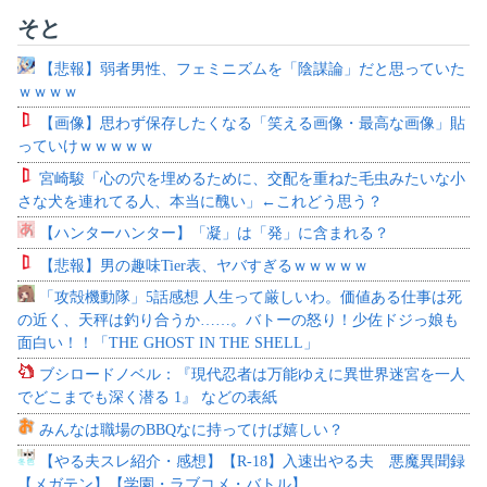
そと
【悲報】弱者男性、フェミニズムを「陰謀論」だと思っていた
ｗｗｗｗ
【画像】思わず保存したくなる「笑える画像・最高な画像」貼
っていけｗｗｗｗｗ
宮崎駿「心の穴を埋めるために、交配を重ねた毛虫みたいな小
さな犬を連れてる人、本当に醜い」←これどう思う？
【ハンターハンター】「凝」は「発」に含まれる？
【悲報】男の趣味Tier表、ヤバすぎるｗｗｗｗｗ
「攻殻機動隊」5話感想 人生って厳しいわ。価値ある仕事は死
の近く、天秤は釣り合うか……。バトーの怒り！少佐ドジっ娘も
面白い！！「THE GHOST IN THE SHELL」
ブシロードノベル：『現代忍者は万能ゆえに異世界迷宮を一人
でどこまでも深く潜る 1』 などの表紙
みんなは職場のBBQなに持ってけば嬉しい？
【やる夫スレ紹介・感想】【R-18】入速出やる夫 悪魔異聞録
【メガテン】【学園・ラブコメ・バトル】