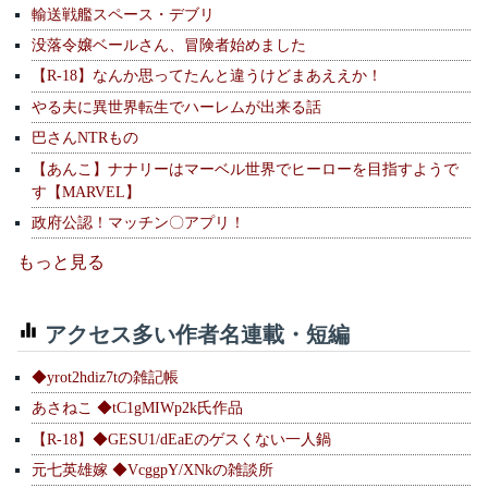
輸送戦艦スペース・デブリ
没落令嬢ベールさん、冒険者始めました
【R-18】なんか思ってたんと違うけどまあええか！
やる夫に異世界転生でハーレムが出来る話
巴さんNTRもの
【あんこ】ナナリーはマーベル世界でヒーローを目指すようで
す【MARVEL】
政府公認！マッチン〇アプリ！
もっと見る
アクセス多い作者名連載・短編
◆yrot2hdiz7tの雑記帳
あさねこ ◆tC1gMIWp2k氏作品
【R-18】◆GESU1/dEaEのゲスくない一人鍋
元七英雄嫁 ◆VcggpY/XNkの雑談所