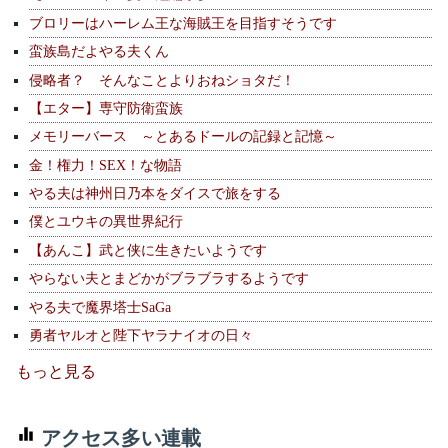
ブロリーはハーレム王な海賊王を目指すそうです
蛮族島だよやる夫くん
侵略者？ そんなことよりおねショタだ！
【エター】専守防衛蛮族
メモリーバース ～とあるドールの記録と記憶～
金！権力！SEX！な物語
やる夫は神州日乃本をダイスで旅をする
僕とユウキの異世界紀行
【あんこ】武と侠に生きたいようです
やらない夫とまどかがブラブラするようです
やる夫で魔界塔士SaGa
勇者ヤルオと陛下ヤラナイオの日々
もっと見る
アクセス多い連載