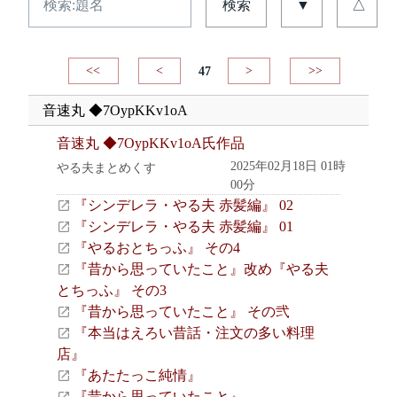
検索
▼
△
<<
<
47
>
>>
音速丸 ◆7OypKKv1oA
音速丸 ◆7OypKKv1oA氏作品
2025年02月18日 01時
やる夫まとめくす
00分
『シンデレラ・やる夫 赤髪編』 02
『シンデレラ・やる夫 赤髪編』 01
『やるおとちっふ』 その4
『昔から思っていたこと』改め『やる夫
とちっふ』 その3
『昔から思っていたこと』 その弐
『本当はえろい昔話・注文の多い料理
店』
『あたたっこ純情』
『昔から思っていたこと』