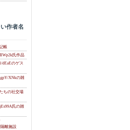
い作者名
雑記帳
MIWp2k氏作品
1/dEaEのゲス
gpY/XNkの雑
士たちの社交場
jEs99A氏の雑
ナ
kの隔離施設