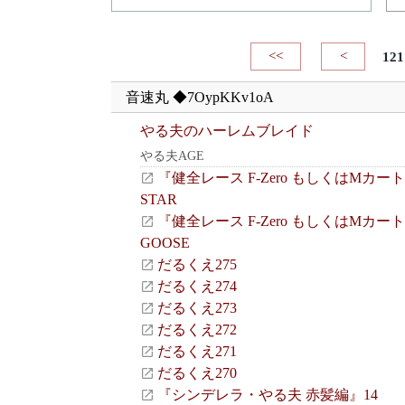
<<
<
121
音速丸 ◆7OypKKv1oA
やる夫のハーレムブレイド
やる夫AGE
『健全レース F-Zero もしくはMカート
STAR
『健全レース F-Zero もしくはMカート
GOOSE
だるくえ275
だるくえ274
だるくえ273
だるくえ272
だるくえ271
だるくえ270
『シンデレラ・やる夫 赤髪編』14