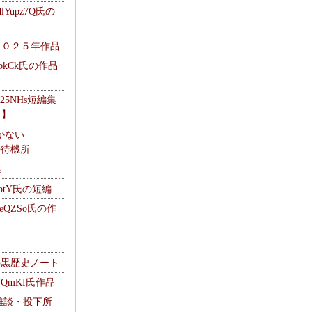
Yupz7Q氏の
２０２５年作品
UbkCk氏の作品
325NHs短編集
ロ】
かない
Mの待機所
集
HptY氏の短編
heQZSo氏の作
cの黒歴史ノート
WQmKI氏作品
wの雑談・投下所