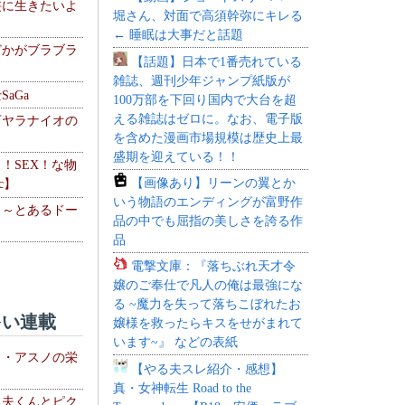
侠に生きたいよ
堀さん、対面で高須幹弥にキレる
← 睡眠は大事だと話題
どかがブラブラ
【話題】日本で1番売れている
雑誌、週刊少年ジャンプ紙版が
aGa
100万部を下回り国内で大台を超
える雑誌はゼロに。なお、電子版
下ヤラナイオの
を含めた漫画市場規模は歴史上最
盛期を迎えている！！
力！SEX！な物
【画像あり】リーンの翼とか
c】
いう物語のエンディングが富野作
 ～とあるドー
品の中でも屈指の美しさを誇る作
～
品
電撃文庫：『落ちぶれ天才令
嬢のご奉仕で凡人の俺は最強にな
る ~魔力を失って落ちこぼれたお
い連載
嬢様を救ったらキスをせがまれて
います~』 などの表紙
ト・アスノの栄
【やる夫スレ紹介・感想】
真・女神転生 Road to the
る夫くんとピク