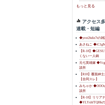
もっと見る
アクセス多
連載・短編
◆yrot2hdiz7tの
あさねこ ◆tC1g
【R-18】◆GESU
くない一人鍋
元七英雄嫁 ◆Vcg
談所
【R18】覆面紳
【合同スレ】
みちゃか ◆OOOs
談所
【R-18】リリア
◆YLYxhfTQH