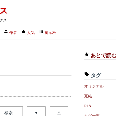
クス
クス
作者
人気
掲示板
あとで読
タグ
オリジナル
完結
R18
検索
▼
△
タグ一覧