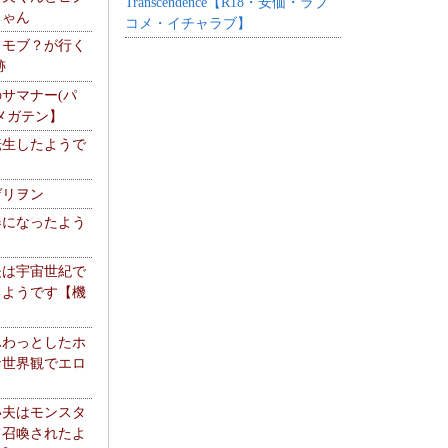
Transcendence【R18・安価・ラブ
ちゃん
コメ・イチャラブ】
】モブ？が行く
跡
サマナー(パ
メガテン】
転生したようで
ゲリヲン
器になったよう
夫は宇宙世紀で
るようです【機
】
ふわっとしたホ
な世界観でエロ
い夫はモンスタ
て召喚されたよ