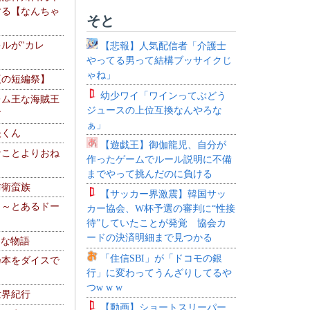
する【なんちゃ
そと
ルが"カレ
【悲報】人気配信者「介護士
やってる男って結構ブッサイクじ
ゃね」
夏の短編祭】
幼少ワイ「ワインってぶどう
レム王な海賊王
ジュースの上位互換なんやろな
す
ぁ」
夫くん
【遊戯王】御伽龍児、自分が
なことよりおね
作ったゲームでルール説明に不備
までやって挑んだのに負ける
防衛蛮族
【サッカー界激震】韓国サッ
 ～とあるドー
カー協会、W杯予選の審判に“性接
～
待”していたことが発覚 協会カ
ードの決済明細まで見つかる
！な物語
「住信SBI」が「ドコモの銀
乃本をダイスで
行」に変わってうんざりしてるや
つw w w
世界紀行
【動画】ショートスリーパー