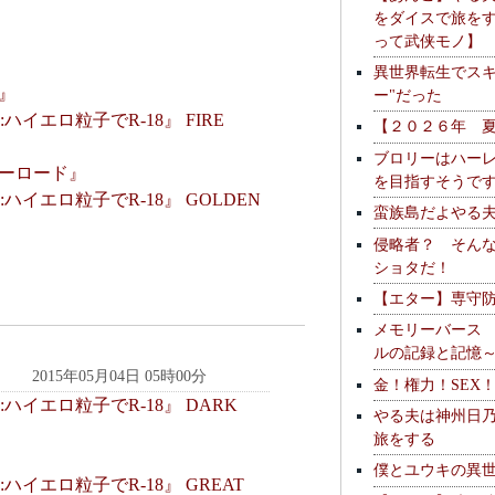
をダイスで旅を
って武侠モノ】
異世界転生でスキ
』
ー"だった
:ハイエロ粒子でR-18』 FIRE
【２０２６年 
ブロリーはハー
ーロード』
を目指すそうで
:ハイエロ粒子でR-18』 GOLDEN
蛮族島だよやる
侵略者？ そん
ショタだ！
【エター】専守
メモリーバース
ルの記録と記憶
2015年05月04日 05時00分
金！権力！SEX
:ハイエロ粒子でR-18』 DARK
やる夫は神州日
旅をする
僕とユウキの異
:ハイエロ粒子でR-18』 GREAT