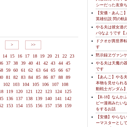
シーだった友奈
【安価・あんこ
英雄伝説 閃の軌
やる夫は彼女達の
パ)なようです【
ドクオが異世界
>
>>
す
黙示録ヱヴァン
14
15
16
17
18
19
20
21
22
23
やる夫は天魔の
36
37
38
39
40
41
42
43
44
45
です
58
59
60
61
62
63
64
65
66
67
【あんこ】やる
80
81
82
83
84
85
86
87
88
89
本物を見せられ
1
102
103
104
105
106
107
108
動戦士ガンダム
18
119
120
121
122
123
124
125
【R-18】なんか
35
136
137
138
139
140
141
142
ビー漫画みたい
52
153
154
155
156
157
158
159
をするお話
【安価】やらな
ーマスターとし