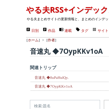
やる夫RSS+インデッ
やる夫まとめサイトの更新情報と、まとめのインデッ
日別
作品
連載
タグ
サイト
[
ホーム
]
>
[
作者
]
音速丸 ◆7OypKKv1oA
関連トリップ
音速丸 ◆8uPaHulQy.
音速丸 ◆7OypKKv1oA