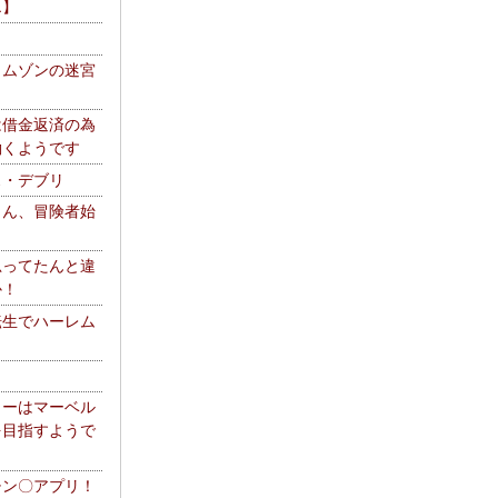
エ】
リムゾンの迷宮
は借金返済の為
働くようです
ス・デブリ
さん、冒険者始
思ってたんと違
か！
転生でハーレム
リーはマーベル
を目指すようで
チン〇アプリ！