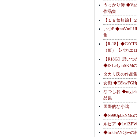
うっかり侍 ◆Vgdl
作品集
【１８禁短編】
いつP ◆nnVmL
集
【R-18】◆G/YT
（仮）【バカエ
【R18G】思いつ
◆JSLa4ymSK
タカリ氏の作品
女衒 ◆E8kwFG
なつしお ◆myje
品集
国際的な小咄
◆N99UpbkNM
ルピア ◆1v1ZP
◆toJd5AYQt