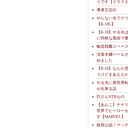
うです【ドラク
勇者立志伝
やらない夫でク
【R-18G】
【R-18】やる夫
に特殊な風俗で
輸送戦艦スペー
没落令嬢ベール
めました
【R-18】なんか
うけどまあええ
やる夫に異世界
が出来る話
巴さんNTRもの
【あんこ】ナナ
世界でヒーロー
す【MARVEL】
政府公認！マッ