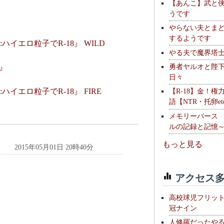
【あんこ】武と
うです
やらない夫とま
するようです
:ハイエロ粒子でR-18』 WILD
やる夫で魔界塔士S
勇者ヤルオと陛
』
日々
【R-18】金！権
:ハイエロ粒子でR-18』 FIRE
語【NTR・托卵et
メモリーバース
ルの記録と記憶
もっと見る
2015年05月01日 20時40分
アクセス多
高校球児フリッ
冠ナイン
人修羅だったや