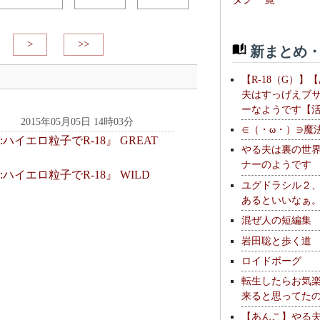
>
>>
新まとめ・
【R-18（G）】
夫はすっげえブ
ーなようです【
2015年05月05日 14時03分
∈（・ω・）∋魔
:ハイエロ粒子でR-18』 GREAT
やる夫は裏の世
ナーのようです
:ハイエロ粒子でR-18』 WILD
ユグドラシル２
あるといいなぁ
混ぜ人の短編集
岩田聡と歩く道
ロイドボーグ
転生したらお気
来ると思ってた
【あんこ】やる