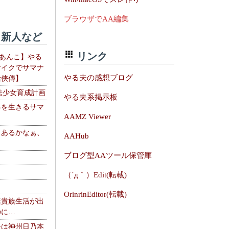
ブラウザでAA編集
新人など
リンク
【あんこ】やる
サイクでサマナ
やる夫の感想ブログ
活俠傳】
法少女育成計画
やる夫系掲示板
界を生きるサマ
AAMZ Viewer
、あるかなぁ、
AAHub
。
ブログ型AAツール保管庫
（´д｀）Edit(転載)
OrinrinEditor(転載)
楽貴族生活が出
のに…
夫は神州日乃本