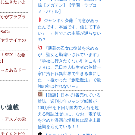
侠に生きたいよ
録【メガテン】【学園・ラブコ
メ・バトル】
どかがブラブラ
ジャンポケ斉藤「同意があっ
たんです。本当です。信じて下さ
aGa
い」 ←何でこの主張が通らない
の？
下ヤラナイオの
『薄暮の乙女は復讐を求める
が、聖女と勘違いされています』
力！SEX！な物
『学校に行きたくない引きこもり
c】
ＪＫは、元日本人転生者の英雄一
 ～とあるドー
家に拾われ異世界で生きる事にし
～
た ～授かった『創造魔法』で最
強の剣は作れない～』
【話題】日本で1番売れている
雑誌、週刊少年ジャンプ紙版が
い連載
100万部を下回り国内で大台を超
える雑誌はゼロに。なお、電子版
ト・アスノの栄
を含めた漫画市場規模は歴史上最
盛期を迎えている！！
る夫くんとピク