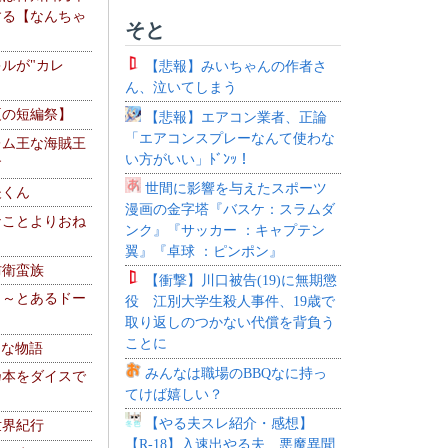
する【なんちゃ
そと
ルが"カレ
【悲報】みいちゃんの作者さ
ん、泣いてしまう
夏の短編祭】
【悲報】エアコン業者、正論
「エアコンスプレーなんて使わな
レム王な海賊王
い方がいい」ﾄﾞﾝｯ！
す
世間に影響を与えたスポーツ
夫くん
漫画の金字塔『バスケ：スラムダ
なことよりおね
ンク』『サッカー ：キャプテン
翼』『卓球 ：ピンポン』
防衛蛮族
【衝撃】川口被告(19)に無期懲
 ～とあるドー
役 江別大学生殺人事件、19歳で
～
取り返しのつかない代償を背負う
ことに
！な物語
みんなは職場のBBQなに持っ
乃本をダイスで
てけば嬉しい？
【やる夫スレ紹介・感想】
世界紀行
【R-18】入速出やる夫 悪魔異聞