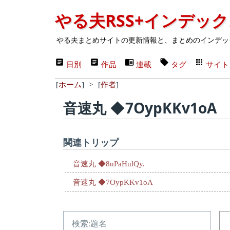
やる夫RSS+インデッ
やる夫まとめサイトの更新情報と、まとめのインデッ
日別
作品
連載
タグ
サイト
[
ホーム
]
>
[
作者
]
音速丸 ◆7OypKKv1oA
関連トリップ
音速丸 ◆8uPaHulQy.
音速丸 ◆7OypKKv1oA