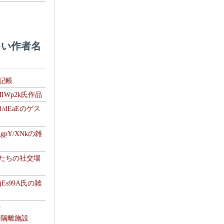
い作者名
雑記帳
MIWp2k氏作品
1/dEaEのゲス
gpY/XNkの雑
士たちの社交場
jEs99A氏の雑
ナ
kの隔離施設