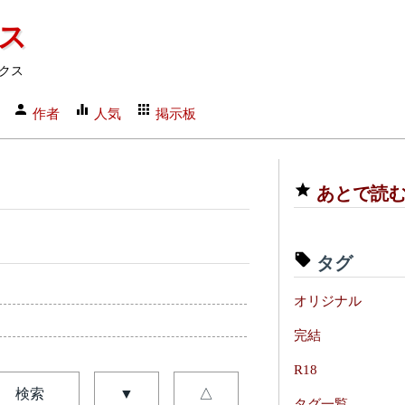
クス
クス
作者
人気
掲示板
あとで読
タグ
オリジナル
完結
R18
検索
▼
△
タグ一覧