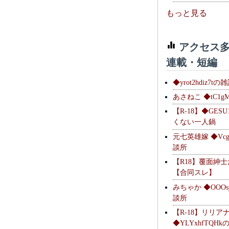
もっと見る
アクセス多
連載・短編
◆yrot2hdiz7tの
あさねこ ◆tC1g
【R-18】◆GESU
くない一人鍋
元七英雄嫁 ◆Vcg
談所
【R18】覆面紳
【合同スレ】
みちゃか ◆OOOs
談所
【R-18】リリア
◆YLYxhfTQH