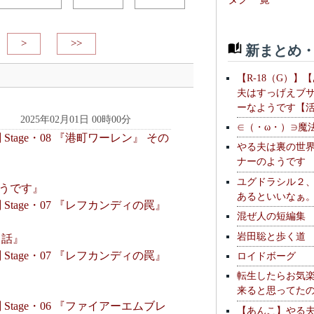
>
>>
新まとめ・
【R-18（G）】
夫はすっげえブ
ーなようです【
2025年02月01日 00時00分
∈（・ω・）∋魔
tage・08 『港町ワーレン』 その
やる夫は裏の世
ナーのようです
ユグドラシル２
うです』
あるといいなぁ
tage・07 『レフカンディの罠』
混ぜ人の短編集
岩田聡と歩く道
る話』
tage・07 『レフカンディの罠』
ロイドボーグ
転生したらお気
来ると思ってた
tage・06 『ファイアーエムブレ
【あんこ】やる