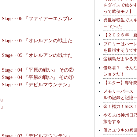
をダイスで旅を
って武侠モノ】
tage・06 『ファイアーエムブレ
異世界転生でスキ
ー"だった
【２０２６年 
tage・05 『オレルアンの戦士た
ブロリーはハー
を目指すそうで
tage・05 『オレルアンの戦士た
蛮族島だよやる
侵略者？ そん
tage・04 『平原の戦い』 その②
ショタだ！
tage・04 『平原の戦い』 その①
【エター】専守
tage・03 『デビルマウンテン』
メモリーバース
ルの記録と記憶
編』
金！権力！SEX
篇』
やる夫は神州日
旅をする
僕とユウキの異
tage・03 『デビルマウンテン』