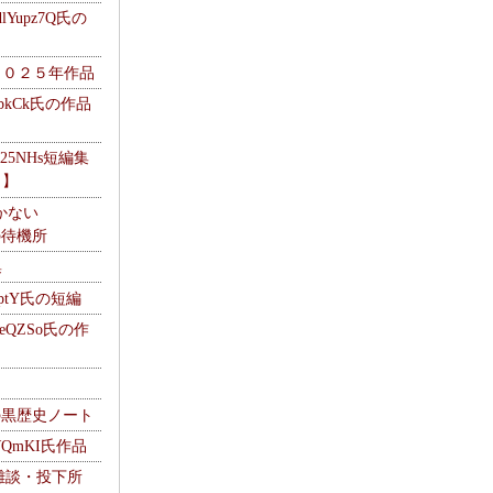
Yupz7Q氏の
２０２５年作品
UbkCk氏の作品
325NHs短編集
ロ】
かない
Mの待機所
集
HptY氏の短編
heQZSo氏の作
cの黒歴史ノート
WQmKI氏作品
wの雑談・投下所