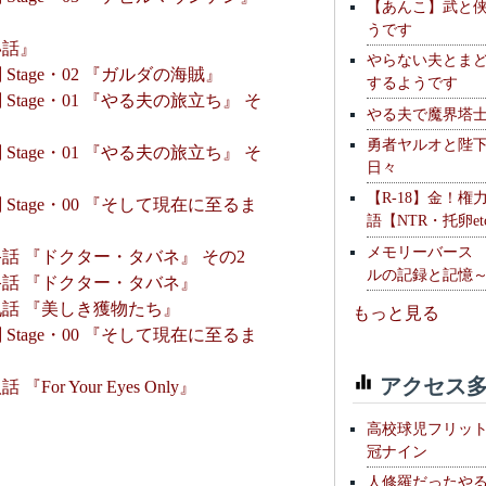
【あんこ】武と
うです
い話』
やらない夫とま
tage・02 『ガルダの海賊』
するようです
tage・01 『やる夫の旅立ち』 そ
やる夫で魔界塔士S
勇者ヤルオと陛
tage・01 『やる夫の旅立ち』 そ
日々
【R-18】金！権
tage・00 『そして現在に至るま
語【NTR・托卵et
メモリーバース
話 『ドクター・タバネ』 その2
ルの記録と記憶
話 『ドクター・タバネ』
話 『美しき獲物たち』
もっと見る
tage・00 『そして現在に至るま
アクセス多
 Your Eyes Only』
高校球児フリッ
冠ナイン
人修羅だったや