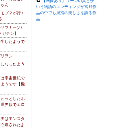
【画像あり】リーンの翼とか
ちゃん
いう物語のエンディングが富野作
品の中でも屈指の美しさを誇る作
】モブ？が行く
品
跡
サマナー(パ
メガテン】
転生したようで
ゲリヲン
器になったよう
夫は宇宙世紀で
るようです【機
】
ふわっとしたホ
な世界観でエロ
い夫はモンスタ
て召喚されたよ