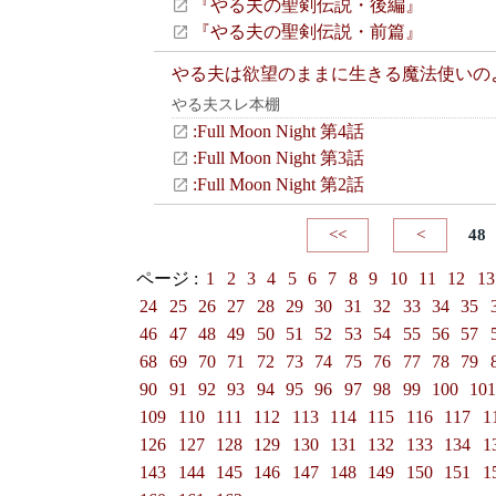
『やる夫の聖剣伝説・後編』
『やる夫の聖剣伝説・前篇』
やる夫は欲望のままに生きる魔法使いの
やる夫スレ本棚
:Full Moon Night 第4話
:Full Moon Night 第3話
:Full Moon Night 第2話
<<
<
48
ページ :
1
2
3
4
5
6
7
8
9
10
11
12
13
24
25
26
27
28
29
30
31
32
33
34
35
46
47
48
49
50
51
52
53
54
55
56
57
68
69
70
71
72
73
74
75
76
77
78
79
90
91
92
93
94
95
96
97
98
99
100
10
109
110
111
112
113
114
115
116
117
1
126
127
128
129
130
131
132
133
134
1
143
144
145
146
147
148
149
150
151
1