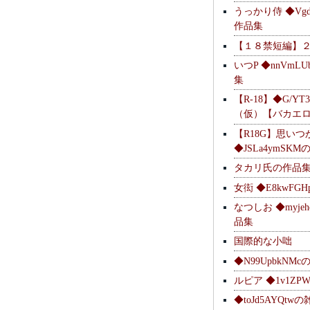
うっかり侍 ◆Vgdl
作品集
【１８禁短編】
いつP ◆nnVmL
集
【R-18】◆G/YT
（仮）【バカエ
【R18G】思いつ
◆JSLa4ymSK
タカリ氏の作品
女衒 ◆E8kwFG
なつしお ◆myje
品集
国際的な小咄
◆N99UpbkNM
ルピア ◆1v1ZP
◆toJd5AYQt