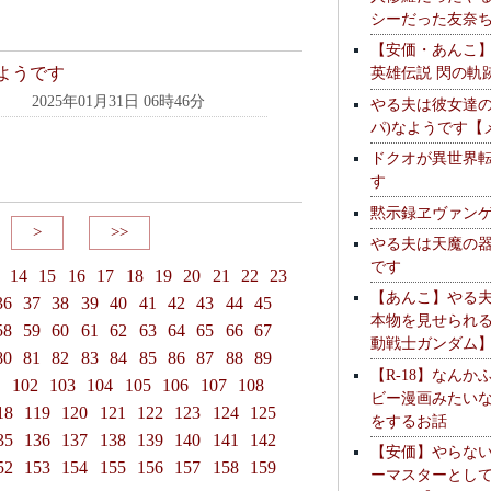
シーだった友奈
【安価・あんこ
ようです
英雄伝説 閃の軌
2025年01月31日 06時46分
やる夫は彼女達の
パ)なようです【
ドクオが異世界
す
黙示録ヱヴァン
>
>>
やる夫は天魔の
です
14
15
16
17
18
19
20
21
22
23
【あんこ】やる
36
37
38
39
40
41
42
43
44
45
本物を見せられ
58
59
60
61
62
63
64
65
66
67
動戦士ガンダム
80
81
82
83
84
85
86
87
88
89
【R-18】なんか
1
102
103
104
105
106
107
108
ビー漫画みたい
18
119
120
121
122
123
124
125
をするお話
35
136
137
138
139
140
141
142
【安価】やらな
52
153
154
155
156
157
158
159
ーマスターとし