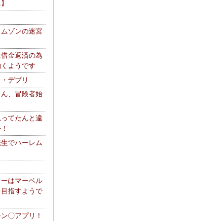
エ】
リムゾンの迷宮
は借金返済の為
働くようです
ス・デブリ
さん、冒険者始
思ってたんと違
か！
転生でハーレム
リーはマーベル
を目指すようで
チン〇アプリ！