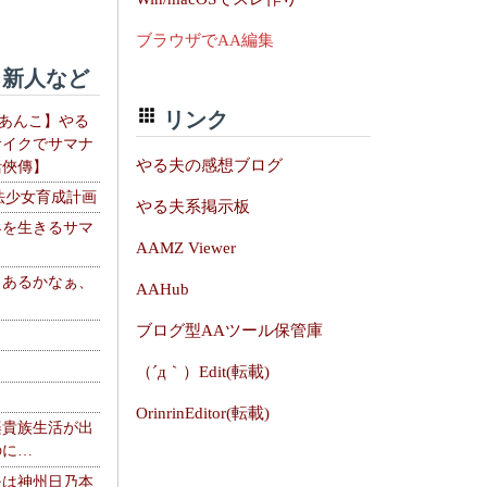
ブラウザでAA編集
新人など
リンク
【あんこ】やる
サイクでサマナ
やる夫の感想ブログ
活俠傳】
法少女育成計画
やる夫系掲示板
界を生きるサマ
AAMZ Viewer
、あるかなぁ、
AAHub
。
ブログ型AAツール保管庫
（´д｀）Edit(転載)
OrinrinEditor(転載)
楽貴族生活が出
のに…
夫は神州日乃本