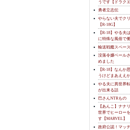
うです【ドラク
勇者立志伝
やらない夫でク
【R-18G】
【R-18】やる夫
に特殊な風俗で
輸送戦艦スペー
没落令嬢ベール
めました
【R-18】なんか
うけどまあええ
やる夫に異世界
が出来る話
巴さんNTRもの
【あんこ】ナナ
世界でヒーロー
す【MARVEL】
政府公認！マッ