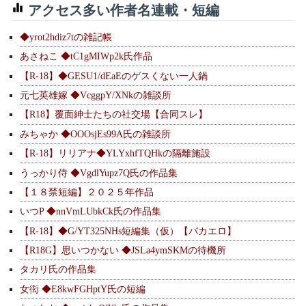
アクセス多い作者名連載・短編
◆yrot2hdiz7tの雑記帳
あさねこ ◆tC1gMIWp2k氏作品
【R-18】◆GESU1/dEaEのゲスくない一人鍋
元七英雄嫁 ◆VcggpY/XNkの雑談所
【R18】覆面紳士たちの社交場【合同スレ】
みちゃか ◆OOOsjEs99A氏の雑談所
【R-18】リリアナ◆YLYxhfTQHkの隔離施設
うっかり侍 ◆VgdlYupz7Q氏の作品集
【１８禁短編】２０２５年作品
いつP ◆nnVmLUbkCk氏の作品集
【R-18】◆G/YT325NHs短編集（仮）【バカエロ】
【R18G】思いつかない ◆JSLa4ymSKMの待機所
タカリ氏の作品集
女衒 ◆E8kwFGHptY氏の短編