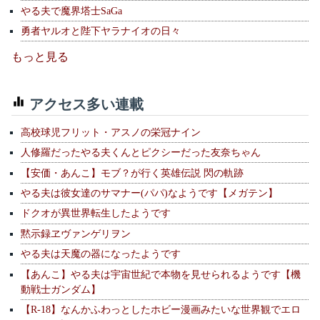
やる夫で魔界塔士SaGa
勇者ヤルオと陛下ヤラナイオの日々
もっと見る
アクセス多い連載
高校球児フリット・アスノの栄冠ナイン
人修羅だったやる夫くんとピクシーだった友奈ちゃん
【安価・あんこ】モブ？が行く英雄伝説 閃の軌跡
やる夫は彼女達のサマナー(パパ)なようです【メガテン】
ドクオが異世界転生したようです
黙示録ヱヴァンゲリヲン
やる夫は天魔の器になったようです
【あんこ】やる夫は宇宙世紀で本物を見せられるようです【機
動戦士ガンダム】
【R-18】なんかふわっとしたホビー漫画みたいな世界観でエロ