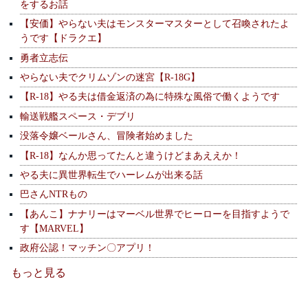
をするお話
【安価】やらない夫はモンスターマスターとして召喚されたよ
うです【ドラクエ】
勇者立志伝
やらない夫でクリムゾンの迷宮【R-18G】
【R-18】やる夫は借金返済の為に特殊な風俗で働くようです
輸送戦艦スペース・デブリ
没落令嬢ベールさん、冒険者始めました
【R-18】なんか思ってたんと違うけどまあええか！
やる夫に異世界転生でハーレムが出来る話
巴さんNTRもの
【あんこ】ナナリーはマーベル世界でヒーローを目指すようで
す【MARVEL】
政府公認！マッチン〇アプリ！
もっと見る