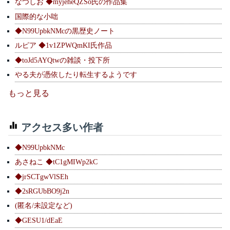
なつしお ◆myjeheQZSo氏の作品集
国際的な小咄
◆N99UpbkNMcの黒歴史ノート
ルピア ◆1v1ZPWQmKI氏作品
◆toJd5AYQtwの雑談・投下所
やる夫が憑依したり転生するようです
もっと見る
アクセス多い作者
◆N99UpbkNMc
あさねこ ◆tC1gMIWp2kC
◆jrSCTgwVlSEh
◆2sRGUbBO9j2n
(匿名/未設定など)
◆GESU1/dEaE