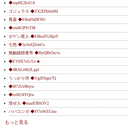
◆xqs6E2kxUA
ゴジュラス ◆ZX2DX6eltM
胃薬 ◆036aFhDFNU
◆rnuK5PIvTM
ゼゲン星人 ◆E8kwFGHptY
七色 ◆5yAzQ5rmCs
無触蹌踉童帝 ◆HyQRiOn/vs
◆EV0X7vG/Uc★
◆4RALeHt2Lppf
うっかり侍 ◆VgdlYupz7Q
◆l872UrR6yw
◆toJd5AYQtw
混ぜ人 ◆mazEBItOV2
ババコンガ ◆Ff7nWZGtso
もっと見る