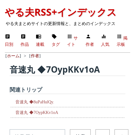
やる夫RSS+インデックス
やる夫まとめサイトの更新情報と、まとめのインデックス
サ
掲
日別
作品
連載
タグ
イト
作者
人気
示板
[
ホーム
]
>
[
作者
]
音速丸 ◆7OypKKv1oA
関連トリップ
音速丸 ◆8uPaHulQy.
音速丸 ◆7OypKKv1oA