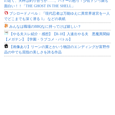
の近く、天秤は釣り合うか……。バトーの怒り！少佐ドジっ娘も
面白い！！「THE GHOST IN THE SHELL」
ブシロードノベル：『現代忍者は万能ゆえに異世界迷宮を一人
でどこまでも深く潜る 1』 などの表紙
みんなは職場のBBQなに持ってけば嬉しい？
【やる夫スレ紹介・感想】【R-18】入速出やる夫 悪魔異聞録
【メガテン】【学園・ラブコメ・バトル】
【画像あり】リーンの翼とかいう物語のエンディングが富野作
品の中でも屈指の美しさを誇る作品