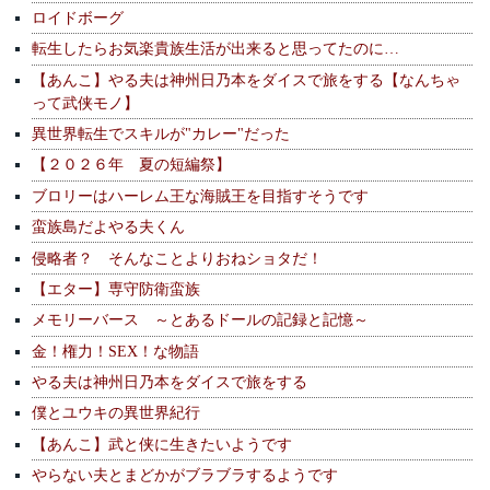
ロイドボーグ
転生したらお気楽貴族生活が出来ると思ってたのに…
【あんこ】やる夫は神州日乃本をダイスで旅をする【なんちゃ
って武侠モノ】
異世界転生でスキルが"カレー"だった
【２０２６年 夏の短編祭】
ブロリーはハーレム王な海賊王を目指すそうです
蛮族島だよやる夫くん
侵略者？ そんなことよりおねショタだ！
【エター】専守防衛蛮族
メモリーバース ～とあるドールの記録と記憶～
金！権力！SEX！な物語
やる夫は神州日乃本をダイスで旅をする
僕とユウキの異世界紀行
【あんこ】武と侠に生きたいようです
やらない夫とまどかがブラブラするようです