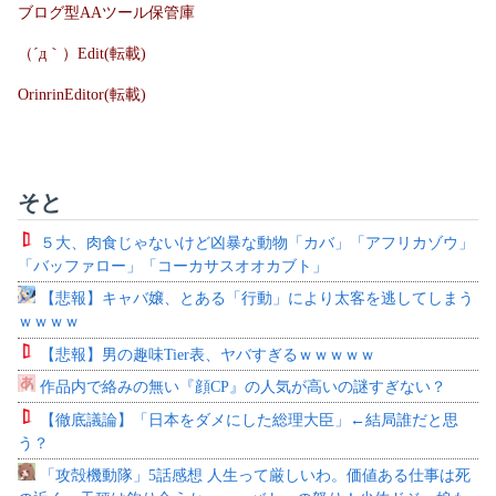
ブログ型AAツール保管庫
（´д｀）Edit(転載)
OrinrinEditor(転載)
そと
５大、肉食じゃないけど凶暴な動物「カバ」「アフリカゾウ」
「バッファロー」「コーカサスオオカブト」
【悲報】キャバ嬢、とある「行動」により太客を逃してしまう
ｗｗｗｗ
【悲報】男の趣味Tier表、ヤバすぎるｗｗｗｗｗ
作品内で絡みの無い『顔CP』の人気が高いの謎すぎない？
【徹底議論】「日本をダメにした総理大臣」←結局誰だと思
う？
「攻殻機動隊」5話感想 人生って厳しいわ。価値ある仕事は死