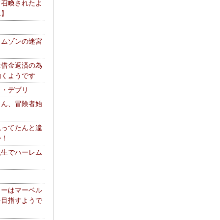
て召喚されたよ
エ】
リムゾンの迷宮
は借金返済の為
働くようです
ス・デブリ
さん、冒険者始
思ってたんと違
か！
転生でハーレム
リーはマーベル
を目指すようで