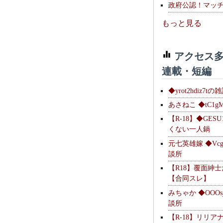
政府公認！マッ
もっと見る
アクセス多
連載・短編
◆yrot2hdiz7tの
あさねこ ◆tC1g
【R-18】◆GESU
くない一人鍋
元七英雄嫁 ◆Vcg
談所
【R18】覆面紳
【合同スレ】
みちゃか ◆OOOs
談所
【R-18】リリア