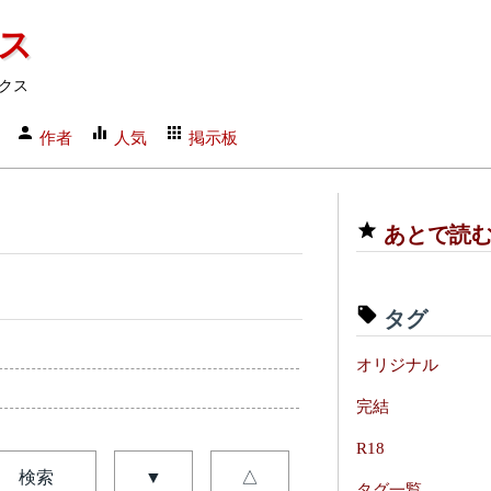
クス
クス
作者
人気
掲示板
あとで読
タグ
オリジナル
完結
R18
検索
▼
△
タグ一覧