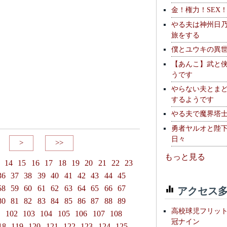
金！権力！SEX
やる夫は神州日
旅をする
僕とユウキの異
【あんこ】武と
うです
やらない夫とま
するようです
やる夫で魔界塔士S
勇者ヤルオと陛
日々
>
>>
もっと見る
14
15
16
17
18
19
20
21
22
23
36
37
38
39
40
41
42
43
44
45
アクセス多
58
59
60
61
62
63
64
65
66
67
80
81
82
83
84
85
86
87
88
89
高校球児フリッ
1
102
103
104
105
106
107
108
冠ナイン
18
119
120
121
122
123
124
125