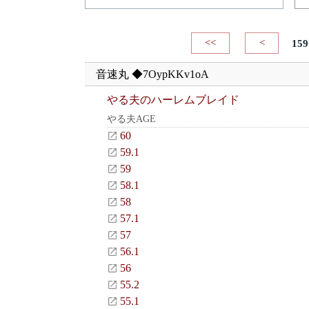
<<
<
159
音速丸 ◆7OypKKv1oA
やる夫のハーレムブレイド
やる夫AGE
60
59.1
59
58.1
58
57.1
57
56.1
56
55.2
55.1