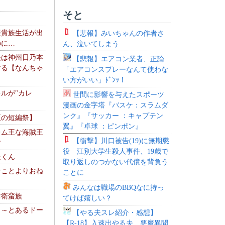
そと
楽貴族生活が出
【悲報】みいちゃんの作者さ
のに…
ん、泣いてしまう
夫は神州日乃本
【悲報】エアコン業者、正論
する【なんちゃ
「エアコンスプレーなんて使わな
い方がいい」ﾄﾞﾝｯ！
ルが"カレ
世間に影響を与えたスポーツ
漫画の金字塔『バスケ：スラムダ
ンク』『サッカー ：キャプテン
夏の短編祭】
翼』『卓球 ：ピンポン』
レム王な海賊王
【衝撃】川口被告(19)に無期懲
す
役 江別大学生殺人事件、19歳で
夫くん
取り返しのつかない代償を背負う
なことよりおね
ことに
みんなは職場のBBQなに持っ
防衛蛮族
てけば嬉しい？
 ～とあるドー
【やる夫スレ紹介・感想】
～
【R-18】入速出やる夫 悪魔異聞