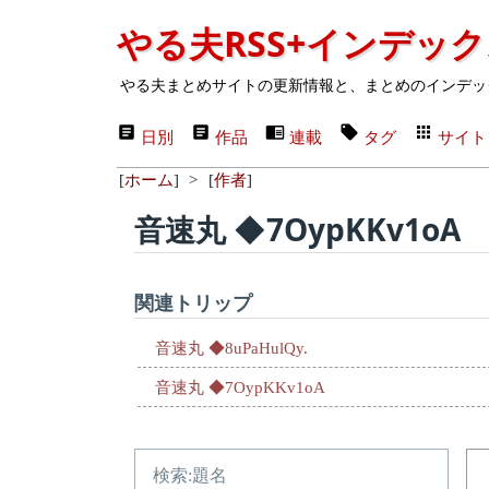
やる夫RSS+インデッ
やる夫まとめサイトの更新情報と、まとめのインデッ
日別
作品
連載
タグ
サイト
[
ホーム
]
>
[
作者
]
音速丸 ◆7OypKKv1oA
関連トリップ
音速丸 ◆8uPaHulQy.
音速丸 ◆7OypKKv1oA