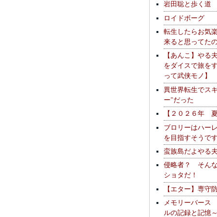
岩田聡と歩く道
ロイドボーグ
転生したらお気
来ると思ってた
【あんこ】やる
をダイスで旅を
って武侠モノ】
異世界転生でスキ
ー"だった
【２０２６年 
ブロリーはハー
を目指すそうで
蛮族島だよやる
侵略者？ そん
ショタだ！
【エター】専守
メモリーバース
ルの記録と記憶