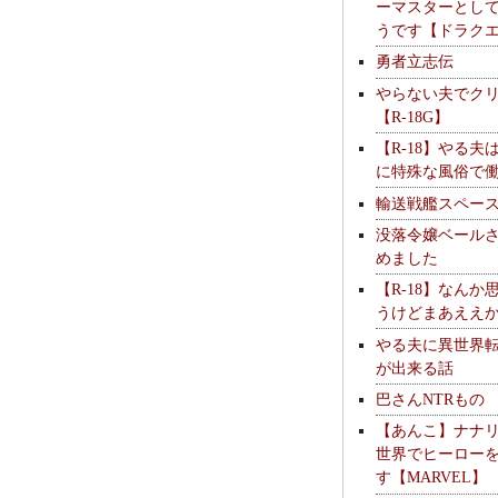
ーマスターとし
うです【ドラク
勇者立志伝
やらない夫でク
【R-18G】
【R-18】やる夫
に特殊な風俗で
輸送戦艦スペー
没落令嬢ベール
めました
【R-18】なんか
うけどまあええ
やる夫に異世界
が出来る話
巴さんNTRもの
【あんこ】ナナ
世界でヒーロー
す【MARVEL】