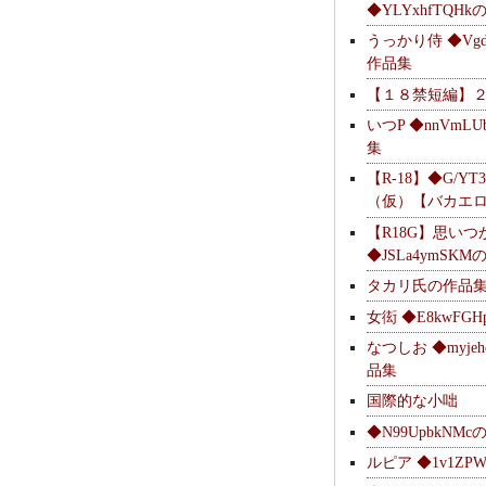
◆YLYxhfTQH
うっかり侍 ◆Vgdl
作品集
【１８禁短編】
いつP ◆nnVmL
集
【R-18】◆G/YT
（仮）【バカエ
【R18G】思いつ
◆JSLa4ymSK
タカリ氏の作品
女衒 ◆E8kwFG
なつしお ◆myje
品集
国際的な小咄
◆N99UpbkNM
ルピア ◆1v1ZP