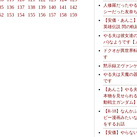
人修羅だったや
35
136
137
138
139
140
141
142
シーだった友奈
52
153
154
155
156
157
158
159
【安価・あんこ
英雄伝説 閃の軌
やる夫は彼女達の
パ)なようです【
ドクオが異世界
す
黙示録ヱヴァン
やる夫は天魔の
です
【あんこ】やる
本物を見せられ
動戦士ガンダム
【R-18】なんか
ビー漫画みたい
をするお話
【安価】やらな