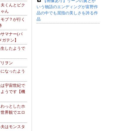
【画像あり】リーンの翼とか
る夫くんとピク
いう物語のエンディングが富野作
ちゃん
品の中でも屈指の美しさを誇る作
品
】モブ？が行く
跡
サマナー(パ
メガテン】
転生したようで
ゲリヲン
器になったよう
夫は宇宙世紀で
るようです【機
】
ふわっとしたホ
な世界観でエロ
い夫はモンスタ