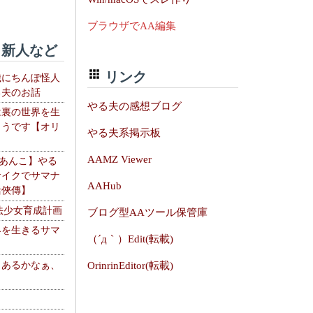
ブラウザでAA編集
新人など
リンク
織にちんぽ怪人
る夫のお話
やる夫の感想ブログ
は裏の世界を生
ようです【オリ
やる夫系掲示板
】
AAMZ Viewer
【あんこ】やる
サイクでサマナ
AAHub
活俠傳】
法少女育成計画
ブログ型AAツール保管庫
界を生きるサマ
（´д｀）Edit(転載)
、あるかなぁ、
OrinrinEditor(転載)
。