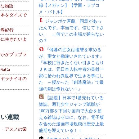
録【メガテン】【学園・ラブコ
！な物語
メ・バトル】
乃本をダイスで
ジャンポケ斉藤「同意があっ
たんです。本当です。信じて下さ
世界紀行
い」 ←何でこの主張が通らない
侠に生きたいよ
の？
『薄暮の乙女は復讐を求める
どかがブラブラ
が、聖女と勘違いされています』
『学校に行きたくない引きこもり
ＪＫは、元日本人転生者の英雄一
aGa
家に拾われ異世界で生きる事にし
下ヤラナイオの
た ～授かった『創造魔法』で最
強の剣は作れない～』
【話題】日本で1番売れている
雑誌、週刊少年ジャンプ紙版が
100万部を下回り国内で大台を超
い連載
える雑誌はゼロに。なお、電子版
を含めた漫画市場規模は歴史上最
ト・アスノの栄
盛期を迎えている！！