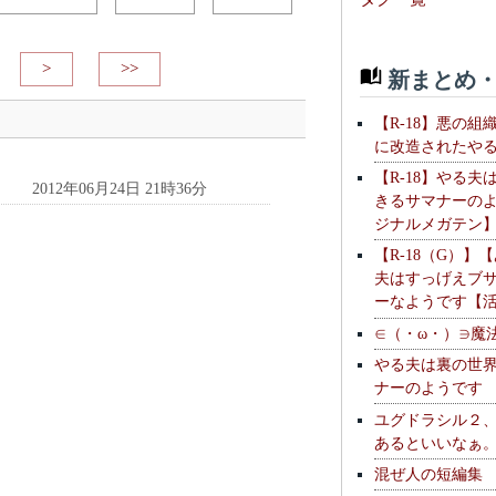
>
>>
新まとめ・
【R-18】悪の組
に改造されたや
【R-18】やる夫
2012年06月24日 21時36分
きるサマナーの
ジナルメガテン
【R-18（G）】
夫はすっげえブ
ーなようです【
∈（・ω・）∋魔
やる夫は裏の世
ナーのようです
ユグドラシル２
あるといいなぁ
混ぜ人の短編集