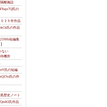
kの隔離施設
Yupz7Q氏の
２０２５年作品
UbkCk氏の作品
325NHs短編集
ロ】
かない
Mの待機所
集
HptY氏の短編
heQZSo氏の作
cの黒歴史ノート
WQmKI氏作品