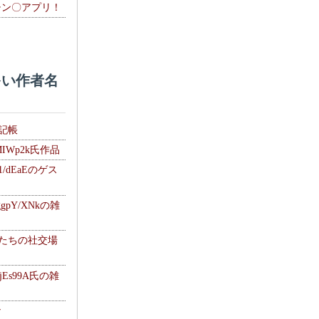
チン〇アプリ！
い作者名
雑記帳
MIWp2k氏作品
1/dEaEのゲス
gpY/XNkの雑
士たちの社交場
jEs99A氏の雑
ナ