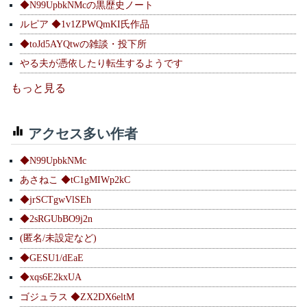
◆N99UpbkNMcの黒歴史ノート
ルピア ◆1v1ZPWQmKI氏作品
◆toJd5AYQtwの雑談・投下所
やる夫が憑依したり転生するようです
もっと見る
アクセス多い作者
◆N99UpbkNMc
あさねこ ◆tC1gMIWp2kC
◆jrSCTgwVlSEh
◆2sRGUbBO9j2n
(匿名/未設定など)
◆GESU1/dEaE
◆xqs6E2kxUA
ゴジュラス ◆ZX2DX6eltM