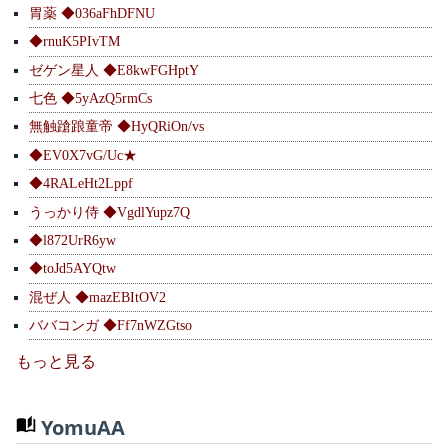
胃薬 ◆036aFhDFNU
◆rnuK5PIvTM
ゼゲン星人 ◆E8kwFGHptY
七色 ◆5yAzQ5rmCs
無触蹌踉童帝 ◆HyQRiOn/vs
◆EV0X7vG/Uc★
◆4RALeHt2Lppf
うっかり侍 ◆VgdlYupz7Q
◆l872UrR6yw
◆toJd5AYQtw
混ぜ人 ◆mazEBItOV2
ババコンガ ◆Ff7nWZGtso
もっと見る
YomuAA