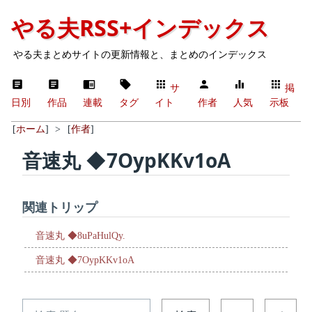
やる夫RSS+インデックス
やる夫まとめサイトの更新情報と、まとめのインデックス
サ
掲
日別
作品
連載
タグ
イト
作者
人気
示板
[
ホーム
]
>
[
作者
]
音速丸 ◆7OypKKv1oA
関連トリップ
音速丸 ◆8uPaHulQy.
音速丸 ◆7OypKKv1oA