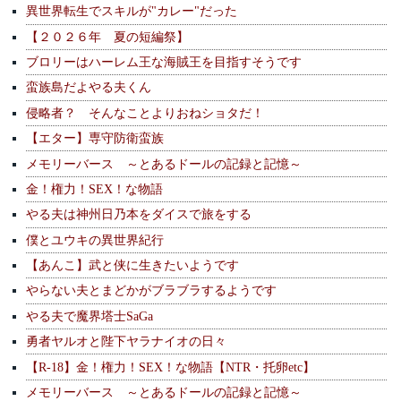
異世界転生でスキルが"カレー"だった
【２０２６年 夏の短編祭】
ブロリーはハーレム王な海賊王を目指すそうです
蛮族島だよやる夫くん
侵略者？ そんなことよりおねショタだ！
【エター】専守防衛蛮族
メモリーバース ～とあるドールの記録と記憶～
金！権力！SEX！な物語
やる夫は神州日乃本をダイスで旅をする
僕とユウキの異世界紀行
【あんこ】武と侠に生きたいようです
やらない夫とまどかがブラブラするようです
やる夫で魔界塔士SaGa
勇者ヤルオと陛下ヤラナイオの日々
【R-18】金！権力！SEX！な物語【NTR・托卵etc】
メモリーバース ～とあるドールの記録と記憶～