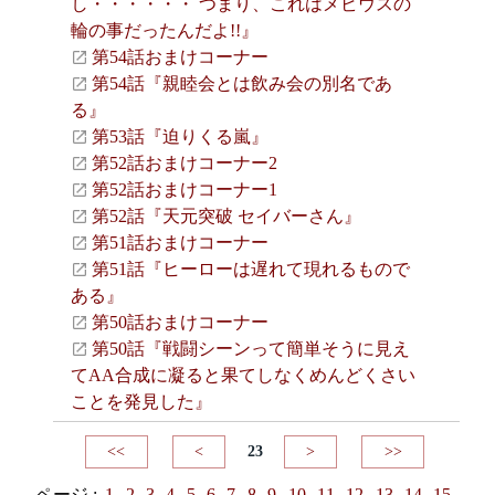
し・・・・・・ つまり、これはメビウスの
輪の事だったんだよ!!』
第54話おまけコーナー
第54話『親睦会とは飲み会の別名であ
る』
第53話『迫りくる嵐』
第52話おまけコーナー2
第52話おまけコーナー1
第52話『天元突破 セイバーさん』
第51話おまけコーナー
第51話『ヒーローは遅れて現れるもので
ある』
第50話おまけコーナー
第50話『戦闘シーンって簡単そうに見え
てAA合成に凝ると果てしなくめんどくさい
ことを発見した』
<<
<
23
>
>>
ページ :
1
2
3
4
5
6
7
8
9
10
11
12
13
14
15