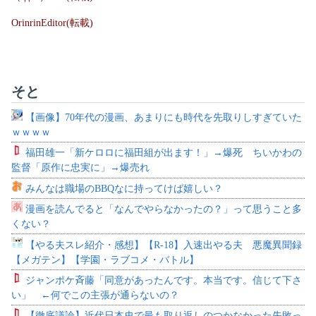
OrinrinEditor(転載)
そと
【画像】70年代の漫画、あまりにも時代を先取りしすぎていた
ｗｗｗｗ
福田雄一「新ケロロに福田組が出ます！」→爆死 ちいかわの
監督「原作に忠実に」→爆売れ
みんなは職場のBBQなに持ってけば嬉しい？
漫画を読んでると「なんでやらなかったの？」って思うこと多
くない？
【やる夫スレ紹介・感想】【R-18】入速出やる夫 悪魔異聞録
【メガテン】【学園・ラブコメ・バトル】
ジャンポケ斉藤「同意があったんです。本当です。信じて下さ
い」 ←何でこの主張が通らないの？
【徹底議論】近代日本史で最も取り返しのつかなかった失敗っ