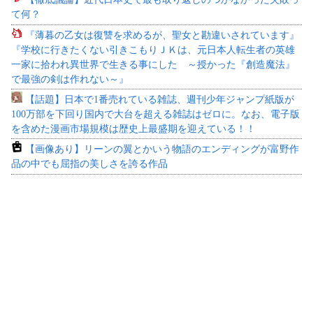
て何？
『薄暮の乙女は復讐を求めるが、聖女と勘違いされています』
『学校に行きたくない引きこもりＪＫは、元日本人転生者の英雄
一家に拾われ異世界で生きる事にした ～授かった『創造魔法』
で最強の剣は作れない～』
【話題】日本で1番売れている雑誌、週刊少年ジャンプ紙版が
100万部を下回り国内で大台を超える雑誌はゼロに。なお、電子版
を含めた漫画市場規模は歴史上最盛期を迎えている！！
【画像あり】リーンの翼とかいう物語のエンディングが富野作
品の中でも屈指の美しさを誇る作品