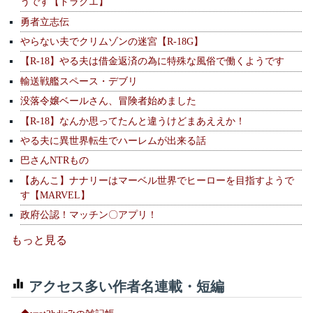
うです【ドラクエ】
勇者立志伝
やらない夫でクリムゾンの迷宮【R-18G】
【R-18】やる夫は借金返済の為に特殊な風俗で働くようです
輸送戦艦スペース・デブリ
没落令嬢ベールさん、冒険者始めました
【R-18】なんか思ってたんと違うけどまあええか！
やる夫に異世界転生でハーレムが出来る話
巴さんNTRもの
【あんこ】ナナリーはマーベル世界でヒーローを目指すようで
す【MARVEL】
政府公認！マッチン〇アプリ！
もっと見る
アクセス多い作者名連載・短編