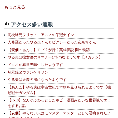
もっと見る
アクセス多い連載
高校球児フリット・アスノの栄冠ナイン
人修羅だったやる夫くんとピクシーだった友奈ちゃん
【安価・あんこ】モブ？が行く英雄伝説 閃の軌跡
やる夫は彼女達のサマナー(パパ)なようです【メガテン】
ドクオが異世界転生したようです
黙示録ヱヴァンゲリヲン
やる夫は天魔の器になったようです
【あんこ】やる夫は宇宙世紀で本物を見せられるようです【機
動戦士ガンダム】
【R-18】なんかふわっとしたホビー漫画みたいな世界観でエロ
をするお話
【安価】やらない夫はモンスターマスターとして召喚されたよ