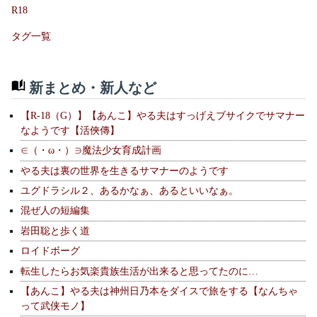
R18
タグ一覧
新まとめ・新人など
【R-18（G）】【あんこ】やる夫はすっげえブサイクでサマナー
なようです【活俠傳】
∈（・ω・）∋魔法少女育成計画
やる夫は裏の世界を生きるサマナーのようです
ユグドラシル２、あるかなぁ、あるといいなぁ。
混ぜ人の短編集
岩田聡と歩く道
ロイドボーグ
転生したらお気楽貴族生活が出来ると思ってたのに…
【あんこ】やる夫は神州日乃本をダイスで旅をする【なんちゃ
って武侠モノ】