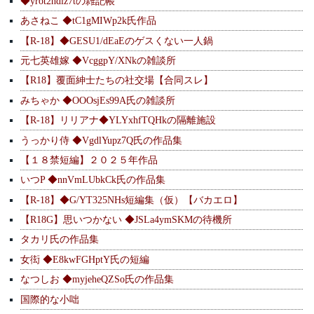
◆yrot2hdiz7tの雑記帳
あさねこ ◆tC1gMIWp2k氏作品
【R-18】◆GESU1/dEaEのゲスくない一人鍋
元七英雄嫁 ◆VcggpY/XNkの雑談所
【R18】覆面紳士たちの社交場【合同スレ】
みちゃか ◆OOOsjEs99A氏の雑談所
【R-18】リリアナ◆YLYxhfTQHkの隔離施設
うっかり侍 ◆VgdlYupz7Q氏の作品集
【１８禁短編】２０２５年作品
いつP ◆nnVmLUbkCk氏の作品集
【R-18】◆G/YT325NHs短編集（仮）【バカエロ】
【R18G】思いつかない ◆JSLa4ymSKMの待機所
タカリ氏の作品集
女衒 ◆E8kwFGHptY氏の短編
なつしお ◆myjeheQZSo氏の作品集
国際的な小咄