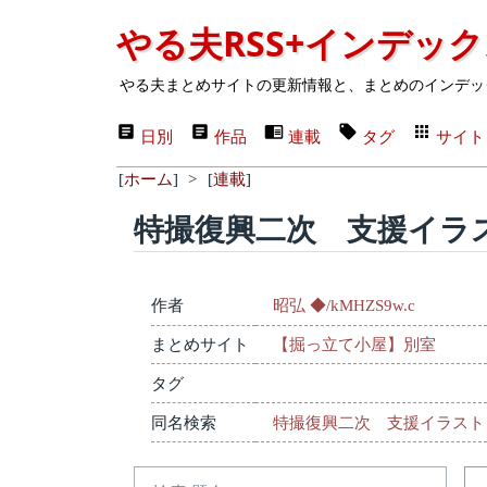
やる夫RSS+インデッ
やる夫まとめサイトの更新情報と、まとめのインデッ
日別
作品
連載
タグ
サイト
[
ホーム
]
>
[
連載
]
特撮復興二次 支援イラ
作者
昭弘 ◆/kMHZS9w.c
まとめサイト
【掘っ立て小屋】別室
タグ
同名検索
特撮復興二次 支援イラスト