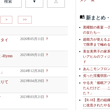
検索
▼
△
新まとめ・
>
>>
黒曜館の夜宴 —
の女たち—
2026年05月11日
？
超能力が使える
ンタイ
で限界まで極め
美女美男子の家
2025年09月11日
？
Hymn
いアヒルのフィ
ド
あんこモンフロ
2024年12月26日
？
ま」
劣った淫魔弱音
2023年04月29日
？
在りて
やる夫「催眠ア
たんだけど……
た？」
2023年03月21日
？
グ
【R-18】悪の組
に改造されたや