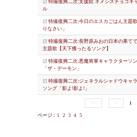
特撮復興二次:支援絵 ネメシスチョコキ
ル
特撮復興二次:今日のエスカごはん主題
りなさい」
特撮復興二次:長野原みおの日本の果て
主題歌【天下獲ったるソング】
特撮復興二次:悪魔将軍キャラクターソ
「ザ・デーモン」
特撮復興二次:ジェネラルシャドウキャ
ソング「影よ!影よ!」
<<
<
1
ページ :
1
2
3
4
5