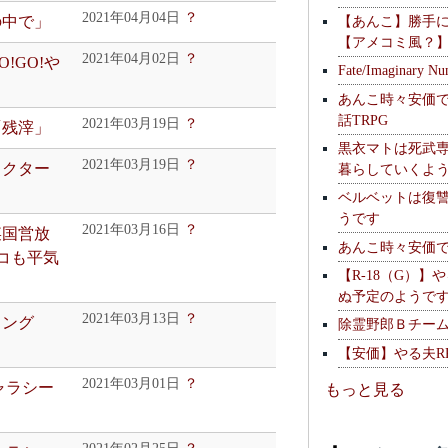
2021年04月04日
？
【あんこ】勝手
の中で」
【アメコミ風？
2021年04月02日
？
!GO!や
Fate/Imaginary Nu
あんこ時々安価
話TRPG
2021年03月19日
？
「残滓」
黒衣マトは死武専
2021年03月19日
？
ラクター
暮らしていくよ
ベルベットは復
うです
2021年03月16日
？
某国営放
あんこ時々安価
コも平気
【R-18（G）】
ぬ予定のようで
2021年03月13日
？
ソング
除霊野郎Ｂチー
【安価】やる夫R
2021年03月01日
？
ャラシー
もっと見る