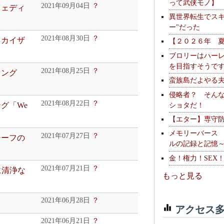
って武侠モノ】
2021年09月04日
？
ウェディ
異世界転生でスキ
ー"だった
2021年08月30日
？
スカイザ
【２０２６年 
ブロリーはハー
を目指すそうで
2021年08月25日
？
ソング
蛮族島だよやる
侵略者？ そん
2021年08月22日
？
ショタだ！
グ「We
【エター】専守
メモリーバース
2021年07月27日
？
チーフの
ルの記録と記憶
金！権力！SEX
2021年07月21日
？
に清浄な
もっと見る
2021年06月28日
？
アクセス多
2021年06月21日
？
」