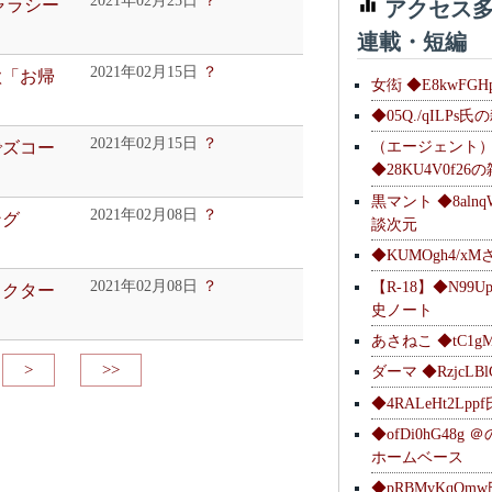
2021年02月25日
？
アクセス多
ャラシー
連載・短編
2021年02月15日
？
歌「お帰
女衒 ◆E8kwFG
◆05Q./qILPs
2021年02月15日
？
（エージェント
でズコー
◆28KU4V0f2
黒マント ◆8alnq
2021年02月08日
？
ング
談次元
◆KUMOgh4/x
【R-18】◆N99U
2021年02月08日
？
ラクター
史ノート
あさねこ ◆tC1g
>
>>
ダーマ ◆RzjcL
◆4RALeHt2Lp
◆ofDi0hG48
ホームベース
◆pRBMvKqQm