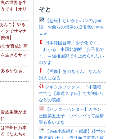
は裏の世界を生
そと
ようです【オリ
】
【悲報】ちいかわパンのお値
【あんこ】やる
段、お前らの想像の12倍高いｗｗ
サイクでサマナ
ｗｗ
活俠傳】
日本韓国台湾「少子化です」
法少女育成計画
←わかる 中国北朝鮮「少子化で
界を生きるサマ
す」←強権国家でも止められない
のかよ
、あるかなぁ、
【画像】あのちゃん、なんか
。
別人になる
ツギクルブックス：『不遇転
生でも【豪運スキル】で大逆転!』
などの表紙
【ハンターハンター】カキン
楽貴族生活が出
王国第五王子、ツベッパって結構
のに…
謎も多いよな
夫は神州日乃本
【Web小説紹介・感想】後世の
する【なんちゃ
歴史家いわく、俺は面従腹背の成