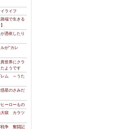
マイライフ
は路端で生きる
者】
夫が憑依したり
す
ルが"カレ
は異世界にクラ
ったようです
ブレム ～うた
で惑星のさみだ
でヒーローもの
陽大獄 カラツ
杯戦争 奮闘記