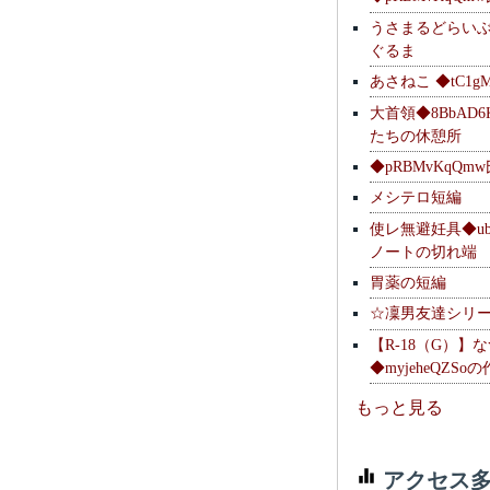
うさまるどらい
ぐるま
あさねこ ◆tC1g
大首領◆8BbAD6
たちの休憩所
◆pRBMvKqQm
メシテロ短編
使レ無避妊具◆ubsq
ノートの切れ端
胃薬の短編
☆凜男友達シリ
【R-18（G）】
◆myjeheQZS
もっと見る
アクセス多