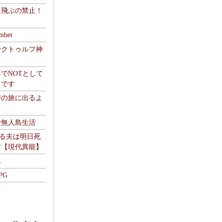
に飛ぶの禁止！
】
mbet
でクトゥルフ神
でNOTとして
うです
讐の旅に出るよ
で無人島生活
やる夫は明日死
す【現代異能】
ム
PG