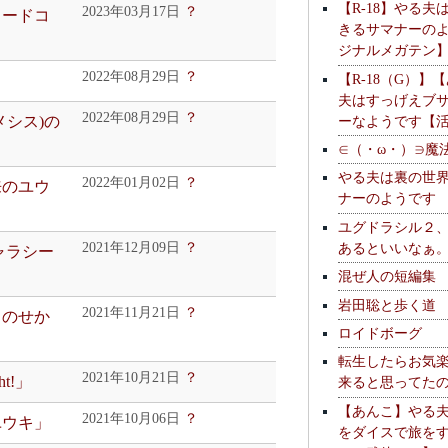
【R-18】やる夫
2023年03月17日
？
カードコ
きるサマナーの
ジナルメガテン
2022年08月29日
？
【R-18（G）】
夫はすっげえブ
2022年08月29日
？
ーなようです【
メシス)の
∈（・ω・）∋魔
やる夫は裏の世
2022年01月02日
？
来のユウ
ナーのようです
ユグドラシル２
2021年12月09日
？
あるといいなぁ
ャラシー
混ぜ人の短編集
岩田聡と歩く道
2021年11月21日
？
うのせか
ロイドボーグ
転生したらお気
2021年10月21日
？
t!」
来ると思ってた
【あんこ】やる
2021年10月06日
？
ユウキ」
をダイスで旅を