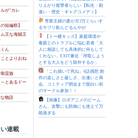
り上がり復讐者らしい【転生・勘
ルが"カレ
違い・歴史・ギャグコメディ】
専業主婦の妻が月3万ぐらいす
夏の短編祭】
るサプリ飲んどるんやが
レム王な海賊王
【トー横キッズ】家庭環境や
す
毒親とのトラブルに悩む若者「大
人に相談しても具体的に何もして
夫くん
くれない」EXIT兼近「搾取しよう
なことよりおね
とする大人をどう除外するか」
「これ描いて死ね」6話感想 創
防衛蛮族
作の楽しさと厳しさ、出逢いと再
 ～とあるドー
会。コミティア閉会まで面白い初
～
のサークル参加！！
！な物語
【画像】ロボアニメのビーム
さん、攻撃にも防御にも使えて万
能過ぎる
い連載