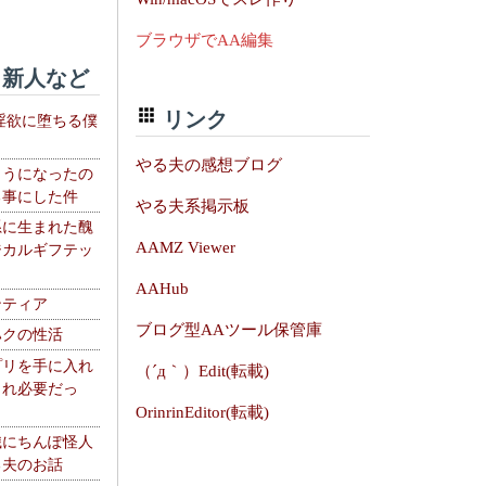
ブラウザでAA編集
新人など
リンク
淫欲に堕ちる僕
やる夫の感想ブログ
ようになったの
る事にした件
やる夫系掲示板
系に生まれた醜
AAMZ Viewer
ジカルギフテッ
AAHub
ンティア
ブログ型AAツール保管庫
ハクの性活
プリを手に入れ
（´д｀）Edit(転載)
これ必要だっ
OrinrinEditor(転載)
織にちんぽ怪人
る夫のお話