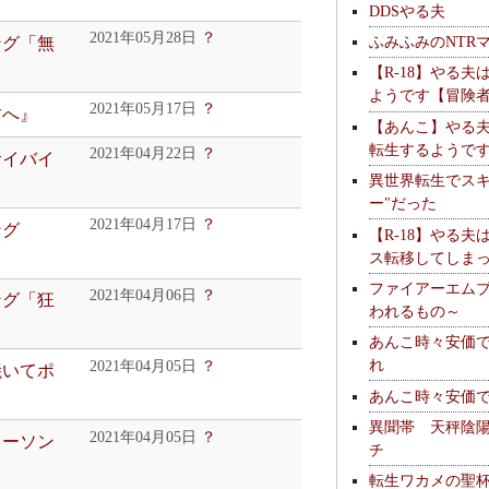
DDSやる夫
2021年05月28日
？
ふみふみのNTR
ング「無
【R-18】やる夫
ようです【冒険
2021年05月17日
？
君へ』
【あんこ】やる
転生するようで
2021年04月22日
？
サイバイ
異世界転生でスキ
ー"だった
2021年04月17日
？
ング
【R-18】やる夫
ス転移してしま
ファイアーエム
2021年04月06日
？
ング「狂
われるもの～
あんこ時々安価
れ
2021年04月05日
？
焼いてポ
あんこ時々安価
異聞帯 天秤陰
2021年04月05日
？
ターソン
チ
転生ワカメの聖