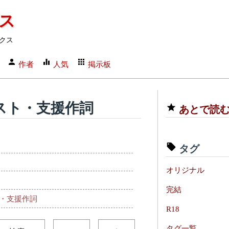
クス
クス
作者
人気
掲示板
スト・支援作詞
あとで読
タグ
オリジナル
完結
・支援作詞
R18
タグ一覧