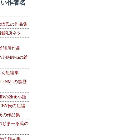
い作者名
HptY氏の作品集
氏の雑談所ネタ
）
6の雑談所作品
WF4MNwaの雑
Mさん短編集
pbkNMcの黒歴
MIWp2k★小話
BlCBY氏の短編
pf氏の作品集
g ＠のじまーる氏の
w氏の作品集