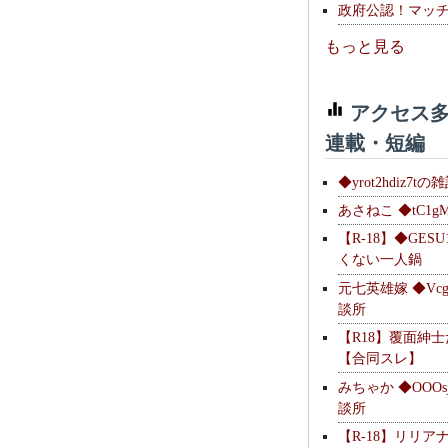
政府公認！マッ
もっと見る
アクセス多
連載・短編
◆yrot2hdiz7tの
あさねこ ◆tC1g
【R-18】◆GESU
くない一人鍋
元七英雄嫁 ◆Vcg
談所
【R18】覆面紳
【合同スレ】
みちゃか ◆OOOs
談所
【R-18】リリア