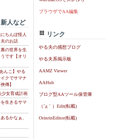
ブラウザでAA編集
新人など
リンク
織にちんぽ怪人
る夫のお話
やる夫の感想ブログ
は裏の世界を生
ようです【オリ
やる夫系掲示板
】
AAMZ Viewer
【あんこ】やる
サイクでサマナ
AAHub
活俠傳】
法少女育成計画
ブログ型AAツール保管庫
界を生きるサマ
（´д｀）Edit(転載)
、あるかなぁ、
OrinrinEditor(転載)
。