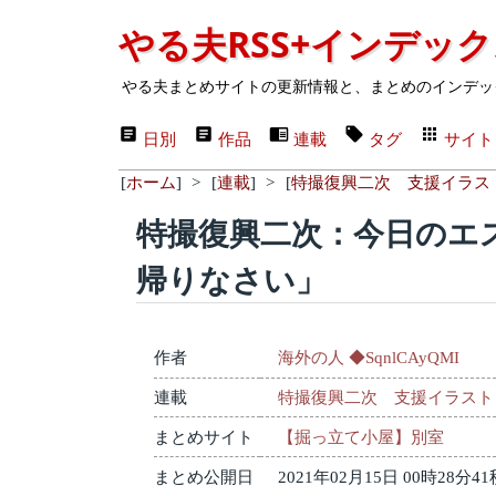
やる夫RSS+インデッ
やる夫まとめサイトの更新情報と、まとめのインデッ
日別
作品
連載
タグ
サイト
[
ホーム
]
>
[
連載
]
>
[
特撮復興二次 支援イラス
特撮復興二次：今日のエ
帰りなさい」
作者
海外の人 ◆SqnlCAyQMI
連載
特撮復興二次 支援イラスト
まとめサイト
【掘っ立て小屋】別室
まとめ公開日
2021年02月15日 00時28分41