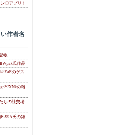
チン〇アプリ！
い作者名
雑記帳
MIWp2k氏作品
1/dEaEのゲス
gpY/XNkの雑
士たちの社交場
jEs99A氏の雑
ナ