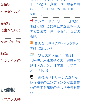
トーの怒り！少佐ドジっ娘も面白
！な物語
い！！「THE GHOST IN THE
乃本をダイスで
SHELL」
ブシロードノベル：『現代忍
世界紀行
者は万能ゆえに異世界迷宮を一人
侠に生きたいよ
でどこまでも深く潜る 1』 などの
表紙
どかがブラブラ
みんなは職場のBBQなに持っ
てけば嬉しい？
aGa
【やる夫スレ紹介・感想】
【R-18】入速出やる夫 悪魔異聞
下ヤラナイオの
録【メガテン】【学園・ラブコ
メ・バトル】
【画像あり】リーンの翼とか
いう物語のエンディングが富野作
品の中でも屈指の美しさを誇る作
い連載
品
ト・アスノの栄