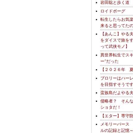
岩田聡と歩く道
ロイドボーグ
転生したらお気
来ると思ってた
【あんこ】やる
をダイスで旅を
って武侠モノ】
異世界転生でスキ
ー"だった
【２０２６年 
ブロリーはハー
を目指すそうで
蛮族島だよやる
侵略者？ そん
ショタだ！
【エター】専守
メモリーバース
ルの記録と記憶