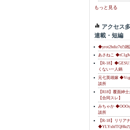
もっと見る
アクセス多
連載・短編
◆yrot2hdiz7tの
あさねこ ◆tC1g
【R-18】◆GESU
くない一人鍋
元七英雄嫁 ◆Vcg
談所
【R18】覆面紳
【合同スレ】
みちゃか ◆OOOs
談所
【R-18】リリア
◆YLYxhfTQH