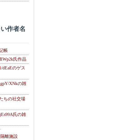
い作者名
雑記帳
MIWp2k氏作品
1/dEaEのゲス
gpY/XNkの雑
士たちの社交場
jEs99A氏の雑
ナ
kの隔離施設