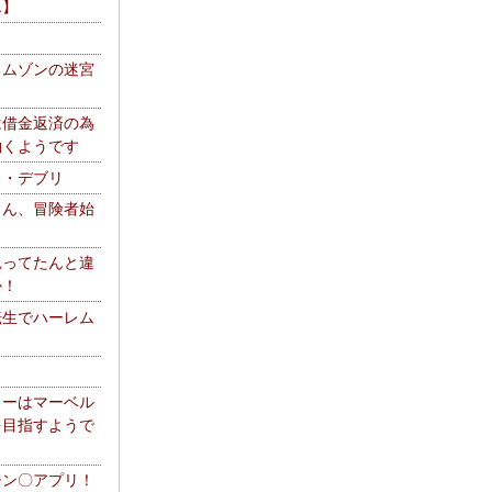
エ】
リムゾンの迷宮
は借金返済の為
働くようです
ス・デブリ
さん、冒険者始
思ってたんと違
か！
転生でハーレム
リーはマーベル
を目指すようで
チン〇アプリ！