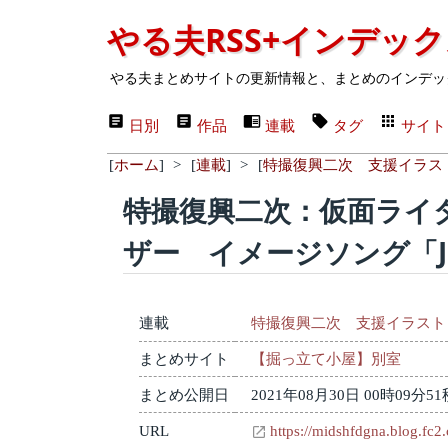
やる夫RSS+インデッ
やる夫まとめサイトの更新情報と、まとめのインデッ
日別
作品
連載
タグ
サイト
[
ホーム
]
>
[
連載
]
>
[
特撮復興二次 支援イラス
特撮復興二次：仮面ライ
ザー イメージソング「Ju
連載
特撮復興二次 支援イラスト
まとめサイト
【掘っ立て小屋】別室
まとめ公開日
2021年08月30日 00時09分51
URL
https://midshfdgna.blog.fc2