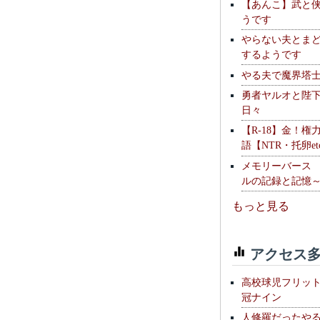
【あんこ】武と
うです
やらない夫とま
するようです
やる夫で魔界塔士S
勇者ヤルオと陛
日々
【R-18】金！権
語【NTR・托卵et
メモリーバース
ルの記録と記憶
もっと見る
アクセス多
高校球児フリッ
冠ナイン
人修羅だったや