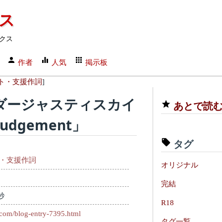
クス
クス
作者
人気
掲示板
ト・支援作詞
]
ダージャスティスカイ
あとで読
dgement」
タグ
・支援作詞
オリジナル
完結
秒
R18
.com/blog-entry-7395.html
タグ一覧