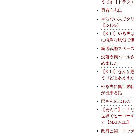
うです【ドラク
勇者立志伝
やらない夫でク
【R-18G】
【R-18】やる夫
に特殊な風俗で
輸送戦艦スペー
没落令嬢ベール
めました
【R-18】なんか
うけどまあええ
やる夫に異世界
が出来る話
巴さんNTRもの
【あんこ】ナナ
世界でヒーロー
す【MARVEL】
政府公認！マッ