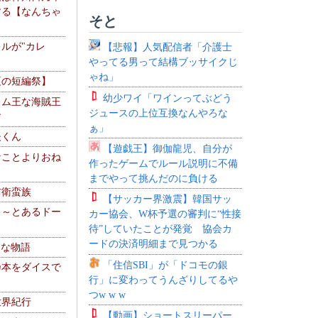
する【なんちゃ
そと
ルが"カレ
【悲報】人気配信者「介護士
やってる男って結構ブッサイクじ
ゃね」
夏の短編祭】
幼少ワイ「ワインってぶどう
レム王な海賊王
ジュースの上位互換なんやろな
す
ぁ」
夫くん
【遊戯王】御伽龍児、自分が
なことよりおね
作ったゲームでルール説明に不備
までやって挑んだのに負ける
防衛蛮族
【サッカー界激震】韓国サッ
 ～とあるドー
カー協会、W杯予選の審判に“性接
～
待”していたことが発覚 協会カ
ードの決済明細まで見つかる
！な物語
「住信SBI」が「ドコモの銀
乃本をダイスで
行」に変わってうんざりしてるや
つw w w
世界紀行
【動画】ショートスリーパー