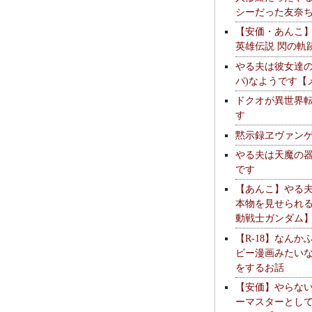
シーだった友奈
【安価・あんこ
英雄伝説 閃の軌
やる夫は彼女達の
パ)なようです【
ドクオが異世界
す
黙示録ヱヴァン
やる夫は天魔の
です
【あんこ】やる
本物を見せられ
動戦士ガンダム
【R-18】なんか
ビー漫画みたい
をするお話
【安価】やらな
ーマスターとし