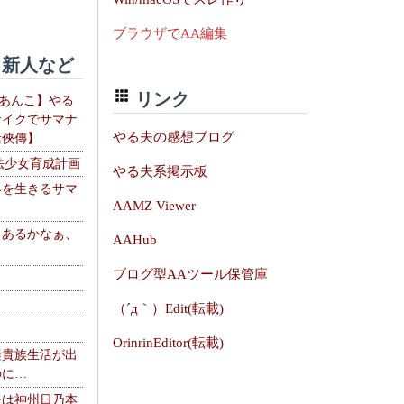
ブラウザでAA編集
新人など
リンク
【あんこ】やる
サイクでサマナ
やる夫の感想ブログ
活俠傳】
法少女育成計画
やる夫系掲示板
界を生きるサマ
AAMZ Viewer
、あるかなぁ、
AAHub
。
ブログ型AAツール保管庫
（´д｀）Edit(転載)
OrinrinEditor(転載)
楽貴族生活が出
のに…
夫は神州日乃本