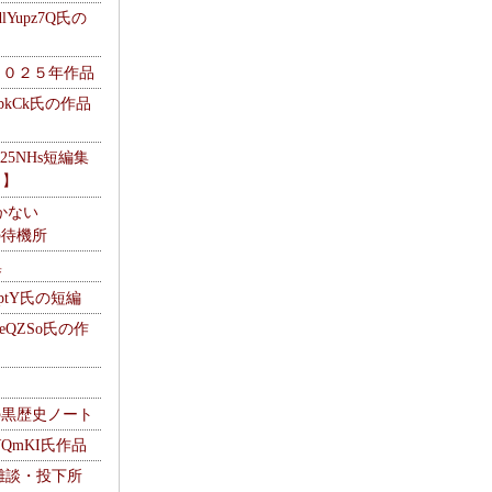
Yupz7Q氏の
２０２５年作品
UbkCk氏の作品
325NHs短編集
ロ】
かない
Mの待機所
集
HptY氏の短編
heQZSo氏の作
cの黒歴史ノート
WQmKI氏作品
wの雑談・投下所