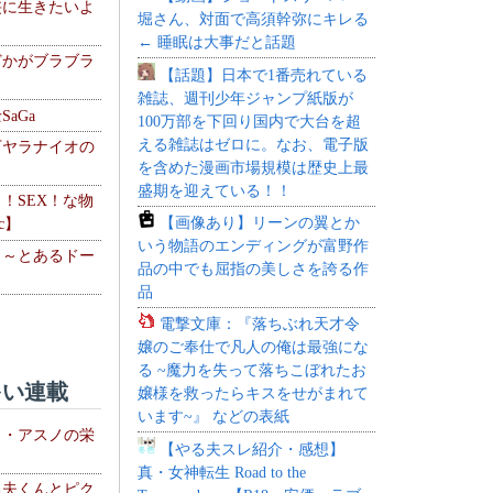
侠に生きたいよ
堀さん、対面で高須幹弥にキレる
← 睡眠は大事だと話題
どかがブラブラ
【話題】日本で1番売れている
雑誌、週刊少年ジャンプ紙版が
aGa
100万部を下回り国内で大台を超
える雑誌はゼロに。なお、電子版
下ヤラナイオの
を含めた漫画市場規模は歴史上最
盛期を迎えている！！
力！SEX！な物
【画像あり】リーンの翼とか
c】
いう物語のエンディングが富野作
 ～とあるドー
品の中でも屈指の美しさを誇る作
～
品
電撃文庫：『落ちぶれ天才令
嬢のご奉仕で凡人の俺は最強にな
る ~魔力を失って落ちこぼれたお
い連載
嬢様を救ったらキスをせがまれて
います~』 などの表紙
ト・アスノの栄
【やる夫スレ紹介・感想】
真・女神転生 Road to the
る夫くんとピク