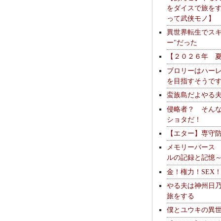
をダイスで旅を
って武侠モノ】
異世界転生でスキ
ー"だった
【２０２６年 
ブロリーはハー
を目指すそうで
蛮族島だよやる
侵略者？ そん
ショタだ！
【エター】専守
メモリーバース
ルの記録と記憶
金！権力！SEX
やる夫は神州日
旅をする
僕とユウキの異