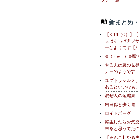
新まとめ・
【R-18（G）】
夫はすっげえブ
ーなようです【
∈（・ω・）∋魔
やる夫は裏の世
ナーのようです
ユグドラシル２
あるといいなぁ
混ぜ人の短編集
岩田聡と歩く道
ロイドボーグ
転生したらお気
来ると思ってた
【あんこ】やる