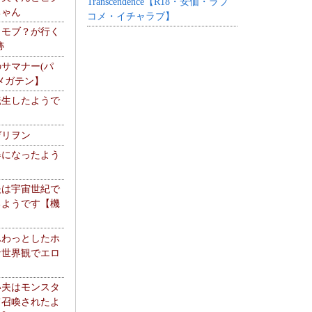
Transcendence【R18・安価・ラブ
ちゃん
コメ・イチャラブ】
】モブ？が行く
跡
サマナー(パ
メガテン】
転生したようで
ゲリヲン
器になったよう
夫は宇宙世紀で
るようです【機
】
ふわっとしたホ
な世界観でエロ
い夫はモンスタ
て召喚されたよ