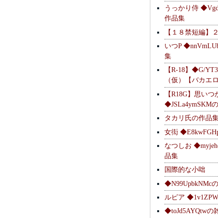
うっかり侍 ◆Vgdl
作品集
【１８禁短編】
いつP ◆nnVmL
集
【R-18】◆G/YT
（仮）【バカエ
【R18G】思いつ
◆JSLa4ymSK
タカリ氏の作品
女衒 ◆E8kwFG
なつしお ◆myje
品集
国際的な小咄
◆N99UpbkNM
ルピア ◆1v1ZP
◆toJd5AYQt