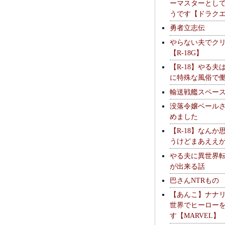
ーマスターとし
うです【ドラク
勇者立志伝
やらない夫でク
【R-18G】
【R-18】やる夫
に特殊な風俗で
輸送戦艦スペー
没落令嬢ベール
めました
【R-18】なんか
うけどまあええ
やる夫に異世界
が出来る話
巴さんNTRもの
【あんこ】ナナ
世界でヒーロー
す【MARVEL】