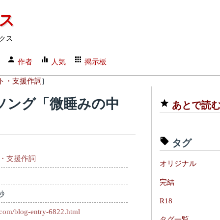
クス
クス
作者
人気
掲示板
ト・支援作詞
]
ソング「微睡みの中
あとで読
タグ
・支援作詞
オリジナル
完結
秒
R18
.com/blog-entry-6822.html
タグ一覧