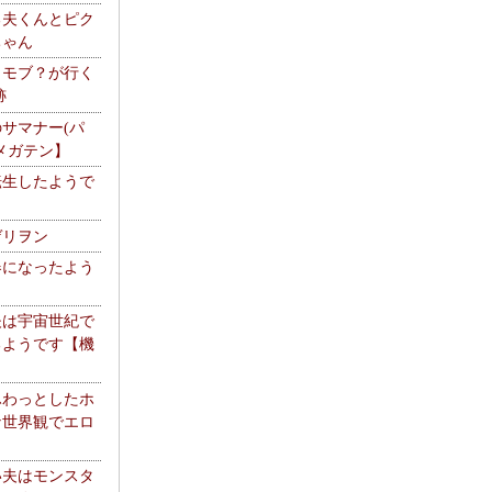
る夫くんとピク
ちゃん
】モブ？が行く
跡
サマナー(パ
メガテン】
転生したようで
ゲリヲン
器になったよう
夫は宇宙世紀で
るようです【機
】
ふわっとしたホ
な世界観でエロ
い夫はモンスタ