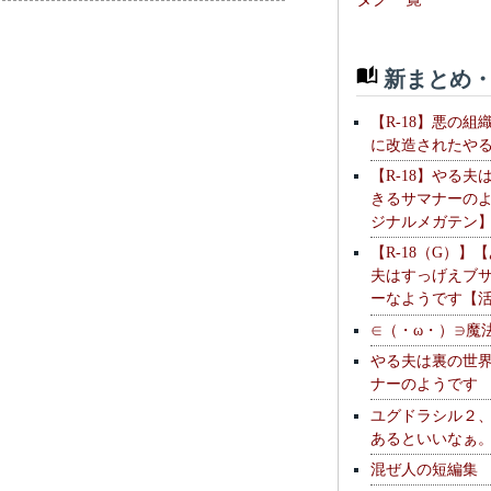
新まとめ・
【R-18】悪の組
に改造されたや
【R-18】やる夫
きるサマナーの
ジナルメガテン
【R-18（G）】
夫はすっげえブ
ーなようです【
∈（・ω・）∋魔
やる夫は裏の世
ナーのようです
ユグドラシル２
あるといいなぁ
混ぜ人の短編集