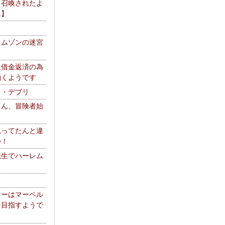
て召喚されたよ
エ】
リムゾンの迷宮
は借金返済の為
働くようです
ス・デブリ
さん、冒険者始
思ってたんと違
か！
転生でハーレム
リーはマーベル
を目指すようで