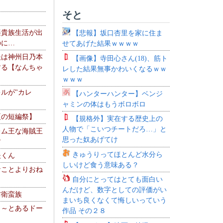
そと
楽貴族生活が出
【悲報】坂口杏里を家に住ま
のに…
せてあげた結果ｗｗｗｗ
夫は神州日乃本
【画像】寺田心さん(18)、筋ト
する【なんちゃ
レした結果無事かわいくなるｗｗ
ｗｗｗ
ルが"カレ
【ハンターハンター】ベンジ
ャミンの体はもうボロボロ
夏の短編祭】
【規格外】実在する歴史上の
人物で「こいつチートだろ…」と
レム王な海賊王
思った奴あげてけ
す
きゅうりってほとんど水分ら
夫くん
しいけど食う意味ある？
なことよりおね
自分にとってはとても面白い
んだけど、数字としての評価がい
防衛蛮族
まいち良くなくて悔しいっていう
 ～とあるドー
作品 その２８
～