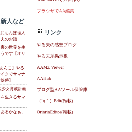
ブラウザでAA編集
新人など
リンク
織にちんぽ怪人
る夫のお話
やる夫の感想ブログ
は裏の世界を生
ようです【オリ
やる夫系掲示板
】
AAMZ Viewer
【あんこ】やる
サイクでサマナ
AAHub
活俠傳】
法少女育成計画
ブログ型AAツール保管庫
界を生きるサマ
（´д｀）Edit(転載)
、あるかなぁ、
OrinrinEditor(転載)
。