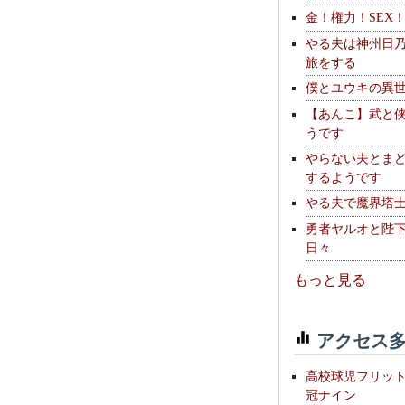
金！権力！SEX
やる夫は神州日
旅をする
僕とユウキの異
【あんこ】武と
うです
やらない夫とま
するようです
やる夫で魔界塔士S
勇者ヤルオと陛
日々
もっと見る
アクセス多
高校球児フリッ
冠ナイン