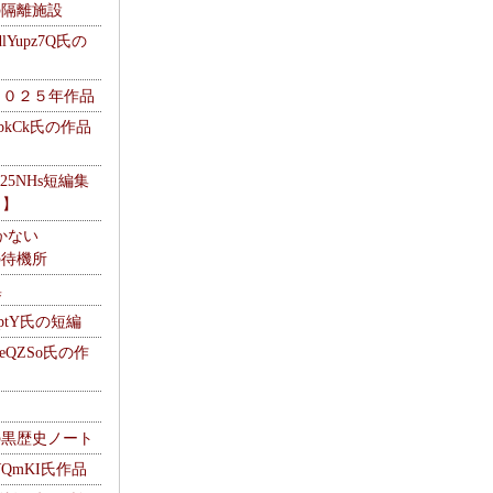
kの隔離施設
Yupz7Q氏の
２０２５年作品
UbkCk氏の作品
325NHs短編集
ロ】
かない
Mの待機所
集
HptY氏の短編
heQZSo氏の作
cの黒歴史ノート
WQmKI氏作品