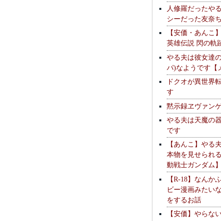
人修羅だったや
シーだった友奈
【安価・あんこ
英雄伝説 閃の軌
やる夫は彼女達の
パ)なようです【
ドクオが異世界
す
黙示録ヱヴァン
やる夫は天魔の
です
【あんこ】やる
本物を見せられ
動戦士ガンダム
【R-18】なんか
ビー漫画みたい
をするお話
【安価】やらな