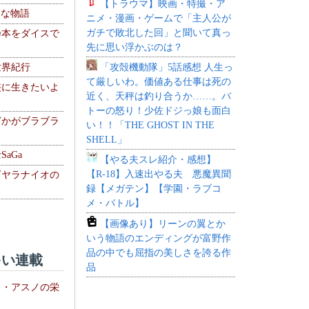
【トラウマ】映画・特撮・ア
！な物語
ニメ・漫画・ゲームで「主人公が
ガチで敗北した回」と聞いて真っ
乃本をダイスで
先に思い浮かぶのは？
「攻殻機動隊」5話感想 人生っ
世界紀行
て厳しいわ。価値ある仕事は死の
侠に生きたいよ
近く、天秤は釣り合うか……。バ
トーの怒り！少佐ドジっ娘も面白
どかがブラブラ
い！！「THE GHOST IN THE
SHELL」
aGa
【やる夫スレ紹介・感想】
【R-18】入速出やる夫 悪魔異聞
下ヤラナイオの
録【メガテン】【学園・ラブコ
メ・バトル】
【画像あり】リーンの翼とか
いう物語のエンディングが富野作
品の中でも屈指の美しさを誇る作
い連載
品
ト・アスノの栄