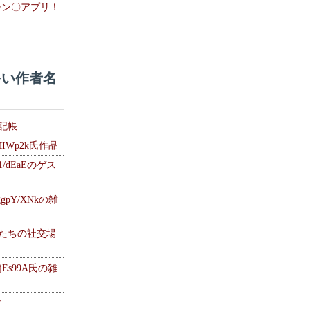
チン〇アプリ！
い作者名
雑記帳
MIWp2k氏作品
1/dEaEのゲス
gpY/XNkの雑
士たちの社交場
jEs99A氏の雑
ナ