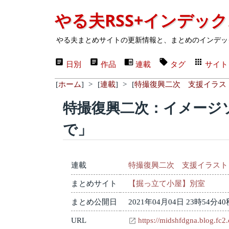
やる夫RSS+インデッ
やる夫まとめサイトの更新情報と、まとめのインデッ
日別
作品
連載
タグ
サイト
[
ホーム
]
>
[
連載
]
>
[
特撮復興二次 支援イラス
特撮復興二次：イメージ
で」
連載
特撮復興二次 支援イラスト
まとめサイト
【掘っ立て小屋】別室
まとめ公開日
2021年04月04日 23時54分40
URL
https://midshfdgna.blog.fc2