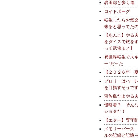
岩田聡と歩く道
ロイドボーグ
転生したらお気
来ると思ってた
【あんこ】やる
をダイスで旅を
って武侠モノ】
異世界転生でスキ
ー"だった
【２０２６年 
ブロリーはハー
を目指すそうで
蛮族島だよやる
侵略者？ そん
ショタだ！
【エター】専守
メモリーバース
ルの記録と記憶