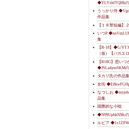
◆YLYxhfTQH
うっかり侍 ◆Vgdl
作品集
【１８禁短編】
いつP ◆nnVmL
集
【R-18】◆G/YT
（仮）【バカエ
【R18G】思いつ
◆JSLa4ymSK
タカリ氏の作品
女衒 ◆E8kwFG
なつしお ◆myje
品集
国際的な小咄
◆N99UpbkNM
ルピア ◆1v1ZP