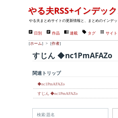
やる夫RSS+インデッ
やる夫まとめサイトの更新情報と、まとめのインデッ
日別
作品
連載
タグ
サイト
[
ホーム
]
>
[
作者
]
すじん ◆nc1PmAFAZo
関連トリップ
◆nc1PmAFAZo
すじん ◆nc1PmAFAZo