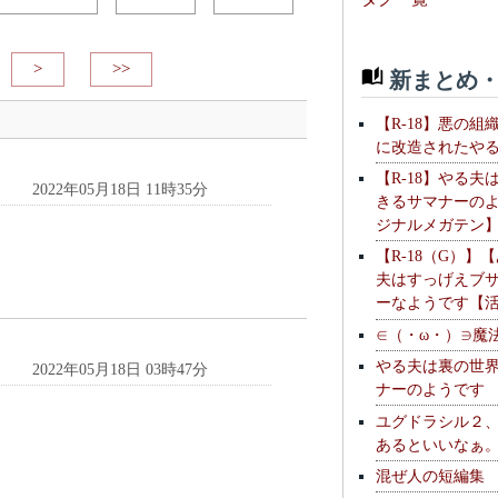
>
>>
新まとめ・
【R-18】悪の組
に改造されたや
【R-18】やる夫
2022年05月18日 11時35分
きるサマナーの
ジナルメガテン
【R-18（G）】
夫はすっげえブ
ーなようです【
∈（・ω・）∋魔
やる夫は裏の世
2022年05月18日 03時47分
ナーのようです
ユグドラシル２
あるといいなぁ
混ぜ人の短編集