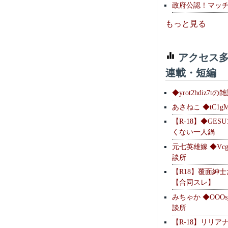
政府公認！マッ
もっと見る
アクセス多
連載・短編
◆yrot2hdiz7tの
あさねこ ◆tC1g
【R-18】◆GESU
くない一人鍋
元七英雄嫁 ◆Vcg
談所
【R18】覆面紳
【合同スレ】
みちゃか ◆OOOs
談所
【R-18】リリア