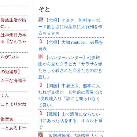
そと
楽貴族生活が出
【悲報】オタク、無料キーボ
のに…
ード欲しさに秋葉原に大行列を作
るｗｗｗｗ
夫は神州日乃本
する【なんちゃ
【悲報】大物Youtuber、破局を
発表
ルが"カレ
【ハンターハンター】幻影旅
団から見たクラピカ『サラサを惨
たらしく殺された自分たちの焼き
夏の短編祭】
直し』
レム王な海賊王
【胸熱】中居正広、熊本に人
す
知れず支援か 10年前の震災では
夫くん
3度現地入り「誰にも知られなく
なことよりおね
て良い」
【戦慄】山で洒落にならない
防衛蛮族
目にあった話をする、オカルト系
で
 ～とあるドー
～
「攻殻機動隊」5話感想 人生っ