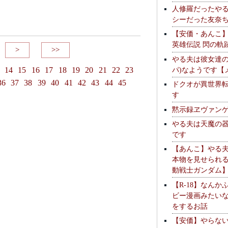
人修羅だったや
シーだった友奈
【安価・あんこ
英雄伝説 閃の軌
>
>>
やる夫は彼女達の
パ)なようです【
14
15
16
17
18
19
20
21
22
23
36
37
38
39
40
41
42
43
44
45
ドクオが異世界
す
黙示録ヱヴァン
やる夫は天魔の
です
【あんこ】やる
本物を見せられ
動戦士ガンダム
【R-18】なんか
ビー漫画みたい
をするお話
【安価】やらな