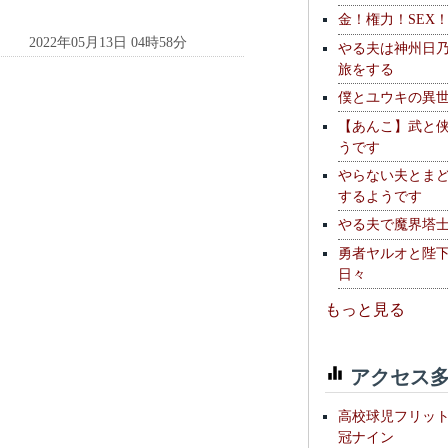
金！権力！SEX
2022年05月13日 04時58分
やる夫は神州日
旅をする
僕とユウキの異
【あんこ】武と
うです
やらない夫とま
するようです
やる夫で魔界塔士S
勇者ヤルオと陛
日々
もっと見る
アクセス多
高校球児フリッ
冠ナイン