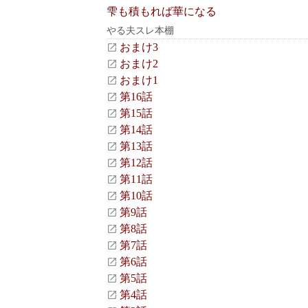
雫も積もれば華になる
やる夫スレ本棚
おまけ3
おまけ2
おまけ1
第16話
第15話
第14話
第13話
第12話
第11話
第10話
第9話
第8話
第7話
第6話
第5話
第4話