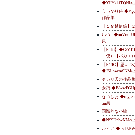
◆YLYxhfTQH
うっかり侍 ◆Vgdl
作品集
【１８禁短編】
いつP ◆nnVmL
集
【R-18】◆G/YT
（仮）【バカエ
【R18G】思いつ
◆JSLa4ymSK
タカリ氏の作品
女衒 ◆E8kwFG
なつしお ◆myje
品集
国際的な小咄
◆N99UpbkNM
ルピア ◆1v1ZP