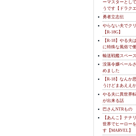
ーマスターとし
うです【ドラク
勇者立志伝
やらない夫でク
【R-18G】
【R-18】やる夫
に特殊な風俗で
輸送戦艦スペー
没落令嬢ベール
めました
【R-18】なんか
うけどまあええ
やる夫に異世界
が出来る話
巴さんNTRもの
【あんこ】ナナ
世界でヒーロー
す【MARVEL】