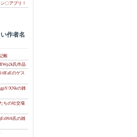
チン〇アプリ！
い作者名
雑記帳
MIWp2k氏作品
1/dEaEのゲス
gpY/XNkの雑
士たちの社交場
jEs99A氏の雑
ナ