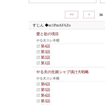
<<
<
36
すじん ◆nc1PmAFAZo
愛と欲の境目
やる夫スレ本棚
第4話
第3話
第2話
第1話
やる夫の生娘シャブ漬け大戦略
やる夫スレ本棚
第6話
第5話
第4話
第3話