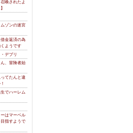
て召喚されたよ
エ】
リムゾンの迷宮
は借金返済の為
働くようです
ス・デブリ
さん、冒険者始
思ってたんと違
か！
転生でハーレム
リーはマーベル
を目指すようで