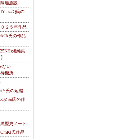
kの隔離施設
Yupz7Q氏の
２０２５年作品
UbkCk氏の作品
325NHs短編集
ロ】
かない
Mの待機所
集
HptY氏の短編
heQZSo氏の作
cの黒歴史ノート
WQmKI氏作品