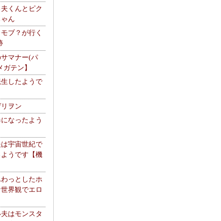
る夫くんとピク
ちゃん
】モブ？が行く
跡
サマナー(パ
メガテン】
転生したようで
ゲリヲン
器になったよう
夫は宇宙世紀で
るようです【機
】
ふわっとしたホ
な世界観でエロ
い夫はモンスタ