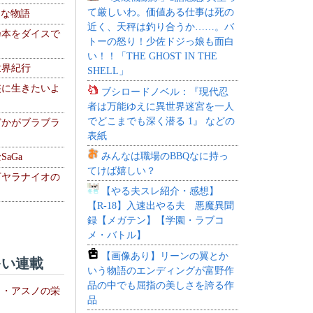
て厳しいわ。価値ある仕事は死の
！な物語
近く、天秤は釣り合うか……。バ
乃本をダイスで
トーの怒り！少佐ドジっ娘も面白
い！！「THE GHOST IN THE
世界紀行
SHELL」
侠に生きたいよ
ブシロードノベル：『現代忍
者は万能ゆえに異世界迷宮を一人
でどこまでも深く潜る 1』 などの
どかがブラブラ
表紙
みんなは職場のBBQなに持っ
aGa
てけば嬉しい？
下ヤラナイオの
【やる夫スレ紹介・感想】
【R-18】入速出やる夫 悪魔異聞
録【メガテン】【学園・ラブコ
メ・バトル】
【画像あり】リーンの翼とか
い連載
いう物語のエンディングが富野作
品の中でも屈指の美しさを誇る作
ト・アスノの栄
品