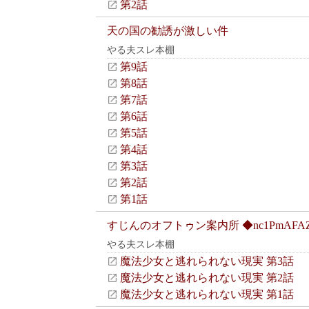
第2話
天の国の勧誘が激しい件
やる夫スレ本棚
第9話
第8話
第7話
第6話
第5話
第4話
第3話
第2話
第1話
すじんのオフトゥン案内所 ◆nc1PmAFA
やる夫スレ本棚
魔法少女と逃れられない現実 第3話
魔法少女と逃れられない現実 第2話
魔法少女と逃れられない現実 第1話