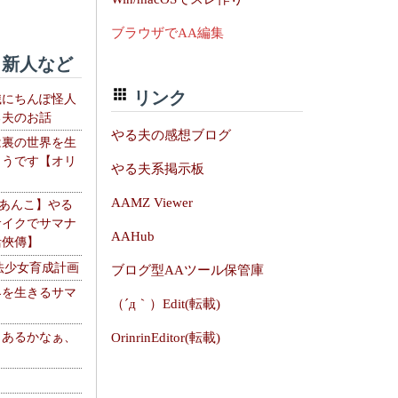
ブラウザでAA編集
新人など
リンク
織にちんぽ怪人
る夫のお話
やる夫の感想ブログ
は裏の世界を生
ようです【オリ
やる夫系掲示板
】
AAMZ Viewer
【あんこ】やる
サイクでサマナ
AAHub
活俠傳】
法少女育成計画
ブログ型AAツール保管庫
界を生きるサマ
（´д｀）Edit(転載)
、あるかなぁ、
OrinrinEditor(転載)
。