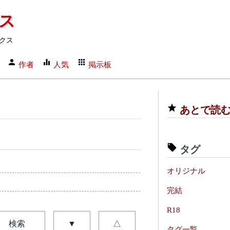
クス
クス
作者
人気
掲示板
あとで読
タグ
オリジナル
完結
R18
検索
▼
△
タグ一覧