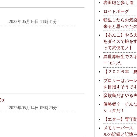
岩田聡と歩く道
ロイドボーグ
転生したらお気
2022年05月16日 11時31分
来ると思ってた
【あんこ】やる
をダイスで旅を
って武侠モノ】
異世界転生でスキ
ー"だった
【２０２６年 
ブロリーはハー
を目指すそうで
蛮族島だよやる
Zo
侵略者？ そん
2022年05月14日 05時29分
ショタだ！
【エター】専守
メモリーバース
ルの記録と記憶