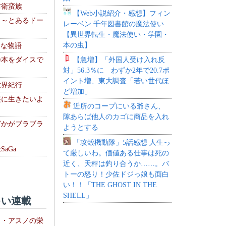
防衛蛮族
【Web小説紹介・感想】フィン
 ～とあるドー
レーベン 千年図書館の魔法使い
～
【異世界転生・魔法使い・学園・
本の虫】
！な物語
【急増】「外国人受け入れ反
乃本をダイスで
対」56.3％に わずか2年で20.7ポ
イント増、東大調査「若い世代ほ
世界紀行
ど増加」
侠に生きたいよ
近所のコープにいる爺さん、
隙あらば他人のカゴに商品を入れ
どかがブラブラ
ようとする
「攻殻機動隊」5話感想 人生っ
aGa
て厳しいわ。価値ある仕事は死の
近く、天秤は釣り合うか……。バ
トーの怒り！少佐ドジっ娘も面白
い！！「THE GHOST IN THE
SHELL」
い連載
ト・アスノの栄