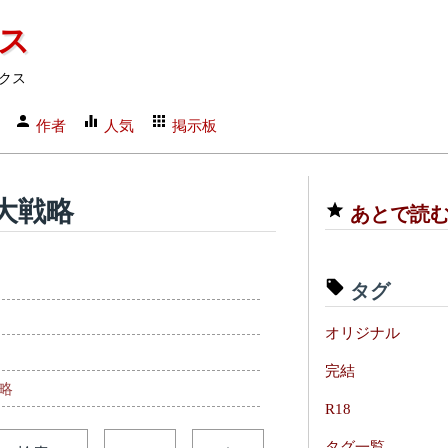
クス
クス
作者
人気
掲示板
大戦略
あとで読
タグ
オリジナル
完結
略
R18
タグ一覧