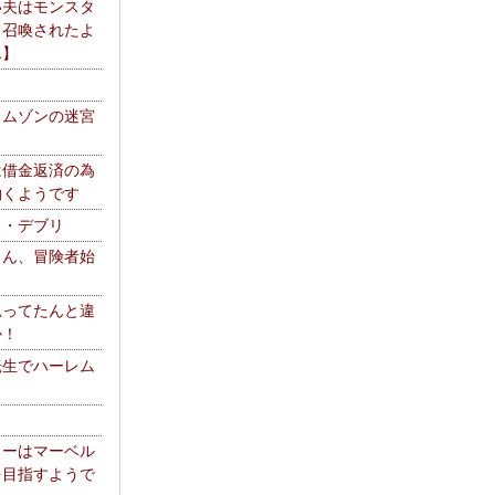
い夫はモンスタ
て召喚されたよ
エ】
リムゾンの迷宮
は借金返済の為
働くようです
ス・デブリ
さん、冒険者始
思ってたんと違
か！
転生でハーレム
リーはマーベル
を目指すようで