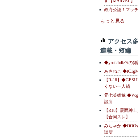
す【MARVEL】
政府公認！マッ
もっと見る
アクセス多
連載・短編
◆yrot2hdiz7tの
あさねこ ◆tC1g
【R-18】◆GESU
くない一人鍋
元七英雄嫁 ◆Vcg
談所
【R18】覆面紳
【合同スレ】
みちゃか ◆OOOs
談所