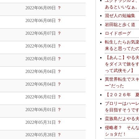
ユグドラシル２
あるといいなぁ
2022年06月09日
？
混ぜ人の短編集
2022年06月08日
？
岩田聡と歩く道
ロイドボーグ
2022年06月07日
？
転生したらお気
2022年06月06日
？
来ると思ってた
【あんこ】やる
2022年06月05日
？
をダイスで旅を
って武侠モノ】
2022年06月04日
？
異世界転生でスキ
2022年06月04日
？
ー"だった
【２０２６年 
2022年06月02日
？
ブロリーはハー
2022年06月01日
？
を目指すそうで
蛮族島だよやる
2022年05月31日
？
侵略者？ そん
ショタだ！
2022年05月28日
？