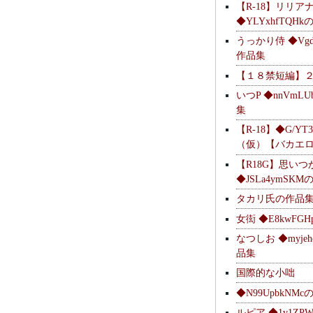
【R-18】リリア
◆YLYxhfTQH
うっかり侍 ◆Vgdl
作品集
【１８禁短編】
いつP ◆nnVmL
集
【R-18】◆G/YT
（仮）【バカエ
【R18G】思いつ
◆JSLa4ymSK
タカリ氏の作品
女衒 ◆E8kwFG
なつしお ◆myje
品集
国際的な小咄
◆N99UpbkNM
ルピア ◆1v1ZP