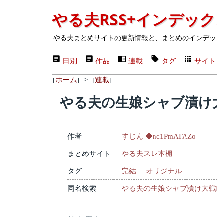
やる夫RSS+インデッ
やる夫まとめサイトの更新情報と、まとめのインデッ
日別
作品
連載
タグ
サイト
[
ホーム
]
>
[
連載
]
やる夫の生娘シャブ漬け
作者
すじん ◆nc1PmAFAZo
まとめサイト
やる夫スレ本棚
タグ
完結
オリジナル
同名検索
やる夫の生娘シャブ漬け大戦