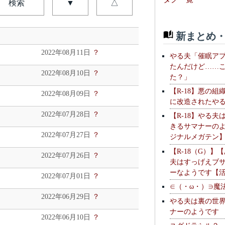
検索
▼
△
新まとめ・
2022年08月11日
？
やる夫「催眠ア
たんだけど……
2022年08月10日
？
た？」
【R-18】悪の組
2022年08月09日
？
に改造されたや
2022年07月28日
？
【R-18】やる夫
きるサマナーの
2022年07月27日
？
ジナルメガテン
【R-18（G）】
2022年07月26日
？
夫はすっげえブ
ーなようです【
2022年07月01日
？
∈（・ω・）∋魔
2022年06月29日
？
やる夫は裏の世
ナーのようです
2022年06月10日
？