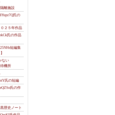
ナ
kの隔離施設
Yupz7Q氏の
２０２５年作品
UbkCk氏の作品
325NHs短編集
ロ】
かない
Mの待機所
集
HptY氏の短編
heQZSo氏の作
cの黒歴史ノート
WQmKI氏作品