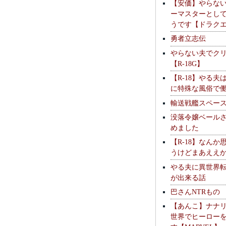
【安価】やらな
ーマスターとし
うです【ドラク
勇者立志伝
やらない夫でク
【R-18G】
【R-18】やる夫
に特殊な風俗で
輸送戦艦スペー
没落令嬢ベール
めました
【R-18】なんか
うけどまあええ
やる夫に異世界
が出来る話
巴さんNTRもの
【あんこ】ナナ
世界でヒーロー