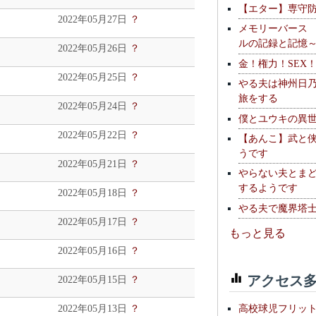
【エター】専守
2022年05月27日
？
メモリーバース
ルの記録と記憶
2022年05月26日
？
金！権力！SEX
2022年05月25日
？
やる夫は神州日
旅をする
2022年05月24日
？
僕とユウキの異
2022年05月22日
？
【あんこ】武と
うです
2022年05月21日
？
やらない夫とま
するようです
2022年05月18日
？
やる夫で魔界塔士S
2022年05月17日
？
もっと見る
2022年05月16日
？
アクセス多
2022年05月15日
？
高校球児フリッ
2022年05月13日
？