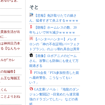
、あるかなぁ、
。
そと
【悲報】免許取りたての娘さ
ん、猛者すぎて炎上するｗｗｗｗ
【朗報】ホームレスの数、20
楽貴族生活が出
年ちょいで90％減少ｗｗｗｗｗ
のに…
【ハンターハンター】メレオ
夫は神州日乃本
ロンの「神の不在証明(パーフェク
する【なんちゃ
トプラン)」のぶっ壊れ具合は異常
【画像】ロボアニメのビーム
ルが"カレ
さん、攻撃にも防御にも使えて万
能過ぎる
夏の短編祭】
PTA会長「PTA参加拒否した親
へ最終警告。こうなってもい
レム王な海賊王
い？」
す
GA文庫/ノベル：『地龍のダン
夫くん
ジョン奮闘記! ~目覚めたら迷宮最
なことよりおね
強のドラゴンでした~』 などの表
紙