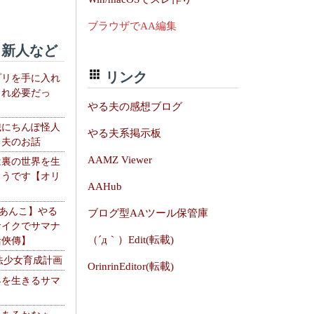
ブラウザでAA編集
新人など
リンク
プリを手に入れ
これ必要だっ
やる夫の感想ブログ
織にちんぽ怪人
やる夫系掲示板
る夫のお話
AAMZ Viewer
は裏の世界を生
ようです【オリ
AAHub
】
【あんこ】やる
ブログ型AAツール保管庫
サイクでサマナ
（´д｀）Edit(転載)
活俠傳】
法少女育成計画
OrinrinEditor(転載)
界を生きるサマ