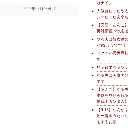
冠ナイン
2022年05月06日
？
人修羅だったや
シーだった友奈
【安価・あんこ
英雄伝説 閃の軌
やる夫は彼女達の
パ)なようです【
ドクオが異世界
す
黙示録ヱヴァン
やる夫は天魔の
です
【あんこ】やる
本物を見せられ
動戦士ガンダム
【R-18】なんか
ビー漫画みたい
をするお話