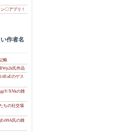
チン〇アプリ！
い作者名
雑記帳
MIWp2k氏作品
1/dEaEのゲス
gpY/XNkの雑
士たちの社交場
jEs99A氏の雑