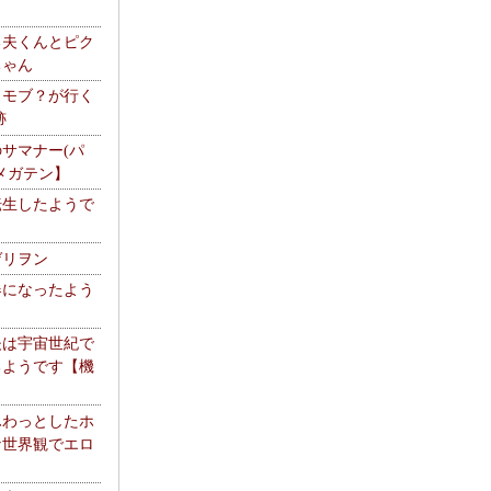
る夫くんとピク
ちゃん
】モブ？が行く
跡
サマナー(パ
メガテン】
転生したようで
ゲリヲン
器になったよう
夫は宇宙世紀で
るようです【機
】
ふわっとしたホ
な世界観でエロ