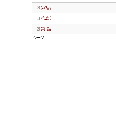
第3話
第2話
第1話
ページ :
1