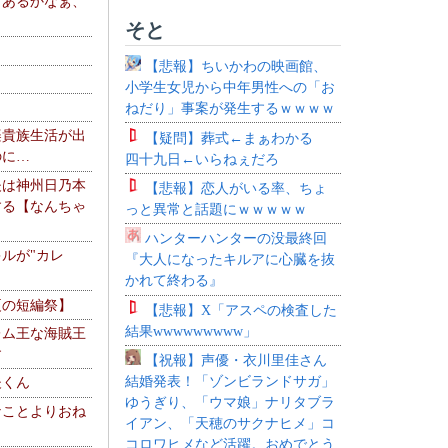
、あるかなぁ、
。
そと
【悲報】ちいかわの映画館、
小学生女児から中年男性への「お
ねだり」事案が発生するｗｗｗｗ
楽貴族生活が出
【疑問】葬式←まぁわかる
のに…
四十九日←いらねぇだろ
夫は神州日乃本
【悲報】恋人がいる率、ちょ
する【なんちゃ
っと異常と話題にｗｗｗｗｗ
ハンターハンターの没最終回
ルが"カレ
『大人になったキルアに心臓を抜
かれて終わる』
夏の短編祭】
【悲報】X「アスペの検査した
結果wwwwwwwww」
レム王な海賊王
す
【祝報】声優・衣川里佳さん
結婚発表！「ゾンビランドサガ」
夫くん
ゆうぎり、「ウマ娘」ナリタブラ
なことよりおね
イアン、「天穂のサクナヒメ」コ
コロワヒメなど活躍。おめでとう