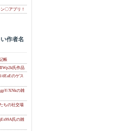
チン〇アプリ！
い作者名
雑記帳
MIWp2k氏作品
1/dEaEのゲス
gpY/XNkの雑
士たちの社交場
jEs99A氏の雑