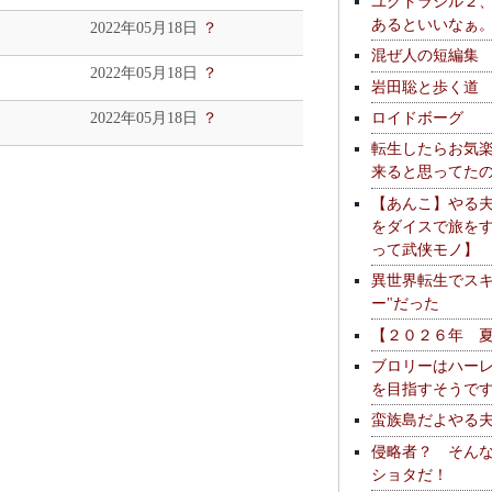
ユグドラシル２
あるといいなぁ
2022年05月18日
？
混ぜ人の短編集
2022年05月18日
？
岩田聡と歩く道
ロイドボーグ
2022年05月18日
？
転生したらお気
来ると思ってた
【あんこ】やる
をダイスで旅を
って武侠モノ】
異世界転生でスキ
ー"だった
【２０２６年 
ブロリーはハー
を目指すそうで
蛮族島だよやる
侵略者？ そん
ショタだ！