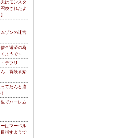
い夫はモンスタ
て召喚されたよ
エ】
リムゾンの迷宮
は借金返済の為
働くようです
ス・デブリ
さん、冒険者始
思ってたんと違
か！
転生でハーレム
リーはマーベル
を目指すようで