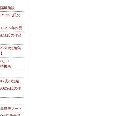
ナ
kの隔離施設
Yupz7Q氏の
２０２５年作品
UbkCk氏の作品
325NHs短編集
ロ】
かない
Mの待機所
集
HptY氏の短編
heQZSo氏の作
cの黒歴史ノート
WQmKI氏作品