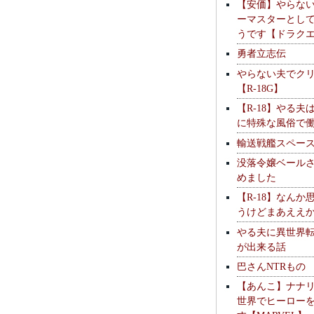
【安価】やらな
ーマスターとし
うです【ドラク
勇者立志伝
やらない夫でク
【R-18G】
【R-18】やる夫
に特殊な風俗で
輸送戦艦スペー
没落令嬢ベール
めました
【R-18】なんか
うけどまあええ
やる夫に異世界
が出来る話
巴さんNTRもの
【あんこ】ナナ
世界でヒーロー