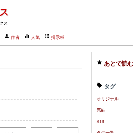
クス
クス
作者
人気
掲示板
あとで読
タグ
オリジナル
完結
R18
タグ一覧