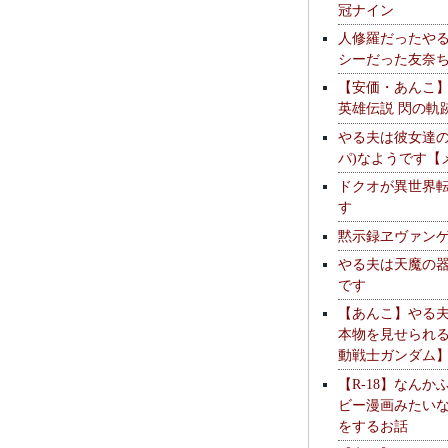
冠ナイン
人修羅だったや
シーだった友奈
【安価・あんこ
英雄伝説 閃の軌
やる夫は彼女達の
パ)なようです【
ドクオが異世界
す
黙示録ヱヴァン
やる夫は天魔の
です
【あんこ】やる
本物を見せられ
動戦士ガンダム
【R-18】なんか
ビー漫画みたい
をするお話