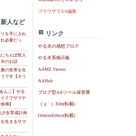
ブラウザでAA編集
新人など
リンク
プリを手に入れ
これ必要だっ
やる夫の感想ブログ
織にちんぽ怪人
やる夫系掲示板
る夫のお話
AAMZ Viewer
は裏の世界を生
ようです【オリ
AAHub
】
【あんこ】やる
ブログ型AAツール保管庫
サイクでサマナ
（´д｀）Edit(転載)
活俠傳】
法少女育成計画
OrinrinEditor(転載)
界を生きるサマ