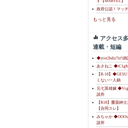
す【MARVEL】
政府公認！マッ
もっと見る
アクセス多
連載・短編
◆yrot2hdiz7tの
あさねこ ◆tC1g
【R-18】◆GESU
くない一人鍋
元七英雄嫁 ◆Vcg
談所
【R18】覆面紳
【合同スレ】
みちゃか ◆OOOs
談所