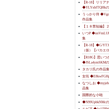
【R-18】リリア
◆YLYxhfTQH
うっかり侍 ◆Vgdl
作品集
【１８禁短編】
いつP ◆nnVmL
集
【R-18】◆G/YT
（仮）【バカエ
【R18G】思いつ
◆JSLa4ymSK
タカリ氏の作品
女衒 ◆E8kwFG
なつしお ◆myje
品集
国際的な小咄
◆N99UpbkNM
ルピア ◆1v1ZP