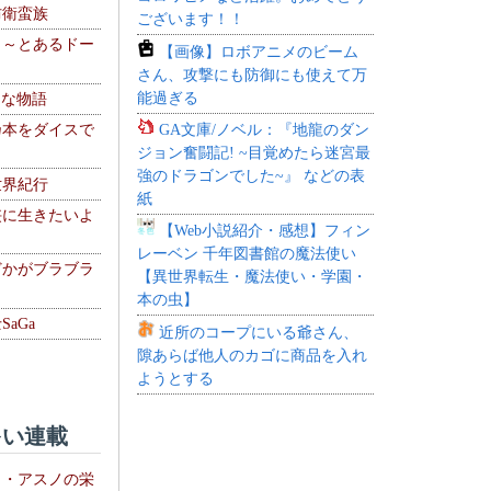
防衛蛮族
ございます！！
 ～とあるドー
【画像】ロボアニメのビーム
～
さん、攻撃にも防御にも使えて万
能過ぎる
！な物語
GA文庫/ノベル：『地龍のダン
乃本をダイスで
ジョン奮闘記! ~目覚めたら迷宮最
強のドラゴンでした~』 などの表
世界紀行
紙
侠に生きたいよ
【Web小説紹介・感想】フィン
レーベン 千年図書館の魔法使い
どかがブラブラ
【異世界転生・魔法使い・学園・
本の虫】
aGa
近所のコープにいる爺さん、
隙あらば他人のカゴに商品を入れ
ようとする
い連載
ト・アスノの栄