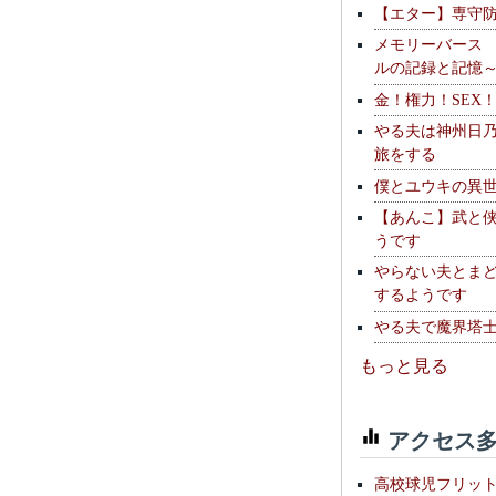
【エター】専守
メモリーバース
ルの記録と記憶
金！権力！SEX
やる夫は神州日
旅をする
僕とユウキの異
【あんこ】武と
うです
やらない夫とま
するようです
やる夫で魔界塔士S
もっと見る
アクセス多
高校球児フリッ