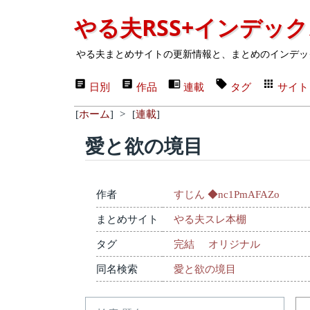
やる夫RSS+インデッ
やる夫まとめサイトの更新情報と、まとめのインデッ
日別
作品
連載
タグ
サイト
[
ホーム
]
>
[
連載
]
愛と欲の境目
作者
すじん ◆nc1PmAFAZo
まとめサイト
やる夫スレ本棚
タグ
完結
オリジナル
同名検索
愛と欲の境目