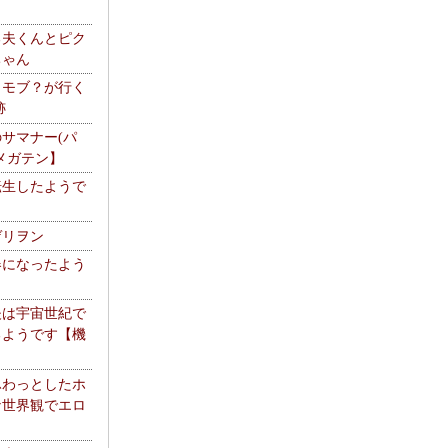
る夫くんとピク
ちゃん
】モブ？が行く
跡
サマナー(パ
メガテン】
転生したようで
ゲリヲン
器になったよう
夫は宇宙世紀で
るようです【機
】
ふわっとしたホ
な世界観でエロ