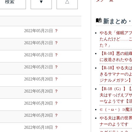
検索
▼
△
新まとめ・
2022年05月21日
？
やる夫「催眠ア
たんだけど……
2022年05月21日
？
た？」
【R-18】悪の組
2022年05月21日
？
に改造されたや
2022年05月21日
？
【R-18】やる夫
きるサマナーの
2022年05月20日
？
ジナルメガテン
【R-18（G）】
2022年05月20日
？
夫はすっげえブ
ーなようです【
2022年05月20日
？
∈（・ω・）∋魔
2022年05月20日
？
やる夫は裏の世
ナーのようです
2022年05月18日
？