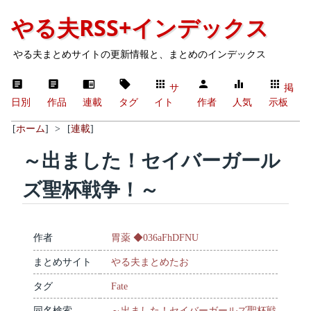
やる夫RSS+インデックス
やる夫まとめサイトの更新情報と、まとめのインデックス
サ
掲
日別
作品
連載
タグ
イト
作者
人気
示板
[
ホーム
]
>
[
連載
]
～出ました！セイバーガール
ズ聖杯戦争！～
作者
胃薬 ◆036aFhDFNU
まとめサイト
やる夫まとめたお
タグ
Fate
同名検索
～出ました！セイバーガールズ聖杯戦