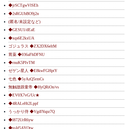
◆jrSCTgwVlSEh
◆2sRGUbBO9j2n
(匿名/未設定など)
◆GESU1/dEaE
◆xqs6E2kxUA
ゴジュラス ◆ZX2DX6eltM
胃薬 ◆036aFhDFNU
◆rnuK5PIvTM
ゼゲン星人 ◆E8kwFGHptY
七色 ◆5yAzQ5rmCs
無触蹌踉童帝 ◆HyQRiOn/vs
◆EV0X7vG/Uc★
◆4RALeHt2Lppf
うっかり侍 ◆VgdlYupz7Q
◆l872UrR6yw
◆toJd5AYQtw