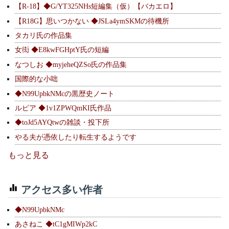
【R-18】◆G/YT325NHs短編集（仮）【バカエロ】
【R18G】思いつかない ◆JSLa4ymSKMの待機所
タカリ氏の作品集
女衒 ◆E8kwFGHptY氏の短編
なつしお ◆myjeheQZSo氏の作品集
国際的な小咄
◆N99UpbkNMcの黒歴史ノート
ルピア ◆1v1ZPWQmKI氏作品
◆toJd5AYQtwの雑談・投下所
やる夫が憑依したり転生するようです
もっと見る
アクセス多い作者
◆N99UpbkNMc
あさねこ ◆tC1gMIWp2kC