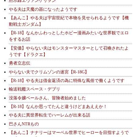
黙示録ヱヴァンゲリヲン
やる夫は天魔の器になったようです
【あんこ】やる夫は宇宙世紀で本物を見せられるようです【機
動戦士ガンダム】
【R-18】なんかふわっとしたホビー漫画みたいな世界観でエロ
をするお話
【安価】やらない夫はモンスターマスターとして召喚されたよ
うです【ドラクエ】
勇者立志伝
やらない夫でクリムゾンの迷宮【R-18G】
【R-18】やる夫は借金返済の為に特殊な風俗で働くようです
輸送戦艦スペース・デブリ
没落令嬢ベールさん、冒険者始めました
【R-18】なんか思ってたんと違うけどまあええか！
やる夫に異世界転生でハーレムが出来る話
巴さんNTRもの
【あんこ】ナナリーはマーベル世界でヒーローを目指すようで