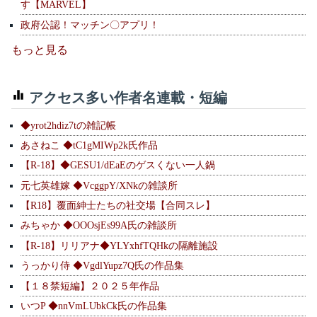
す【MARVEL】
政府公認！マッチン〇アプリ！
もっと見る
アクセス多い作者名連載・短編
◆yrot2hdiz7tの雑記帳
あさねこ ◆tC1gMIWp2k氏作品
【R-18】◆GESU1/dEaEのゲスくない一人鍋
元七英雄嫁 ◆VcggpY/XNkの雑談所
【R18】覆面紳士たちの社交場【合同スレ】
みちゃか ◆OOOsjEs99A氏の雑談所
【R-18】リリアナ◆YLYxhfTQHkの隔離施設
うっかり侍 ◆VgdlYupz7Q氏の作品集
【１８禁短編】２０２５年作品
いつP ◆nnVmLUbkCk氏の作品集