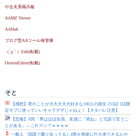
やる夫系掲示板
AAMZ Viewer
AAHub
ブログ型AAツール保管庫
（´д｀）Edit(転載)
OrinrinEditor(転載)
そと
【感想】君のことが大大大大大好きな100人の彼女 253話 1話限
定モブに使っていいキャラデザじゃねぇ！【ネタバレ注意】
【悲報】X民「男はほぼ全員、友達に『死ね』と冗談で言うこ
とがある」←これマジ？ｗｗｗｗ
一般人「四国？隣り合ってるし4県を簡単に行き来できるんや