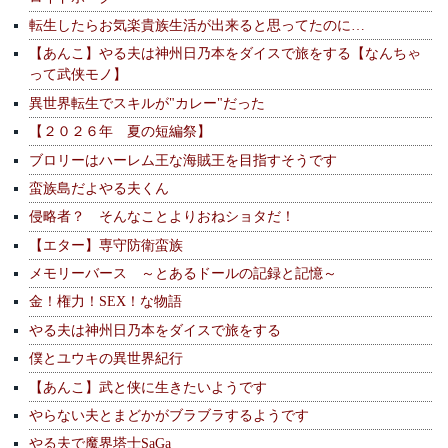
転生したらお気楽貴族生活が出来ると思ってたのに…
【あんこ】やる夫は神州日乃本をダイスで旅をする【なんちゃ
って武侠モノ】
異世界転生でスキルが"カレー"だった
【２０２６年 夏の短編祭】
ブロリーはハーレム王な海賊王を目指すそうです
蛮族島だよやる夫くん
侵略者？ そんなことよりおねショタだ！
【エター】専守防衛蛮族
メモリーバース ～とあるドールの記録と記憶～
金！権力！SEX！な物語
やる夫は神州日乃本をダイスで旅をする
僕とユウキの異世界紀行
【あんこ】武と侠に生きたいようです
やらない夫とまどかがブラブラするようです
やる夫で魔界塔士SaGa