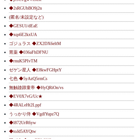
◆2sRGUbBO9j2n
(匿名/未設定など)
◆GESU1/dEaE
◆xqs6E2kxUA
ゴジュラス ◆ZX2DX6eltM
胃薬 ◆036aFhDFNU
◆rnuK5PIvTM
ゼゲン星人 ◆E8kwFGHptY
七色 ◆5yAzQ5rmCs
無触蹌踉童帝 ◆HyQRiOn/vs
◆EV0X7vG/Uc★
◆4RALeHt2Lppf
うっかり侍 ◆VgdlYupz7Q
◆l872UrR6yw
◆toJd5AYQtw