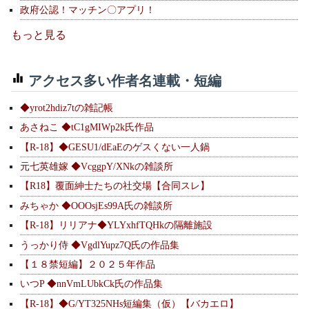
政府公認！マッチン〇アプリ！
もっと見る
アクセス多い作者名連載・短編
◆yrot2hdiz7tの雑記帳
あさねこ ◆tC1gMIWp2k氏作品
【R-18】◆GESU1/dEaEのゲスくない一人鍋
元七英雄嫁 ◆VcggpY/XNkの雑談所
【R18】覆面紳士たちの社交場【合同スレ】
みちゃか ◆OOOsjEs99A氏の雑談所
【R-18】リリアナ◆YLYxhfTQHkの隔離施設
うっかり侍 ◆VgdlYupz7Q氏の作品集
【１８禁短編】２０２５年作品
いつP ◆nnVmLUbkCk氏の作品集
【R-18】◆G/YT325NHs短編集（仮）【バカエロ】