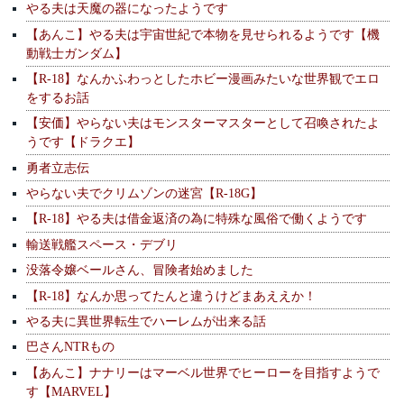
やる夫は天魔の器になったようです
【あんこ】やる夫は宇宙世紀で本物を見せられるようです【機
動戦士ガンダム】
【R-18】なんかふわっとしたホビー漫画みたいな世界観でエロ
をするお話
【安価】やらない夫はモンスターマスターとして召喚されたよ
うです【ドラクエ】
勇者立志伝
やらない夫でクリムゾンの迷宮【R-18G】
【R-18】やる夫は借金返済の為に特殊な風俗で働くようです
輸送戦艦スペース・デブリ
没落令嬢ベールさん、冒険者始めました
【R-18】なんか思ってたんと違うけどまあええか！
やる夫に異世界転生でハーレムが出来る話
巴さんNTRもの
【あんこ】ナナリーはマーベル世界でヒーローを目指すようで
す【MARVEL】