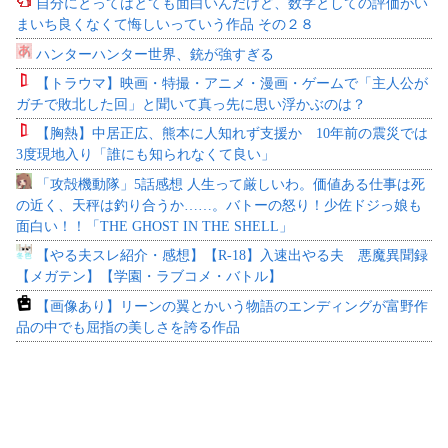
自分にとってはとても面白いんだけど、数字としての評価がい
まいち良くなくて悔しいっていう作品 その２８
ハンターハンター世界、銃が強すぎる
【トラウマ】映画・特撮・アニメ・漫画・ゲームで「主人公が
ガチで敗北した回」と聞いて真っ先に思い浮かぶのは？
【胸熱】中居正広、熊本に人知れず支援か 10年前の震災では
3度現地入り「誰にも知られなくて良い」
「攻殻機動隊」5話感想 人生って厳しいわ。価値ある仕事は死
の近く、天秤は釣り合うか……。バトーの怒り！少佐ドジっ娘も
面白い！！「THE GHOST IN THE SHELL」
【やる夫スレ紹介・感想】【R-18】入速出やる夫 悪魔異聞録
【メガテン】【学園・ラブコメ・バトル】
【画像あり】リーンの翼とかいう物語のエンディングが富野作
品の中でも屈指の美しさを誇る作品