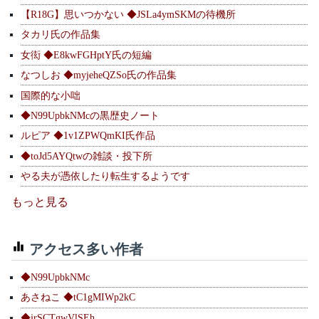
【R18G】思いつかない ◆JSLa4ymSKMの待機所
タカリ氏の作品集
女衒 ◆E8kwFGHptY氏の短編
なつしお ◆myjeheQZSo氏の作品集
国際的な小咄
◆N99UpbkNMcの黒歴史ノート
ルピア ◆1v1ZPWQmKI氏作品
◆toJd5AYQtwの雑談・投下所
やる夫が憑依したり転生するようです
もっと見る
アクセス多い作者
◆N99UpbkNMc
あさねこ ◆tC1gMIWp2kC
◆jrSCTgwVlSEh