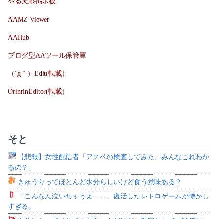
やる夫系掲示板
AAMZ Viewer
AAHub
ブログ型AAツール保管庫
（´д｀）Edit(転載)
OrinrinEditor(転載)
そと
【悲報】女性配信者「アスペの検査してみた…みんなこれわか
るの？」
きゅうりってほとんど水分らしいけど食う意味ある？
「こんなん泣いちゃうよ……」復活したレトロゲームが懐かし
すぎる。