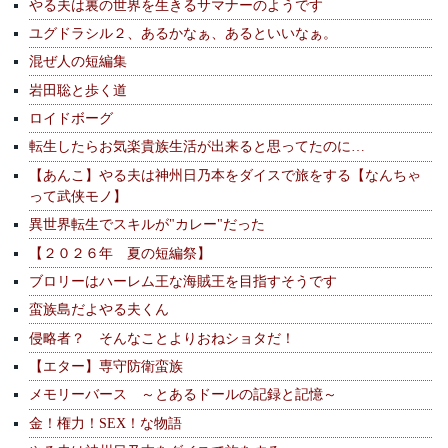
やる夫は裏の世界を生きるサマナーのようです
ユグドラシル２、あるかなぁ、あるといいなぁ。
混ぜ人の短編集
岩田聡と歩く道
ロイドボーグ
転生したらお気楽貴族生活が出来ると思ってたのに…
【あんこ】やる夫は神州日乃本をダイスで旅をする【なんちゃ
って武侠モノ】
異世界転生でスキルが"カレー"だった
【２０２６年 夏の短編祭】
ブロリーはハーレム王な海賊王を目指すそうです
蛮族島だよやる夫くん
侵略者？ そんなことよりおねショタだ！
【エター】専守防衛蛮族
メモリーバース ～とあるドールの記録と記憶～
金！権力！SEX！な物語