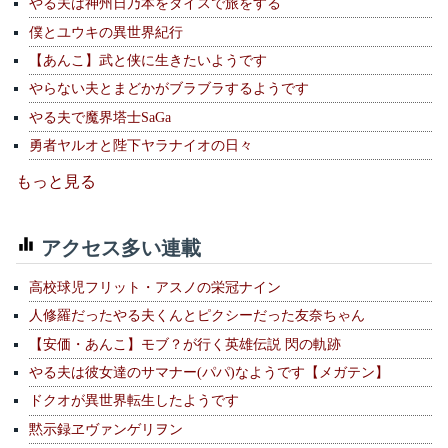
やる夫は神州日乃本をダイスで旅をする
僕とユウキの異世界紀行
【あんこ】武と侠に生きたいようです
やらない夫とまどかがブラブラするようです
やる夫で魔界塔士SaGa
勇者ヤルオと陛下ヤラナイオの日々
もっと見る
アクセス多い連載
高校球児フリット・アスノの栄冠ナイン
人修羅だったやる夫くんとピクシーだった友奈ちゃん
【安価・あんこ】モブ？が行く英雄伝説 閃の軌跡
やる夫は彼女達のサマナー(パパ)なようです【メガテン】
ドクオが異世界転生したようです
黙示録ヱヴァンゲリヲン