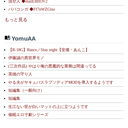
混ぜ人 ◆mazEBItOV2
ババコンガ ◆Ff7nWZGtso
もっと見る
YomuAA
【R-18G】Rance／Stay night【安価・あんこ】
伊藤誠の異世界モノ
(三次作品) やはり俺の悪魔的な業務は間違ってる
英雄の守り人
やる夫がサキュバスラプソディアMODを導入するようです
短編集（一般向け）
短編集
生江ない世が白いマットの上に立つようです
催眠エロ寸劇シリーズ