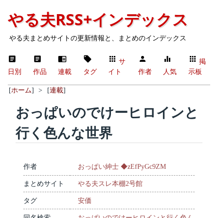
やる夫RSS+インデックス
やる夫まとめサイトの更新情報と、まとめのインデックス
サ
掲
日別
作品
連載
タグ
イト
作者
人気
示板
[
ホーム
]
>
[
連載
]
おっぱいのでけーヒロインと
行く色んな世界
作者
おっぱい紳士 ◆zEfPyGc9ZM
まとめサイト
やる夫スレ本棚2号館
タグ
安価
同名検索
おっぱいのでけーヒロインと行く色ん