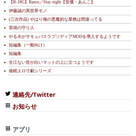
【R-18G】Rance／Stay night【安価・あんこ】
伊藤誠の異世界モノ
(三次作品) やはり俺の悪魔的な業務は間違ってる
英雄の守り人
やる夫がサキュバスラプソディアMODを導入するようです
短編集（一般向け）
短編集
生江ない世が白いマットの上に立つようです
催眠エロ寸劇シリーズ
連絡先/Twitter
お知らせ
アプリ