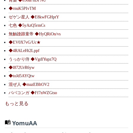
胃薬 ◆036aFhDFNU
◆rnuK5PIvTM
ゼゲン星人 ◆E8kwFGHptY
七色 ◆5yAzQ5rmCs
無触蹌踉童帝 ◆HyQRiOn/vs
◆EV0X7vG/Uc★
◆4RALeHt2Lppf
うっかり侍 ◆VgdlYupz7Q
◆l872UrR6yw
◆toJd5AYQtw
混ぜ人 ◆mazEBItOV2
ババコンガ ◆Ff7nWZGtso
もっと見る
YomuAA