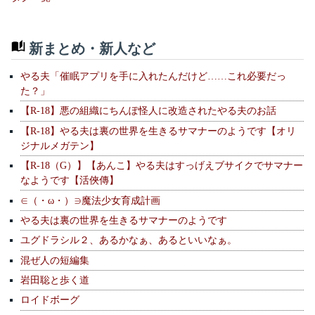
新まとめ・新人など
やる夫「催眠アプリを手に入れたんだけど……これ必要だっ
た？」
【R-18】悪の組織にちんぽ怪人に改造されたやる夫のお話
【R-18】やる夫は裏の世界を生きるサマナーのようです【オリ
ジナルメガテン】
【R-18（G）】【あんこ】やる夫はすっげえブサイクでサマナー
なようです【活俠傳】
∈（・ω・）∋魔法少女育成計画
やる夫は裏の世界を生きるサマナーのようです
ユグドラシル２、あるかなぁ、あるといいなぁ。
混ぜ人の短編集
岩田聡と歩く道
ロイドボーグ