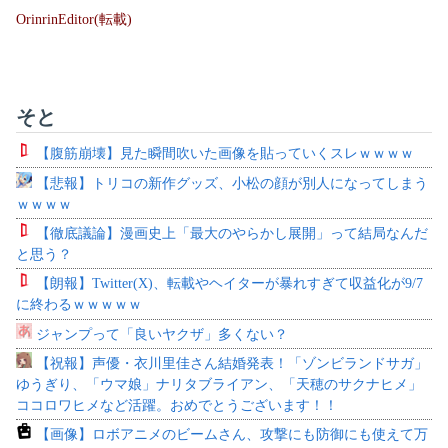
OrinrinEditor(転載)
そと
【腹筋崩壊】見た瞬間吹いた画像を貼っていくスレｗｗｗｗ
【悲報】トリコの新作グッズ、小松の顔が別人になってしまう
ｗｗｗｗ
【徹底議論】漫画史上「最大のやらかし展開」って結局なんだ
と思う？
【朗報】Twitter(X)、転載やヘイターが暴れすぎて収益化が9/7
に終わるｗｗｗｗｗ
ジャンプって「良いヤクザ」多くない？
【祝報】声優・衣川里佳さん結婚発表！「ゾンビランドサガ」
ゆうぎり、「ウマ娘」ナリタブライアン、「天穂のサクナヒメ」
ココロワヒメなど活躍。おめでとうございます！！
【画像】ロボアニメのビームさん、攻撃にも防御にも使えて万