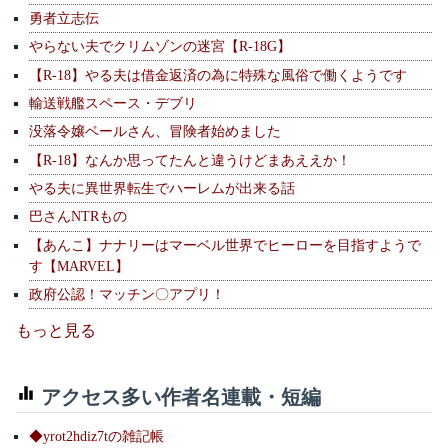
勇者立志伝
やらない夫でクリムゾンの迷宮【R-18G】
【R-18】やる夫は借金返済の為に特殊な風俗で働くようです
輸送戦艦スペース・デブリ
没落令嬢ベールさん、冒険者始めました
【R-18】なんか思ってたんと違うけどまあええか！
やる夫に異世界転生でハーレムが出来る話
巴さんNTRもの
【あんこ】ナナリーはマーベル世界でヒーローを目指すようで
す【MARVEL】
政府公認！マッチン〇アプリ！
もっと見る
アクセス多い作者名連載・短編
◆yrot2hdiz7tの雑記帳