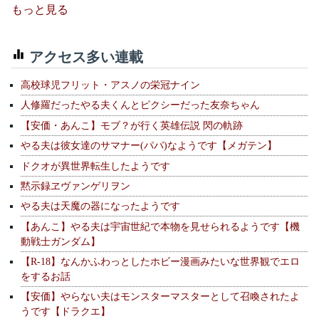
もっと見る
アクセス多い連載
高校球児フリット・アスノの栄冠ナイン
人修羅だったやる夫くんとピクシーだった友奈ちゃん
【安価・あんこ】モブ？が行く英雄伝説 閃の軌跡
やる夫は彼女達のサマナー(パパ)なようです【メガテン】
ドクオが異世界転生したようです
黙示録ヱヴァンゲリヲン
やる夫は天魔の器になったようです
【あんこ】やる夫は宇宙世紀で本物を見せられるようです【機
動戦士ガンダム】
【R-18】なんかふわっとしたホビー漫画みたいな世界観でエロ
をするお話
【安価】やらない夫はモンスターマスターとして召喚されたよ
うです【ドラクエ】