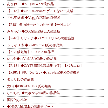
あさねこ ◆tC1gMIWp2k氏作品
【R-18】◆GESU1/dEaEのゲスくない一人鍋
元七英雄嫁 ◆VcggpY/XNkの雑談所
【R18】覆面紳士たちの社交場【合同スレ】
みちゃか ◆OOOsjEs99A氏の雑談所
【R-18】リリアナ◆YLYxhfTQHkの隔離施設
うっかり侍 ◆VgdlYupz7Q氏の作品集
【１８禁短編】２０２５年作品
いつP ◆nnVmLUbkCk氏の作品集
【R-18】◆G/YT325NHs短編集（仮）【バカエロ】
【R18G】思いつかない ◆JSLa4ymSKMの待機所
タカリ氏の作品集
女衒 ◆E8kwFGHptY氏の短編
なつしお ◆myjeheQZSo氏の作品集
国際的な小咄
◆N99UpbkNMcの黒歴史ノート