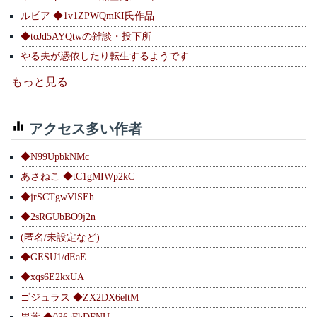
ルピア ◆1v1ZPWQmKI氏作品
◆toJd5AYQtwの雑談・投下所
やる夫が憑依したり転生するようです
もっと見る
アクセス多い作者
◆N99UpbkNMc
あさねこ ◆tC1gMIWp2kC
◆jrSCTgwVlSEh
◆2sRGUbBO9j2n
(匿名/未設定など)
◆GESU1/dEaE
◆xqs6E2kxUA
ゴジュラス ◆ZX2DX6eltM