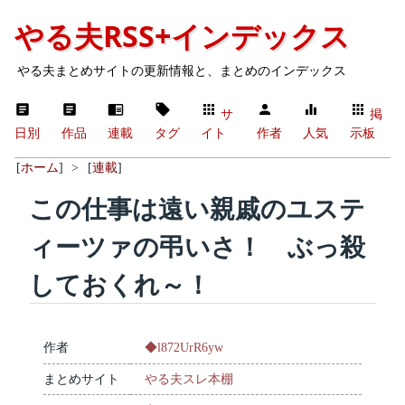
やる夫RSS+インデックス
やる夫まとめサイトの更新情報と、まとめのインデックス
サ
掲
日別
作品
連載
タグ
イト
作者
人気
示板
[
ホーム
]
>
[
連載
]
この仕事は遠い親戚のユステ
ィーツァの弔いさ！ ぶっ殺
しておくれ～！
作者
◆l872UrR6yw
まとめサイト
やる夫スレ本棚