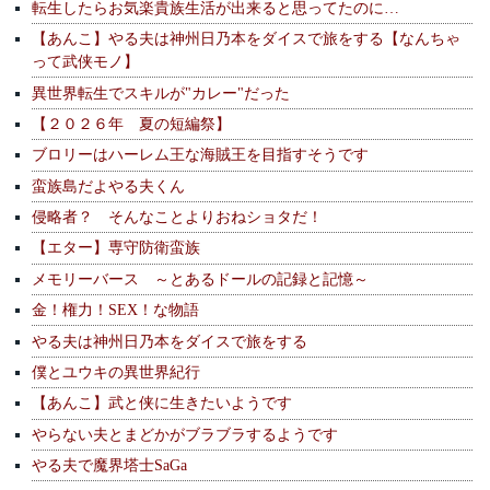
転生したらお気楽貴族生活が出来ると思ってたのに…
【あんこ】やる夫は神州日乃本をダイスで旅をする【なんちゃ
って武侠モノ】
異世界転生でスキルが"カレー"だった
【２０２６年 夏の短編祭】
ブロリーはハーレム王な海賊王を目指すそうです
蛮族島だよやる夫くん
侵略者？ そんなことよりおねショタだ！
【エター】専守防衛蛮族
メモリーバース ～とあるドールの記録と記憶～
金！権力！SEX！な物語
やる夫は神州日乃本をダイスで旅をする
僕とユウキの異世界紀行
【あんこ】武と侠に生きたいようです
やらない夫とまどかがブラブラするようです
やる夫で魔界塔士SaGa