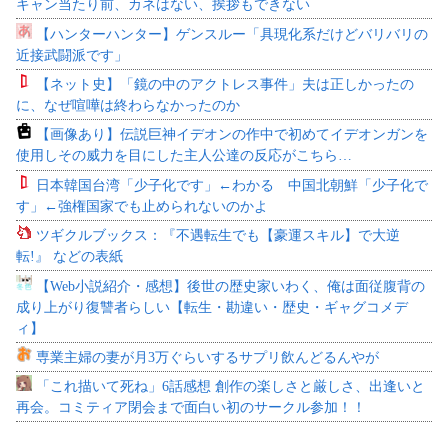
キャン当たり前、カネはない、挨拶もできない
【ハンターハンター】ゲンスルー「具現化系だけどバリバリの
近接武闘派です」
【ネット史】「鏡の中のアクトレス事件」夫は正しかったの
に、なぜ喧嘩は終わらなかったのか
【画像あり】伝説巨神イデオンの作中で初めてイデオンガンを
使用しその威力を目にした主人公達の反応がこちら…
日本韓国台湾「少子化です」←わかる 中国北朝鮮「少子化で
す」←強権国家でも止められないのかよ
ツギクルブックス：『不遇転生でも【豪運スキル】で大逆
転!』 などの表紙
【Web小説紹介・感想】後世の歴史家いわく、俺は面従腹背の
成り上がり復讐者らしい【転生・勘違い・歴史・ギャグコメデ
ィ】
専業主婦の妻が月3万ぐらいするサプリ飲んどるんやが
「これ描いて死ね」6話感想 創作の楽しさと厳しさ、出逢いと
再会。コミティア閉会まで面白い初のサークル参加！！