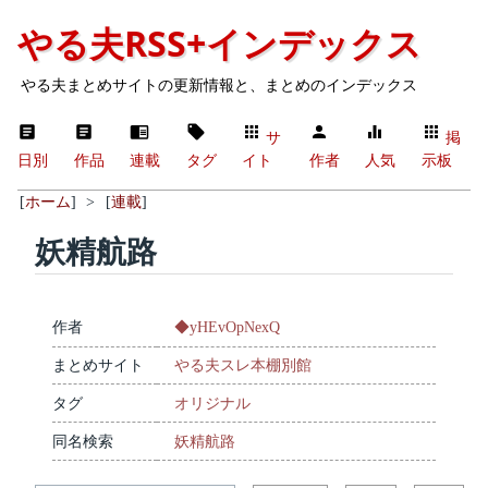
やる夫RSS+インデックス
やる夫まとめサイトの更新情報と、まとめのインデックス
サ
掲
日別
作品
連載
タグ
イト
作者
人気
示板
[
ホーム
]
>
[
連載
]
妖精航路
作者
◆yHEvOpNexQ
まとめサイト
やる夫スレ本棚別館
タグ
オリジナル
同名検索
妖精航路