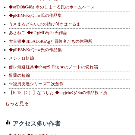
◆ofDi0hG48g ＠のじまーる氏のホームベース
◆pRBMvKqQmw氏の作品集
うさまるどらいぶの錆び付きはぐるま
あさねこ ◆tC1gMIWp2k氏作品
大首領◆8BbAD6KiAgと冒険者たちの休憩所
◆pRBMvKqQmw氏の作品集
メシテロ短編
使レ無避妊具◆ubsqzS.Hdg ★のノートの切れ端
胃薬の短編
☆凜男友達シリーズ二次創作
【R-18（G）】なつしお ◆myjeheQZSoの作品投下所
もっと見る
アクセス多い作者