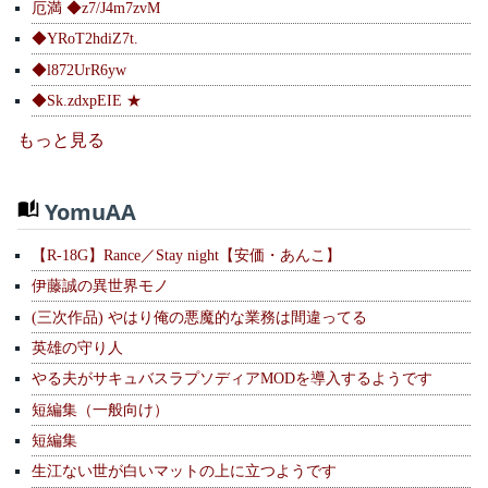
厄満 ◆z7/J4m7zvM
◆YRoT2hdiZ7t.
◆l872UrR6yw
◆Sk.zdxpEIE ★
もっと見る
YomuAA
【R-18G】Rance／Stay night【安価・あんこ】
伊藤誠の異世界モノ
(三次作品) やはり俺の悪魔的な業務は間違ってる
英雄の守り人
やる夫がサキュバスラプソディアMODを導入するようです
短編集（一般向け）
短編集
生江ない世が白いマットの上に立つようです