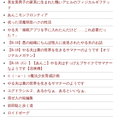
美女美男子の家系に生まれた醜いアヒルのフィジカルギフテッ
ド
あんこモンフロンティア
劣った淫魔弱音ハクの性活
やる夫「催眠アプリを手に入れたんだけど……これ必要だっ
た？」
【R-18】悪の組織にちんぽ怪人に改造されたやる夫のお話
【R-18】やる夫は裏の世界を生きるサマナーのようです【オリ
ジナルメガテン】
【R-18（G）】【あんこ】やる夫はすっげえブサイクでサマナー
なようです【活俠傳】
∈（・ω・）∋魔法少女育成計画
やる夫は裏の世界を生きるサマナーのようです
ユグドラシル２、あるかなぁ、あるといいなぁ。
混ぜ人の短編集
岩田聡と歩く道
ロイドボーグ