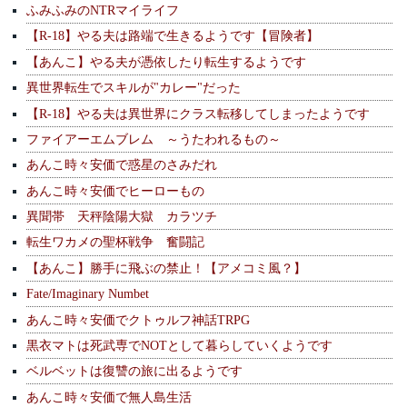
ふみふみのNTRマイライフ
【R-18】やる夫は路端で生きるようです【冒険者】
【あんこ】やる夫が憑依したり転生するようです
異世界転生でスキルが"カレー"だった
【R-18】やる夫は異世界にクラス転移してしまったようです
ファイアーエムブレム ～うたわれるもの～
あんこ時々安価で惑星のさみだれ
あんこ時々安価でヒーローもの
異聞帯 天秤陰陽大獄 カラツチ
転生ワカメの聖杯戦争 奮闘記
【あんこ】勝手に飛ぶの禁止！【アメコミ風？】
Fate/Imaginary Numbet
あんこ時々安価でクトゥルフ神話TRPG
黒衣マトは死武専でNOTとして暮らしていくようです
ベルベットは復讐の旅に出るようです
あんこ時々安価で無人島生活