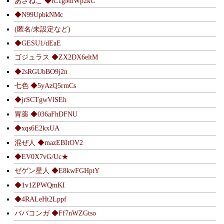
あさねこ ◆tC1gMIWp2kC
◆N99UpbkNMc
(匿名/未設定など)
◆GESU1/dEaE
ゴジュラス ◆ZX2DX6eltM
◆2sRGUbBO9j2n
七色 ◆5yAzQ5rmCs
◆jrSCTgwVlSEh
胃薬 ◆036aFhDFNU
◆xqs6E2kxUA
混ぜ人 ◆mazEBItOV2
◆EV0X7vG/Uc★
ゼゲン星人 ◆E8kwFGHptY
◆1v1ZPWQmKI
◆4RALeHt2Lppf
ババコンガ ◆Ff7nWZGtso