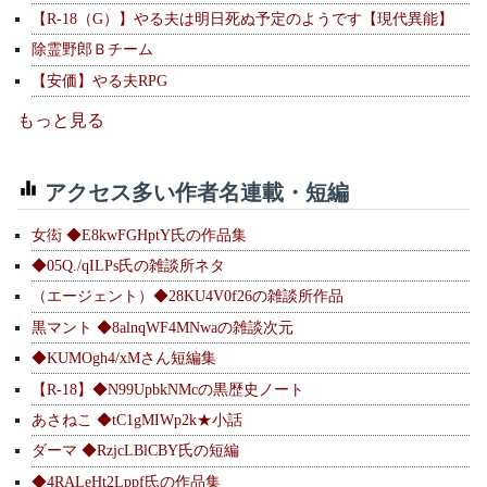
【R-18（G）】やる夫は明日死ぬ予定のようです【現代異能】
除霊野郎Ｂチーム
【安価】やる夫RPG
もっと見る
アクセス多い作者名連載・短編
女衒 ◆E8kwFGHptY氏の作品集
◆05Q./qILPs氏の雑談所ネタ
（エージェント）◆28KU4V0f26の雑談所作品
黒マント ◆8alnqWF4MNwaの雑談次元
◆KUMOgh4/xMさん短編集
【R-18】◆N99UpbkNMcの黒歴史ノート
あさねこ ◆tC1gMIWp2k★小話
ダーマ ◆RzjcLBlCBY氏の短編
◆4RALeHt2Lppf氏の作品集