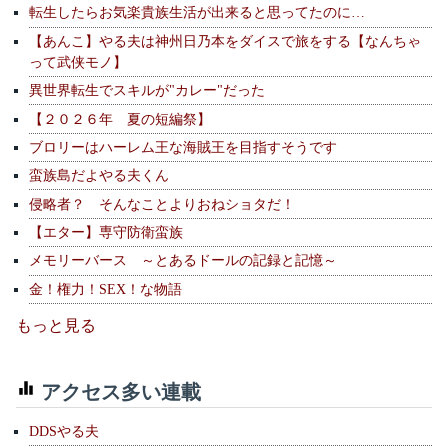
転生したらお気楽貴族生活が出来ると思ってたのに…
【あんこ】やる夫は神州日乃本をダイスで旅をする【なんちゃ
って武侠モノ】
異世界転生でスキルが"カレー"だった
【２０２６年 夏の短編祭】
ブロリーはハーレム王な海賊王を目指すそうです
蛮族島だよやる夫くん
侵略者？ そんなことよりおねショタだ！
【エター】専守防衛蛮族
メモリーバース ～とあるドールの記録と記憶～
金！権力！SEX！な物語
もっと見る
アクセス多い連載
DDSやる夫