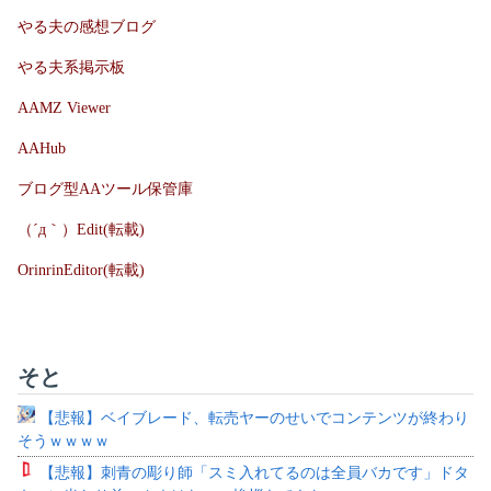
やる夫の感想ブログ
やる夫系掲示板
AAMZ Viewer
AAHub
ブログ型AAツール保管庫
（´д｀）Edit(転載)
OrinrinEditor(転載)
そと
【悲報】ベイブレード、転売ヤーのせいでコンテンツが終わり
そうｗｗｗｗ
【悲報】刺青の彫り師「スミ入れてるのは全員バカです」ドタ