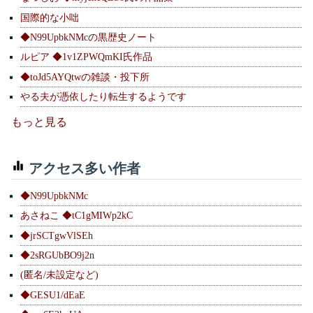
国際的な小咄
◆N99UpbkNMcの黒歴史ノート
ルピア ◆1v1ZPWQmKI氏作品
◆toJd5AYQtwの雑談・投下所
やる夫が憑依したり転生するようです
もっと見る
アクセス多い作者
◆N99UpbkNMc
あさねこ ◆tC1gMIWp2kC
◆jrSCTgwVlSEh
◆2sRGUbBO9j2n
(匿名/未設定など)
◆GESU1/dEaE