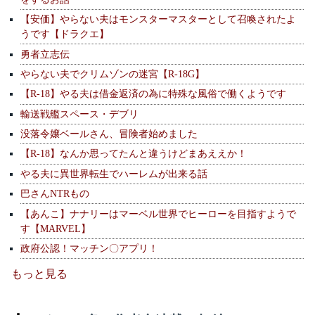
【安価】やらない夫はモンスターマスターとして召喚されたよ
うです【ドラクエ】
勇者立志伝
やらない夫でクリムゾンの迷宮【R-18G】
【R-18】やる夫は借金返済の為に特殊な風俗で働くようです
輸送戦艦スペース・デブリ
没落令嬢ベールさん、冒険者始めました
【R-18】なんか思ってたんと違うけどまあええか！
やる夫に異世界転生でハーレムが出来る話
巴さんNTRもの
【あんこ】ナナリーはマーベル世界でヒーローを目指すようで
す【MARVEL】
政府公認！マッチン〇アプリ！
もっと見る