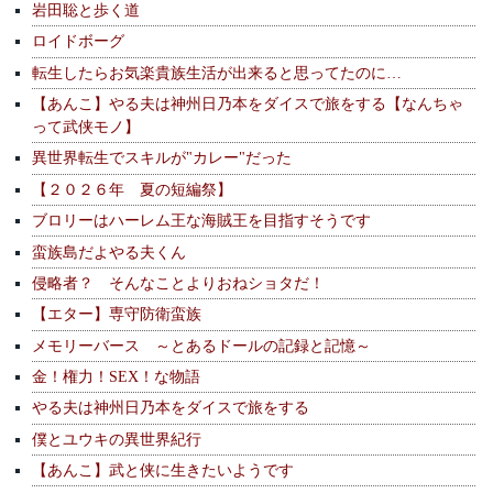
岩田聡と歩く道
ロイドボーグ
転生したらお気楽貴族生活が出来ると思ってたのに…
【あんこ】やる夫は神州日乃本をダイスで旅をする【なんちゃ
って武侠モノ】
異世界転生でスキルが"カレー"だった
【２０２６年 夏の短編祭】
ブロリーはハーレム王な海賊王を目指すそうです
蛮族島だよやる夫くん
侵略者？ そんなことよりおねショタだ！
【エター】専守防衛蛮族
メモリーバース ～とあるドールの記録と記憶～
金！権力！SEX！な物語
やる夫は神州日乃本をダイスで旅をする
僕とユウキの異世界紀行
【あんこ】武と侠に生きたいようです