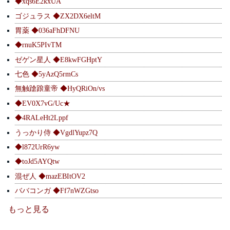
◆xqs6E2kxUA
ゴジュラス ◆ZX2DX6eltM
胃薬 ◆036aFhDFNU
◆rnuK5PIvTM
ゼゲン星人 ◆E8kwFGHptY
七色 ◆5yAzQ5rmCs
無触蹌踉童帝 ◆HyQRiOn/vs
◆EV0X7vG/Uc★
◆4RALeHt2Lppf
うっかり侍 ◆VgdlYupz7Q
◆l872UrR6yw
◆toJd5AYQtw
混ぜ人 ◆mazEBItOV2
ババコンガ ◆Ff7nWZGtso
もっと見る