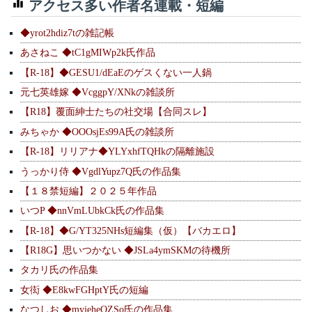
アクセス多い作者名連載・短編
◆yrot2hdiz7tの雑記帳
あさねこ ◆tC1gMIWp2k氏作品
【R-18】◆GESU1/dEaEのゲスくない一人鍋
元七英雄嫁 ◆VcggpY/XNkの雑談所
【R18】覆面紳士たちの社交場【合同スレ】
みちゃか ◆OOOsjEs99A氏の雑談所
【R-18】リリアナ◆YLYxhfTQHkの隔離施設
うっかり侍 ◆VgdlYupz7Q氏の作品集
【１８禁短編】２０２５年作品
いつP ◆nnVmLUbkCk氏の作品集
【R-18】◆G/YT325NHs短編集（仮）【バカエロ】
【R18G】思いつかない ◆JSLa4ymSKMの待機所
タカリ氏の作品集
女衒 ◆E8kwFGHptY氏の短編
なつしお ◆myjeheQZSo氏の作品集