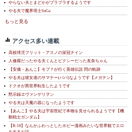
やらない夫とまどかがブラブラするようです
やる夫で魔界塔士SaGa
もっと見る
アクセス多い連載
高校球児フリット・アスノの栄冠ナイン
人修羅だったやる夫くんとピクシーだった友奈ちゃん
【安価・あんこ】モブ？が行く英雄伝説 閃の軌跡
やる夫は彼女達のサマナー(パパ)なようです【メガテン】
ドクオが異世界転生したようです
黙示録ヱヴァンゲリヲン
やる夫は天魔の器になったようです
【あんこ】やる夫は宇宙世紀で本物を見せられるようです【機
動戦士ガンダム】
【R-18】なんかふわっとしたホビー漫画みたいな世界観でエロ
をするお話