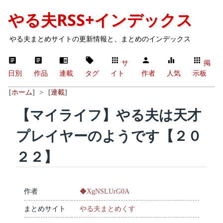
やる夫RSS+インデックス
やる夫まとめサイトの更新情報と、まとめのインデックス
サ
掲
日別
作品
連載
タグ
イト
作者
人気
示板
[
ホーム
]
>
[
連載
]
【マイライフ】やる夫は天才
プレイヤーのようです【２０
２２】
作者
◆XgNSLUrG0A
まとめサイト
やる夫まとめくす