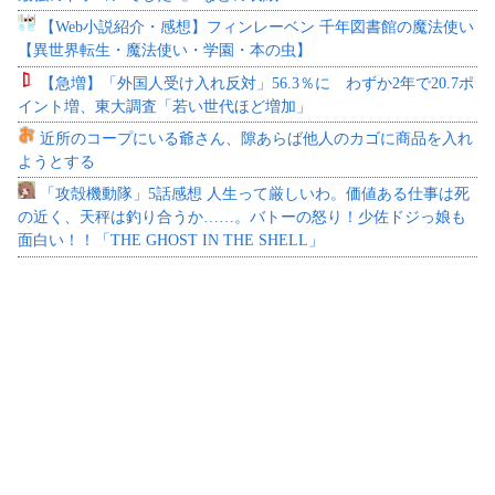
【Web小説紹介・感想】フィンレーベン 千年図書館の魔法使い
【異世界転生・魔法使い・学園・本の虫】
【急増】「外国人受け入れ反対」56.3％に わずか2年で20.7ポ
イント増、東大調査「若い世代ほど増加」
近所のコープにいる爺さん、隙あらば他人のカゴに商品を入れ
ようとする
「攻殻機動隊」5話感想 人生って厳しいわ。価値ある仕事は死
の近く、天秤は釣り合うか……。バトーの怒り！少佐ドジっ娘も
面白い！！「THE GHOST IN THE SHELL」