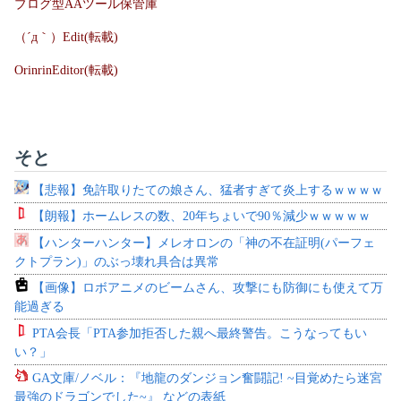
ブログ型AAツール保管庫
（´д｀）Edit(転載)
OrinrinEditor(転載)
そと
【悲報】免許取りたての娘さん、猛者すぎて炎上するｗｗｗｗ
【朗報】ホームレスの数、20年ちょいで90％減少ｗｗｗｗｗ
【ハンターハンター】メレオロンの「神の不在証明(パーフェ
クトプラン)」のぶっ壊れ具合は異常
【画像】ロボアニメのビームさん、攻撃にも防御にも使えて万
能過ぎる
PTA会長「PTA参加拒否した親へ最終警告。こうなってもい
い？」
GA文庫/ノベル：『地龍のダンジョン奮闘記! ~目覚めたら迷宮
最強のドラゴンでした~』 などの表紙