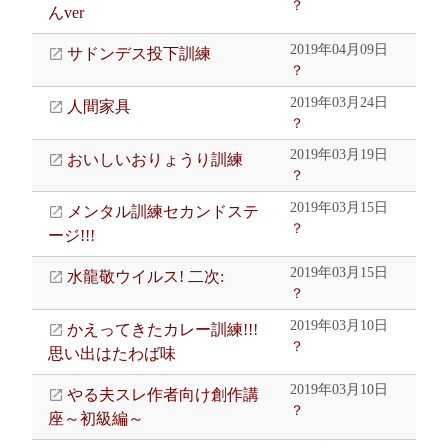
？
んver
2019年04月09日
サドンデス投下訓練
？
2019年03月24日
人間家具
？
2019年03月19日
おいしいおりょうり訓練
？
2019年03月15日
メンタル訓練セカンドステ
？
ージ!!!
2019年03月15日
水龍敬ウイルス! 二次:
？
2019年03月10日
かえってきたカレー訓練!!!
？
思い出はたわば味
2019年03月10日
やる夫スレ作者向け創作講
？
座～初級編～