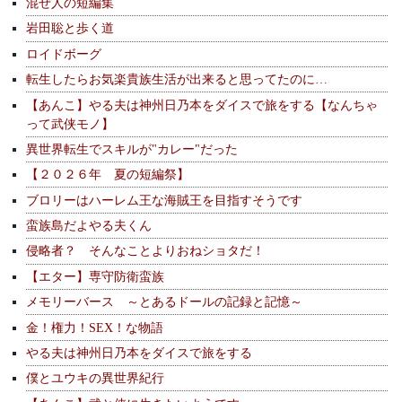
混ぜ人の短編集
岩田聡と歩く道
ロイドボーグ
転生したらお気楽貴族生活が出来ると思ってたのに…
【あんこ】やる夫は神州日乃本をダイスで旅をする【なんちゃ
って武侠モノ】
異世界転生でスキルが"カレー"だった
【２０２６年 夏の短編祭】
ブロリーはハーレム王な海賊王を目指すそうです
蛮族島だよやる夫くん
侵略者？ そんなことよりおねショタだ！
【エター】専守防衛蛮族
メモリーバース ～とあるドールの記録と記憶～
金！権力！SEX！な物語
やる夫は神州日乃本をダイスで旅をする
僕とユウキの異世界紀行