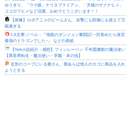
ゆうぎり、「ウマ娘」ナリタブライアン、「天穂のサクナヒメ」
ココロワヒメなど活躍。おめでとうございます！！
【画像】ロボアニメのビームさん、攻撃にも防御にも使えて万
能過ぎる
GA文庫/ノベル：『地龍のダンジョン奮闘記! ~目覚めたら迷宮
最強のドラゴンでした~』 などの表紙
【Web小説紹介・感想】フィンレーベン 千年図書館の魔法使い
【異世界転生・魔法使い・学園・本の虫】
近所のコープにいる爺さん、隙あらば他人のカゴに商品を入れ
ようとする