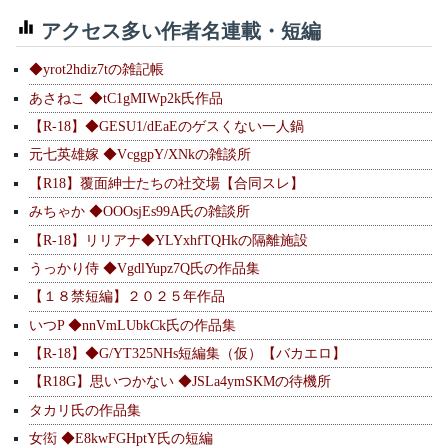
アクセス多い作者名連載・短編
◆yrot2hdiz7tの雑記帳
あさねこ ◆tC1gMIWp2k氏作品
【R-18】◆GESU1/dEaEのゲスくない一人鍋
元七英雄嫁 ◆VcggpY/XNkの雑談所
【R18】覆面紳士たちの社交場【合同スレ】
みちゃか ◆OOOsjEs99A氏の雑談所
【R-18】リリアナ◆YLYxhfTQHkの隔離施設
うっかり侍 ◆VgdlYupz7Q氏の作品集
【１８禁短編】２０２５年作品
いつP ◆nnVmLUbkCk氏の作品集
【R-18】◆G/YT325NHs短編集（仮）【バカエロ】
【R18G】思いつかない ◆JSLa4ymSKMの待機所
タカリ氏の作品集
女衒 ◆E8kwFGHptY氏の短編