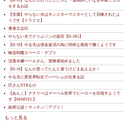
【R-18】なんかふわっとしたホビー漫画みたいな世界観でエロ
をするお話
【安価】やらない夫はモンスターマスターとして召喚されたよ
うです【ドラクエ】
勇者立志伝
やらない夫でクリムゾンの迷宮【R-18G】
【R-18】やる夫は借金返済の為に特殊な風俗で働くようです
輸送戦艦スペース・デブリ
没落令嬢ベールさん、冒険者始めました
【R-18】なんか思ってたんと違うけどまあええか！
やる夫に異世界転生でハーレムが出来る話
巴さんNTRもの
【あんこ】ナナリーはマーベル世界でヒーローを目指すようで
す【MARVEL】
政府公認！マッチン〇アプリ！
もっと見る