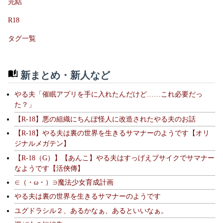
完結
R18
タグ一覧
新まとめ・新人など
やる夫「催眠アプリを手に入れたんだけど……これ必要だっ
た？」
【R-18】悪の組織にちんぽ怪人に改造されたやる夫のお話
【R-18】やる夫は裏の世界を生きるサマナーのようです【オリ
ジナルメガテン】
【R-18（G）】【あんこ】やる夫はすっげえブサイクでサマナー
なようです【活俠傳】
∈（・ω・）∋魔法少女育成計画
やる夫は裏の世界を生きるサマナーのようです
ユグドラシル２、あるかなぁ、あるといいなぁ。