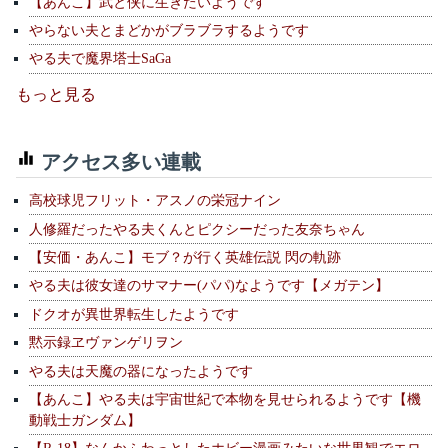
【あんこ】武と侠に生きたいようです
やらない夫とまどかがブラブラするようです
やる夫で魔界塔士SaGa
もっと見る
アクセス多い連載
高校球児フリット・アスノの栄冠ナイン
人修羅だったやる夫くんとピクシーだった友奈ちゃん
【安価・あんこ】モブ？が行く英雄伝説 閃の軌跡
やる夫は彼女達のサマナー(パパ)なようです【メガテン】
ドクオが異世界転生したようです
黙示録ヱヴァンゲリヲン
やる夫は天魔の器になったようです
【あんこ】やる夫は宇宙世紀で本物を見せられるようです【機
動戦士ガンダム】