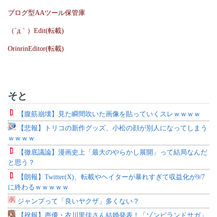
ブログ型AAツール保管庫
（´д｀）Edit(転載)
OrinrinEditor(転載)
そと
【腹筋崩壊】見た瞬間吹いた画像を貼っていくスレｗｗｗｗ
【悲報】トリコの新作グッズ、小松の顔が別人になってしまう
ｗｗｗｗ
【徹底議論】漫画史上「最大のやらかし展開」って結局なんだ
と思う？
【朗報】Twitter(X)、転載やヘイターが暴れすぎて収益化が9/7
に終わるｗｗｗｗｗ
ジャンプって「良いヤクザ」多くない？
【祝報】声優・衣川里佳さん結婚発表！「ゾンビランドサガ」