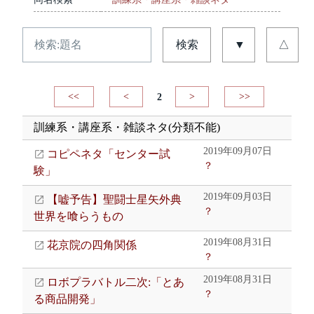
検索
▼
△
<<
<
2
>
>>
訓練系・講座系・雑談ネタ(分類不能)
2019年09月07日
コピペネタ「センター試
？
験」
2019年09月03日
【嘘予告】聖闘士星矢外典
？
世界を喰らうもの
2019年08月31日
花京院の四角関係
？
2019年08月31日
ロボプラバトル二次:「とあ
？
る商品開発」