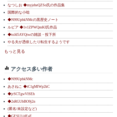
なつしお ◆myjeheQZSo氏の作品集
国際的な小咄
◆N99UpbkNMcの黒歴史ノート
ルピア ◆1v1ZPWQmKI氏作品
◆toJd5AYQtwの雑談・投下所
やる夫が憑依したり転生するようです
もっと見る
アクセス多い作者
◆N99UpbkNMc
あさねこ ◆tC1gMIWp2kC
◆jrSCTgwVlSEh
◆2sRGUbBO9j2n
(匿名/未設定など)
◆GESU1/dEaE