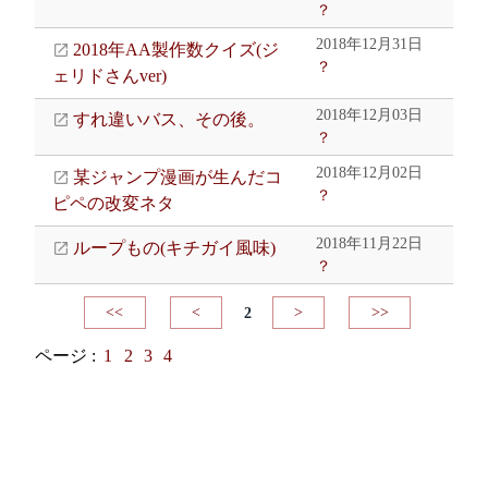
？
2018年12月31日
2018年AA製作数クイズ(ジ
？
ェリドさんver)
2018年12月03日
すれ違いバス、その後。
？
2018年12月02日
某ジャンプ漫画が生んだコ
？
ピペの改変ネタ
2018年11月22日
ループもの(キチガイ風味)
？
<<
<
2
>
>>
ページ :
1
2
3
4