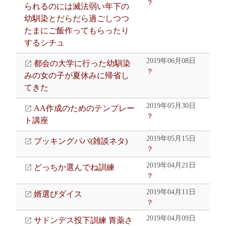
？
られるのには滅法弱い年下の
幼馴染とだらだら過ごしつつ
たまにご飯作ってもらったり
するシチュ
2019年06月08日
都会の大学に行った幼馴染
？
みの女の子が夏休みに帰省し
てきた
2019年05月30日
AA作成のためのテンプレー
？
ト講座
2019年05月15日
ブッキングパパ(雑談ネタ)
？
2019年04月21日
どっちか選んでね訓練
？
2019年04月11日
婿選びダイス
？
2019年04月09日
サドンデス投下訓練 胃薬さ