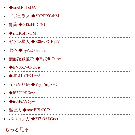
◆xqs6E2kxUA
ゴジュラス ◆ZX2DX6eltM
胃薬 ◆036aFhDFNU
◆rnuK5PIvTM
ゼゲン星人 ◆E8kwFGHptY
七色 ◆5yAzQ5rmCs
無触蹌踉童帝 ◆HyQRiOn/vs
◆EV0X7vG/Uc★
◆4RALeHt2Lppf
うっかり侍 ◆VgdlYupz7Q
◆l872UrR6yw
◆toJd5AYQtw
混ぜ人 ◆mazEBItOV2
ババコンガ ◆Ff7nWZGtso
もっと見る