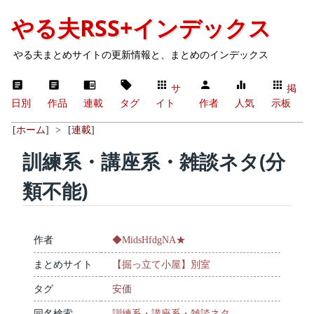
やる夫RSS+インデックス
やる夫まとめサイトの更新情報と、まとめのインデックス
サ
掲
日別
作品
連載
タグ
イト
作者
人気
示板
[
ホーム
]
>
[
連載
]
訓練系・講座系・雑談ネタ(分
類不能)
作者
◆MidsHfdgNA★
まとめサイト
【掘っ立て小屋】別室
タグ
安価
同名検索
訓練系・講座系・雑談ネタ