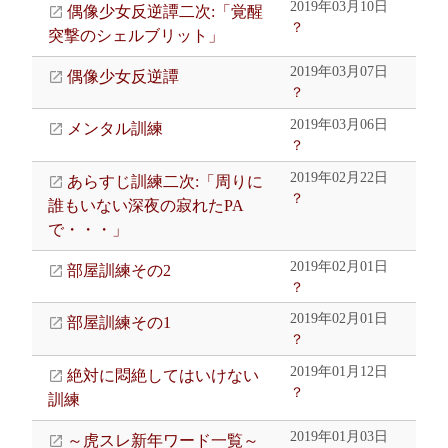
2019年03月10日
偶像少女反逆譚二次:「覚醒
？
突撃のシェルブリット」
2019年03月07日
偶像少女反逆譚
？
2019年03月06日
メンタル訓練
？
2019年02月22日
あらすじ訓練二次:「周りに
？
誰もいない深夜の寂れたPA
で・・・」
2019年02月01日
部屋訓練その2
？
2019年02月01日
部屋訓練その1
？
2019年01月12日
絶対に悶絶してはいけない
？
訓練
2019年01月03日
～虎スレ新年ワード一覧～