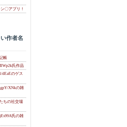
チン〇アプリ！
い作者名
雑記帳
MIWp2k氏作品
1/dEaEのゲス
gpY/XNkの雑
士たちの社交場
jEs99A氏の雑