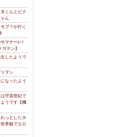
る夫くんとピク
ちゃん
】モブ？が行く
跡
サマナー(パ
メガテン】
転生したようで
ゲリヲン
器になったよう
夫は宇宙世紀で
るようです【機
】
ふわっとしたホ
な世界観でエロ