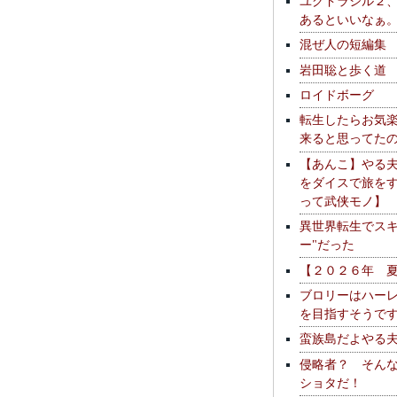
ユグドラシル２
あるといいなぁ
混ぜ人の短編集
岩田聡と歩く道
ロイドボーグ
転生したらお気
来ると思ってた
【あんこ】やる
をダイスで旅を
って武侠モノ】
異世界転生でスキ
ー"だった
【２０２６年 
ブロリーはハー
を目指すそうで
蛮族島だよやる
侵略者？ そん
ショタだ！