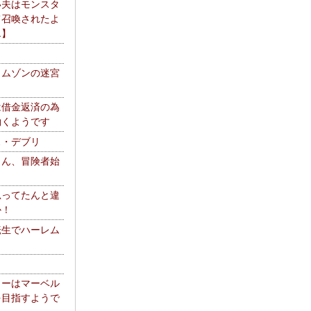
い夫はモンスタ
て召喚されたよ
エ】
リムゾンの迷宮
は借金返済の為
働くようです
ス・デブリ
さん、冒険者始
思ってたんと違
か！
転生でハーレム
リーはマーベル
を目指すようで