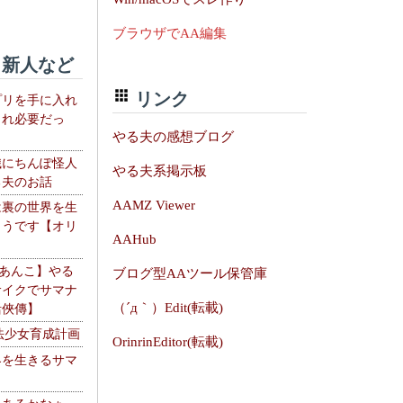
ブラウザでAA編集
新人など
リンク
プリを手に入れ
これ必要だっ
やる夫の感想ブログ
織にちんぽ怪人
やる夫系掲示板
る夫のお話
AAMZ Viewer
は裏の世界を生
ようです【オリ
AAHub
】
【あんこ】やる
ブログ型AAツール保管庫
サイクでサマナ
（´д｀）Edit(転載)
活俠傳】
法少女育成計画
OrinrinEditor(転載)
界を生きるサマ