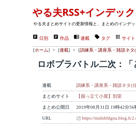
やる夫RSS+インデッ
やる夫まとめサイトの更新情報と、まとめのインデッ
日別
作品
連載
タグ
サイト
[
ホーム
]
>
[
連載
]
>
[
訓練系・講座系・雑談ネタ(
ロボプラバトル二次：「
連載
訓練系・講座系・雑談ネタ(分
まとめサイト
【掘っ立て小屋】別室
まとめ公開日
2019年08月31日 19時42分56
URL
https://midshfdgna.blog.fc2