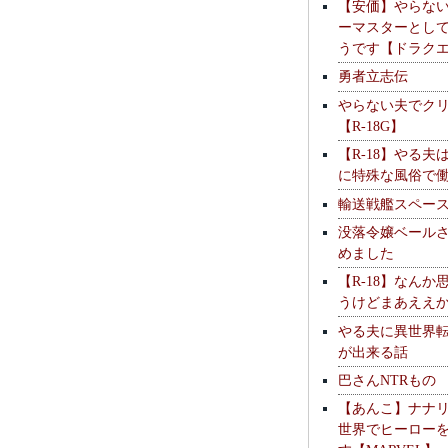
【安価】やらな
ーマスターとし
うです【ドラク
勇者立志伝
やらない夫でク
【R-18G】
【R-18】やる夫
に特殊な風俗で
輸送戦艦スペー
没落令嬢ベール
めました
【R-18】なんか
うけどまあええ
やる夫に異世界
が出来る話
巴さんNTRもの
【あんこ】ナナ
世界でヒーロー