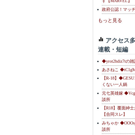
す【MARVEL】
政府公認！マッ
もっと見る
アクセス多
連載・短編
◆yrot2hdiz7tの
あさねこ ◆tC1g
【R-18】◆GESU
くない一人鍋
元七英雄嫁 ◆Vcg
談所
【R18】覆面紳
【合同スレ】
みちゃか ◆OOOs
談所