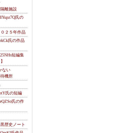
ナ
kの隔離施設
Yupz7Q氏の
２０２５年作品
UbkCk氏の作品
325NHs短編集
ロ】
かない
Mの待機所
集
HptY氏の短編
heQZSo氏の作
cの黒歴史ノート
WQmKI氏作品