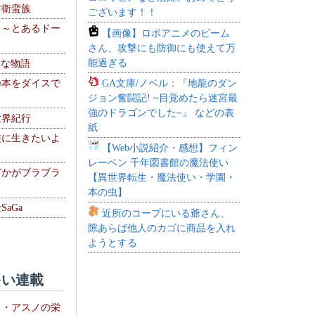
防衛蛮族
ございます！！
 ～とあるドー
【画像】ロボアニメのビーム
～
さん、攻撃にも防御にも使えて万
能過ぎる
！な物語
GA文庫/ノベル：『地龍のダン
乃本をダイスで
ジョン奮闘記! ~目覚めたら迷宮最
強のドラゴンでした~』 などの表
世界紀行
紙
侠に生きたいよ
【Web小説紹介・感想】フィン
レーベン 千年図書館の魔法使い
どかがブラブラ
【異世界転生・魔法使い・学園・
本の虫】
aGa
近所のコープにいる爺さん、
隙あらば他人のカゴに商品を入れ
ようとする
い連載
ト・アスノの栄