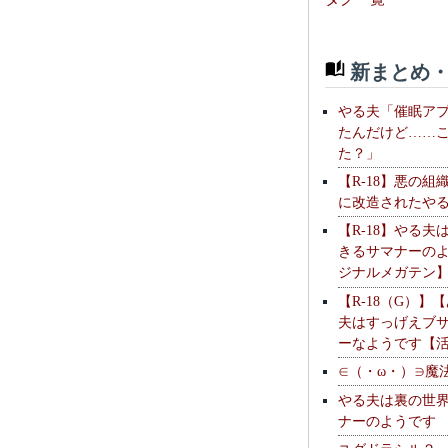
新まとめ・
やる夫「催眠ア
たんだけど……
た？」
【R-18】悪の組
に改造されたや
【R-18】やる夫
きるサマナーの
ジナルメガテン
【R-18（G）】
夫はすっげえブ
ーなようです【
∈（・ω・）∋魔
やる夫は裏の世
ナーのようです