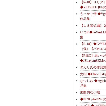
【R-18】リリア
◆YLYxhfTQH
うっかり侍 ◆Vgdl
作品集
【１８禁短編】
いつP ◆nnVmL
集
【R-18】◆G/YT
（仮）【バカエ
【R18G】思いつ
◆JSLa4ymSK
タカリ氏の作品
女衒 ◆E8kwFG
なつしお ◆myje
品集
国際的な小咄
◆N99UpbkNM
ルピア ◆1v1ZP