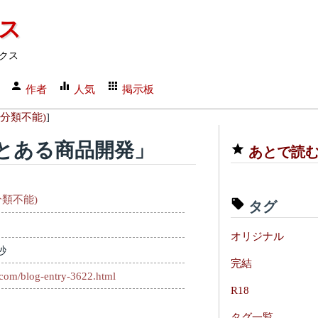
クス
クス
作者
人気
掲示板
分類不能)
]
とある商品開発」
あとで読
類不能)
タグ
オリジナル
秒
完結
.com/blog-entry-3622.html
R18
タグ一覧