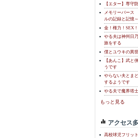
【エター】専守
メモリーバース
ルの記録と記憶
金！権力！SEX
やる夫は神州日
旅をする
僕とユウキの異
【あんこ】武と
うです
やらない夫とま
するようです
やる夫で魔界塔士S
もっと見る
アクセス多
高校球児フリッ