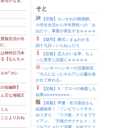
、あるかなぁ、
。
そと
【悲報】ちいかわの映画館、
小学生女児から中年男性への「お
ねだり」事案が発生するｗｗｗｗ
楽貴族生活が出
【疑問】葬式←まぁわかる
のに…
四十九日←いらねぇだろ
夫は神州日乃本
【悲報】恋人がいる率、ちょ
する【なんちゃ
っと異常と話題にｗｗｗｗｗ
ハンターハンターの没最終回
ルが"カレ
『大人になったキルアに心臓を抜
かれて終わる』
夏の短編祭】
【悲報】X「アスペの検査した
結果wwwwwwwww」
レム王な海賊王
す
【祝報】声優・衣川里佳さん
結婚発表！「ゾンビランドサガ」
夫くん
ゆうぎり、「ウマ娘」ナリタブラ
なことよりおね
イアン、「天穂のサクナヒメ」コ
コロワヒメなど活躍。おめでとう