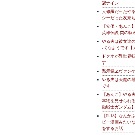
冠ナイン
人修羅だったや
シーだった友奈
【安価・あんこ
英雄伝説 閃の軌
やる夫は彼女達の
パ)なようです【
ドクオが異世界
す
黙示録ヱヴァン
やる夫は天魔の
です
【あんこ】やる
本物を見せられ
動戦士ガンダム
【R-18】なんか
ビー漫画みたい
をするお話