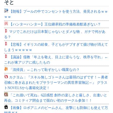
そと
【朗報】プールの中でコンセントを使う方法、発見されるｗｗ
ｗｗ
【ハンターハンター】王位継承戦の準備格差酷過ぎない？
マジでこれだけは日本製じゃないとダメな物 、ガチで何があ
る？
【悲報】イギリスの給食、子どもがデブすぎて揚げ物が消えて
しまうｗｗｗｗｗ
【議論】儒教「年上を敬え、目上に逆らうな、秩序を守れ」←
これが東アジアに残したもの
「清掃員」←これって恥ずかしい職業なの？
カクヨム：『スキル無しゴトーさんは最弱のはずです！～勇者
召喚に巻き込まれたモブサラリーマンの異世界冒険記～』 グラス
トNOVELSから書籍化決定！
「これ描いて死ね」6話感想 創作の楽しさと厳しさ、出逢いと
再会。コミティア閉会まで面白い初のサークル参加！！
【画像】ロボアニメのビームさん、攻撃にも防御にも使えて万