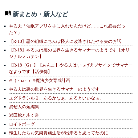
新まとめ・新人など
やる夫「催眠アプリを手に入れたんだけど……これ必要だっ
た？」
【R-18】悪の組織にちんぽ怪人に改造されたやる夫のお話
【R-18】やる夫は裏の世界を生きるサマナーのようです【オリ
ジナルメガテン】
【R-18（G）】【あんこ】やる夫はすっげえブサイクでサマナー
なようです【活俠傳】
∈（・ω・）∋魔法少女育成計画
やる夫は裏の世界を生きるサマナーのようです
ユグドラシル２、あるかなぁ、あるといいなぁ。
混ぜ人の短編集
岩田聡と歩く道
ロイドボーグ
転生したらお気楽貴族生活が出来ると思ってたのに…