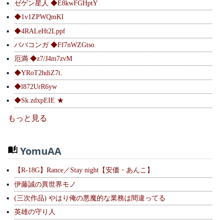
ゼゲン星人 ◆E8kwFGHptY
◆1v1ZPWQmKI
◆4RALeHt2Lppf
ババコンガ ◆Ff7nWZGtso
厄満 ◆z7/J4m7zvM
◆YRoT2hdiZ7t.
◆l872UrR6yw
◆Sk.zdxpEIE ★
もっと見る
YomuAA
【R-18G】Rance／Stay night【安価・あんこ】
伊藤誠の異世界モノ
(三次作品) やはり俺の悪魔的な業務は間違ってる
英雄の守り人