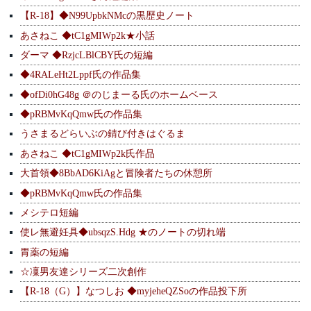
【R-18】◆N99UpbkNMcの黒歴史ノート
あさねこ ◆tC1gMIWp2k★小話
ダーマ ◆RzjcLBlCBY氏の短編
◆4RALeHt2Lppf氏の作品集
◆ofDi0hG48g ＠のじまーる氏のホームベース
◆pRBMvKqQmw氏の作品集
うさまるどらいぶの錆び付きはぐるま
あさねこ ◆tC1gMIWp2k氏作品
大首領◆8BbAD6KiAgと冒険者たちの休憩所
◆pRBMvKqQmw氏の作品集
メシテロ短編
使レ無避妊具◆ubsqzS.Hdg ★のノートの切れ端
胃薬の短編
☆凜男友達シリーズ二次創作
【R-18（G）】なつしお ◆myjeheQZSoの作品投下所