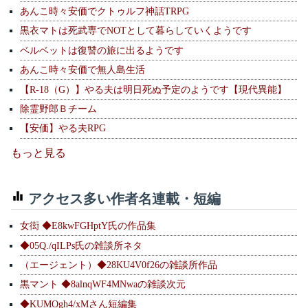
あんこ時々安価でクトゥルフ神話TRPG
黒衣マトは死武専でNOTとして暮らしていくようです
ベルベットは復讐の旅に出るようです
あんこ時々安価で無人島生活
【R-18（G）】やる夫は明日死ぬ予定のようです【現代異能】
除霊野郎Ｂチーム
【安価】やる夫RPG
もっと見る
アクセス多い作者名連載・短編
女衒 ◆E8kwFGHptY氏の作品集
◆05Q./qILPs氏の雑談所ネタ
（エージェント）◆28KU4V0f26の雑談所作品
黒マント ◆8alnqWF4MNwaの雑談次元
◆KUMOgh4/xMさん短編集