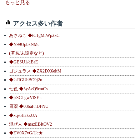
もっと見る
アクセス多い作者
あさねこ ◆tC1gMIWp2kC
◆N99UpbkNMc
(匿名/未設定など)
◆GESU1/dEaE
ゴジュラス ◆ZX2DX6eltM
◆2sRGUbBO9j2n
七色 ◆5yAzQ5rmCs
◆jrSCTgwVlSEh
胃薬 ◆036aFhDFNU
◆xqs6E2kxUA
混ぜ人 ◆mazEBItOV2
◆EV0X7vG/Uc★