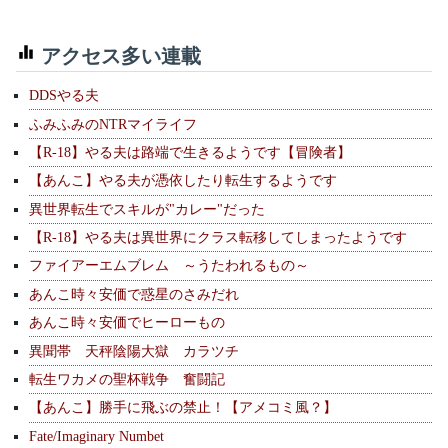
アクセス多い連載
DDSやる夫
ふみふみのNTRマイライフ
【R-18】やる夫は路端で生きるようです【冒険者】
【あんこ】やる夫が憑依したり転生するようです
異世界転生でスキルが"カレー"だった
【R-18】やる夫は異世界にクラス転移してしまったようです
ファイアーエムブレム ～うたわれるもの～
あんこ時々安価で惑星のさみだれ
あんこ時々安価でヒーローもの
異聞帯 天秤陰陽大獄 カラツチ
転生ワカメの聖杯戦争 奮闘記
【あんこ】勝手に飛ぶの禁止！【アメコミ風？】
Fate/Imaginary Numbet