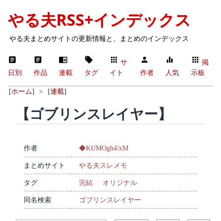
やる夫RSS+インデックス
やる夫まとめサイトの更新情報と、まとめのインデックス
サ
掲
日別
作品
連載
タグ
イト
作者
人気
示板
[
ホーム
]
>
[
連載
]
【ゴブリンスレイヤー】
作者
◆KUMOgh4/xM
まとめサイト
やる夫スレメモ
タグ
完結
オリジナル
同名検索
ゴブリンスレイヤー