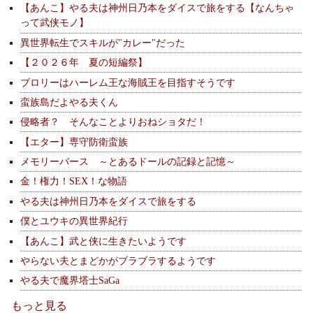
【あんこ】やる夫は神州日乃本をダイスで旅をする【なんちゃ
って武侠モノ】
異世界転生でスキルが"カレー"だった
【２０２６年 夏の短編祭】
ブロリーはハーレム王な海賊王を目指すそうです
蛮族島だよやる夫くん
侵略者？ そんなことよりおねショタだ！
【エター】専守防衛蛮族
メモリーバース ～とあるドールの記録と記憶～
金！権力！SEX！な物語
やる夫は神州日乃本をダイスで旅をする
僕とユウキの異世界紀行
【あんこ】武と侠に生きたいようです
やらない夫とまどかがブラブラするようです
やる夫で魔界塔士SaGa
もっと見る