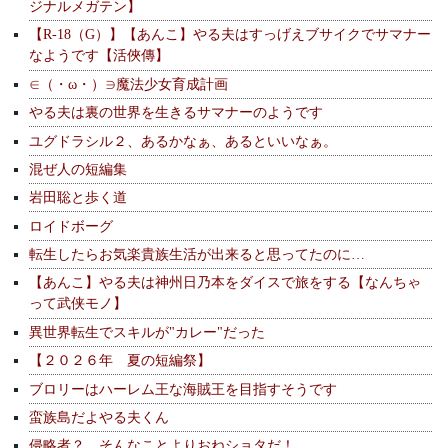
ジナルメガテン】
【R-18（G）】【あんこ】やる夫はすっげえブサイクでサマナー
なようです【活俠傳】
∈（・ω・）∋魔法少女育成計画
やる夫は裏の世界を生きるサマナーのようです
ユグドラシル２、あるかなぁ、あるといいなぁ。
混ぜ人の短編集
岩田聡と歩く道
ロイドボーグ
転生したらお気楽貴族生活が出来ると思ってたのに…
【あんこ】やる夫は神州日乃本をダイスで旅をする【なんちゃ
って武侠モノ】
異世界転生でスキルが"カレー"だった
【２０２６年 夏の短編祭】
ブロリーはハーレム王な海賊王を目指すそうです
蛮族島だよやる夫くん
侵略者？ そんなことよりおねショタだ！