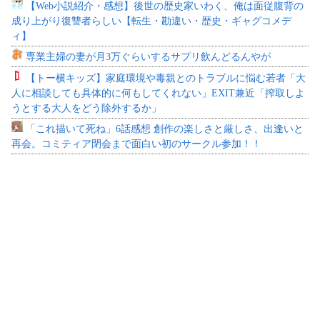
【Web小説紹介・感想】後世の歴史家いわく、俺は面従腹背の
成り上がり復讐者らしい【転生・勘違い・歴史・ギャグコメデ
ィ】
専業主婦の妻が月3万ぐらいするサプリ飲んどるんやが
【トー横キッズ】家庭環境や毒親とのトラブルに悩む若者「大
人に相談しても具体的に何もしてくれない」EXIT兼近「搾取しよ
うとする大人をどう除外するか」
「これ描いて死ね」6話感想 創作の楽しさと厳しさ、出逢いと
再会。コミティア閉会まで面白い初のサークル参加！！