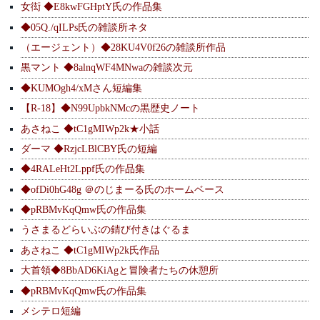
女衒 ◆E8kwFGHptY氏の作品集
◆05Q./qILPs氏の雑談所ネタ
（エージェント）◆28KU4V0f26の雑談所作品
黒マント ◆8alnqWF4MNwaの雑談次元
◆KUMOgh4/xMさん短編集
【R-18】◆N99UpbkNMcの黒歴史ノート
あさねこ ◆tC1gMIWp2k★小話
ダーマ ◆RzjcLBlCBY氏の短編
◆4RALeHt2Lppf氏の作品集
◆ofDi0hG48g ＠のじまーる氏のホームベース
◆pRBMvKqQmw氏の作品集
うさまるどらいぶの錆び付きはぐるま
あさねこ ◆tC1gMIWp2k氏作品
大首領◆8BbAD6KiAgと冒険者たちの休憩所
◆pRBMvKqQmw氏の作品集
メシテロ短編