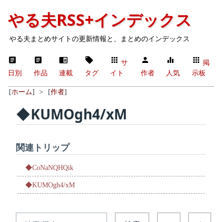
やる夫RSS+インデックス
やる夫まとめサイトの更新情報と、まとめのインデックス
サ
掲
日別
作品
連載
タグ
イト
作者
人気
示板
[
ホーム
]
>
[
作者
]
◆KUMOgh4/xM
関連トリップ
◆CoNaNQHQik
◆KUMOgh4/xM