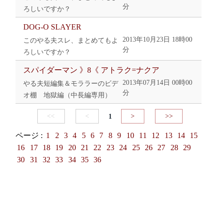
分
ろしいですか？
DOG-O SLAYER
2013年10月23日 18時00
このやる夫スレ、まとめてもよ
分
ろしいですか？
スパイダーマン 》8《 アトラク=ナクア
2013年07月14日 00時00
やる夫短編集＆モララーのビデ
分
オ棚 地獄編（中長編専用）
<<
<
1
>
>>
ページ :
1
2
3
4
5
6
7
8
9
10
11
12
13
14
15
16
17
18
19
20
21
22
23
24
25
26
27
28
29
30
31
32
33
34
35
36