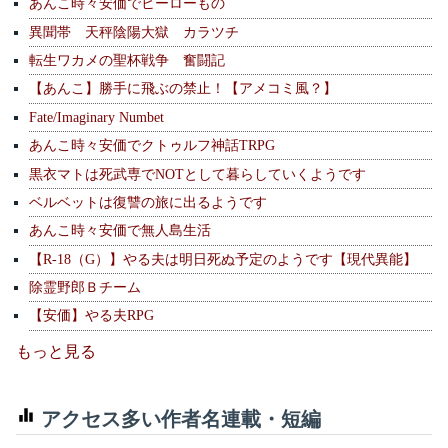
あんこ時々安価でヒーローもの
異聞帯 天秤陰陽大獄 カラツチ
転生ワカメの聖杯戦争 奮闘記
【あんこ】勝手に飛ぶの禁止！【アメコミ風？】
Fate/Imaginary Numbet
あんこ時々安価でクトゥルフ神話TRPG
黒衣マトは死武専でNOTとして暮らしていくようです
ベルベットは復讐の旅に出るようです
あんこ時々安価で無人島生活
【R-18（G）】やる夫は明日死ぬ予定のようです【現代異能】
除霊野郎Ｂチーム
【安価】やる夫RPG
もっと見る
アクセス多い作者名連載・短編