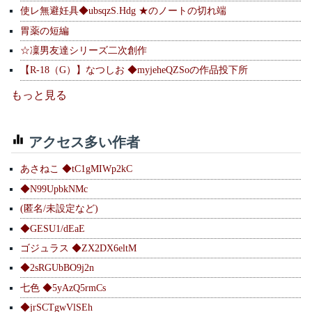
使レ無避妊具◆ubsqzS.Hdg ★のノートの切れ端
胃薬の短編
☆凜男友達シリーズ二次創作
【R-18（G）】なつしお ◆myjeheQZSoの作品投下所
もっと見る
アクセス多い作者
あさねこ ◆tC1gMIWp2kC
◆N99UpbkNMc
(匿名/未設定など)
◆GESU1/dEaE
ゴジュラス ◆ZX2DX6eltM
◆2sRGUbBO9j2n
七色 ◆5yAzQ5rmCs
◆jrSCTgwVlSEh