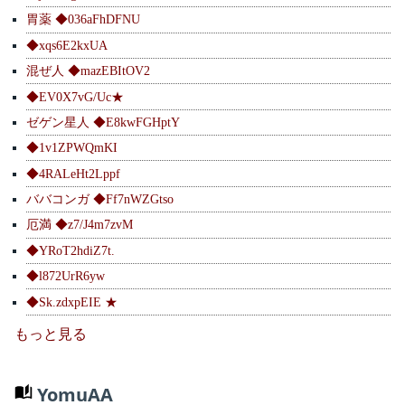
胃薬 ◆036aFhDFNU
◆xqs6E2kxUA
混ぜ人 ◆mazEBItOV2
◆EV0X7vG/Uc★
ゼゲン星人 ◆E8kwFGHptY
◆1v1ZPWQmKI
◆4RALeHt2Lppf
ババコンガ ◆Ff7nWZGtso
厄満 ◆z7/J4m7zvM
◆YRoT2hdiZ7t.
◆l872UrR6yw
◆Sk.zdxpEIE ★
もっと見る
YomuAA