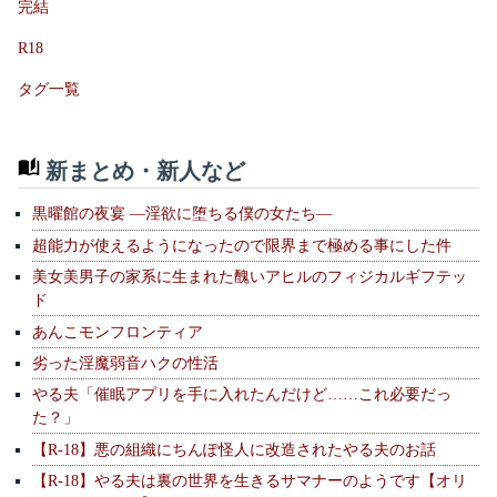
完結
R18
タグ一覧
新まとめ・新人など
黒曜館の夜宴 —淫欲に堕ちる僕の女たち—
超能力が使えるようになったので限界まで極める事にした件
美女美男子の家系に生まれた醜いアヒルのフィジカルギフテッ
ド
あんこモンフロンティア
劣った淫魔弱音ハクの性活
やる夫「催眠アプリを手に入れたんだけど……これ必要だっ
た？」
【R-18】悪の組織にちんぽ怪人に改造されたやる夫のお話
【R-18】やる夫は裏の世界を生きるサマナーのようです【オリ