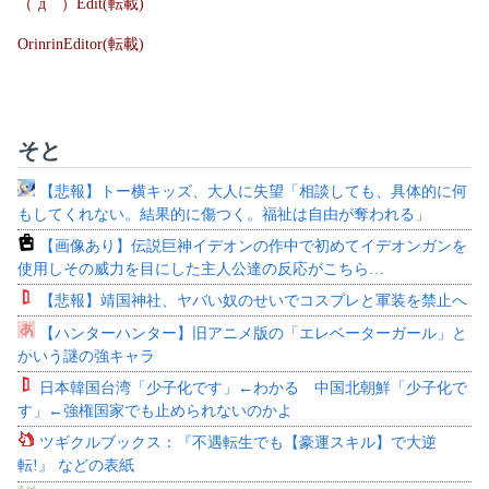
（´д｀）Edit(転載)
OrinrinEditor(転載)
そと
【悲報】トー横キッズ、大人に失望「相談しても、具体的に何
もしてくれない。結果的に傷つく。福祉は自由が奪われる」
【画像あり】伝説巨神イデオンの作中で初めてイデオンガンを
使用しその威力を目にした主人公達の反応がこちら…
【悲報】靖国神社、ヤバい奴のせいでコスプレと軍装を禁止へ
【ハンターハンター】旧アニメ版の「エレベーターガール」と
かいう謎の強キャラ
日本韓国台湾「少子化です」←わかる 中国北朝鮮「少子化で
す」←強権国家でも止められないのかよ
ツギクルブックス：『不遇転生でも【豪運スキル】で大逆
転!』 などの表紙