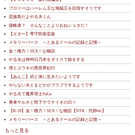
ブロリーはハーレム王な海賊王を目指すそうです
蛮族島だよやる夫くん
侵略者？ そんなことよりおねショタだ！
【エター】専守防衛蛮族
メモリーバース ～とあるドールの記録と記憶～
金！権力！SEX！な物語
やる夫は神州日乃本をダイスで旅をする
僕とユウキの異世界紀行
【あんこ】武と侠に生きたいようです
やらない夫とまどかがブラブラするようです
やる夫で魔界塔士SaGa
勇者ヤルオと陛下ヤラナイオの日々
【R-18】金！権力！SEX！な物語【NTR・托卵etc】
メモリーバース ～とあるドールの記録と記憶～
もっと見る