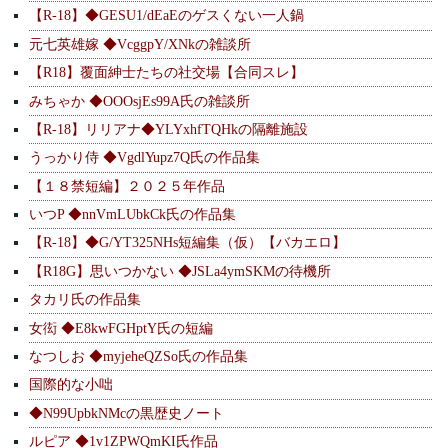
【R-18】◆GESU1/dEaEのゲスくない一人鍋
元七英雄嫁 ◆VcggpY/XNkの雑談所
【R18】覆面紳士たちの社交場【合同スレ】
みちゃか ◆OOOsjEs99A氏の雑談所
【R-18】リリアナ◆YLYxhfTQHkの隔離施設
うっかり侍 ◆VgdlYupz7Q氏の作品集
【１８禁短編】２０２５年作品
いつP ◆nnVmLUbkCk氏の作品集
【R-18】◆G/YT325NHs短編集（仮）【バカエロ】
【R18G】思いつかない ◆JSLa4ymSKMの待機所
タカリ氏の作品集
女衒 ◆E8kwFGHptY氏の短編
なつしお ◆myjeheQZSo氏の作品集
国際的な小咄
◆N99UpbkNMcの黒歴史ノート
ルピア ◆1v1ZPWQmKI氏作品