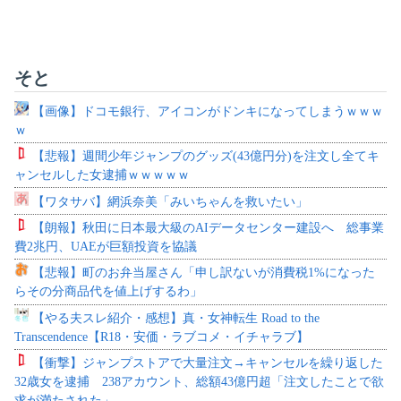
そと
【画像】ドコモ銀行、アイコンがドンキになってしまうｗｗｗ
ｗ
【悲報】週間少年ジャンプのグッズ(43億円分)を注文し全てキ
ャンセルした女逮捕ｗｗｗｗｗ
【ワタサバ】網浜奈美「みいちゃんを救いたい」
【朗報】秋田に日本最大級のAIデータセンター建設へ 総事業
費2兆円、UAEが巨額投資を協議
【悲報】町のお弁当屋さん「申し訳ないが消費税1%になった
らその分商品代を値上げするわ」
【やる夫スレ紹介・感想】真・女神転生 Road to the
Transcendence【R18・安価・ラブコメ・イチャラブ】
【衝撃】ジャンプストアで大量注文→キャンセルを繰り返した
32歳女を逮捕 238アカウント、総額43億円超「注文したことで欲
求が満たされた」