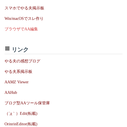
スマホでやる夫掲示板
Win/macOSでスレ作り
ブラウザでAA編集
リンク
やる夫の感想ブログ
やる夫系掲示板
AAMZ Viewer
AAHub
ブログ型AAツール保管庫
（´д｀）Edit(転載)
OrinrinEditor(転載)