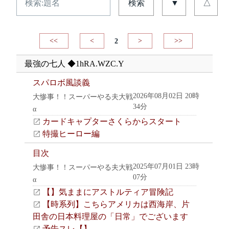
検索
▼
△
<<
<
2
>
>>
最強の七人 ◆1hRA.WZC.Y
スパロボ風談義
2026年08月02日 20時
大惨事！！スーパーやる夫大戦
34分
α
カードキャプターさくらからスタート
特撮ヒーロー編
目次
2025年07月01日 23時
大惨事！！スーパーやる夫大戦
07分
α
【】気ままにアストルティア冒険記
【時系列】こちらアメリカは西海岸、片
田舎の日本料理屋の「日常」でございます
予告スレ【】