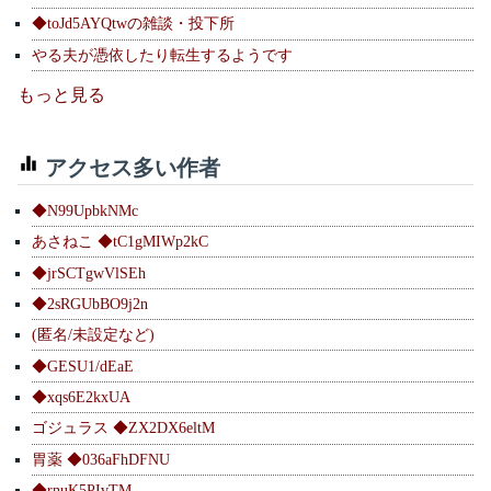
◆toJd5AYQtwの雑談・投下所
やる夫が憑依したり転生するようです
もっと見る
アクセス多い作者
◆N99UpbkNMc
あさねこ ◆tC1gMIWp2kC
◆jrSCTgwVlSEh
◆2sRGUbBO9j2n
(匿名/未設定など)
◆GESU1/dEaE
◆xqs6E2kxUA
ゴジュラス ◆ZX2DX6eltM
胃薬 ◆036aFhDFNU
◆rnuK5PIvTM