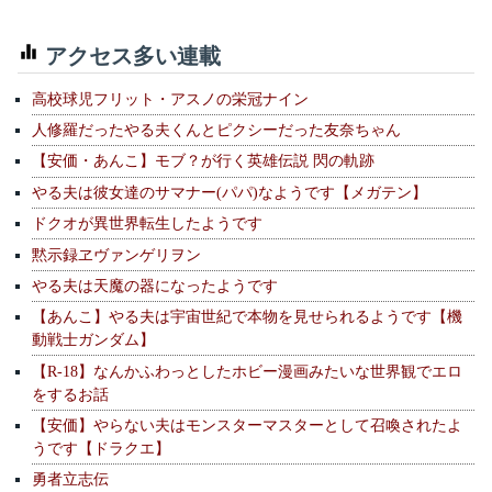
アクセス多い連載
高校球児フリット・アスノの栄冠ナイン
人修羅だったやる夫くんとピクシーだった友奈ちゃん
【安価・あんこ】モブ？が行く英雄伝説 閃の軌跡
やる夫は彼女達のサマナー(パパ)なようです【メガテン】
ドクオが異世界転生したようです
黙示録ヱヴァンゲリヲン
やる夫は天魔の器になったようです
【あんこ】やる夫は宇宙世紀で本物を見せられるようです【機
動戦士ガンダム】
【R-18】なんかふわっとしたホビー漫画みたいな世界観でエロ
をするお話
【安価】やらない夫はモンスターマスターとして召喚されたよ
うです【ドラクエ】
勇者立志伝