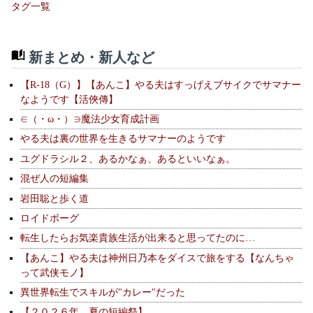
タグ一覧
新まとめ・新人など
【R-18（G）】【あんこ】やる夫はすっげえブサイクでサマナー
なようです【活俠傳】
∈（・ω・）∋魔法少女育成計画
やる夫は裏の世界を生きるサマナーのようです
ユグドラシル２、あるかなぁ、あるといいなぁ。
混ぜ人の短編集
岩田聡と歩く道
ロイドボーグ
転生したらお気楽貴族生活が出来ると思ってたのに…
【あんこ】やる夫は神州日乃本をダイスで旅をする【なんちゃ
って武侠モノ】
異世界転生でスキルが"カレー"だった
【２０２６年 夏の短編祭】