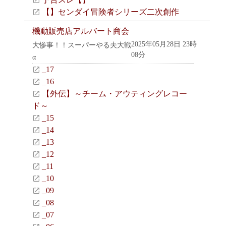
【】センダイ冒険者シリーズ二次創作
機動販売店アルバート商会
2025年05月28日 23時
大惨事！！スーパーやる夫大戦
08分
α
_17
_16
【外伝】～チーム・アウティングレコー
ド～
_15
_14
_13
_12
_11
_10
_09
_08
_07