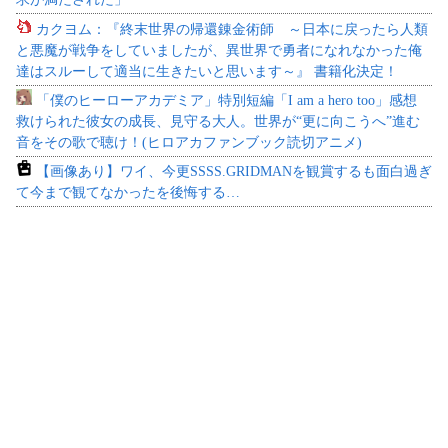
カクヨム：『終末世界の帰還錬金術師 ～日本に戻ったら人類
と悪魔が戦争をしていましたが、異世界で勇者になれなかった俺
達はスルーして適当に生きたいと思います～』 書籍化決定！
「僕のヒーローアカデミア」特別短編「I am a hero too」感想
救けられた彼女の成長、見守る大人。世界が“更に向こうへ”進む
音をその歌で聴け！(ヒロアカファンブック読切アニメ)
【画像あり】ワイ、今更SSSS.GRIDMANを観賞するも面白過ぎ
て今まで観てなかったを後悔する…