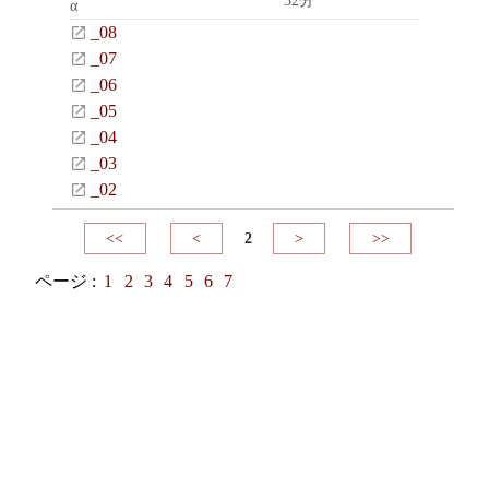
32分
α
_08
_07
_06
_05
_04
_03
_02
<<
<
2
>
>>
ページ :
1
2
3
4
5
6
7