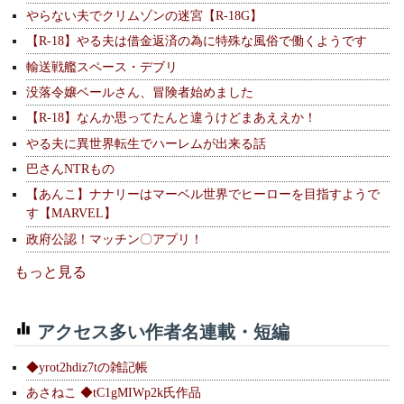
やらない夫でクリムゾンの迷宮【R-18G】
【R-18】やる夫は借金返済の為に特殊な風俗で働くようです
輸送戦艦スペース・デブリ
没落令嬢ベールさん、冒険者始めました
【R-18】なんか思ってたんと違うけどまあええか！
やる夫に異世界転生でハーレムが出来る話
巴さんNTRもの
【あんこ】ナナリーはマーベル世界でヒーローを目指すようで
す【MARVEL】
政府公認！マッチン〇アプリ！
もっと見る
アクセス多い作者名連載・短編
◆yrot2hdiz7tの雑記帳
あさねこ ◆tC1gMIWp2k氏作品