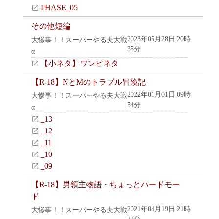
PHASE_05
その他短編
2023年05月28日 20時
大惨事！！スーパーやる夫大戦
35分
α
【小ネタ】ワンピネタ
【R-18】NとMのトラブル冒険記
2022年01月01日 09時
大惨事！！スーパーやる夫大戦
54分
α
_13
_12
_11
_10
_09
【R-18】男領主物語・ちょっとハードモー
ド
2021年04月19日 21時
大惨事！！スーパーやる夫大戦