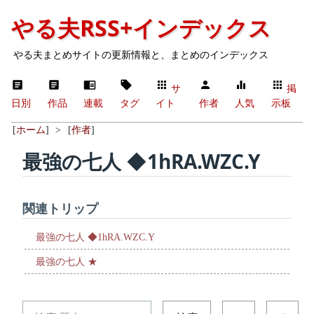
やる夫RSS+インデックス
やる夫まとめサイトの更新情報と、まとめのインデックス
サ
掲
日別
作品
連載
タグ
イト
作者
人気
示板
[
ホーム
]
>
[
作者
]
最強の七人 ◆1hRA.WZC.Y
関連トリップ
最強の七人 ◆1hRA.WZC.Y
最強の七人 ★