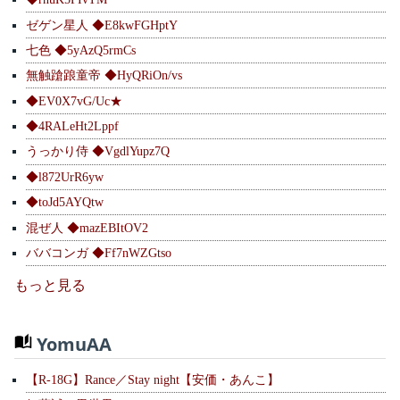
ゼゲン星人 ◆E8kwFGHptY
七色 ◆5yAzQ5rmCs
無触蹌踉童帝 ◆HyQRiOn/vs
◆EV0X7vG/Uc★
◆4RALeHt2Lppf
うっかり侍 ◆VgdlYupz7Q
◆l872UrR6yw
◆toJd5AYQtw
混ぜ人 ◆mazEBItOV2
ババコンガ ◆Ff7nWZGtso
もっと見る
YomuAA
【R-18G】Rance／Stay night【安価・あんこ】