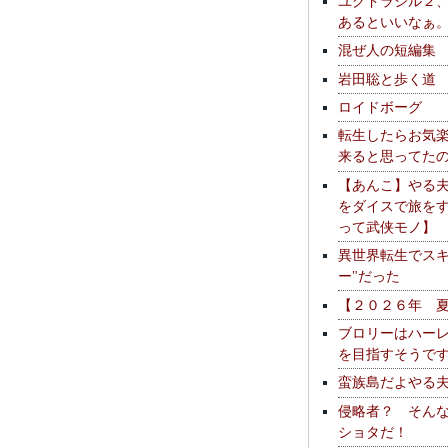
ユグドラシル２
あるといいなぁ
混ぜ人の短編集
岩田聡と歩く道
ロイドボーグ
転生したらお気
来ると思ってた
【あんこ】やる
をダイスで旅を
って武侠モノ】
異世界転生でスキ
ー"だった
【２０２６年 
ブロリーはハー
を目指すそうで
蛮族島だよやる
侵略者？ そん
ショタだ！