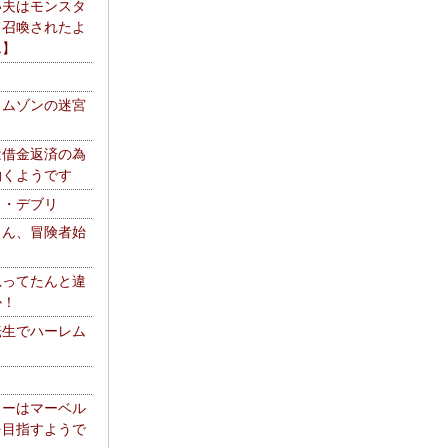
い夫はモンスタ
て召喚されたよ
エ】
リムゾンの迷宮
は借金返済の為
働くようです
ス・デブリ
さん、冒険者始
思ってたんと違
か！
転生でハーレム
リーはマーベル
を目指すようで