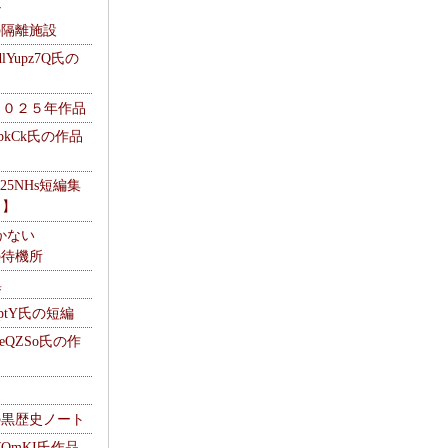
ナ
kの隔離施設
Yupz7Q氏の
２０２５年作品
UbkCk氏の作品
325NHs短編集
ロ】
かない
Mの待機所
集
HptY氏の短編
heQZSo氏の作
cの黒歴史ノート
WQmKI氏作品