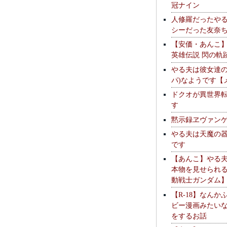
冠ナイン
人修羅だったや
シーだった友奈
【安価・あんこ
英雄伝説 閃の軌
やる夫は彼女達の
パ)なようです【
ドクオが異世界
す
黙示録ヱヴァン
やる夫は天魔の
です
【あんこ】やる
本物を見せられ
動戦士ガンダム
【R-18】なんか
ビー漫画みたい
をするお話