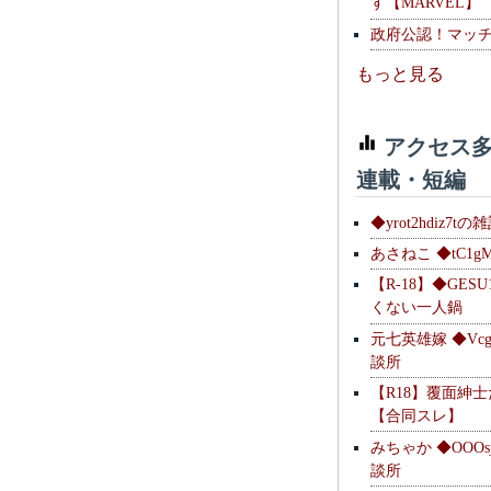
す【MARVEL】
政府公認！マッ
もっと見る
アクセス多
連載・短編
◆yrot2hdiz7tの
あさねこ ◆tC1g
【R-18】◆GESU
くない一人鍋
元七英雄嫁 ◆Vcg
談所
【R18】覆面紳
【合同スレ】
みちゃか ◆OOOs
談所