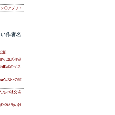
チン〇アプリ！
い作者名
雑記帳
MIWp2k氏作品
1/dEaEのゲス
gpY/XNkの雑
士たちの社交場
jEs99A氏の雑