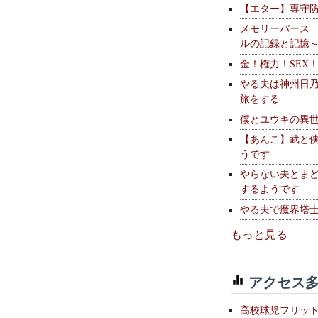
【エター】専守
メモリーバース
ルの記録と記憶
金！権力！SEX
やる夫は神州日
旅をする
僕とユウキの異
【あんこ】武と
うです
やらない夫とま
するようです
やる夫で魔界塔士S
もっと見る
アクセス多
高校球児フリッ