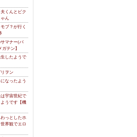
る夫くんとピク
ちゃん
】モブ？が行く
跡
サマナー(パ
メガテン】
転生したようで
ゲリヲン
器になったよう
夫は宇宙世紀で
るようです【機
】
ふわっとしたホ
な世界観でエロ