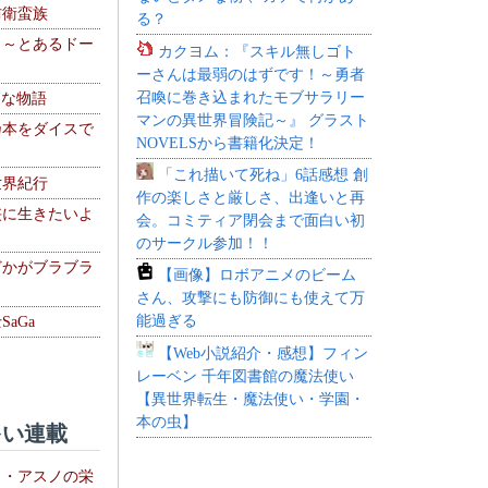
防衛蛮族
る？
 ～とあるドー
カクヨム：『スキル無しゴト
～
ーさんは最弱のはずです！～勇者
召喚に巻き込まれたモブサラリー
！な物語
マンの異世界冒険記～』 グラスト
乃本をダイスで
NOVELSから書籍化決定！
「これ描いて死ね」6話感想 創
世界紀行
作の楽しさと厳しさ、出逢いと再
侠に生きたいよ
会。コミティア閉会まで面白い初
のサークル参加！！
どかがブラブラ
【画像】ロボアニメのビーム
さん、攻撃にも防御にも使えて万
能過ぎる
aGa
【Web小説紹介・感想】フィン
レーベン 千年図書館の魔法使い
【異世界転生・魔法使い・学園・
本の虫】
い連載
ト・アスノの栄