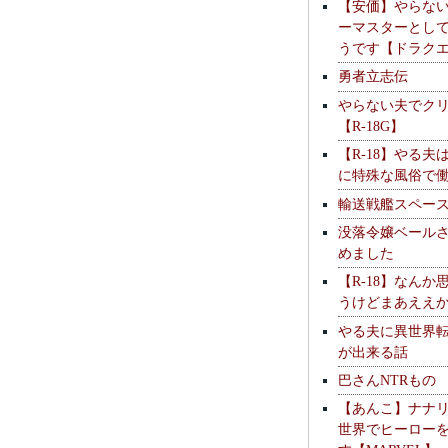
【安価】やらな
ーマスターとし
うです【ドラク
勇者立志伝
やらない夫でク
【R-18G】
【R-18】やる夫
に特殊な風俗で
輸送戦艦スペー
没落令嬢ベール
めました
【R-18】なんか
うけどまあええ
やる夫に異世界
が出来る話
巴さんNTRもの
【あんこ】ナナ
世界でヒーロー