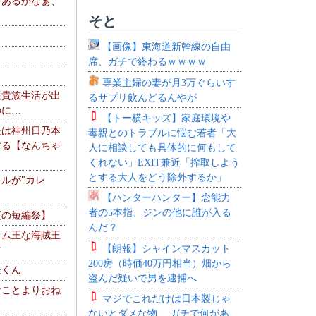
、あるかなぁ、
。
そと
【画像】東海道新幹線の自由
席、ガチで終わるｗｗｗｗ
専業主婦の妻が月3万ぐらいす
楽貴族生活が出
るサプリ飲んどるんやが
のに…
【トー横キッズ】家庭環境や
夫は神州日乃本
毒親とのトラブルに悩む若者「大
する【なんちゃ
人に相談しても具体的に何もして
くれない」EXIT兼近「搾取しよう
とする大人をどう除外するか」
ルが"カレ
【ハンターハンター】念能力
者の5本指、ジンの他に誰が入る
夏の短編祭】
んだ？
レム王な海賊王
【朗報】シャインマスカット
す
200房（時価40万円相当）畑から
夫くん
盗んだ疑いで男を逮捕へ
なことよりおね
マジでこれだけは日本製じゃ
ないとダメな物 、ガチで何があ