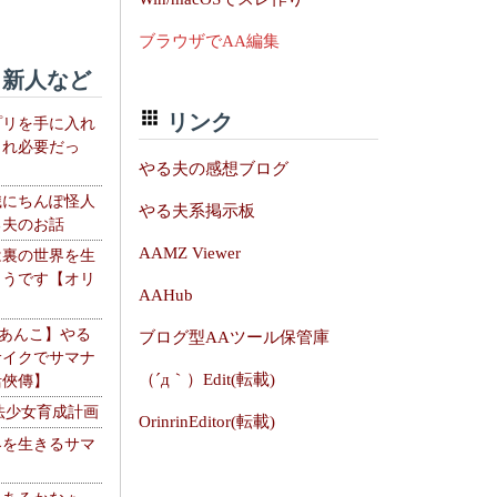
ブラウザでAA編集
新人など
リンク
プリを手に入れ
これ必要だっ
やる夫の感想ブログ
織にちんぽ怪人
やる夫系掲示板
る夫のお話
AAMZ Viewer
は裏の世界を生
ようです【オリ
AAHub
】
【あんこ】やる
ブログ型AAツール保管庫
サイクでサマナ
（´д｀）Edit(転載)
活俠傳】
法少女育成計画
OrinrinEditor(転載)
界を生きるサマ