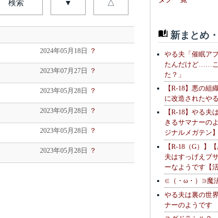
検索
▼
△
新まとめ・
2024年05月18日
？
やる夫「催眠ア
たんだけど……
2023年07月27日
？
た？」
【R-18】悪の組
2023年05月28日
？
に改造されたや
2023年05月28日
？
【R-18】やる夫
きるサマナーの
2023年05月28日
？
ジナルメガテン
【R-18（G）】
2023年05月28日
？
夫はすっげえブ
ーなようです【
∈（・ω・）∋魔
やる夫は裏の世
ナーのようです