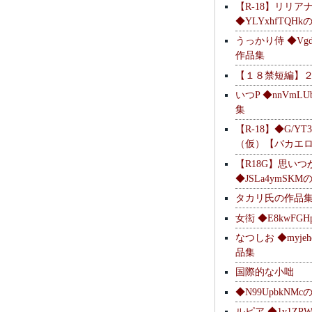
【R-18】リリア
◆YLYxhfTQH
うっかり侍 ◆Vgdl
作品集
【１８禁短編】
いつP ◆nnVmL
集
【R-18】◆G/YT
（仮）【バカエ
【R18G】思いつ
◆JSLa4ymSK
タカリ氏の作品
女衒 ◆E8kwFG
なつしお ◆myje
品集
国際的な小咄
◆N99UpbkNM
ルピア ◆1v1ZP