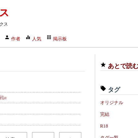
クス
クス
作者
人気
掲示板
あとで読
タグ
戦α
オリジナル
完結
R18
タグ一覧