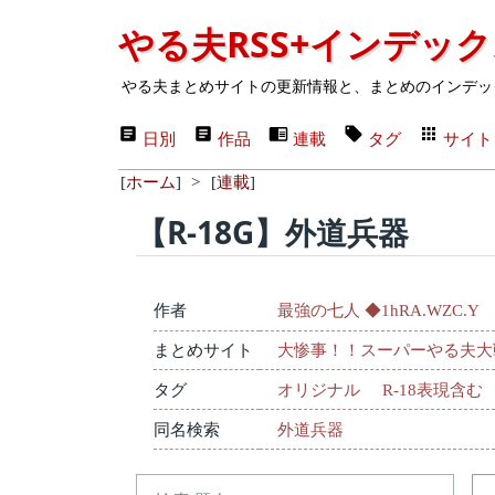
やる夫RSS+インデッ
やる夫まとめサイトの更新情報と、まとめのインデッ
日別
作品
連載
タグ
サイト
[
ホーム
]
>
[
連載
]
【R-18G】外道兵器
作者
最強の七人 ◆1hRA.WZC.Y
まとめサイト
大惨事！！スーパーやる夫大
タグ
オリジナル
R-18表現含む
同名検索
外道兵器