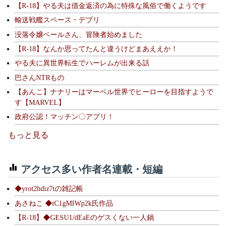
【R-18】やる夫は借金返済の為に特殊な風俗で働くようです
輸送戦艦スペース・デブリ
没落令嬢ベールさん、冒険者始めました
【R-18】なんか思ってたんと違うけどまあええか！
やる夫に異世界転生でハーレムが出来る話
巴さんNTRもの
【あんこ】ナナリーはマーベル世界でヒーローを目指すようで
す【MARVEL】
政府公認！マッチン〇アプリ！
もっと見る
アクセス多い作者名連載・短編
◆yrot2hdiz7tの雑記帳
あさねこ ◆tC1gMIWp2k氏作品
【R-18】◆GESU1/dEaEのゲスくない一人鍋