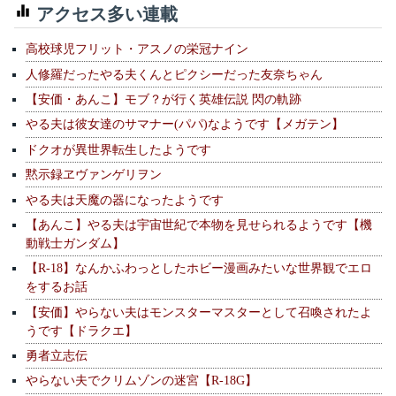
アクセス多い連載
高校球児フリット・アスノの栄冠ナイン
人修羅だったやる夫くんとピクシーだった友奈ちゃん
【安価・あんこ】モブ？が行く英雄伝説 閃の軌跡
やる夫は彼女達のサマナー(パパ)なようです【メガテン】
ドクオが異世界転生したようです
黙示録ヱヴァンゲリヲン
やる夫は天魔の器になったようです
【あんこ】やる夫は宇宙世紀で本物を見せられるようです【機
動戦士ガンダム】
【R-18】なんかふわっとしたホビー漫画みたいな世界観でエロ
をするお話
【安価】やらない夫はモンスターマスターとして召喚されたよ
うです【ドラクエ】
勇者立志伝
やらない夫でクリムゾンの迷宮【R-18G】