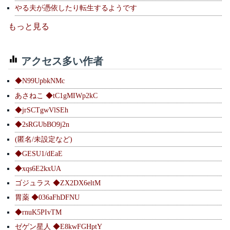
やる夫が憑依したり転生するようです
もっと見る
アクセス多い作者
◆N99UpbkNMc
あさねこ ◆tC1gMIWp2kC
◆jrSCTgwVlSEh
◆2sRGUbBO9j2n
(匿名/未設定など)
◆GESU1/dEaE
◆xqs6E2kxUA
ゴジュラス ◆ZX2DX6eltM
胃薬 ◆036aFhDFNU
◆rnuK5PIvTM
ゼゲン星人 ◆E8kwFGHptY