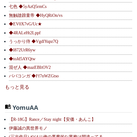
七色 ◆5yAzQ5rmCs
無触蹌踉童帝 ◆HyQRiOn/vs
◆EV0X7vG/Uc★
◆4RALeHt2Lppf
うっかり侍 ◆VgdlYupz7Q
◆l872UrR6yw
◆toJd5AYQtw
混ぜ人 ◆mazEBItOV2
ババコンガ ◆Ff7nWZGtso
もっと見る
YomuAA
【R-18G】Rance／Stay night【安価・あんこ】
伊藤誠の異世界モノ
(三次作品) やはり俺の悪魔的な業務は間違ってる