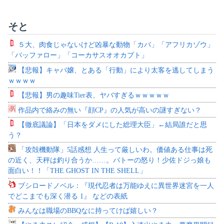
そと
５大、肉食じゃないけど凶暴な動物「カバ」「アフリカゾウ」
「バッファロー」「コーカサスオオカブト」
【悲報】キャバ嬢、とある「行動」により太客を逃してしまう
ｗｗｗｗ
【悲報】男の趣味Tier表、ヤバすぎるｗｗｗｗｗ
作品内で絡みの無い『顔CP』の人気が高いの謎すぎない？
【徹底議論】「日本をダメにした総理大臣」←結局誰だと思
う？
「攻殻機動隊」5話感想 人生って厳しいわ。価値ある仕事は死
の近く、天秤は釣り合うか……。バトーの怒り！少佐ドジっ娘も
面白い！！「THE GHOST IN THE SHELL」
ブシロードノベル：『現代忍者は万能ゆえに異世界迷宮を一人
でどこまでも深く潜る 1』 などの表紙
みんなは職場のBBQなに持ってけば嬉しい？