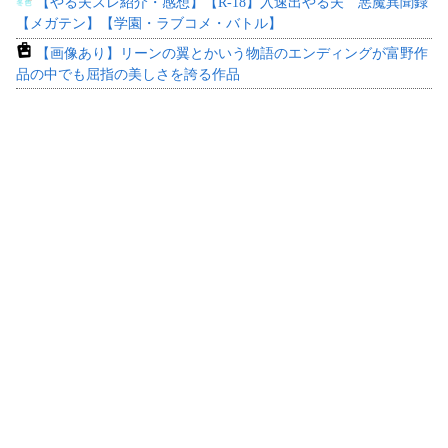
【やる夫スレ紹介・感想】【R-18】入速出やる夫 悪魔異聞録
【メガテン】【学園・ラブコメ・バトル】
【画像あり】リーンの翼とかいう物語のエンディングが富野作
品の中でも屈指の美しさを誇る作品