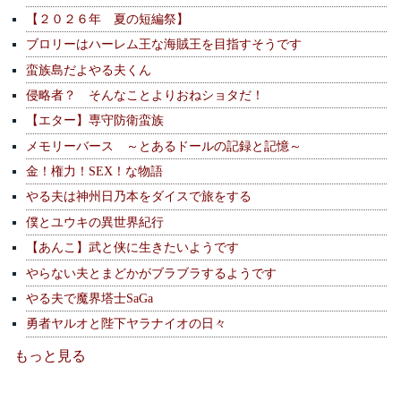
【２０２６年 夏の短編祭】
ブロリーはハーレム王な海賊王を目指すそうです
蛮族島だよやる夫くん
侵略者？ そんなことよりおねショタだ！
【エター】専守防衛蛮族
メモリーバース ～とあるドールの記録と記憶～
金！権力！SEX！な物語
やる夫は神州日乃本をダイスで旅をする
僕とユウキの異世界紀行
【あんこ】武と侠に生きたいようです
やらない夫とまどかがブラブラするようです
やる夫で魔界塔士SaGa
勇者ヤルオと陛下ヤラナイオの日々
もっと見る