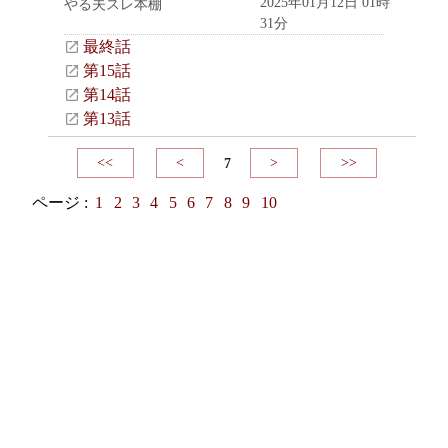
2025年01月12日 01時
やる夫スレ本棚
31分
最終話
第15話
第14話
第13話
<<
<
7
>
>>
ページ :
1
2
3
4
5
6
7
8
9
10