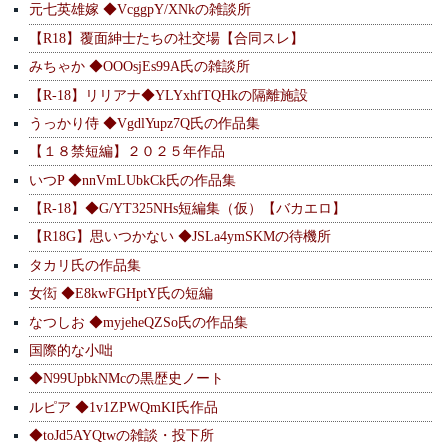
元七英雄嫁 ◆VcggpY/XNkの雑談所
【R18】覆面紳士たちの社交場【合同スレ】
みちゃか ◆OOOsjEs99A氏の雑談所
【R-18】リリアナ◆YLYxhfTQHkの隔離施設
うっかり侍 ◆VgdlYupz7Q氏の作品集
【１８禁短編】２０２５年作品
いつP ◆nnVmLUbkCk氏の作品集
【R-18】◆G/YT325NHs短編集（仮）【バカエロ】
【R18G】思いつかない ◆JSLa4ymSKMの待機所
タカリ氏の作品集
女衒 ◆E8kwFGHptY氏の短編
なつしお ◆myjeheQZSo氏の作品集
国際的な小咄
◆N99UpbkNMcの黒歴史ノート
ルピア ◆1v1ZPWQmKI氏作品
◆toJd5AYQtwの雑談・投下所