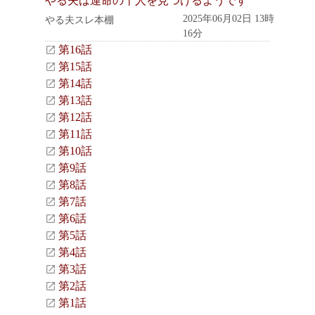
やる夫は運命の十人を見つけるようです
2025年06月02日 13時
やる夫スレ本棚
16分
第16話
第15話
第14話
第13話
第12話
第11話
第10話
第9話
第8話
第7話
第6話
第5話
第4話
第3話
第2話
第1話