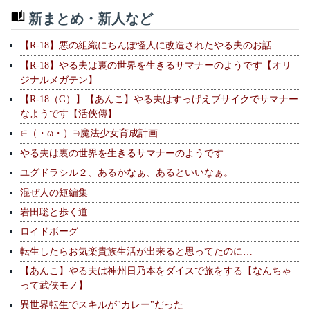
新まとめ・新人など
【R-18】悪の組織にちんぽ怪人に改造されたやる夫のお話
【R-18】やる夫は裏の世界を生きるサマナーのようです【オリ
ジナルメガテン】
【R-18（G）】【あんこ】やる夫はすっげえブサイクでサマナー
なようです【活俠傳】
∈（・ω・）∋魔法少女育成計画
やる夫は裏の世界を生きるサマナーのようです
ユグドラシル２、あるかなぁ、あるといいなぁ。
混ぜ人の短編集
岩田聡と歩く道
ロイドボーグ
転生したらお気楽貴族生活が出来ると思ってたのに…
【あんこ】やる夫は神州日乃本をダイスで旅をする【なんちゃ
って武侠モノ】
異世界転生でスキルが"カレー"だった