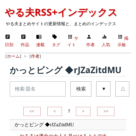
やる夫RSS+インデックス
やる夫まとめサイトの更新情報と、まとめのインデックス
サ
掲
日別
作品
連載
タグ
イト
作者
人気
示板
[
ホーム
]
>
[
作者
]
かっとビング ◆rJZaZitdMU
検索
▼
△
<<
<
7
>
>>
かっとビング ◆rJZaZitdMU