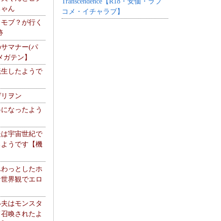
Transcendence【R18・安価・ラブ
ちゃん
コメ・イチャラブ】
】モブ？が行く
跡
サマナー(パ
メガテン】
転生したようで
ゲリヲン
器になったよう
夫は宇宙世紀で
るようです【機
】
ふわっとしたホ
な世界観でエロ
い夫はモンスタ
て召喚されたよ