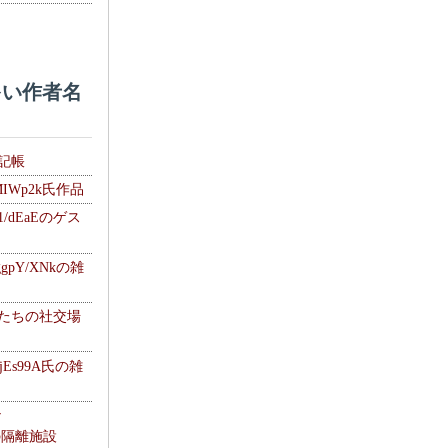
い作者名
雑記帳
MIWp2k氏作品
1/dEaEのゲス
gpY/XNkの雑
士たちの社交場
jEs99A氏の雑
ナ
kの隔離施設