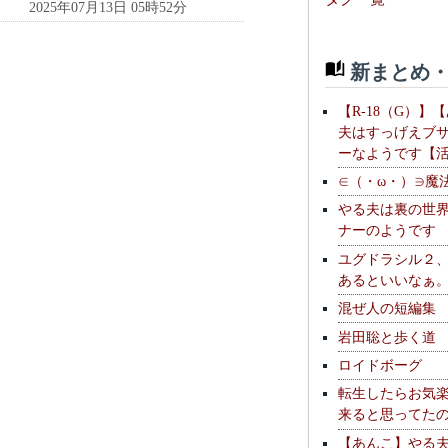
2025年07月13日 05時52分
新まとめ・
【R-18（G）】
夫はすっげえブ
ーなようです【
∈（・ω・）∋魔
やる夫は裏の世
ナーのようです
ユグドラシル２
あるといいなぁ
混ぜ人の短編集
岩田聡と歩く道
ロイドボーグ
転生したらお気
来ると思ってた
【あんこ】やる