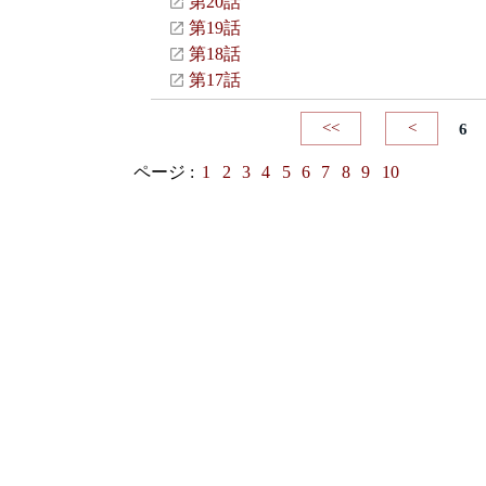
第20話
第19話
第18話
第17話
<<
<
6
ページ :
1
2
3
4
5
6
7
8
9
10