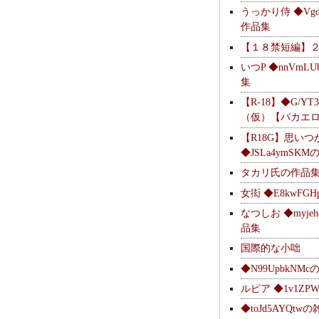
うっかり侍 ◆Vgdl
作品集
【１８禁短編】
いつP ◆nnVmL
集
【R-18】◆G/YT
（仮）【バカエ
【R18G】思いつ
◆JSLa4ymSK
タカリ氏の作品
女衒 ◆E8kwFG
なつしお ◆myje
品集
国際的な小咄
◆N99UpbkNM
ルピア ◆1v1ZP
◆toJd5AYQt