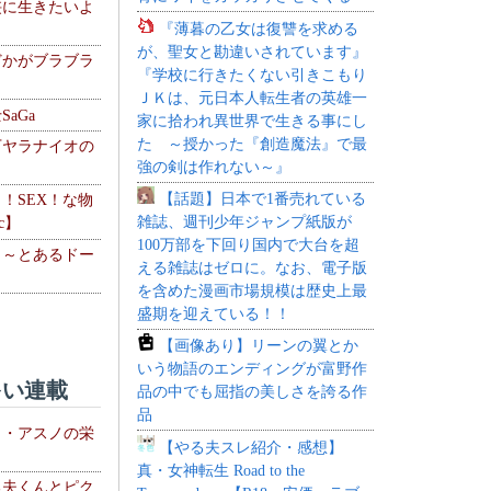
侠に生きたいよ
『薄暮の乙女は復讐を求める
が、聖女と勘違いされています』
どかがブラブラ
『学校に行きたくない引きこもり
ＪＫは、元日本人転生者の英雄一
aGa
家に拾われ異世界で生きる事にし
た ～授かった『創造魔法』で最
下ヤラナイオの
強の剣は作れない～』
【話題】日本で1番売れている
力！SEX！な物
雑誌、週刊少年ジャンプ紙版が
c】
100万部を下回り国内で大台を超
 ～とあるドー
える雑誌はゼロに。なお、電子版
～
を含めた漫画市場規模は歴史上最
盛期を迎えている！！
【画像あり】リーンの翼とか
いう物語のエンディングが富野作
い連載
品の中でも屈指の美しさを誇る作
品
ト・アスノの栄
【やる夫スレ紹介・感想】
真・女神転生 Road to the
る夫くんとピク