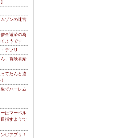
エ】
リムゾンの迷宮
は借金返済の為
働くようです
ス・デブリ
さん、冒険者始
思ってたんと違
か！
転生でハーレム
リーはマーベル
を目指すようで
チン〇アプリ！