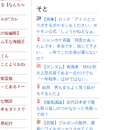
する【なんちゃ
そと
ルが"カレ
【画像】ロッテ「アイスとコ
ラボするポケモンをください」ポ
ケモン公式「しょうがねえなぁ」
夏の短編祭】
ジャンポケ斉藤「同意があっ
レム王な海賊王
たんです。本当です。信じて下さ
す
い」 ←何でこの主張が通らない
夫くん
の？
なことよりおね
【ガンダム】有識者「MSが巨
大人型兵器である一点だけでも
防衛蛮族
『一年戦争』はSFではない」
 ～とあるドー
結局 男も女もよく笑う奴が
～
モテるんだよ
！な物語
【徹底議論】近代日本史で最
も取り返しのつかなかった失敗っ
乃本をダイスで
て何？
【悲報】ブルボンの新作、露
世界紀行
骨にワイをガッカリさせてくる