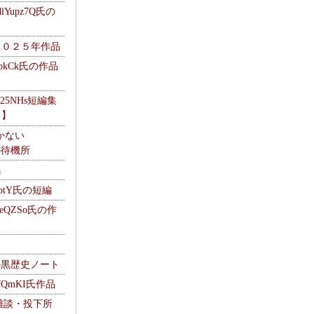
Yupz7Q氏の
２０２５年作品
UbkCk氏の作品
325NHs短編集
ロ】
かない
Mの待機所
集
HptY氏の短編
heQZSo氏の作
cの黒歴史ノート
WQmKI氏作品
wの雑談・投下所