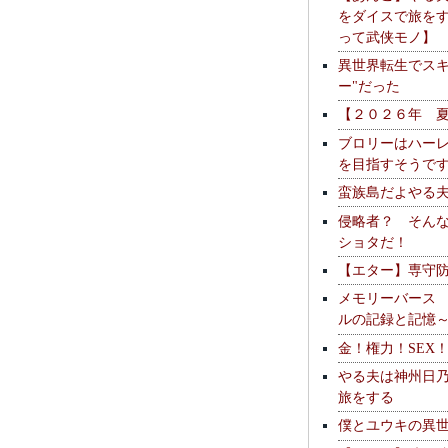
をダイスで旅を
って武侠モノ】
異世界転生でスキ
ー"だった
【２０２６年 
ブロリーはハー
を目指すそうで
蛮族島だよやる
侵略者？ そん
ショタだ！
【エター】専守
メモリーバース
ルの記録と記憶
金！権力！SEX
やる夫は神州日
旅をする
僕とユウキの異