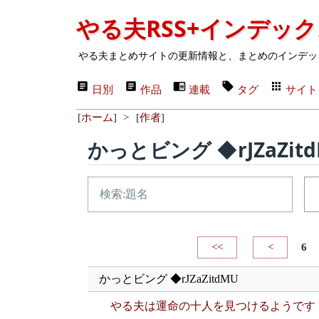
やる夫RSS+インデッ
やる夫まとめサイトの更新情報と、まとめのインデッ
日別
作品
連載
タグ
サイト
[
ホーム
]
>
[
作者
]
かっとビング ◆rJZaZit
<<
<
6
かっとビング ◆rJZaZitdMU
やる夫は運命の十人を見つけるようです