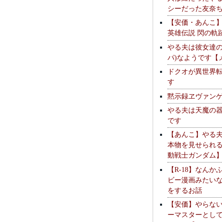
シーだった友奈
【安価・あんこ
英雄伝説 閃の軌
やる夫は彼女達の
パ)なようです【
ドクオが異世界
す
黙示録ヱヴァン
やる夫は天魔の
です
【あんこ】やる
本物を見せられ
動戦士ガンダム
【R-18】なんか
ビー漫画みたい
をするお話
【安価】やらな
ーマスターとし