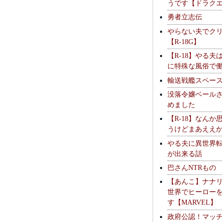
うです【ドラク
勇者立志伝
やらない夫でク
【R-18G】
【R-18】やる夫
に特殊な風俗で
輸送戦艦スペー
没落令嬢ベール
めました
【R-18】なんか
うけどまあええ
やる夫に異世界
が出来る話
巴さんNTRもの
【あんこ】ナナ
世界でヒーロー
す【MARVEL】
政府公認！マッ