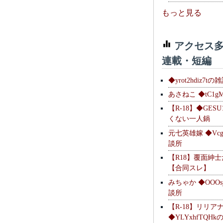
もっと見る
アクセス多
連載・短編
◆yrot2hdiz7tの
あさねこ ◆tC1g
【R-18】◆GESU
くない一人鍋
元七英雄嫁 ◆Vcg
談所
【R18】覆面紳
【合同スレ】
みちゃか ◆OOOs
談所
【R-18】リリア
◆YLYxhfTQH