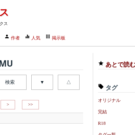
クス
クス
作者
人気
掲示板
dMU
あとで読
検索
▼
△
タグ
オリジナル
>
>>
完結
R18
タグ一覧