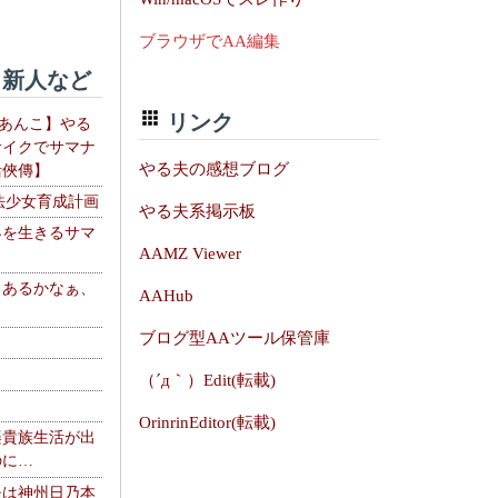
ブラウザでAA編集
新人など
リンク
【あんこ】やる
サイクでサマナ
やる夫の感想ブログ
活俠傳】
法少女育成計画
やる夫系掲示板
界を生きるサマ
AAMZ Viewer
、あるかなぁ、
AAHub
。
ブログ型AAツール保管庫
（´д｀）Edit(転載)
OrinrinEditor(転載)
楽貴族生活が出
のに…
夫は神州日乃本