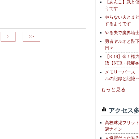
【あんこ】武と
うです
やらない夫とま
するようです
やる夫で魔界塔士S
>
>>
勇者ヤルオと陛
日々
【R-18】金！権
語【NTR・托卵et
メモリーバース
ルの記録と記憶
もっと見る
アクセス多
高校球児フリッ
冠ナイン
人修羅だったや